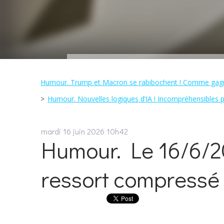
Humour. Trump et Macron se rabibochent ! Comme gagna
Humour. Nouvelles logiques d’IA ! Incompréhensibles po
mardi 16
juin 2026
10h42
Humour. Le 16/6/2
ressort compressé 