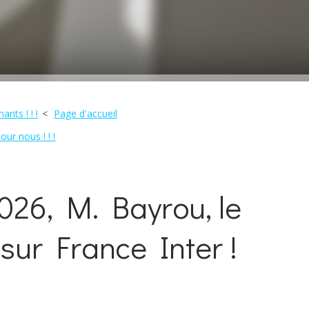
nts ! ! !
Page d'accueil
ur nous ! ! !
026, M. Bayrou, le
sur France Inter !