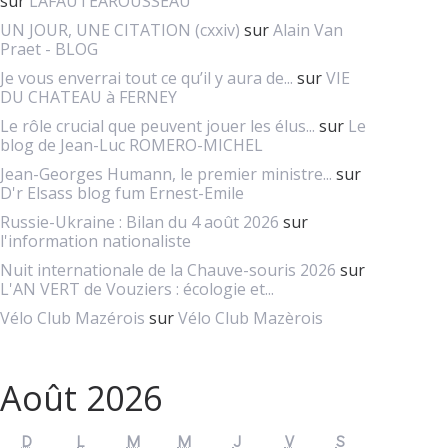
sur
LAFAUTEAROUSSEAU
UN JOUR, UNE CITATION (cxxiv)
sur
Alain Van
Praet - BLOG
Je vous enverrai tout ce qu’il y aura de...
sur
VIE
DU CHATEAU à FERNEY
Le rôle crucial que peuvent jouer les élus...
sur
Le
blog de Jean-Luc ROMERO-MICHEL
Jean-Georges Humann, le premier ministre...
sur
D'r Elsass blog fum Ernest-Emile
Russie-Ukraine : Bilan du 4 août 2026
sur
l'information nationaliste
Nuit internationale de la Chauve-souris 2026
sur
L'AN VERT de Vouziers : écologie et...
Vélo Club Mazérois
sur
Vélo Club Mazèrois
Août 2026
D
L
M
M
J
V
S