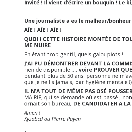
Invité ! Il vient d’écrire un bouquin ! Le b
Une journaliste a eu le malheur/bonheur de
AÏE ! AÏE ! AÏE !
QUOI ! CETTE HISTOIRE MONTÉE DE TOU
ME NUIRE
!
En étant trop gentil, quels galoupiots !
J'AI
PU DÉMONTRER DEVANT LA COMMIS
rien de disponible …,
voire PROUVER QUE
pendant plus de 50 ans, personne ne m’ava
que je ne lis jamais, par hygiène mentale !)
IL N’A TOUT DE MÊME PAS OSÉ POUSSER
MAIRIE, qui se demande où est passé , non 
ornait son bureau,
DE CANDIDATER A LA 
Amen !
Xyzabcd ou Pierre Payen