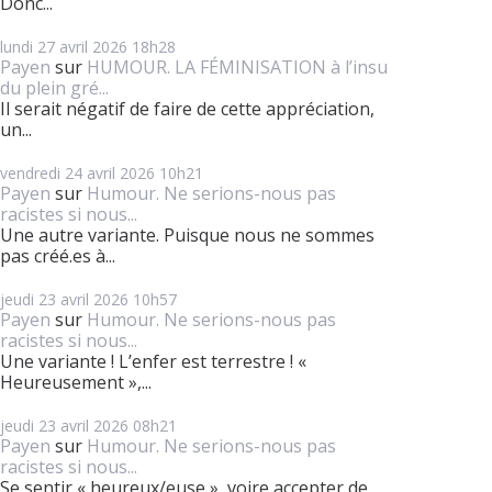
Donc...
lundi 27
avril 2026
18h28
Payen
sur
HUMOUR. LA FÉMINISATION à l’insu
du plein gré...
Il serait négatif de faire de cette appréciation,
un...
vendredi 24
avril 2026
10h21
Payen
sur
Humour. Ne serions-nous pas
racistes si nous...
Une autre variante. Puisque nous ne sommes
pas créé.es à...
jeudi 23
avril 2026
10h57
Payen
sur
Humour. Ne serions-nous pas
racistes si nous...
Une variante ! L’enfer est terrestre ! «
Heureusement »,...
jeudi 23
avril 2026
08h21
Payen
sur
Humour. Ne serions-nous pas
racistes si nous...
Se sentir « heureux/euse », voire accepter de