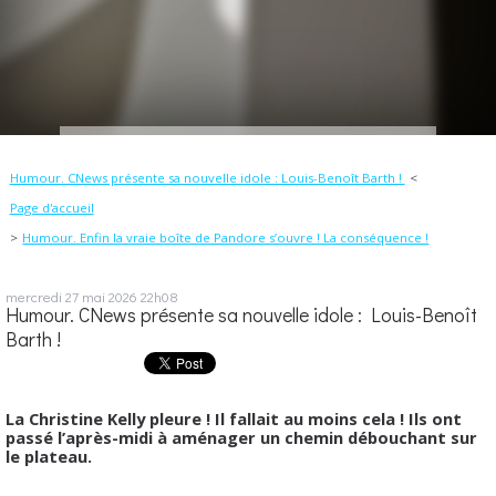
Humour. CNews présente sa nouvelle idole : Louis-Benoît Barth !
Page d'accueil
Humour. Enfin la vraie boîte de Pandore s’ouvre ! La conséquence !
mercredi 27
mai 2026
22h08
Humour. CNews présente sa nouvelle idole : Louis-Benoît
Barth !
La Christine Kelly pleure ! Il fallait au moins cela ! Ils ont
passé l’après-midi à aménager un chemin débouchant sur
le plateau.