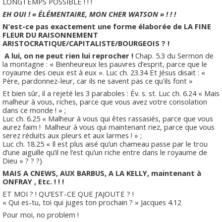
LONGTEMPS POSSIBLE ! ! !
EH OUI ! « ÉLÉMENTAIRE, MON CHER WATSON » ! ! !
N’est-ce pas exactement une forme élaborée de LA FINE
FLEUR DU RAISONNEMENT
ARISTOCRATIQUE/CAPITALISTE/BOURGEOIS ? !
A lui, on ne peut rien lui reprocher !
Chap. 5.3 du Sermon de
la montagne : « Bienheureux les pauvres d’esprit, parce que le
royaume des cieux est à eux ». Luc ch. 23.34 Et Jésus disait : «
Père, pardonnez-leur, car ils ne savent pas ce qu'ils font »
Et bien sûr, il a rejeté les 3 paraboles : Év. s. st. Luc ch. 6.24 « Mais
malheur à vous, riches, parce que vous avez votre consolation
dans ce monde ! » ;
Luc ch. 6.25 « Malheur à vous qui êtes rassasiés, parce que vous
aurez faim ! Malheur à vous qui maintenant riez, parce que vous
serez réduits aux pleurs et aux larmes ! » ;
Luc ch. 18.25 « Il est plus aisé qu’un chameau passe par le trou
d’une aiguille qu’il ne l’est qu’un riche entre dans le royaume de
Dieu » ? ? ?)
MAIS A CNEWS, AUX BARBUS, A LA KELLY, maintenant à
ONFRAY , Etc. ! ! !
ET MOI ? ! QU’EST-CE QUE J’AJOUTE ? !
« Qui es-tu, toi qui juges ton prochain ? » Jacques 4.12
Pour moi, no problem !