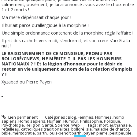
calmement, posément, je lui ai annoncé : vous avez le choix entre
1 et 2 morts !
Ma mère dépérissait chaque jour !
Il hurlait parce qu’allergique à la morphine !
Une simple ordonnance contenant de la morphine régla l’affaire !
Il prit des cachets vers midi, s’endormit, et son cœur s’arrêta la
nuit !
LE RAISONNEMENT DE CE MONSIEUR, PROMU PAR
BOLLORÉ/CNEWS, NE MÉRITE-T-IL PAS LES HONNEURS
NATIONAUX ? ! Et la légion d’honneur pour le désir de
rester en vie uniquement au nom de la création d’emplois
? !
Xyzabcd ou Pierre Payen
Lien permanent
Catégories :
Blog
,
Femmes
,
Hommes, homo
sapiens
,
Homo sapiens
,
Humain
,
Humour
,
Philosophie
,
Politique
,
Psychologie
,
Religion
,
Santé
,
Science
,
Web
Tags :
mort
,
euthanasie
,
retailleau
,
catholiques traditionalites
,
bolloré
,
sla
,
maladie de charcot
,
bible
,
méritocratie
,
barth
,
louis-benoît barth
,
payen pierre
,
peiit peuple
,