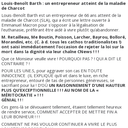
Louis-Benoît Barth : un entrepreneur atteint de la maladie
de Charcot
Louis-Benoît Barth est un entrepreneur de 66 ans atteint de la
maladie de Charcot (SLA), qui a écrit une lettre ouverte à
Emmanuel Macron pour s'opposer à la légalisation de
l'euthanasie, préférant être aidé à vivre plutôt qu’abandonner.
M. Retailleau, Me Boutin, Poisson, Larcher, Bayrou, Bolloré,
Morandini, etc. (C. à d. tous les cathos traditionalistes !)
ont saisi immédiatement l’occasion de rejeter la loi sur la
mort dans la dignité via leur chaîne CNews ! ! !
Que ce Monsieur veuille vivre ! POURQUOI PAS ? ! QUI A DIT LE
CONTRAIRE ? !
POUR LES UNE.S, pour aggraver son cas EN TOUTE
INNOCENCE (IL EXPLIQUE qu’il vit dans le luxe, en riche
entrepreneur, entouré de tas de personnes généreuses, se
sacrifiant pour lui ! D’OÙ
UN RAISONNEMENT D’UNE HAUTEUR
PLUS QU’EXCEPTIONNELLE ! ! ! AU NOM DE LA «
MÉRITOCRATIE » ! ! !
GÉNIAL ! !
!
Ces gens-là se dévouaient tellement, étaient tellement heureux
de rendre service, COMMENT ACCEPTER DE METTRE FIN A
LEUR BONHEUR ! ! !
COMMENT NE PAS VOULOIR CONTINUER A VIVRE LE PLUS