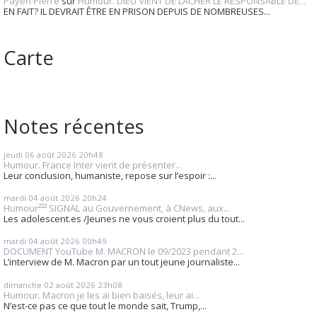
Payen Pierre
sur
Humour. DIEU VIENT DE LÂCHER LE RESPONSABLE DE...
EN FAIT? IL DEVRAIT ÊTRE EN PRISON DEPUIS DE NOMBREUSES...
Carte
Notes récentes
jeudi 06
août 2026
20h48
Humour. France Inter vient de présenter...
Leur conclusion, humaniste, repose sur l’espoir :...
mardi 04
août 2026
20h24
Humour²²² SIGNAL au Gouvernement, à CNews, aux...
Les adolescent.es /Jeunes ne vous croient plus du tout...
mardi 04
août 2026
00h49
DOCUMENT YouTube M. MACRON le 09/2023 pendant 2...
L’interview de M. Macron par un tout jeune journaliste...
dimanche 02
août 2026
23h08
Humour. Macron je les ai bien baisés, leur ai...
N’est-ce pas ce que tout le monde sait, Trump,...