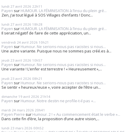
lundi 27
avril 2026
22h11
Payen
sur
HUMOUR. LA FÉMINISATION à l’insu du plein gré...
Zen, j’ai tout légué à SOS Villages d’enfants ! Donc...
lundi 27
avril 2026
18h28
Payen
sur
HUMOUR. LA FÉMINISATION à l’insu du plein gré...
Il serait négatif de faire de cette appréciation, un...
vendredi 24
avril 2026
10h21
Payen
sur
Humour. Ne serions-nous pas racistes si nous...
Une autre variante. Puisque nous ne sommes pas créé.es à...
jeudi 23
avril 2026
10h57
Payen
sur
Humour. Ne serions-nous pas racistes si nous...
Une variante ! L’enfer est terrestre ! « Heureusement »,...
jeudi 23
avril 2026
08h21
Payen
sur
Humour. Ne serions-nous pas racistes si nous...
Se sentir « heureux/euse », voire accepter de l’être un...
dimanche 19
avril 2026
21h14
Payen
sur
Humour. Notre destin ne profile-t-il pas «...
mardi 24
mars 2026
20h41
Payen Pierre
sur
Humour. 2 ! « Au commencement était le verbe »...
Dans cette fin d’ère, la proposition d’une autre vision,...
lundi 23
mars 2026
00h52