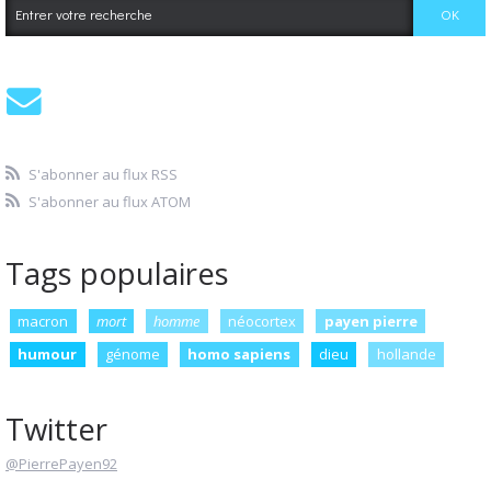
S'abonner au flux RSS
S'abonner au flux ATOM
Tags populaires
macron
mort
homme
néocortex
payen pierre
humour
génome
homo sapiens
dieu
hollande
Twitter
@PierrePayen92