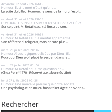
dimanche 02
août 2026
16h15
Humour. Et si la mort n’était qu’une...
La suite du billet : Humour. le sens de la mort n’est-il...
vendredi 31
juillet 2026
19h55
HUMOUR. LE SENS DE LA MORT N’EST-IL PAS CACHÉ ? !
Sur ce point, M. Retailleau, « à l’insu de son...
vendredi 31
juillet 2026
10h31
Humour. M. Retailleau : le mental appartient-il...
Son référentiel religieux, mais encore plus...
mardi 28
juillet 2026
20h16
Humour A) Les logiques utilisées par Dieu ! B)...
Pourquoi Dieu a-t-il placé le serpent dans le...
mardi 28
juillet 2026
01h06
Humour. M. Retailleau : Pas question de...
(Chez Pol n°1770 - Réservé aux abonnés Libé)
lundi 27
juillet 2026
02h28
Humour. Une nouvelle preuve que notre société...
Une psychologue en milieu hospitalier âgée de 52 ans...
Rechercher