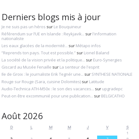
Derniers blogs mis à jour
Je ne suis pas un héros
sur
Le Bouquineur
Référendum sur l’UE en Islande : Reykjavik...
sur
l'information
nationaliste
Les eaux glacées de la modernité...
sur
Métapo infos
”Reprends ton pays. Tout est possible.”
sur
Lionel Baland
La société de la vision privée et la politique...
sur
Euro-Synergies
Giscard au Musée Fenaille
sur
La senteur de l'esprit
Ile de Groix : le journaliste Erik Tegnér une...
sur
SYNTHESE NATIONALE
Rouge sur Rouge (Sara, cuisine Dolomites)
sur
Latitude
Audio‑Technica ATH‑M50x : le son des vacances...
sur
upgradepc
Peut-on être excommunié pour une publication...
sur
BELGICATHO
Août 2026
D
L
M
M
J
V
S
1
2
3
4
5
6
7
8