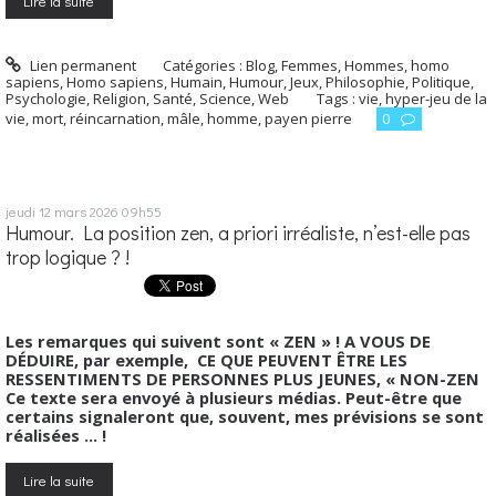
Lire la suite
Lien permanent
Catégories :
Blog
,
Femmes
,
Hommes, homo
sapiens
,
Homo sapiens
,
Humain
,
Humour
,
Jeux
,
Philosophie
,
Politique
,
Psychologie
,
Religion
,
Santé
,
Science
,
Web
Tags :
vie
,
hyper-jeu de la
vie
,
mort
,
réincarnation
,
mâle
,
homme
,
payen pierre
0
jeudi 12
mars 2026
09h55
Humour. La position zen, a priori irréaliste, n’est-elle pas
trop logique ? !
Les remarques qui suivent sont « ZEN » ! A VOUS DE
DÉDUIRE, par exemple, CE QUE PEUVENT ÊTRE LES
RESSENTIMENTS DE PERSONNES PLUS JEUNES, « NON-ZEN
Ce texte sera envoyé à plusieurs médias. Peut-être que
certains signaleront que, souvent, mes prévisions se sont
réalisées … !
Lire la suite