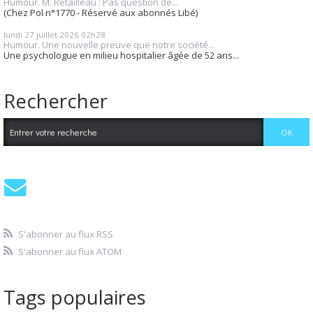
Humour. M. Retailleau : Pas question de...
(Chez Pol n°1770 - Réservé aux abonnés Libé)
lundi 27
juillet 2026
02h28
Humour. Une nouvelle preuve que notre société...
Une psychologue en milieu hospitalier âgée de 52 ans...
Rechercher
S'abonner au flux RSS
S'abonner au flux ATOM
Tags populaires