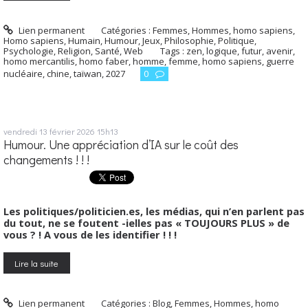
Lien permanent
Catégories :
Femmes
,
Hommes, homo sapiens
,
Homo sapiens
,
Humain
,
Humour
,
Jeux
,
Philosophie
,
Politique
,
Psychologie
,
Religion
,
Santé
,
Web
Tags :
zen
,
logique
,
futur
,
avenir
,
homo mercantilis
,
homo faber
,
homme
,
femme
,
homo sapiens
,
guerre
nucléaire
,
chine
,
taïwan
,
2027
0
vendredi 13
février 2026
15h13
Humour. Une appréciation d’IA sur le coût des
changements ! ! !
Les politiques/politicien.es, les médias, qui n’en parlent pas
du tout, ne se foutent -ielles pas « TOUJOURS PLUS » de
vous ? ! A vous de les identifier ! ! !
Lire la suite
Lien permanent
Catégories :
Blog
,
Femmes
,
Hommes, homo