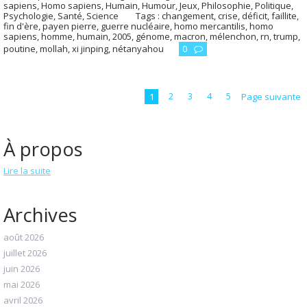
sapiens
,
Homo sapiens
,
Humain
,
Humour
,
Jeux
,
Philosophie
,
Politique
,
Psychologie
,
Santé
,
Science
Tags :
changement
,
crise
,
déficit
,
faillite
,
fin d'ère
,
payen pierre
,
guerre nucléaire
,
homo mercantilis
,
homo
sapiens
,
homme
,
humain
,
2005
,
génome
,
macron
,
mélenchon
,
rn
,
trump
,
poutine
,
mollah
,
xi jinping
,
nétanyahou
0
1
2
3
4
5
Page suivante
À propos
Lire la suite
Archives
août 2026
juillet 2026
juin 2026
mai 2026
avril 2026