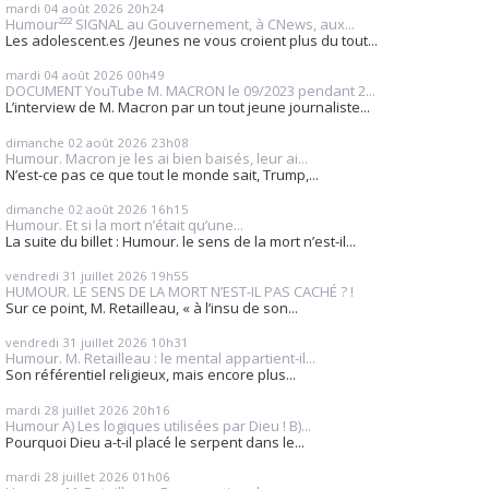
mardi 04
août 2026
20h24
Humour²²² SIGNAL au Gouvernement, à CNews, aux...
Les adolescent.es /Jeunes ne vous croient plus du tout...
mardi 04
août 2026
00h49
DOCUMENT YouTube M. MACRON le 09/2023 pendant 2...
L’interview de M. Macron par un tout jeune journaliste...
dimanche 02
août 2026
23h08
Humour. Macron je les ai bien baisés, leur ai...
N’est-ce pas ce que tout le monde sait, Trump,...
dimanche 02
août 2026
16h15
Humour. Et si la mort n’était qu’une...
La suite du billet : Humour. le sens de la mort n’est-il...
vendredi 31
juillet 2026
19h55
HUMOUR. LE SENS DE LA MORT N’EST-IL PAS CACHÉ ? !
Sur ce point, M. Retailleau, « à l’insu de son...
vendredi 31
juillet 2026
10h31
Humour. M. Retailleau : le mental appartient-il...
Son référentiel religieux, mais encore plus...
mardi 28
juillet 2026
20h16
Humour A) Les logiques utilisées par Dieu ! B)...
Pourquoi Dieu a-t-il placé le serpent dans le...
mardi 28
juillet 2026
01h06