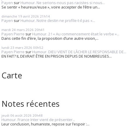
Payen
sur
Humour. Ne serions-nous pas racistes si nous...
Se sentir « heureux/euse », voire accepter de l’être un...
dimanche 19
avril 2026
21h14
Payen
sur
Humour. Notre destin ne profile-t-il pas «...
mardi 24
mars 2026
20h41
Payen Pierre
sur
Humour. 2 ! « Au commencement était le verbe »...
Dans cette fin d’ère, la proposition d’une autre vision,...
lundi 23
mars 2026
00h52
Payen Pierre
sur
Humour. DIEU VIENT DE LÂCHER LE RESPONSABLE DE...
EN FAIT? IL DEVRAIT ÊTRE EN PRISON DEPUIS DE NOMBREUSES...
Carte
Notes récentes
jeudi 06
août 2026
20h48
Humour. France Inter vient de présenter...
Leur conclusion, humaniste, repose sur l’espoir :...