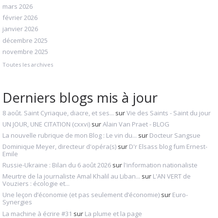
mars 2026
février 2026
janvier 2026
décembre 2025
novembre 2025
Toutes les archives
Derniers blogs mis à jour
8 août. Saint Cyriaque, diacre, et ses...
sur
Vie des Saints - Saint du jour
UN JOUR, UNE CITATION (cxxvi)
sur
Alain Van Praet - BLOG
La nouvelle rubrique de mon Blog : Le vin du...
sur
Docteur Sangsue
Dominique Meyer, directeur d'opéra(s)
sur
D'r Elsass blog fum Ernest-
Emile
Russie-Ukraine : Bilan du 6 août 2026
sur
l'information nationaliste
Meurtre de la journaliste Amal Khalil au Liban...
sur
L'AN VERT de
Vouziers : écologie et...
Une leçon d’économie (et pas seulement d’économie)
sur
Euro-
Synergies
La machine à écrire #31
sur
La plume et la page