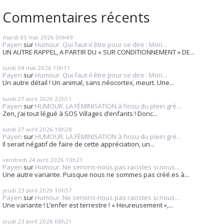
Commentaires récents
mardi 05
mai 2026
00h49
Payen
sur
Humour. Qui faut-il être pour se dire : Mon...
UN AUTRE RAPPEL, A PARTIR DU « SUR CONDITIONNEMENT » DE...
lundi 04
mai 2026
10h11
Payen
sur
Humour. Qui faut-il être pour se dire : Mon...
Un autre détail ! Un animal, sans néocortex, meurt. Une...
lundi 27
avril 2026
22h11
Payen
sur
HUMOUR. LA FÉMINISATION à l’insu du plein gré...
Zen, j’ai tout légué à SOS Villages d’enfants ! Donc...
lundi 27
avril 2026
18h28
Payen
sur
HUMOUR. LA FÉMINISATION à l’insu du plein gré...
Il serait négatif de faire de cette appréciation, un...
vendredi 24
avril 2026
10h21
Payen
sur
Humour. Ne serions-nous pas racistes si nous...
Une autre variante. Puisque nous ne sommes pas créé.es à...
jeudi 23
avril 2026
10h57
Payen
sur
Humour. Ne serions-nous pas racistes si nous...
Une variante ! L’enfer est terrestre ! « Heureusement »,...
jeudi 23
avril 2026
08h21