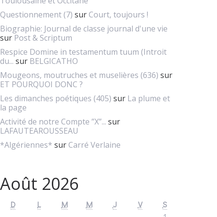
Toulousaine et Occitane
Questionnement (7)
sur
Court, toujours !
Biographie: Journal de classe journal d'une vie
sur
Post & Scriptum
Respice Domine in testamentum tuum (Introit
du...
sur
BELGICATHO
Mougeons, moutruches et muselières (636)
sur
ET POURQUOI DONC ?
Les dimanches poétiques (405)
sur
La plume et
la page
Activité de notre Compte ”X”...
sur
LAFAUTEAROUSSEAU
*Algériennes*
sur
Carré Verlaine
Août 2026
D
L
M
M
J
V
S
1