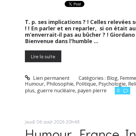
T. p. ses implications ? ! Celles relevées
! ! En parler et en reparler, si on étai
m’enverrait-il pas au bûcher ? ! Giordano
Bienvenue dans l'humble ...
Lire la suite
Lien permanent
Catégories :
Blog
,
Femme
Humour
,
Philosophie
,
Politique
,
Psychologie
,
Rel
plus
,
guerre nucléaire
,
payen pierre
0
jeudi 06
août 2026
20h48
Humour. France Int