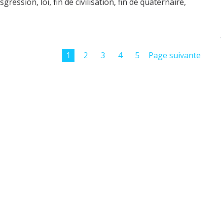
nsgression
,
loi
,
fin de civilisation
,
fin de quaternaire
,
1
2
3
4
5
Page suivante