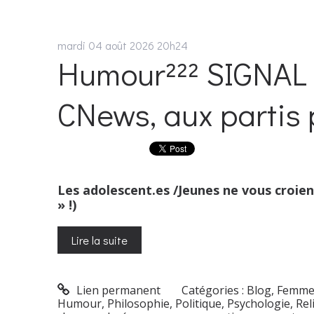
mardi 04
août 2026
20h24
Humour²²² SIGNAL 
CNews, aux partis p
Les adolescent.es /Jeunes ne vous croien
» !)
Lire la suite
Lien permanent
Catégories :
Blog
,
Femme
Humour
,
Philosophie
,
Politique
,
Psychologie
,
Rel