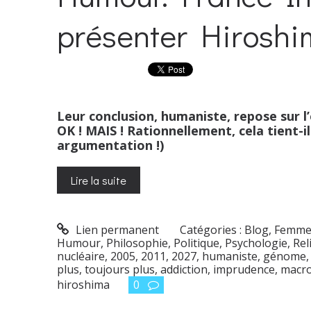
présenter Hiroshi
Leur conclusion, humaniste, repose sur l
OK ! MAIS ! Rationnellement, cela tient-il
argumentation !)
Lire la suite
Lien permanent
Catégories :
Blog
,
Femme
Humour
,
Philosophie
,
Politique
,
Psychologie
,
Rel
nucléaire
,
2005
,
2011
,
2027
,
humaniste
,
génome
plus
,
toujours plus
,
addiction
,
imprudence
,
macro
hiroshima
0