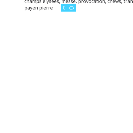
champs elysées
,
messe
,
provocation
,
cnews
,
tra
payen pierre
0