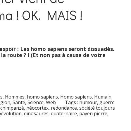
ma ! OK. MAIS !
’espoir : Les homo sapiens seront dissuadés.
 la route ? ! (Et non pas à cause de votre
s
,
Hommes, homo sapiens
,
Homo sapiens
,
Humain
,
igion
,
Santé
,
Science
,
Web
Tags :
humour
,
guerre
,
chimpanzé
,
néocortex
,
redondance
,
société toujours
évolution
,
dinosaures
,
quaternaire
,
payen pierre
,