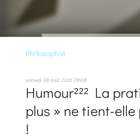
Philosophie
samedi 08
août 2026
23h08
Humour²²² La prat
plus » ne tient-ell
!