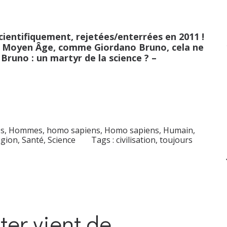
 scientifiquement, rejetées/enterrées en 2011 !
t au Moyen Âge, comme Giordano Bruno, cela ne
 Bruno : un martyr de la science ? –
s
,
Hommes, homo sapiens
,
Homo sapiens
,
Humain
,
igion
,
Santé
,
Science
Tags :
civilisation
,
toujours
er vient de