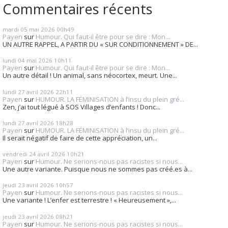
Commentaires récents
mardi 05
mai 2026
00h49
Payen
sur
Humour. Qui faut-il être pour se dire : Mon...
UN AUTRE RAPPEL, A PARTIR DU « SUR CONDITIONNEMENT » DE...
lundi 04
mai 2026
10h11
Payen
sur
Humour. Qui faut-il être pour se dire : Mon...
Un autre détail ! Un animal, sans néocortex, meurt. Une...
lundi 27
avril 2026
22h11
Payen
sur
HUMOUR. LA FÉMINISATION à l’insu du plein gré...
Zen, j’ai tout légué à SOS Villages d’enfants ! Donc...
lundi 27
avril 2026
18h28
Payen
sur
HUMOUR. LA FÉMINISATION à l’insu du plein gré...
Il serait négatif de faire de cette appréciation, un...
vendredi 24
avril 2026
10h21
Payen
sur
Humour. Ne serions-nous pas racistes si nous...
Une autre variante. Puisque nous ne sommes pas créé.es à...
jeudi 23
avril 2026
10h57
Payen
sur
Humour. Ne serions-nous pas racistes si nous...
Une variante ! L’enfer est terrestre ! « Heureusement »,...
jeudi 23
avril 2026
08h21
Payen
sur
Humour. Ne serions-nous pas racistes si nous...