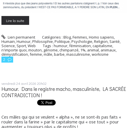
Lire la suite
Lien permanent
Catégories :
Blog
,
Femmes
,
Homo sapiens
,
Humain
,
Humour
,
Philosophie
,
Politique
,
Psychologie
,
Religion
,
Santé
,
Science
,
Sport
,
Web
Tags :
humour
,
féminisation
,
capitalisme
,
n'importe quoi
,
mouton
,
génome
,
chimpanzé
,
1%
,
animal
,
animaux
,
démystification
,
femme
,
mâle
,
barbe
,
masculinisme
,
workisme
2
vendredi 24
avril 2026
20h02
Humour. Dans le registre macho, masculiniste, LA SACRÉE
CONTRADICTION !
Ces mâles qui qui se veulent « alpha », ne se sont-ils pas faits «
rouler dans la farine » par le capitalisme qui « ose tout » pour
augmenter « toujours plus » de profits !