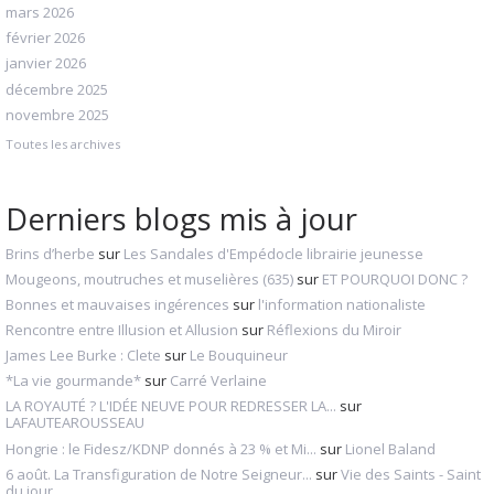
mars 2026
février 2026
janvier 2026
décembre 2025
novembre 2025
Toutes les archives
Derniers blogs mis à jour
Brins d’herbe
sur
Les Sandales d'Empédocle librairie jeunesse
Mougeons, moutruches et muselières (635)
sur
ET POURQUOI DONC ?
Bonnes et mauvaises ingérences
sur
l'information nationaliste
Rencontre entre Illusion et Allusion
sur
Réflexions du Miroir
James Lee Burke : Clete
sur
Le Bouquineur
*La vie gourmande*
sur
Carré Verlaine
LA ROYAUTÉ ? L'IDÉE NEUVE POUR REDRESSER LA...
sur
LAFAUTEAROUSSEAU
Hongrie : le Fidesz/KDNP donnés à 23 % et Mi...
sur
Lionel Baland
6 août. La Transfiguration de Notre Seigneur...
sur
Vie des Saints - Saint
du jour