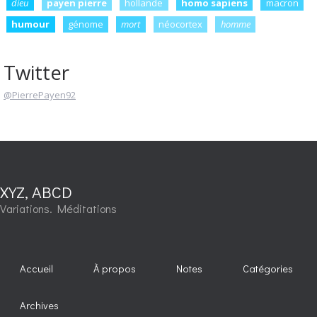
dieu
payen pierre
hollande
homo sapiens
macron
humour
génome
mort
néocortex
homme
Twitter
@PierrePayen92
XYZ, ABCD
Variations. Méditations
Accueil
À propos
Notes
Catégories
Archives