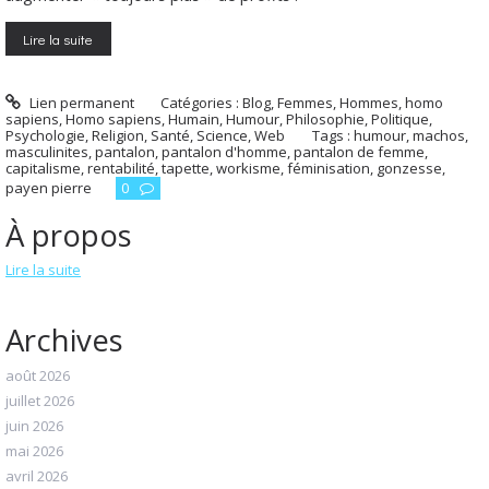
Lire la suite
Lien permanent
Catégories :
Blog
,
Femmes
,
Hommes, homo
sapiens
,
Homo sapiens
,
Humain
,
Humour
,
Philosophie
,
Politique
,
Psychologie
,
Religion
,
Santé
,
Science
,
Web
Tags :
humour
,
machos
,
masculinites
,
pantalon
,
pantalon d'homme
,
pantalon de femme
,
capitalisme
,
rentabilité
,
tapette
,
workisme
,
féminisation
,
gonzesse
,
payen pierre
0
À propos
Lire la suite
Archives
août 2026
juillet 2026
juin 2026
mai 2026
avril 2026