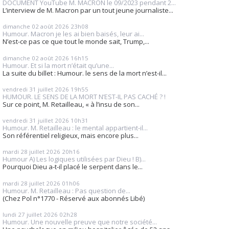
DOCUMENT YouTube M. MACRON le 09/2023 pendant 2...
L’interview de M. Macron par un tout jeune journaliste...
dimanche 02
août 2026
23h08
Humour. Macron je les ai bien baisés, leur ai...
N’est-ce pas ce que tout le monde sait, Trump,...
dimanche 02
août 2026
16h15
Humour. Et si la mort n’était qu’une...
La suite du billet : Humour. le sens de la mort n’est-il...
vendredi 31
juillet 2026
19h55
HUMOUR. LE SENS DE LA MORT N’EST-IL PAS CACHÉ ? !
Sur ce point, M. Retailleau, « à l’insu de son...
vendredi 31
juillet 2026
10h31
Humour. M. Retailleau : le mental appartient-il...
Son référentiel religieux, mais encore plus...
mardi 28
juillet 2026
20h16
Humour A) Les logiques utilisées par Dieu ! B)...
Pourquoi Dieu a-t-il placé le serpent dans le...
mardi 28
juillet 2026
01h06
Humour. M. Retailleau : Pas question de...
(Chez Pol n°1770 - Réservé aux abonnés Libé)
lundi 27
juillet 2026
02h28
Humour. Une nouvelle preuve que notre société...