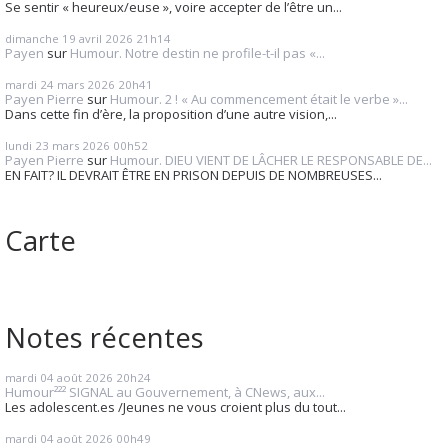
Se sentir « heureux/euse », voire accepter de l’être un...
dimanche 19
avril 2026
21h14
Payen
sur
Humour. Notre destin ne profile-t-il pas «...
mardi 24
mars 2026
20h41
Payen Pierre
sur
Humour. 2 ! « Au commencement était le verbe »...
Dans cette fin d’ère, la proposition d’une autre vision,...
lundi 23
mars 2026
00h52
Payen Pierre
sur
Humour. DIEU VIENT DE LÂCHER LE RESPONSABLE DE...
EN FAIT? IL DEVRAIT ÊTRE EN PRISON DEPUIS DE NOMBREUSES...
Carte
Notes récentes
mardi 04
août 2026
20h24
Humour²²² SIGNAL au Gouvernement, à CNews, aux...
Les adolescent.es /Jeunes ne vous croient plus du tout...
mardi 04
août 2026
00h49