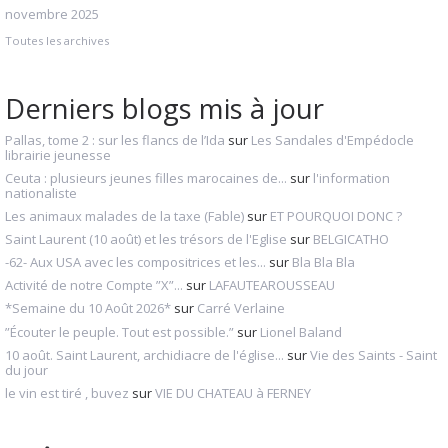
novembre 2025
Toutes les archives
Derniers blogs mis à jour
Pallas, tome 2 : sur les flancs de l’Ida
sur
Les Sandales d'Empédocle
librairie jeunesse
Ceuta : plusieurs jeunes filles marocaines de...
sur
l'information
nationaliste
Les animaux malades de la taxe (Fable)
sur
ET POURQUOI DONC ?
Saint Laurent (10 août) et les trésors de l'Eglise
sur
BELGICATHO
-62- Aux USA avec les compositrices et les...
sur
Bla Bla Bla
Activité de notre Compte ”X”...
sur
LAFAUTEAROUSSEAU
*Semaine du 10 Août 2026*
sur
Carré Verlaine
”Écouter le peuple. Tout est possible.”
sur
Lionel Baland
10 août. Saint Laurent, archidiacre de l'église...
sur
Vie des Saints - Saint
du jour
le vin est tiré , buvez
sur
VIE DU CHATEAU à FERNEY