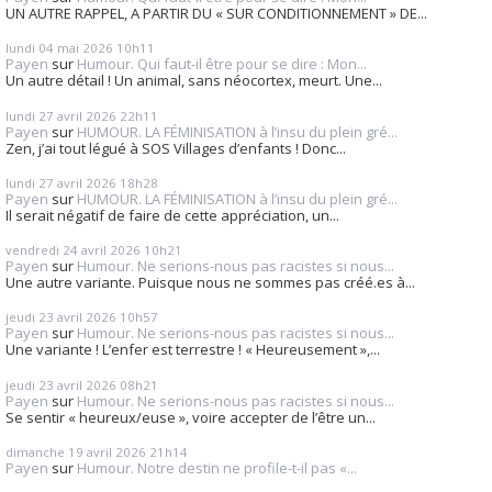
UN AUTRE RAPPEL, A PARTIR DU « SUR CONDITIONNEMENT » DE...
lundi 04
mai 2026
10h11
Payen
sur
Humour. Qui faut-il être pour se dire : Mon...
Un autre détail ! Un animal, sans néocortex, meurt. Une...
lundi 27
avril 2026
22h11
Payen
sur
HUMOUR. LA FÉMINISATION à l’insu du plein gré...
Zen, j’ai tout légué à SOS Villages d’enfants ! Donc...
lundi 27
avril 2026
18h28
Payen
sur
HUMOUR. LA FÉMINISATION à l’insu du plein gré...
Il serait négatif de faire de cette appréciation, un...
vendredi 24
avril 2026
10h21
Payen
sur
Humour. Ne serions-nous pas racistes si nous...
Une autre variante. Puisque nous ne sommes pas créé.es à...
jeudi 23
avril 2026
10h57
Payen
sur
Humour. Ne serions-nous pas racistes si nous...
Une variante ! L’enfer est terrestre ! « Heureusement »,...
jeudi 23
avril 2026
08h21
Payen
sur
Humour. Ne serions-nous pas racistes si nous...
Se sentir « heureux/euse », voire accepter de l’être un...
dimanche 19
avril 2026
21h14
Payen
sur
Humour. Notre destin ne profile-t-il pas «...