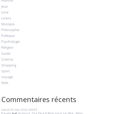
Humour
Jeux
Livre
Loisirs
Musique
Philosophie
Politique
Psychologie
Religion
Santé
Science
Shopping
Sport
Voyage
Web
Commentaires récents
mardi 05
mai 2026
00h49
Payen
sur
Humour. Qui faut-il être pour se dire : Mon...