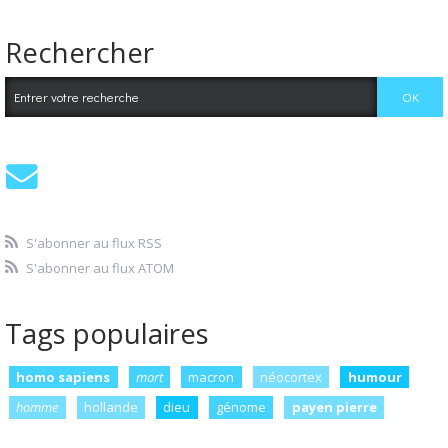
Rechercher
S'abonner au flux RSS
S'abonner au flux ATOM
Tags populaires
homo sapiens
mort
macron
néocortex
humour
homme
hollande
dieu
génome
payen pierre