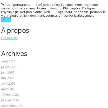
Lien permanent
Catégories :
Blog
,
Femmes
,
Hommes, homo
sapiens
,
Homo sapiens
,
Humain
,
Humour
,
Philosophie
,
Politique
,
Psychologie
,
Religion
,
Santé
,
Web
Tags :
hour
,
pédophile
,
pédophilie
,
vio
,
violeur
,
roi-lion
,
dominant
,
soumission
,
barbe
,
barbu
,
cnews
0
À propos
Lire la suite
Archives
août 2026
juillet 2026
juin 2026
mai 2026
avril 2026
mars 2026
février 2026
janvier 2026
décembre 2025