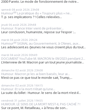
2000 Pareto. Le mode de fonctionnement de notre...
samedi 08
août 2026
23h08
Humour²²² La pratique du « Toujours plus » ne...
T. p. ses implications ? ! Celles relevées...
jeudi 06
août 2026
20h48
Humour. France Inter vient de présenter...
Leur conclusion, humaniste, repose sur l’espoir :...
mardi 04
août 2026
20h24
Humour²²² SIGNAL au Gouvernement, à CNews, aux...
Les adolescent.es /Jeunes ne vous croient plus du tout...
mardi 04
août 2026
00h49
DOCUMENT YouTube M. MACRON le 09/2023 pendant 2...
L’interview de M. Macron par un tout jeune journaliste...
dimanche 02
août 2026
23h08
Humour. Macron je les ai bien baisés, leur ai...
N’est-ce pas ce que tout le monde sait, Trump,...
dimanche 02
août 2026
16h15
Humour. Et si la mort n’était qu’une...
La suite du billet : Humour. le sens de la mort n’est-il...
vendredi 31
juillet 2026
19h55
HUMOUR. LE SENS DE LA MORT N’EST-IL PAS CACHÉ ? !
Sur ce point, M. Retailleau, « à l’insu de son...