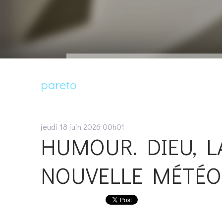
pareto
jeudi 18
juin 2026
00h01
HUMOUR. DIEU, L
NOUVELLE MÉTÉOR