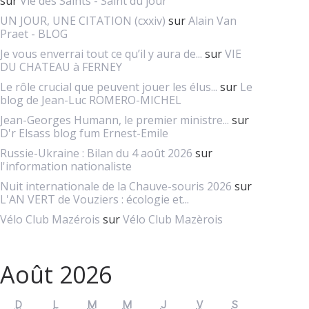
sur
Vie des Saints - Saint du jour
UN JOUR, UNE CITATION (cxxiv)
sur
Alain Van
Praet - BLOG
Je vous enverrai tout ce qu’il y aura de...
sur
VIE
DU CHATEAU à FERNEY
Le rôle crucial que peuvent jouer les élus...
sur
Le
blog de Jean-Luc ROMERO-MICHEL
Jean-Georges Humann, le premier ministre...
sur
D'r Elsass blog fum Ernest-Emile
Russie-Ukraine : Bilan du 4 août 2026
sur
l'information nationaliste
Nuit internationale de la Chauve-souris 2026
sur
L'AN VERT de Vouziers : écologie et...
Vélo Club Mazérois
sur
Vélo Club Mazèrois
Août 2026
D
L
M
M
J
V
S