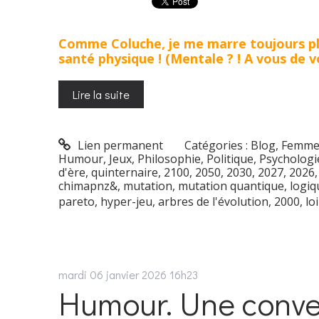
Comme Coluche, je me marre toujours plus 
santé physique ! (Mentale ? ! A vous de 
Lire la suite
Lien permanent
Catégories :
Blog
,
Femme
Humour
,
Jeux
,
Philosophie
,
Politique
,
Psychologi
d'ère
,
quinternaire
,
2100
,
2050
,
2030
,
2027
,
2026
chimapnz&
,
mutation
,
mutation quantique
,
logiq
pareto
,
hyper-jeu
,
arbres de l'évolution
,
2000
,
lo
mardi 06
janvier 2026
16h23
Humour. Une conve