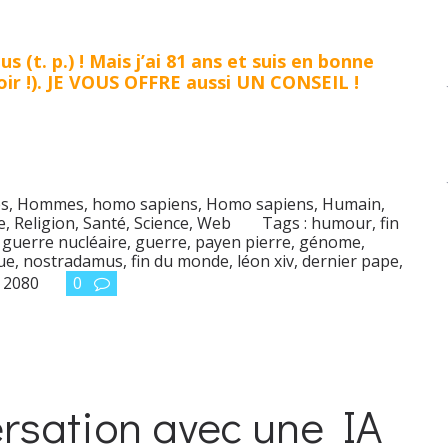
(t. p.) ! Mais j’ai 81 ans et suis en bonne
voir !). JE VOUS OFFRE aussi UN CONSEIL !
s
,
Hommes, homo sapiens
,
Homo sapiens
,
Humain
,
e
,
Religion
,
Santé
,
Science
,
Web
Tags :
humour
,
fin
,
guerre nucléaire
,
guerre
,
payen pierre
,
génome
,
ue
,
nostradamus
,
fin du monde
,
léon xiv
,
dernier pape
,
i 2080
0
rsation avec une IA