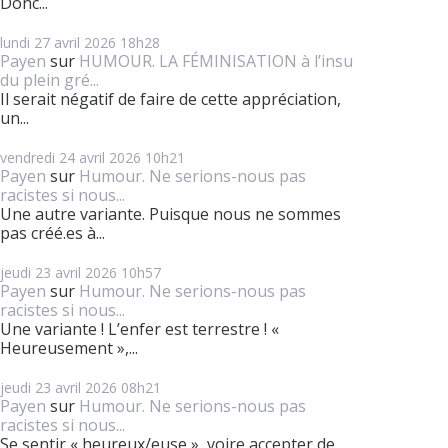
Donc...
lundi 27
avril 2026
18h28
Payen
sur
HUMOUR. LA FÉMINISATION à l’insu
du plein gré...
Il serait négatif de faire de cette appréciation,
un...
vendredi 24
avril 2026
10h21
Payen
sur
Humour. Ne serions-nous pas
racistes si nous...
Une autre variante. Puisque nous ne sommes
pas créé.es à...
jeudi 23
avril 2026
10h57
Payen
sur
Humour. Ne serions-nous pas
racistes si nous...
Une variante ! L’enfer est terrestre ! «
Heureusement »,...
jeudi 23
avril 2026
08h21
Payen
sur
Humour. Ne serions-nous pas
racistes si nous...
Se sentir « heureux/euse », voire accepter de