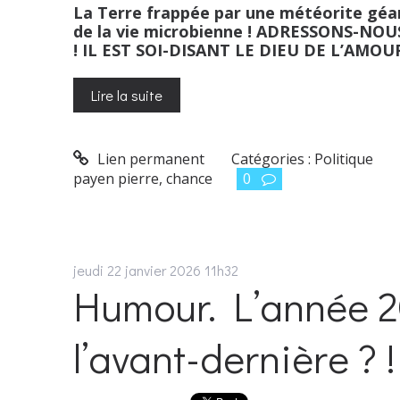
La Terre frappée par une météorite géante
de la vie microbienne ! ADRESSONS-NO
! IL EST SOI-DISANT LE DIEU DE L’AMOU
Lire la suite
Lien permanent
Catégories :
Politique
payen pierre
,
chance
0
jeudi 22
janvier 2026
11h32
Humour. L’année 20
l’avant-dernière ? 