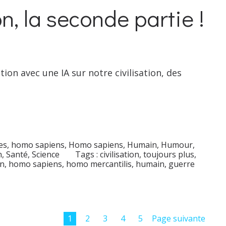
on, la seconde partie !
ion avec une IA sur notre civilisation, des
s, homo sapiens
,
Homo sapiens
,
Humain
,
Humour
,
n
,
Santé
,
Science
Tags :
civilisation
,
toujours plus
,
on
,
homo sapiens
,
homo mercantilis
,
humain
,
guerre
1
2
3
4
5
Page suivante