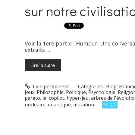
sur notre civilisati
Voir la 1ère partie : Humour. Une conversat
extraits ! .
Lire la suite
Lien permanent
Catégories :
Blog
,
Homme
Jeux
,
Philosophie
,
Politique
,
Psychologie
,
Religio
pareto
,
ia
,
copilot
,
hyper-jeu
,
arbres de l'évoluti
nucléaire
,
quantique
,
mutation
0