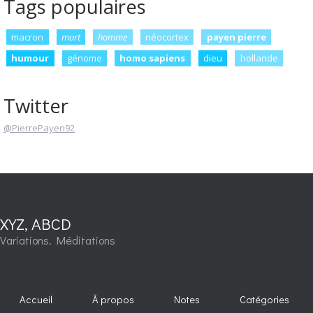
Tags populaires
macron
mort
homme
néocortex
payen pierre
humour
génome
homo sapiens
dieu
hollande
Twitter
@PierrePayen92
XYZ, ABCD
Variations. Méditations
Accueil
À propos
Notes
Catégories