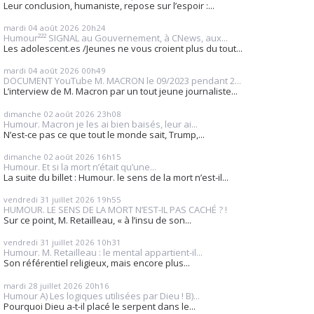
Leur conclusion, humaniste, repose sur l’espoir :...
mardi 04
août 2026
20h24
Humour²²² SIGNAL au Gouvernement, à CNews, aux...
Les adolescent.es /Jeunes ne vous croient plus du tout...
mardi 04
août 2026
00h49
DOCUMENT YouTube M. MACRON le 09/2023 pendant 2...
L’interview de M. Macron par un tout jeune journaliste...
dimanche 02
août 2026
23h08
Humour. Macron je les ai bien baisés, leur ai...
N’est-ce pas ce que tout le monde sait, Trump,...
dimanche 02
août 2026
16h15
Humour. Et si la mort n’était qu’une...
La suite du billet : Humour. le sens de la mort n’est-il...
vendredi 31
juillet 2026
19h55
HUMOUR. LE SENS DE LA MORT N’EST-IL PAS CACHÉ ? !
Sur ce point, M. Retailleau, « à l’insu de son...
vendredi 31
juillet 2026
10h31
Humour. M. Retailleau : le mental appartient-il...
Son référentiel religieux, mais encore plus...
mardi 28
juillet 2026
20h16
Humour A) Les logiques utilisées par Dieu ! B)...
Pourquoi Dieu a-t-il placé le serpent dans le...