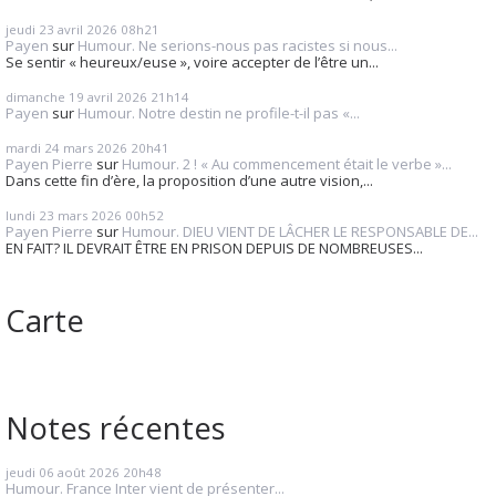
jeudi 23
avril 2026
08h21
Payen
sur
Humour. Ne serions-nous pas racistes si nous...
Se sentir « heureux/euse », voire accepter de l’être un...
dimanche 19
avril 2026
21h14
Payen
sur
Humour. Notre destin ne profile-t-il pas «...
mardi 24
mars 2026
20h41
Payen Pierre
sur
Humour. 2 ! « Au commencement était le verbe »...
Dans cette fin d’ère, la proposition d’une autre vision,...
lundi 23
mars 2026
00h52
Payen Pierre
sur
Humour. DIEU VIENT DE LÂCHER LE RESPONSABLE DE...
EN FAIT? IL DEVRAIT ÊTRE EN PRISON DEPUIS DE NOMBREUSES...
Carte
Notes récentes
jeudi 06
août 2026
20h48
Humour. France Inter vient de présenter...