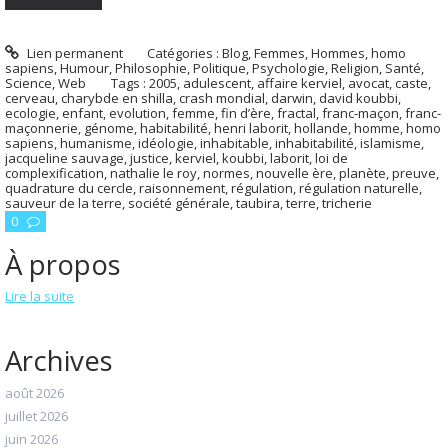
Lien permanent
Catégories :
Blog
,
Femmes
,
Hommes, homo
sapiens
,
Humour
,
Philosophie
,
Politique
,
Psychologie
,
Religion
,
Santé
,
Science
,
Web
Tags :
2005
,
adulescent
,
affaire kerviel
,
avocat
,
caste
,
cerveau
,
charybde en shilla
,
crash mondial
,
darwin
,
david koubbi
,
ecologie
,
enfant
,
evolution
,
femme
,
fin d’ère
,
fractal
,
franc-maçon
,
franc-
maçonnerie
,
génome
,
habitabilité
,
henri laborit
,
hollande
,
homme
,
homo
sapiens
,
humanisme
,
idéologie
,
inhabitable
,
inhabitabilité
,
islamisme
,
jacqueline sauvage
,
justice
,
kerviel
,
koubbi
,
laborit
,
loi de
complexification
,
nathalie le roy
,
normes
,
nouvelle ère
,
planète
,
preuve
,
quadrature du cercle
,
raisonnement
,
régulation
,
régulation naturelle
,
sauveur de la terre
,
société générale
,
taubira
,
terre
,
tricherie
0
À propos
Lire la suite
Archives
août 2026
juillet 2026
juin 2026