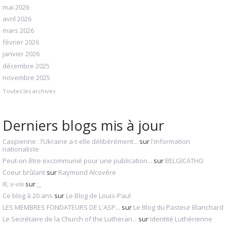
mai 2026
avril 2026
mars 2026
février 2026
janvier 2026
décembre 2025
novembre 2025
Toutes les archives
Derniers blogs mis à jour
Caspienne : l’Ukraine a-t-elle délibérément...
sur
l'information
nationaliste
Peut-on être excommunié pour une publication...
sur
BELGICATHO
Coeur brûlant
sur
Raymond Alcovère
III, v-viii
sur
;_
Ce blog à 20 ans
sur
Le Blog de Louis-Paul
LES MEMBRES FONDATEURS DE L'ASP...
sur
Le Blog du Pasteur Blanchard
Le Secrétaire de la Church of the Lutheran...
sur
Identité Luthérienne