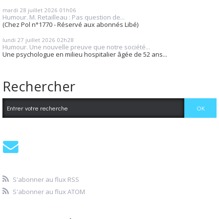
mardi 28
juillet 2026
01h06
Humour. M. Retailleau : Pas question de...
(Chez Pol n°1770 - Réservé aux abonnés Libé)
lundi 27
juillet 2026
02h28
Humour. Une nouvelle preuve que notre société...
Une psychologue en milieu hospitalier âgée de 52 ans...
Rechercher
S'abonner au flux RSS
S'abonner au flux ATOM