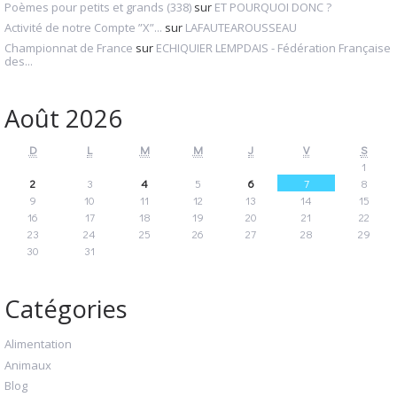
Poèmes pour petits et grands (338)
sur
ET POURQUOI DONC ?
Activité de notre Compte ”X”...
sur
LAFAUTEAROUSSEAU
Championnat de France
sur
ECHIQUIER LEMPDAIS - Fédération Française
des...
Août 2026
D
L
M
M
J
V
S
1
2
3
4
5
6
7
8
9
10
11
12
13
14
15
16
17
18
19
20
21
22
23
24
25
26
27
28
29
30
31
Catégories
Alimentation
Animaux
Blog