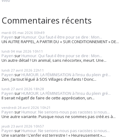
Web
Commentaires récents
mardi 05
mai 2026
00h49
Payen
sur
Humour. Qui faut-il être pour se dire : Mon...
UN AUTRE RAPPEL, A PARTIR DU « SUR CONDITIONNEMENT » DE...
lundi 04
mai 2026
10h11
Payen
sur
Humour. Qui faut-il être pour se dire : Mon...
Un autre détail ! Un animal, sans néocortex, meurt. Une...
lundi 27
avril 2026
22h11
Payen
sur
HUMOUR. LA FÉMINISATION à l’insu du plein gré...
Zen, j’ai tout légué à SOS Villages d’enfants ! Donc...
lundi 27
avril 2026
18h28
Payen
sur
HUMOUR. LA FÉMINISATION à l’insu du plein gré...
Il serait négatif de faire de cette appréciation, un...
vendredi 24
avril 2026
10h21
Payen
sur
Humour. Ne serions-nous pas racistes si nous...
Une autre variante. Puisque nous ne sommes pas créé.es à...
jeudi 23
avril 2026
10h57
Payen
sur
Humour. Ne serions-nous pas racistes si nous...
Une variante ! L’enfer est terrestre ! « Heureusement »,...