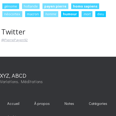
génome
hollande
payen pierre
homo sapiens
néocortex
macron
homme
humour
mort
dieu
Twitter
@PierrePayen92
XYZ, ABCD
Variations. Méditations
Accueil
À propos
Notes
Catégories