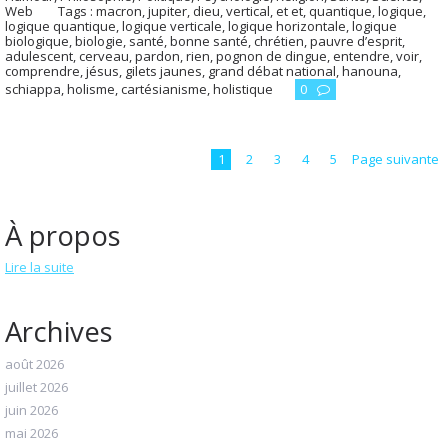
Web
Tags :
macron
,
jupiter
,
dieu
,
vertical
,
et et
,
quantique
,
logique
,
logique quantique
,
logique verticale
,
logique horizontale
,
logique
biologique
,
biologie
,
santé
,
bonne santé
,
chrétien
,
pauvre d’esprit
,
adulescent
,
cerveau
,
pardon
,
rien
,
pognon de dingue
,
entendre
,
voir
,
comprendre
,
jésus
,
gilets jaunes
,
grand débat national
,
hanouna
,
schiappa
,
holisme
,
cartésianisme
,
holistique
0
1
2
3
4
5
Page suivante
À propos
Lire la suite
Archives
août 2026
juillet 2026
juin 2026
mai 2026