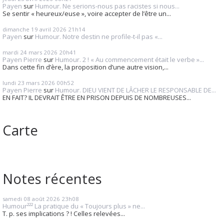
Payen
sur
Humour. Ne serions-nous pas racistes si nous...
Se sentir « heureux/euse », voire accepter de l’être un...
dimanche 19
avril 2026
21h14
Payen
sur
Humour. Notre destin ne profile-t-il pas «...
mardi 24
mars 2026
20h41
Payen Pierre
sur
Humour. 2 ! « Au commencement était le verbe »...
Dans cette fin d’ère, la proposition d’une autre vision,...
lundi 23
mars 2026
00h52
Payen Pierre
sur
Humour. DIEU VIENT DE LÂCHER LE RESPONSABLE DE...
EN FAIT? IL DEVRAIT ÊTRE EN PRISON DEPUIS DE NOMBREUSES...
Carte
Notes récentes
samedi 08
août 2026
23h08
Humour²²² La pratique du « Toujours plus » ne...
T. p. ses implications ? ! Celles relevées...