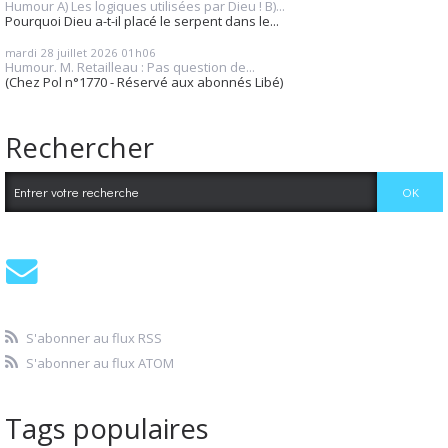
Humour A) Les logiques utilisées par Dieu ! B)...
Pourquoi Dieu a-t-il placé le serpent dans le...
mardi 28
juillet 2026
01h06
Humour. M. Retailleau : Pas question de...
(Chez Pol n°1770 - Réservé aux abonnés Libé)
Rechercher
S'abonner au flux RSS
S'abonner au flux ATOM
Tags populaires