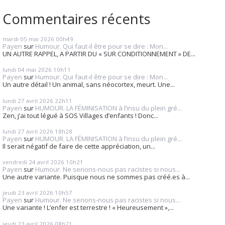
Commentaires récents
mardi 05
mai 2026
00h49
Payen
sur
Humour. Qui faut-il être pour se dire : Mon...
UN AUTRE RAPPEL, A PARTIR DU « SUR CONDITIONNEMENT » DE...
lundi 04
mai 2026
10h11
Payen
sur
Humour. Qui faut-il être pour se dire : Mon...
Un autre détail ! Un animal, sans néocortex, meurt. Une...
lundi 27
avril 2026
22h11
Payen
sur
HUMOUR. LA FÉMINISATION à l’insu du plein gré...
Zen, j’ai tout légué à SOS Villages d’enfants ! Donc...
lundi 27
avril 2026
18h28
Payen
sur
HUMOUR. LA FÉMINISATION à l’insu du plein gré...
Il serait négatif de faire de cette appréciation, un...
vendredi 24
avril 2026
10h21
Payen
sur
Humour. Ne serions-nous pas racistes si nous...
Une autre variante. Puisque nous ne sommes pas créé.es à...
jeudi 23
avril 2026
10h57
Payen
sur
Humour. Ne serions-nous pas racistes si nous...
Une variante ! L’enfer est terrestre ! « Heureusement »,...
jeudi 23
avril 2026
08h21