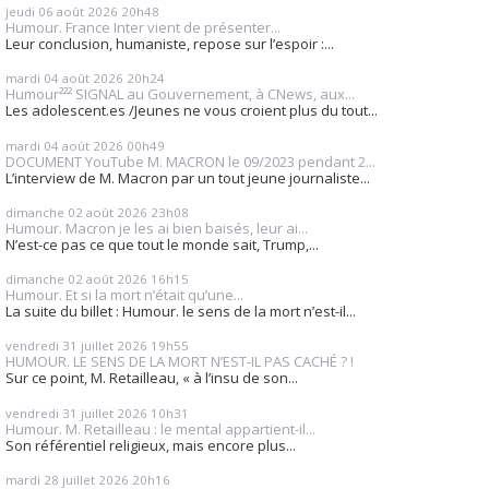
jeudi 06
août 2026
20h48
Humour. France Inter vient de présenter...
Leur conclusion, humaniste, repose sur l’espoir :...
mardi 04
août 2026
20h24
Humour²²² SIGNAL au Gouvernement, à CNews, aux...
Les adolescent.es /Jeunes ne vous croient plus du tout...
mardi 04
août 2026
00h49
DOCUMENT YouTube M. MACRON le 09/2023 pendant 2...
L’interview de M. Macron par un tout jeune journaliste...
dimanche 02
août 2026
23h08
Humour. Macron je les ai bien baisés, leur ai...
N’est-ce pas ce que tout le monde sait, Trump,...
dimanche 02
août 2026
16h15
Humour. Et si la mort n’était qu’une...
La suite du billet : Humour. le sens de la mort n’est-il...
vendredi 31
juillet 2026
19h55
HUMOUR. LE SENS DE LA MORT N’EST-IL PAS CACHÉ ? !
Sur ce point, M. Retailleau, « à l’insu de son...
vendredi 31
juillet 2026
10h31
Humour. M. Retailleau : le mental appartient-il...
Son référentiel religieux, mais encore plus...
mardi 28
juillet 2026
20h16