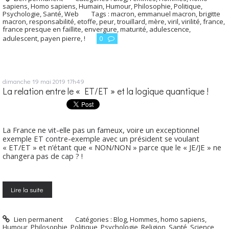
sapiens
,
Homo sapiens
,
Humain
,
Humour
,
Philosophie
,
Politique
,
Psychologie
,
Santé
,
Web
Tags :
macron
,
emmanuel macron
,
brigitte
macron
,
responsabilité
,
etoffe
,
peur
,
trouillard
,
mère
,
viril
,
virilité
,
france
,
france presque en faillite
,
envergure
,
maturité
,
adulescence
,
adulescent
,
payen pierre
,
!
0
dimanche 19
mai 2019
17h49
La relation entre le « ET/ET » et la logique quantique !
La France ne vit-elle pas un fameux, voire un exceptionnel
exemple ET contre-exemple avec un président se voulant
« ET/ET » et n’étant que « NON/NON » parce que le « JE/JE » ne
changera pas de cap ? !
Lire la suite
Lien permanent
Catégories :
Blog
,
Hommes, homo sapiens
,
Humour
,
Philosophie
,
Politique
,
Psychologie
,
Religion
,
Santé
,
Science
,