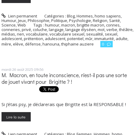
Lien permanent
Catégories :
Blog
,
Hommes, homo sapiens
,
Humour
,
Jeux
,
Philosophie
,
Politique
,
Psychologie
,
Religion
,
Santé
,
Science
,
Web
Tags :
humour
,
macron
,
brigitte macron
,
connes
,
conneries
,
privé
,
coluche
,
langage
,
langage élyséen
,
mot
,
verbe
,
théâtre
,
médias
,
rien
,
vocabulaire
,
vocabulaire sexuel
,
sexualité
,
sexuel
,
adolescent
,
prétention
,
adulescent
,
potentiel
,
mûr
,
immaturité
,
adulte
,
mère
,
elève
,
défense
,
hanouna
,
thiphaine auziere
0
mardi 26
août 2025
01h56
M. Macron, en toute inconscience, n'est-il pas une sorte
de jouet vivant pour Brigitte ? !
Si j’étais psy, je déclarerais que Brigitte est la RESPONSABLE !
Lire la suite
Lien permanent
Catégories :
Blog
,
Femmes
,
Hommes, homo