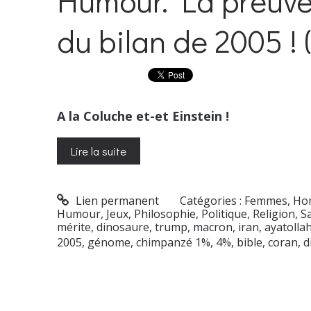
Humour. La preuve 
du bilan de 2005 ! (
A la Coluche et-et Einstein !
Lire la suite
Lien permanent
Catégories :
Femmes
,
Ho
Humour
,
Jeux
,
Philosophie
,
Politique
,
Religion
,
S
mérite
,
dinosaure
,
trump
,
macron
,
iran
,
ayatolla
2005
,
génome
,
chimpanzé 1%
,
4%
,
bible
,
coran
,
d