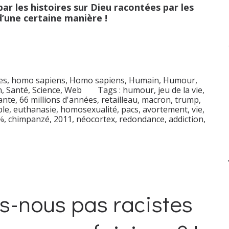
r les histoires sur Dieu racontées par les
 d’une certaine manière !
s, homo sapiens
,
Homo sapiens
,
Humain
,
Humour
,
n
,
Santé
,
Science
,
Web
Tags :
humour
,
jeu de la vie
,
ante
,
66 millions d'années
,
retailleau
,
macron
,
trump
,
ble
,
euthanasie
,
homosexualité
,
pacs
,
avortement
,
vie
,
%
,
chimpanzé
,
2011
,
néocortex
,
redondance
,
addiction
,
s-nous pas racistes