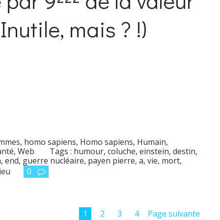
par 9²²² de la valeur
Inutile, mais ? !)
mmes, homo sapiens
,
Homo sapiens
,
Humain
,
anté
,
Web
Tags :
humour
,
coluche
,
einstein
,
destin
,
h
,
end
,
guerre nucléaire
,
payen pierre
,
a
,
vie
,
mort
,
ieu
0
1
2
3
4
Page suivante