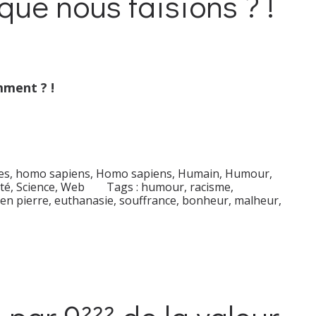
que nous faisions ? !
mment ? !
s, homo sapiens
,
Homo sapiens
,
Humain
,
Humour
,
té
,
Science
,
Web
Tags :
humour
,
racisme
,
en pierre
,
euthanasie
,
souffrance
,
bonheur
,
malheur
,