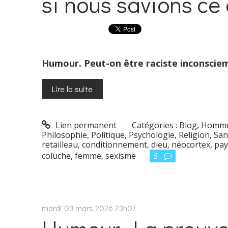
si nous savions ce 
Humour. Peut-on être raciste inconscie
Lire la suite
Lien permanent
Catégories :
Blog
,
Homme
Philosophie
,
Politique
,
Psychologie
,
Religion
,
San
retailleau
,
conditionnement
,
dieu
,
néocortex
,
pay
coluche
,
femme
,
sexisme
3
mardi 03
mars 2026
23h07