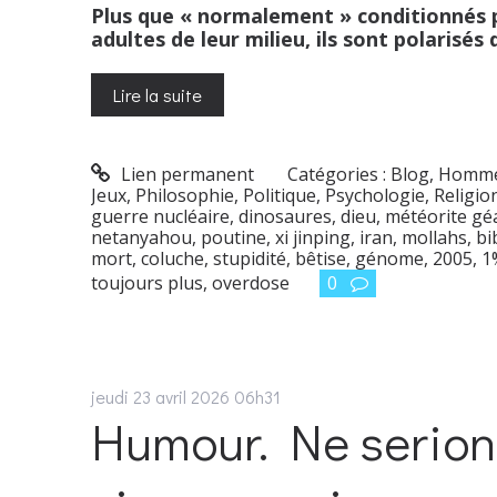
Plus que « normalement » conditionnés pa
adultes de leur milieu, ils sont polarisés
Lire la suite
Lien permanent
Catégories :
Blog
,
Homme
Jeux
,
Philosophie
,
Politique
,
Psychologie
,
Religio
guerre nucléaire
,
dinosaures
,
dieu
,
météorite gé
netanyahou
,
poutine
,
xi jinping
,
iran
,
mollahs
,
bi
mort
,
coluche
,
stupidité
,
bêtise
,
génome
,
2005
,
1
toujours plus
,
overdose
0
jeudi 23
avril 2026
06h31
Humour. Ne serion