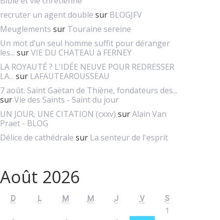
Bible et vie chretienne
recruter un agent double
sur
BLOGJFV
Meuglements
sur
Touraine sereine
Un mot d’un seul homme suffit pour déranger
les...
sur
VIE DU CHATEAU à FERNEY
LA ROYAUTÉ ? L'IDÉE NEUVE POUR REDRESSER
LA...
sur
LAFAUTEAROUSSEAU
7 août. Saint Gaëtan de Thiène, fondateurs des...
sur
Vie des Saints - Saint du jour
UN JOUR, UNE CITATION (cxxv)
sur
Alain Van
Praet - BLOG
Délice de cathédrale
sur
La senteur de l'esprit
Août 2026
D
L
M
M
J
V
S
1