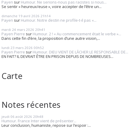
Payen
sur
Humour. Ne serions-nous pas racistes si nous...
Se sentir « heureux/euse », voire accepter de l’être un...
dimanche 19
avril 2026
21h14
Payen
sur
Humour. Notre destin ne profile-t-il pas «...
mardi 24
mars 2026
20h41
Payen Pierre
sur
Humour. 2 ! « Au commencement était le verbe »...
Dans cette fin d’ère, la proposition d’une autre vision,...
lundi 23
mars 2026
00h52
Payen Pierre
sur
Humour. DIEU VIENT DE LÂCHER LE RESPONSABLE DE...
EN FAIT? IL DEVRAIT ÊTRE EN PRISON DEPUIS DE NOMBREUSES...
Carte
Notes récentes
jeudi 06
août 2026
20h48
Humour. France Inter vient de présenter...
Leur conclusion, humaniste, repose sur l’espoir :...