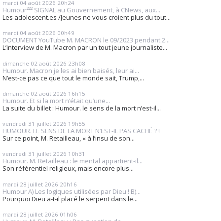
mardi 04
août 2026
20h24
Humour²²² SIGNAL au Gouvernement, à CNews, aux...
Les adolescent.es /Jeunes ne vous croient plus du tout...
mardi 04
août 2026
00h49
DOCUMENT YouTube M. MACRON le 09/2023 pendant 2...
L’interview de M. Macron par un tout jeune journaliste...
dimanche 02
août 2026
23h08
Humour. Macron je les ai bien baisés, leur ai...
N’est-ce pas ce que tout le monde sait, Trump,...
dimanche 02
août 2026
16h15
Humour. Et si la mort n’était qu’une...
La suite du billet : Humour. le sens de la mort n’est-il...
vendredi 31
juillet 2026
19h55
HUMOUR. LE SENS DE LA MORT N’EST-IL PAS CACHÉ ? !
Sur ce point, M. Retailleau, « à l’insu de son...
vendredi 31
juillet 2026
10h31
Humour. M. Retailleau : le mental appartient-il...
Son référentiel religieux, mais encore plus...
mardi 28
juillet 2026
20h16
Humour A) Les logiques utilisées par Dieu ! B)...
Pourquoi Dieu a-t-il placé le serpent dans le...
mardi 28
juillet 2026
01h06