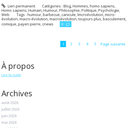
Lien permanent
Catégories :
Blog
,
Hommes, homo sapiens
,
Homo sapiens
,
Humain
,
Humour
,
Philosophie
,
Politique
,
Psychologie
,
Web
Tags :
humour
,
barbecue
,
canicule
,
lmcroévolution
,
micro-
évolution
,
macro-évolution
,
macroévolution
,
toujours plus
,
basculement
,
comique
,
payen pierre
,
cnews
0
1
2
3
4
5
Page suivante
À propos
Lire la suite
Archives
août 2026
juillet 2026
juin 2026
mai 2026