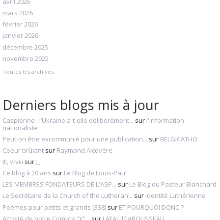
avril 2026
mars 2026
février 2026
janvier 2026
décembre 2025
novembre 2025
Toutes les archives
Derniers blogs mis à jour
Caspienne : l’Ukraine a-t-elle délibérément...
sur
l'information
nationaliste
Peut-on être excommunié pour une publication...
sur
BELGICATHO
Coeur brûlant
sur
Raymond Alcovère
III, v-viii
sur
;_
Ce blog à 20 ans
sur
Le Blog de Louis-Paul
LES MEMBRES FONDATEURS DE L'ASP...
sur
Le Blog du Pasteur Blanchard
Le Secrétaire de la Church of the Lutheran...
sur
Identité Luthérienne
Poèmes pour petits et grands (338)
sur
ET POURQUOI DONC ?
Activité de notre Compte ”X”...
sur
LAFAUTEAROUSSEAU