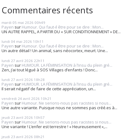
Commentaires récents
mardi 05
mai 2026
00h49
Payen
sur
Humour. Qui faut-il être pour se dire : Mon...
UN AUTRE RAPPEL, A PARTIR DU « SUR CONDITIONNEMENT » DE...
lundi 04
mai 2026
10h11
Payen
sur
Humour. Qui faut-il être pour se dire : Mon...
Un autre détail ! Un animal, sans néocortex, meurt. Une...
lundi 27
avril 2026
22h11
Payen
sur
HUMOUR. LA FÉMINISATION à l’insu du plein gré...
Zen, j’ai tout légué à SOS Villages d’enfants ! Donc...
lundi 27
avril 2026
18h28
Payen
sur
HUMOUR. LA FÉMINISATION à l’insu du plein gré...
Il serait négatif de faire de cette appréciation, un...
vendredi 24
avril 2026
10h21
Payen
sur
Humour. Ne serions-nous pas racistes si nous...
Une autre variante. Puisque nous ne sommes pas créé.es à...
jeudi 23
avril 2026
10h57
Payen
sur
Humour. Ne serions-nous pas racistes si nous...
Une variante ! L’enfer est terrestre ! « Heureusement »,...
jeudi 23
avril 2026
08h21