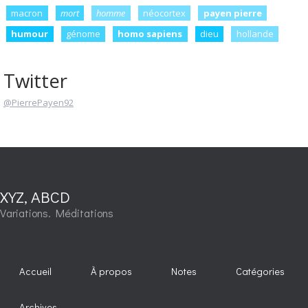
macron
mort
homme
néocortex
payen pierre
humour
génome
homo sapiens
dieu
hollande
Twitter
@PierrePayen92
XYZ, ABCD
Variations. Méditations
Accueil
À propos
Notes
Catégories
Archives