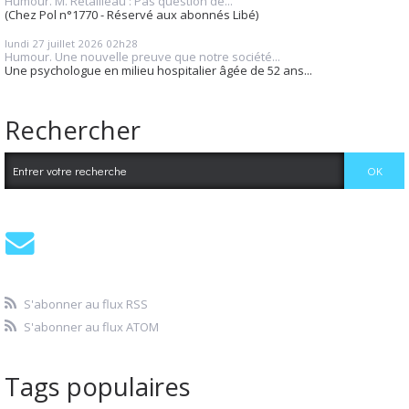
Humour. M. Retailleau : Pas question de...
(Chez Pol n°1770 - Réservé aux abonnés Libé)
lundi 27
juillet 2026
02h28
Humour. Une nouvelle preuve que notre société...
Une psychologue en milieu hospitalier âgée de 52 ans...
Rechercher
S'abonner au flux RSS
S'abonner au flux ATOM
Tags populaires