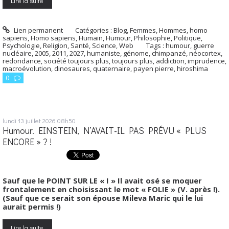
Lire la suite
Lien permanent
Catégories :
Blog
,
Femmes
,
Hommes, homo
sapiens
,
Homo sapiens
,
Humain
,
Humour
,
Philosophie
,
Politique
,
Psychologie
,
Religion
,
Santé
,
Science
,
Web
Tags :
humour
,
guerre
nucléaire
,
2005
,
2011
,
2027
,
humaniste
,
génome
,
chimpanzé
,
néocortex
,
redondance
,
société toujours plus
,
toujours plus
,
addiction
,
imprudence
,
macroévolution
,
dinosaures
,
quaternaire
,
payen pierre
,
hiroshima
0
lundi 13
juillet 2026
08h50
Humour. EINSTEIN, N’AVAIT-IL PAS PRÉVU « PLUS
ENCORE » ? !
Sauf que le POINT SUR LE « I » Il avait osé se moquer
frontalement en choisissant le mot « FOLIE » (V. après !).
(Sauf que ce serait son épouse Mileva Maric qui le lui
aurait permis !)
Lire la suite