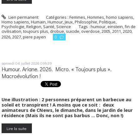
Lien permanent
Catégories :
Femmes
,
Hommes, homo sapiens
,
Homo sapiens
,
Humain
,
Humour
,
Jeux
,
Philosophie
,
Politique
,
Psychologie
,
Religion
,
Santé
,
Science
Tags :
humour
,
einstein
,
fin de
civilisation
,
toujours plus
,
drobue
,
suicide
,
overdose
,
2005
,
2011
,
2020
,
2026
,
2027
,
piere payen
0
samedi 04
juillet 2026
09h39
Humour. Ariane. 2026. Micro. « Toujours plus ».
Macroévolution !
Une illustration : 2 personnes préparent un barbecue au
soleil et transpirent ! A moins que ce soit : deux
animateurs de CNews, le dimanche, dans le jardin de leur
résidence (Mais ils ne sont pas barbus ... Donc, non !)
Lire la suite