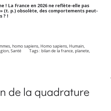
ne ! La France en 2026 ne reflète-elle pas
 » (t. p.) obsolète, des comportements peut-
 ? !
mmes, homo sapiens
,
Homo sapiens
,
Humain
,
igion
,
Santé
Tags :
bilan de la france
,
planete
,
n de la quadrature