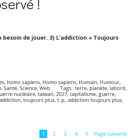
servé !
n besoin de jouer. 3) L’addiction « Toujours
s, homo sapiens
,
Homo sapiens
,
Humain
,
Humour
,
n
,
Santé
,
Science
,
Web
Tags :
terre
,
planète
,
laborit
,
uerre nucléaire
,
taïwan
,
2027
,
capitalisme
,
guerre
,
addiction
,
toujours plus
,
t. p.
,
addiction toujours plus
,
1
2
3
4
5
Page suivante