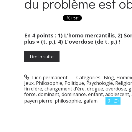
du problème est ob
En 4 points : 1) L’homo mercantilis, 2) So
plus » (t. p.). 4) L’overdose (de t. p.) !
Lire la suite
Lien permanent
Catégories :
Blog
,
Homme
Jeux
,
Philosophie
,
Politique
,
Psychologie
,
Religio
fin d'ère
,
changement d'ère
,
drogue
,
overdose
,
g
force
,
dominant
,
dominance
,
enfant
,
adolescent
,
payen pierre
,
philosophie
,
gafam
0