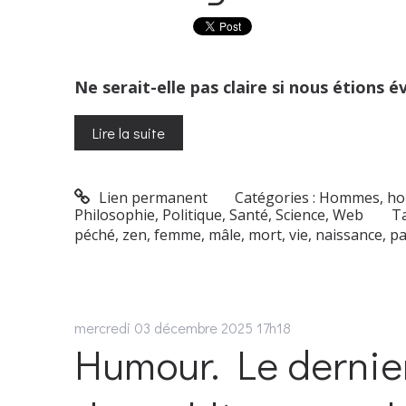
Ne serait-elle pas claire si nous étions éve
Lire la suite
Lien permanent
Catégories :
Hommes, ho
Philosophie
,
Politique
,
Santé
,
Science
,
Web
Ta
péché
,
zen
,
femme
,
mâle
,
mort
,
vie
,
naissance
,
pa
mercredi 03
décembre 2025
17h18
Humour. Le dernier b