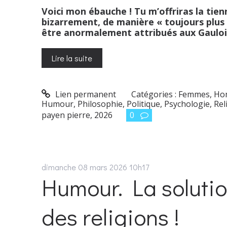
Voici mon ébauche ! Tu m’offriras la tien
bizarrement, de manière « toujours plus
être anormalement attribués aux Gaulois
Lire la suite
Lien permanent
Catégories :
Femmes
,
Ho
Humour
,
Philosophie
,
Politique
,
Psychologie
,
Rel
payen pierre
,
2026
0
dimanche 08
mars 2026
10h17
Humour. La solutio
des religions !