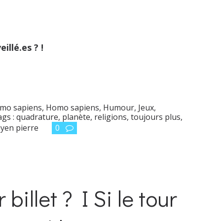
illé.es ? !
mo sapiens
,
Homo sapiens
,
Humour
,
Jeux
,
gs :
quadrature
,
planète
,
religions
,
toujours plus
,
yen pierre
0
illet ? I Si le tour