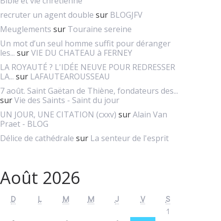
Bible et vie chretienne
recruter un agent double
sur
BLOGJFV
Meuglements
sur
Touraine sereine
Un mot d’un seul homme suffit pour déranger
les...
sur
VIE DU CHATEAU à FERNEY
LA ROYAUTÉ ? L'IDÉE NEUVE POUR REDRESSER
LA...
sur
LAFAUTEAROUSSEAU
7 août. Saint Gaëtan de Thiène, fondateurs des...
sur
Vie des Saints - Saint du jour
UN JOUR, UNE CITATION (cxxv)
sur
Alain Van
Praet - BLOG
Délice de cathédrale
sur
La senteur de l'esprit
Août 2026
D
L
M
M
J
V
S
1