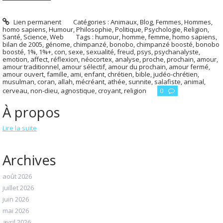
Lien permanent
Catégories :
Animaux
,
Blog
,
Femmes
,
Hommes,
homo sapiens
,
Humour
,
Philosophie
,
Politique
,
Psychologie
,
Religion
,
Santé
,
Science
,
Web
Tags :
humour
,
homme
,
femme
,
homo sapiens
,
bilan de 2005
,
génome
,
chimpanzé
,
bonobo
,
chimpanzé boosté
,
bonobo
boosté
,
1%
,
1%+
,
con
,
sexe
,
sexualité
,
freud
,
psys
,
psychanalyste
,
emotion
,
affect
,
réflexion
,
néocortex
,
analyse
,
proche
,
prochain
,
amour
,
amour traditionnel
,
amour sélectif
,
amour du prochain
,
amour fermé
,
amour ouvert
,
famille
,
ami
,
enfant
,
chrétien
,
bible
,
judéo-chrétien
,
musulman
,
coran
,
allah
,
mécréant
,
athée
,
sunnite
,
salafiste
,
animal
,
cerveau
,
non-dieu
,
agnostique
,
croyant
,
religion
0
À propos
Lire la suite
Archives
août 2026
juillet 2026
juin 2026
mai 2026
avril 2026