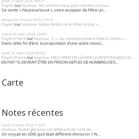
jeudi 23
avril 2026
08h21
Payen
sur
Humour. Ne serions-nous pas racistes si nous...
Se sentir « heureux/euse », voire accepter de l’être un...
dimanche 19
avril 2026
21h14
Payen
sur
Humour. Notre destin ne profile-t-il pas «...
mardi 24
mars 2026
20h41
Payen Pierre
sur
Humour. 2 ! « Au commencement était le verbe »...
Dans cette fin d’ère, la proposition d’une autre vision,...
lundi 23
mars 2026
00h52
Payen Pierre
sur
Humour. DIEU VIENT DE LÂCHER LE RESPONSABLE DE...
EN FAIT? IL DEVRAIT ÊTRE EN PRISON DEPUIS DE NOMBREUSES...
Carte
Notes récentes
lundi 10
août 2026
11h00
Humour. Notre génome est différent de 14 % de...
On croyait en 2005 qu’il était différent d’environ 1 %...