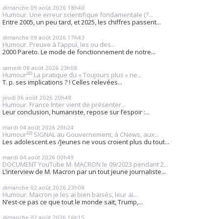
dimanche 09
août 2026
18h40
Humour. Une erreur scientifique fondamentale (?...
Entre 2005, un peu tard, et 2025, les chiffres passent...
dimanche 09
août 2026
17h43
Humour. Preuve à l’appui, les ou des...
2000 Pareto. Le mode de fonctionnement de notre...
samedi 08
août 2026
23h08
Humour²²² La pratique du « Toujours plus » ne...
T. p. ses implications ? ! Celles relevées...
jeudi 06
août 2026
20h48
Humour. France Inter vient de présenter...
Leur conclusion, humaniste, repose sur l’espoir :...
mardi 04
août 2026
20h24
Humour²²² SIGNAL au Gouvernement, à CNews, aux...
Les adolescent.es /Jeunes ne vous croient plus du tout...
mardi 04
août 2026
00h49
DOCUMENT YouTube M. MACRON le 09/2023 pendant 2...
L’interview de M. Macron par un tout jeune journaliste...
dimanche 02
août 2026
23h08
Humour. Macron je les ai bien baisés, leur ai...
N’est-ce pas ce que tout le monde sait, Trump,...
dimanche 02
août 2026
16h15