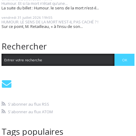
Humour. Et si la mort n’était qu’une...
La suite du billet : Humour. le sens de la mort n’est-il...
vendredi 31
juillet 2026
19h55
HUMOUR. LE SENS DE LA MORT N’EST-IL PAS CACHÉ ? !
Sur ce point, M. Retailleau, « à l’insu de son...
Rechercher
S'abonner au flux RSS
S'abonner au flux ATOM
Tags populaires