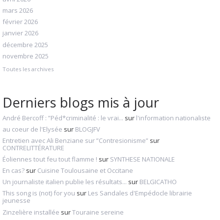
mars 2026
février 2026
janvier 2026
décembre 2025
novembre 2025
Toutes les archives
Derniers blogs mis à jour
André Bercoff : ”Péd*criminalité : le vrai...
sur
l'information nationaliste
au coeur de l'Elysée
sur
BLOGJFV
Entretien avec Ali Benziane sur ”Contresionisme”
sur
CONTRELITTÉRATURE
Éoliennes tout feu tout flamme !
sur
SYNTHESE NATIONALE
En cas?
sur
Cuisine Toulousaine et Occitane
Un journaliste italien publie les résultats...
sur
BELGICATHO
This song is (not) for you
sur
Les Sandales d'Empédocle librairie
jeunesse
Zinzelière installée
sur
Touraine sereine