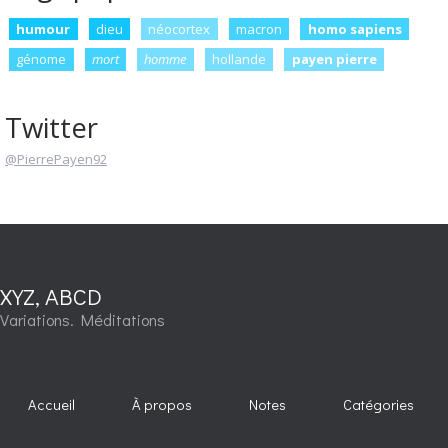
humour
dieu
néocortex
macron
homo sapiens
génome
mort
homme
hollande
payen pierre
Twitter
@PierrePayen92
XYZ, ABCD
Variations. Méditations
Accueil
À propos
Notes
Catégories