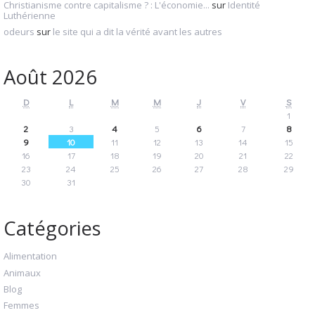
Christianisme contre capitalisme ? : L'économie...
sur
Identité
Luthérienne
odeurs
sur
le site qui a dit la vérité avant les autres
Août 2026
D
L
M
M
J
V
S
1
2
3
4
5
6
7
8
9
10
11
12
13
14
15
16
17
18
19
20
21
22
23
24
25
26
27
28
29
30
31
Catégories
Alimentation
Animaux
Blog
Femmes