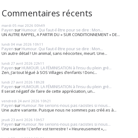
Commentaires récents
mardi 05
mai 2026
00h49
Payen
sur
Humour. Qui faut-il être pour se dire : Mon...
UN AUTRE RAPPEL, A PARTIR DU « SUR CONDITIONNEMENT » DE...
lundi 04
mai 2026
10h11
Payen
sur
Humour. Qui faut-il être pour se dire : Mon...
Un autre détail ! Un animal, sans néocortex, meurt. Une...
lundi 27
avril 2026
22h11
Payen
sur
HUMOUR. LA FÉMINISATION à l’insu du plein gré...
Zen, j’ai tout légué à SOS Villages d’enfants ! Donc...
lundi 27
avril 2026
18h28
Payen
sur
HUMOUR. LA FÉMINISATION à l’insu du plein gré...
Il serait négatif de faire de cette appréciation, un...
vendredi 24
avril 2026
10h21
Payen
sur
Humour. Ne serions-nous pas racistes si nous...
Une autre variante. Puisque nous ne sommes pas créé.es à...
jeudi 23
avril 2026
10h57
Payen
sur
Humour. Ne serions-nous pas racistes si nous...
Une variante ! L’enfer est terrestre ! « Heureusement »,...