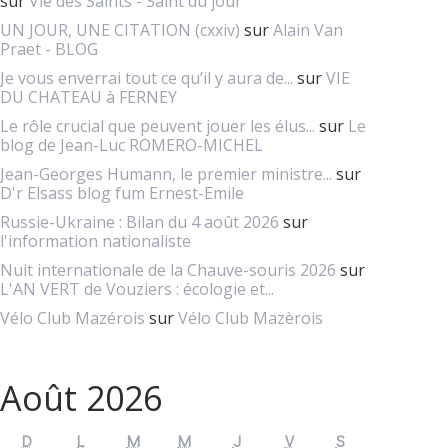
sur
Vie des Saints - Saint du jour
UN JOUR, UNE CITATION (cxxiv)
sur
Alain Van
Praet - BLOG
Je vous enverrai tout ce qu’il y aura de...
sur
VIE
DU CHATEAU à FERNEY
Le rôle crucial que peuvent jouer les élus...
sur
Le
blog de Jean-Luc ROMERO-MICHEL
Jean-Georges Humann, le premier ministre...
sur
D'r Elsass blog fum Ernest-Emile
Russie-Ukraine : Bilan du 4 août 2026
sur
l'information nationaliste
Nuit internationale de la Chauve-souris 2026
sur
L'AN VERT de Vouziers : écologie et...
Vélo Club Mazérois
sur
Vélo Club Mazèrois
Août 2026
D
L
M
M
J
V
S