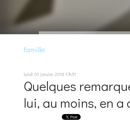
famille
lundi 01
janvier 2018
17h51
Quelques remarques
lui, au moins, en a