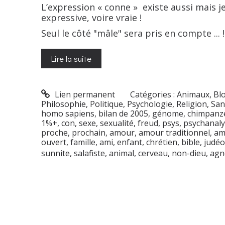
L’expression « conne » existe aussi mais je
expressive, voire vraie !
Seul le côté "mâle" sera pris en compte ... !
Lire la suite
Lien permanent
Catégories :
Animaux
,
Bl
Philosophie
,
Politique
,
Psychologie
,
Religion
,
San
homo sapiens
,
bilan de 2005
,
génome
,
chimpanz
1%+
,
con
,
sexe
,
sexualité
,
freud
,
psys
,
psychanaly
proche
,
prochain
,
amour
,
amour traditionnel
,
am
ouvert
,
famille
,
ami
,
enfant
,
chrétien
,
bible
,
judéo
sunnite
,
salafiste
,
animal
,
cerveau
,
non-dieu
,
agn