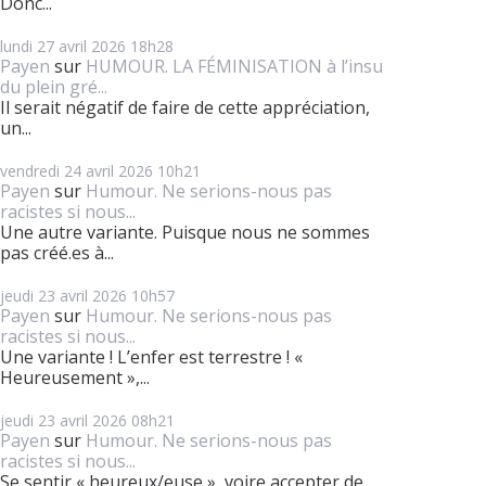
Donc...
lundi 27
avril 2026
18h28
Payen
sur
HUMOUR. LA FÉMINISATION à l’insu
du plein gré...
Il serait négatif de faire de cette appréciation,
un...
vendredi 24
avril 2026
10h21
Payen
sur
Humour. Ne serions-nous pas
racistes si nous...
Une autre variante. Puisque nous ne sommes
pas créé.es à...
jeudi 23
avril 2026
10h57
Payen
sur
Humour. Ne serions-nous pas
racistes si nous...
Une variante ! L’enfer est terrestre ! «
Heureusement »,...
jeudi 23
avril 2026
08h21
Payen
sur
Humour. Ne serions-nous pas
racistes si nous...
Se sentir « heureux/euse », voire accepter de