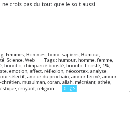
 ne crois pas du tout qu’elle soit aussi
og
,
Femmes
,
Hommes, homo sapiens
,
Humour
,
té
,
Science
,
Web
Tags :
humour
,
homme
,
femme
,
é
,
bonobo
,
chimpanzé boosté
,
bonobo boosté
,
1%
,
ste
,
emotion
,
affect
,
réflexion
,
néocortex
,
analyse
,
our sélectif
,
amour du prochain
,
amour fermé
,
amour
-chrétien
,
musulman
,
coran
,
allah
,
mécréant
,
athée
,
ostique
,
croyant
,
religion
0