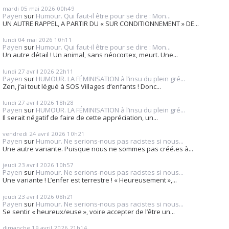
mardi 05
mai 2026
00h49
Payen
sur
Humour. Qui faut-il être pour se dire : Mon...
UN AUTRE RAPPEL, A PARTIR DU « SUR CONDITIONNEMENT » DE...
lundi 04
mai 2026
10h11
Payen
sur
Humour. Qui faut-il être pour se dire : Mon...
Un autre détail ! Un animal, sans néocortex, meurt. Une...
lundi 27
avril 2026
22h11
Payen
sur
HUMOUR. LA FÉMINISATION à l’insu du plein gré...
Zen, j’ai tout légué à SOS Villages d’enfants ! Donc...
lundi 27
avril 2026
18h28
Payen
sur
HUMOUR. LA FÉMINISATION à l’insu du plein gré...
Il serait négatif de faire de cette appréciation, un...
vendredi 24
avril 2026
10h21
Payen
sur
Humour. Ne serions-nous pas racistes si nous...
Une autre variante. Puisque nous ne sommes pas créé.es à...
jeudi 23
avril 2026
10h57
Payen
sur
Humour. Ne serions-nous pas racistes si nous...
Une variante ! L’enfer est terrestre ! « Heureusement »,...
jeudi 23
avril 2026
08h21
Payen
sur
Humour. Ne serions-nous pas racistes si nous...
Se sentir « heureux/euse », voire accepter de l’être un...
dimanche 19
avril 2026
21h14