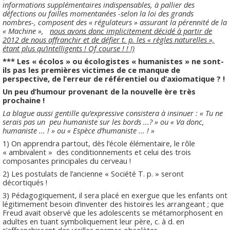
informations supplémentaires indispensables, à pallier des
défections ou failles momentanées -selon la loi des grands
nombres-, composent des « régulateurs » assurant la pérennité de la
« Machine »,
nous avons donc implicitement décidé à partir de
2012 de nous affranchir et de défier t. p. les « règles naturelles »,
étant plus qu’intelligents ! Of course ! ! !)
*** Les « écolos » ou écologistes « humanistes » ne sont-
ils pas les premières victimes de ce manque de
perspective, de l’erreur de référentiel ou d’axiomatique ? !
Un peu
d’humour provenant de la nouvelle ère très
prochaine !
La blague aussi gentille qu’expressive consistera à insinuer : « Tu ne
serais pas un
peu humaniste sur les bords ...? » ou « Va donc,
humaniste ... ! » ou « Espèce d’humaniste ... ! »
1) On apprendra partout, dès l’école élémentaire, le rôle
« ambivalent »
des conditionnements et celui des trois
composantes principales du cerveau !
2) Les postulats de l’ancienne « Société T. p. » seront
décortiqués !
3) Pédagogiquement, il sera placé en exergue que les enfants ont
légitimement besoin d’inventer des histoires les arrangeant ; que
Freud avait observé que les adolescents se métamorphosent en
adultes en tuant symboliquement leur père, c. à d. en