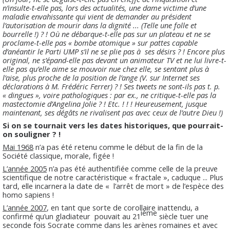
n’insulte-t-elle pas, lors des actualités, une dame victime d’une
maladie envahissante qui vient de demander au président
l’autorisation de mourir dans la dignité ... (Telle une folle et
bourrelle !) ? ! Où ne débarque-t-elle pas sur un plateau et ne se
proclame-t-elle pas « bombe atomique » sur pattes capable
d’anéantir le Parti UMP s’il ne se plie pas à
ses désirs ? ! Encore plus
original, ne s’épand-elle pas devant un animateur TV et ne lui livre-t-
elle pas qu’elle aime se mouvoir nue chez elle, se sentant plus à
l’aise, plus proche de la position de l’ange (V. sur Internet ses
déclarations à M.
Frédéric Ferrer) ? ! Ses tweets ne sont-ils pas t. p.
« dingues », voire pathologiques : par ex., ne critique-t-elle pas la
mastectomie d’Angelina Jolie ? ! Etc. ! ! ! Heureusement, jusque
maintenant, ses dégâts ne rivalisent pas avec ceux de l’autre Dieu !)
Si on se tournait vers les dates historiques, que pourrait-
on souligner ? !
Mai 1968
n’a pas été retenu comme le début de la fin de la
Société classique, morale, figée !
L’année 2005
n’a pas été authentifiée comme celle de la preuve
scientifique de notre caractéristique « fractale », caduque ... Plus
tard, elle incarnera la date de « l’arrêt de mort » de l’espèce des
homo sapiens !
L’année 2007
, en tant que sorte de corollaire inattendu, a
ième
confirmé qu’un gladiateur
pouvait au 21
siècle tuer une
seconde fois Socrate comme dans les arènes romaines et avec