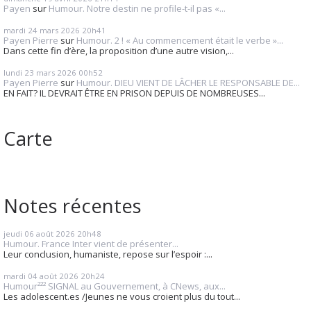
Payen
sur
Humour. Notre destin ne profile-t-il pas «...
mardi 24
mars 2026
20h41
Payen Pierre
sur
Humour. 2 ! « Au commencement était le verbe »...
Dans cette fin d’ère, la proposition d’une autre vision,...
lundi 23
mars 2026
00h52
Payen Pierre
sur
Humour. DIEU VIENT DE LÂCHER LE RESPONSABLE DE...
EN FAIT? IL DEVRAIT ÊTRE EN PRISON DEPUIS DE NOMBREUSES...
Carte
Notes récentes
jeudi 06
août 2026
20h48
Humour. France Inter vient de présenter...
Leur conclusion, humaniste, repose sur l’espoir :...
mardi 04
août 2026
20h24
Humour²²² SIGNAL au Gouvernement, à CNews, aux...
Les adolescent.es /Jeunes ne vous croient plus du tout...