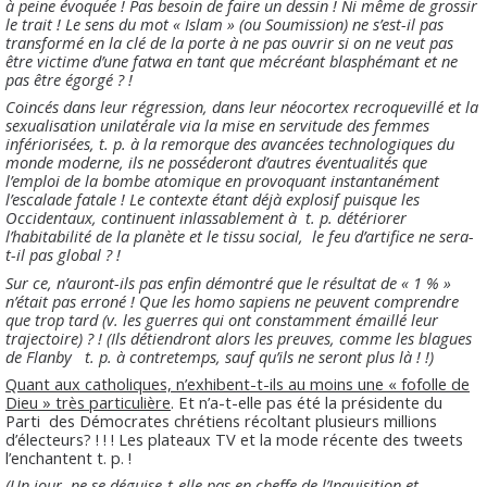
à peine évoquée ! Pas besoin de faire un dessin ! Ni même de grossir
le trait ! Le sens du mot « Islam » (ou Soumission) ne s’est-il pas
transformé en la clé de la porte à ne pas ouvrir si on ne veut pas
être victime d’une fatwa en tant que mécréant blasphémant et ne
pas être égorgé ? !
Coincés dans leur régression, dans leur néocortex recroquevillé et la
sexualisation unilatérale via la mise en servitude des femmes
infériorisées, t. p. à la remorque des avancées technologiques du
monde moderne, ils ne posséderont d’autres éventualités que
l’emploi de la bombe atomique en provoquant instantanément
l’escalade fatale ! Le contexte étant déjà explosif puisque les
Occidentaux, continuent inlassablement à
t. p. détériorer
l’habitabilité de la planète et le tissu social,
le feu d’artifice ne sera-
t-il pas global ? !
Sur ce, n’auront-ils pas enfin démontré que le résultat de « 1 % »
n’était pas erroné ! Que les homo sapiens ne peuvent comprendre
que trop tard (v. les guerres qui ont constamment émaillé leur
trajectoire) ? ! (Ils détiendront alors les preuves, comme les blagues
de Flanby
t. p. à contretemps, sauf qu’ils ne seront plus là ! !)
Quant aux catholiques, n’exhibent-t-ils au moins une « fofolle de
Dieu » très particulière
. Et n’a-t-elle pas été la présidente du
Parti
des Démocrates chrétiens récoltant plusieurs millions
d’électeurs? ! ! ! Les plateaux TV et la mode récente des tweets
l’enchantent t. p. !
(Un jour, ne se déguise-t-elle pas en cheffe de l’Inquisition et