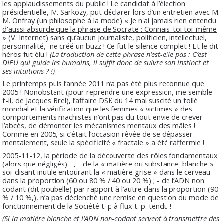
les applaudissements du public ! Le candidat à l’élection
présidentielle, M. Sarkozy, put déclarer lors d’un entretien avec M.
M. Onfray (un philosophe à la mode)
« Je n'ai jamais rien entendu
d'aussi absurde que la phrase de Socrate : Connais-toi toi-mê
me
»
(V. Internet) sans qu’aucun journaliste, politicien, intellectuel,
personnalité,
ne créé un buzz ! Ce fut le silence complet ! Et le dit
héros fut élu !
(La traduction de cette phrase n’est-elle pas : C’est
DIEU qui guide
le
s humains, il suffit donc de suivre son instinct et
ses intuitions ? !)
Le printemps puis l’année 2011
n’a pas été plus reconnue que
2005 ! Nonobstant (pour reprendre une expression, me semble-
t-il, de Jacques Brel), l’affaire DSK du 14 mai suscité un tollé
mondial et la vérification que les femmes « victimes » des
comportements machistes n’ont pas du tout envie de crever
l’abcès, de démonter les mécanismes mentaux des mâles !
Comme en 2005, si c’était l’occasion rêvée de se dépasser
mentalement, seule la spécificité « fractale » a été raffermie !
2005-11-12
, la période de la découverte des rôles fondamentaux
(alors que négligés) ..., - de la « matière ou substance blanche »
soi-disant inutile entourant la « matière grise » dans le cerveau
dans la proportion (60 ou 80 % / 40 ou 20 %) ; - de l’ADN non
codant (dit poubelle) par rapport à l’autre dans la proportion (90
% / 10 %,), n’a pas déclenché une remise en question du mode de
fonctionnement de la Société t. p à flux t. p. tendu !
(
Si
la matière blanche et l’ADN non-codant servent à transmettre des