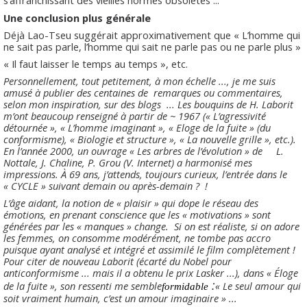
s’affranchissant des vieilles normes obsolètes ...
Une conclusion plus générale
Déjà Lao-Tseu suggérait approximativement que « L’homme qui
ne sait pas parle, l’homme qui sait ne parle pas ou ne parle plus »
« Il faut laisser le temps au temps », etc.
Personnellement, tout petitement, à mon échelle ..., je me suis
amusé à publier des centaines de remarques ou commentaires,
selon mon inspiration, sur des blogs
... Les bouquins de H. Laborit
m’ont beaucoup renseigné à partir de ~ 1967 (« L’agressivité
détournée », « L’homme imaginant », « Eloge de la fuite » (du
conformisme), « Biologie et structure », « La nouvelle grille », etc.).
En l’année 2000, un ouvrage « Les arbres de l’évolution » de
L.
Nottale, J. Chaline, P. Grou (V. Internet) a harmonisé mes
impressions. À 69 ans, j’attends, toujours curieux, l’entrée dans le
« CYCLE » suivant demain ou après-demain ? !
L’âge aidant, la notion de « plaisir » qui dope le réseau des
émotions, en prenant conscience que les « motivations » sont
générées par les « manques » change.
Si on est réaliste, si on adore
les femmes, on consomme modérément, ne tombe pas accro
puisque ayant analysé et intégré et assimilé le film complètement !
Pour citer de nouveau Laborit (écarté du Nobel pour
anticonformisme ... mais il a obtenu le prix Lasker ...), dans « Éloge
:
de la fuite », son ressenti me semble
« Le seul amour qui
formidable
soit vraiment humain, c’est un amour imaginaire » ...