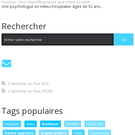
Humour. Une nouvelle preuve que notre société...
Une psychologue en milieu hospitalier âgée de 52 ans...
Rechercher
S'abonner au flux RSS
S'abonner au flux ATOM
Tags populaires
macron
dieu
humour
homme
hollande
homo sapiens
payen pierre
mort
néocortex