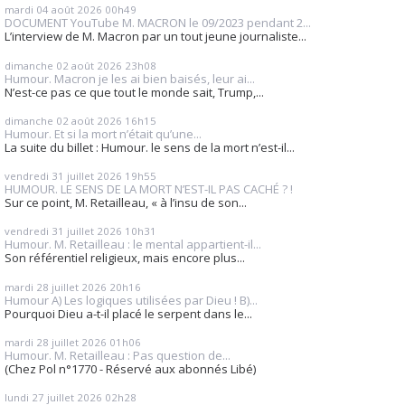
mardi 04
août 2026
00h49
DOCUMENT YouTube M. MACRON le 09/2023 pendant 2...
L’interview de M. Macron par un tout jeune journaliste...
dimanche 02
août 2026
23h08
Humour. Macron je les ai bien baisés, leur ai...
N’est-ce pas ce que tout le monde sait, Trump,...
dimanche 02
août 2026
16h15
Humour. Et si la mort n’était qu’une...
La suite du billet : Humour. le sens de la mort n’est-il...
vendredi 31
juillet 2026
19h55
HUMOUR. LE SENS DE LA MORT N’EST-IL PAS CACHÉ ? !
Sur ce point, M. Retailleau, « à l’insu de son...
vendredi 31
juillet 2026
10h31
Humour. M. Retailleau : le mental appartient-il...
Son référentiel religieux, mais encore plus...
mardi 28
juillet 2026
20h16
Humour A) Les logiques utilisées par Dieu ! B)...
Pourquoi Dieu a-t-il placé le serpent dans le...
mardi 28
juillet 2026
01h06
Humour. M. Retailleau : Pas question de...
(Chez Pol n°1770 - Réservé aux abonnés Libé)
lundi 27
juillet 2026
02h28