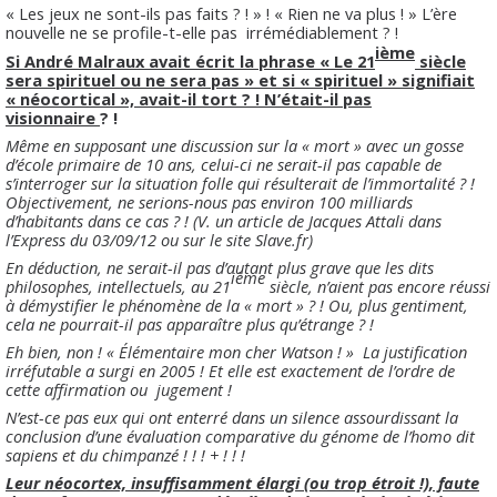
« Les jeux ne sont-ils pas faits ? ! » ! « Rien ne va plus ! » L’ère
nouvelle ne se profile-t-elle pas
irrémédiablement ? !
ième
Si André Malraux avait écrit la phrase « Le 21
siècle
sera spirituel ou ne sera pas » et si « spirituel » signifiait
« néocortical », avait-il tort ? ! N’était-il pas
visionnaire
? !
Même en supposant une discussion sur la « mort » avec un gosse
d’école primaire de 10 ans, celui-ci ne serait-il pas capable de
s’interroger sur la situation folle qui résulterait de l’immortalité ? !
Objectivement, ne serions-nous pas environ 100 milliards
d’habitants dans ce cas ? ! (V. un article de Jacques Attali dans
l’Express du 03/09/12 ou sur le site Slave.fr)
En déduction, ne serait-il pas d’autant plus grave que les dits
ième
philosophes, intellectuels, au 21
siècle, n’aient pas encore réussi
à démystifier le phénomène de la « mort » ? ! Ou, plus gentiment,
cela ne pourrait-il pas apparaître plus qu’étrange ? !
Eh bien, non ! « Élémentaire mon cher Watson ! » La justification
irréfutable a surgi en 2005 ! Et elle est exactement de l’ordre de
cette affirmation ou
jugement !
N’est-ce pas eux qui ont enterré dans un silence assourdissant la
conclusion d’une évaluation comparative du génome de l’homo dit
sapiens et du chimpanzé ! ! ! + ! ! !
Leur néocortex, insuffisamment élargi (ou trop étroit !), faute