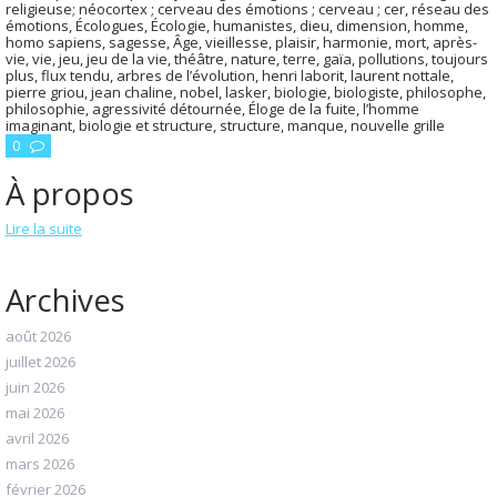
religieuse; néocortex ; cerveau des émotions ; cerveau ; cer
,
réseau des
émotions
,
Écologues
,
Écologie
,
humanistes
,
dieu
,
dimension
,
homme
,
homo sapiens
,
sagesse
,
Âge
,
vieillesse
,
plaisir
,
harmonie
,
mort
,
après-
vie
,
vie
,
jeu
,
jeu de la vie
,
théâtre
,
nature
,
terre
,
gaïa
,
pollutions
,
toujours
plus
,
flux tendu
,
arbres de l’évolution
,
henri laborit
,
laurent nottale
,
pierre griou
,
jean chaline
,
nobel
,
lasker
,
biologie
,
biologiste
,
philosophe
,
philosophie
,
agressivité détournée
,
Éloge de la fuite
,
l’homme
imaginant
,
biologie et structure
,
structure
,
manque
,
nouvelle grille
0
À propos
Lire la suite
Archives
août 2026
juillet 2026
juin 2026
mai 2026
avril 2026
mars 2026
février 2026