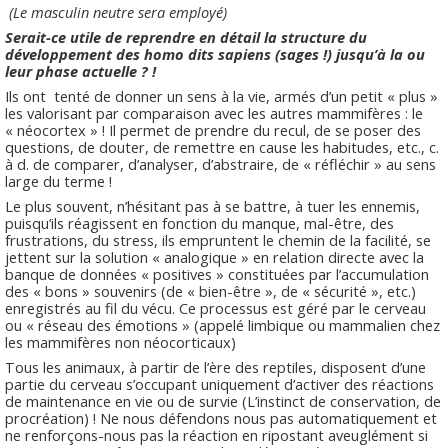
(Le masculin neutre sera employé)
Serait-ce utile de reprendre en détail la structure du
développement des homo dits sapiens (sages !) jusqu’à la ou
leur phase actuelle ? !
Ils ont
tenté de donner un sens à la vie, armés d’un petit « plus »
les valorisant par comparaison avec les autres mammifères : le
« néocortex » ! Il permet de prendre du recul, de se poser des
questions, de douter, de remettre en cause les habitudes, etc., c.
à d. de comparer, d’analyser, d’abstraire, de « réfléchir » au sens
large du terme !
Le plus souvent, n’hésitant pas à se battre, à tuer les ennemis,
puisqu’ils réagissent en fonction du manque, mal-être, des
frustrations, du stress, ils empruntent le chemin de la facilité, se
jettent sur la solution « analogique » en relation directe avec la
banque de données « positives » constituées par l’accumulation
des « bons » souvenirs (de « bien-être », de « sécurité », etc.)
enregistrés au fil du vécu. Ce processus est géré par le cerveau
ou « réseau des émotions » (appelé limbique ou mammalien chez
les mammifères non néocorticaux)
Tous les animaux, à partir de l’ère des reptiles, disposent d’une
partie du cerveau s’occupant uniquement d’activer des réactions
de maintenance en vie ou de survie (L’instinct de conservation, de
procréation) ! Ne nous défendons nous pas automatiquement et
ne renforçons-nous pas la réaction en ripostant aveuglément si