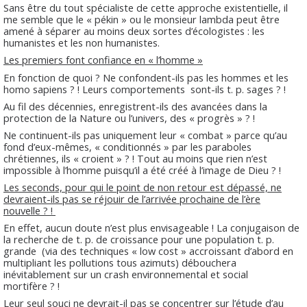
Sans être du tout spécialiste de cette approche existentielle, il
me semble que le « pékin » ou le monsieur lambda peut être
amené à séparer au moins deux sortes d’écologistes : les
humanistes et les non humanistes.
Les premiers font confiance en « l’homme »
En fonction de quoi ? Ne confondent-ils pas les hommes et les
homo sapiens ? ! Leurs comportements
sont-ils t. p. sages ? !
Au fil des décennies, enregistrent-ils des avancées dans la
protection de la Nature ou l’univers, des « progrès » ? !
Ne continuent-ils pas uniquement leur « combat » parce qu’au
fond d’eux-mêmes, « conditionnés » par les paraboles
chrétiennes, ils « croient » ? ! Tout au moins que rien n’est
impossible à l’homme puisqu’il a été créé à l’image de Dieu ? !
Les seconds, pour qui le point de non retour est dépassé, ne
devraient-ils pas se réjouir de l’arrivée prochaine de l’ère
nouvelle ? !
En effet, aucun doute n’est plus envisageable ! La conjugaison de
la recherche de t. p. de croissance pour une population t. p.
grande
(via des techniques « low cost » accroissant d’abord en
multipliant les pollutions tous azimuts) débouchera
inévitablement sur un crash environnemental et social
mortifère ? !
Leur seul souci ne devrait-il pas se concentrer sur l’étude d’au