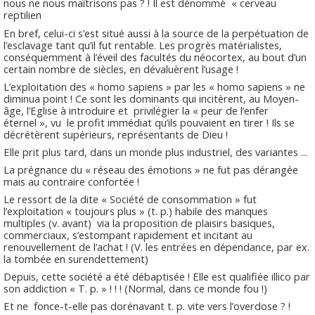
nous ne nous maîtrisons pas ? ! Il est dénommé
« cerveau
reptilien
En bref, celui-ci s’est situé aussi à la source de la perpétuation de
l’esclavage tant qu’il fut rentable. Les progrès matérialistes,
conséquemment à l’éveil des facultés du néocortex, au bout d’un
certain nombre de siècles, en dévaluèrent l’usage !
L’exploitation des « homo sapiens » par les « homo sapiens » ne
diminua point ! Ce sont les dominants qui incitèrent, au Moyen-
âge, l’Eglise à introduire et
privilégier la « peur de l’enfer
éternel », vu
le profit immédiat qu’ils pouvaient en tirer ! Ils se
décrétèrent supérieurs, représentants de Dieu !
Elle prit plus tard, dans un monde plus industriel, des variantes ...
La prégnance du « réseau des émotions » ne fut pas dérangée
mais au contraire confortée !
Le ressort de la dite « Société de consommation » fut
l’exploitation « toujours plus » (t. p.) habile des manques
multiples (v. avant)
via la proposition de plaisirs basiques,
commerciaux, s’estompant rapidement et incitant au
renouvellement de l’achat ! (V. les entrées en dépendance, par ex.
la tombée en surendettement)
Depuis, cette société a été débaptisée ! Elle est qualifiée illico par
son addiction « T. p. » ! ! ! (Normal, dans ce monde fou !)
Et ne
fonce-t-elle pas dorénavant t. p. vite vers l’overdose ? !