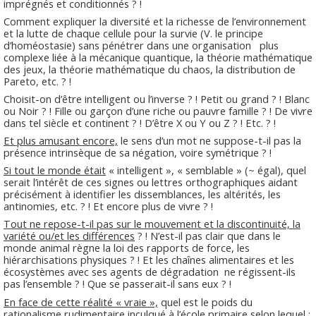
imprégnés et conditionnés ? !
Comment expliquer la diversité et la richesse de l’environnement
et la lutte de chaque cellule pour la survie (V. le principe
d’homéostasie) sans pénétrer dans une organisation
plus
complexe liée à la mécanique quantique, la théorie mathématique
des jeux, la théorie mathématique du chaos, la distribution de
Pareto, etc. ? !
Choisit-on d’être intelligent ou l’inverse ? ! Petit ou grand ? ! Blanc
ou Noir ? ! Fille ou garçon d’une riche ou pauvre famille ? ! De vivre
dans tel siècle et continent ? ! D’être X ou Y ou Z ? ! Etc. ? !
Et plus amusant encore,
le sens d’un mot ne suppose-t-il pas la
présence intrinsèque de sa négation, voire symétrique ? !
Si tout le monde était
« intelligent », « semblable » (~ égal), quel
serait l’intérêt de ces signes ou lettres orthographiques aidant
précisément à identifier les dissemblances, les altérités, les
antinomies, etc. ? ! Et encore plus de vivre ? !
Tout ne repose-t-il pas sur le mouvement et la discontinuité, la
variété ou/et les différences
? ! N’est-il pas clair que dans le
monde animal règne la loi des rapports de force, les
hiérarchisations physiques ? ! Et les chaînes alimentaires et les
écosystèmes avec ses agents de dégradation ne régissent-ils
pas l’ensemble ? ! Que se passerait-il sans eux ? !
En face de cette réalité « vraie »,
quel est le poids du
rationalisme rudimentaire inculqué à l’école primaire selon lequel :