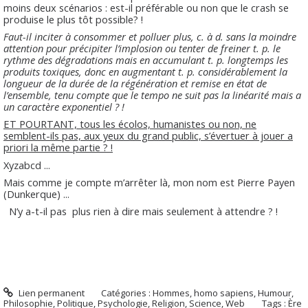
moins deux scénarios : est-il préférable ou non que le crash se
produise le plus tôt possible? !
Faut-il inciter à consommer et polluer plus, c. à d. sans la moindre
attention pour précipiter l’implosion ou tenter de freiner t. p. le
rythme des dégradations mais en accumulant t. p. longtemps les
produits toxiques, donc en augmentant t. p. considérablement la
longueur de la durée de la régénération et remise en état de
l’ensemble, tenu compte que le tempo ne suit pas la linéarité mais a
un caractère exponentiel ? !
ET POURTANT, tous les écolos, humanistes ou non, ne
semblent-ils pas, aux yeux du grand public, s’évertuer à jouer a
priori la même partie ? !
Xyzabcd ...
Mais comme je compte m’arrêter là, mon nom est Pierre Payen
(Dunkerque) ...
N’y a-t-il pas
plus rien à dire mais seulement à attendre ? !
Lien permanent
Catégories :
Hommes, homo sapiens
,
Humour
,
Philosophie
,
Politique
,
Psychologie
,
Religion
,
Science
,
Web
Tags :
Ère