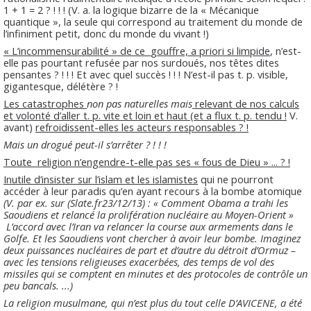
1 + 1 = 2 ? ! ! ! (V. a. la logique bizarre de la « Mécanique
quantique », la seule qui correspond au traitement du monde de
l’infiniment petit, donc du monde du vivant !)
« L’incommensurabilité » de ce
gouffre, a priori si limpide
, n’est-
elle pas pourtant refusée par nos surdoués, nos têtes dites
pensantes ? ! ! ! Et avec quel succès ! ! ! N’est-il pas t. p. visible,
gigantesque, délétère ? !
Les catastrophes
non pas naturelles mais
relevant de nos calculs
et volonté d’aller t. p. vite et loin et haut (et a flux t. p. tendu !
V.
avant)
refroidissent-elles les acteurs responsables ? !
Mais un drogué peut-il s’arrêter ? ! ! !
Toute
religion n’engendre-t-elle pas ses « fous de Dieu » ... ? !
Inutile d’insister sur l’islam et les islamistes
qui ne pourront
accéder à leur paradis qu’en ayant recours à la bombe atomique
(V. par ex. sur (Slate.fr23/12/13) : « Comment Obama a trahi les
Saoudiens et relancé la prolifération nucléaire au Moyen-Orient »
L’accord avec l’Iran va relancer la course aux armements dans le
Golfe. Et les Saoudiens vont chercher à avoir leur bombe. Imaginez
deux puissances nucléaires de part et d’autre du détroit d’Ormuz –
avec les tensions religieuses exacerbées, des temps de vol des
missiles qui se comptent en minutes et des protocoles de contrôle un
peu bancals. ...)
La religion musulmane, qui n’est plus du tout celle D’AVICENE, a été