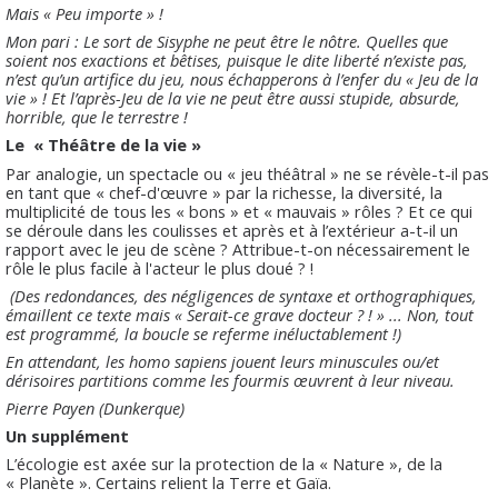
Mais « Peu importe » !
Mon pari : Le sort de Sisyphe ne peut être le nôtre. Quelles que
soient nos exactions et bêtises, puisque le dite liberté n’existe pas,
n’est qu’un artifice du jeu, nous échapperons à l’enfer du « Jeu de la
vie » ! Et l’après-Jeu de la vie ne peut être aussi stupide, absurde,
horrible, que le terrestre !
Le
« Théâtre de la vie »
Par analogie, un spectacle ou « jeu théâtral » ne se révèle-t-il pas
en tant que « chef-d'œuvre » par la richesse, la diversité, la
multiplicité de tous les « bons » et « mauvais » rôles ? Et ce qui
se déroule dans les coulisses et après et à l’extérieur a-t-il un
rapport avec le jeu de scène ? Attribue-t-on nécessairement le
rôle le plus facile à l'acteur le plus doué ? !
(Des redondances, des négligences de syntaxe et orthographiques,
émaillent ce texte mais « Serait-ce grave docteur ? ! » ... Non, tout
est programmé, la boucle se referme inéluctablement !)
En attendant, les homo sapiens jouent leurs minuscules ou/et
dérisoires partitions comme les fourmis œuvrent à leur niveau.
Pierre Payen (Dunkerque)
Un supplément
L’écologie est axée sur la protection de la « Nature », de la
« Planète ». Certains relient la Terre et Gaïa.