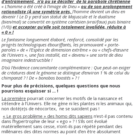
d’entraînement,
n’a pu se décoller
de la parabole chrétienne
« L’homme a été créé à l’image de Dieu »
ou de son prolongement
rationaliste (À une symétrie près,
l’homme devient un dieu en
devenir ! Le D y perd son statut de Majuscule et le dualisme
(bien/mal) se convertit en système cartésien (vrai/faux) puis binaire
(1/0))
et accepter qu’elle soit totalement invalidée, réduite à
« 0 » !
Le fantasme longuement élaboré, renforcé, consolidé par les
progrès technologiques ébouriffants, les promouvant « porte-
paroles » de « l’Espèce de dimension extrême » ou « chefs-d’œuvre
de l’Univers », une fois installé, est « devenu » une sorte de dieu
imaginaire indestructible !
D’où l’évidence concomitante complémentaire : Que peut-on exiger
de créatures dont le génome se distingue d’environ 1 % de celui du
chimpanzé ? ! De « bonobos boostés » ? !
Pour plus de précisions, quelques questions que nous
pourrions esquisser si ... !
La première
pourrait concerner les motifs de la naissance et
s’étendre à l’Univers. Elle ne gène ni les plantes ni les animaux qui,
non doté(e)s de néocortex, ne se suicident pas !
« Le gros problème » des homo dits sapiens
n’est-il pas contenu
dans l’hypertrophie de leur « ego » ? ! S’ils ont évolué
matériellement sans cesse, n’ont-ils pas répété pendant des
millénaires des dites normes au point d’en être absolument