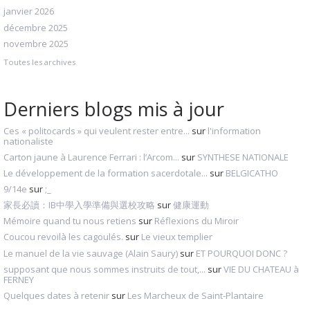
janvier 2026
décembre 2025
novembre 2025
Toutes les archives
Derniers blogs mis à jour
Ces « politocards » qui veulent rester entre...
sur
l'information
nationaliste
Carton jaune à Laurence Ferrari : l’Arcom...
sur
SYNTHESE NATIONALE
Le développement de la formation sacerdotale...
sur
BELGICATHO
9/14e
sur
;_
家長必讀：IB中學入學準備與選校攻略
sur
健康運動
Mémoire quand tu nous retiens
sur
Réflexions du Miroir
Coucou revoilà les cagoulés.
sur
Le vieux templier
Le manuel de la vie sauvage (Alain Saury)
sur
ET POURQUOI DONC ?
supposant que nous sommes instruits de tout,...
sur
VIE DU CHATEAU à
FERNEY
Quelques dates à retenir
sur
Les Marcheux de Saint-Plantaire