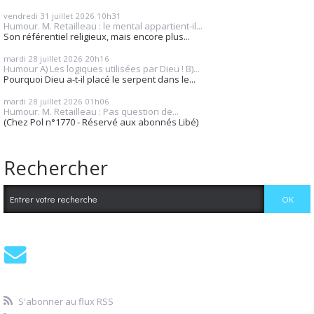
vendredi 31
juillet 2026
10h31
Humour. M. Retailleau : le mental appartient-il...
Son référentiel religieux, mais encore plus...
mardi 28
juillet 2026
20h16
Humour A) Les logiques utilisées par Dieu ! B)...
Pourquoi Dieu a-t-il placé le serpent dans le...
mardi 28
juillet 2026
01h06
Humour. M. Retailleau : Pas question de...
(Chez Pol n°1770 - Réservé aux abonnés Libé)
Rechercher
S'abonner au flux RSS