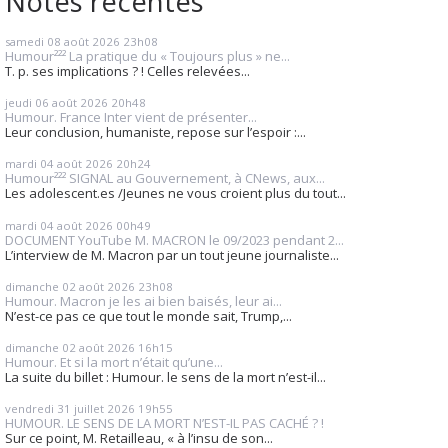
Notes récentes
samedi 08
août 2026
23h08
Humour²²² La pratique du « Toujours plus » ne...
T. p. ses implications ? ! Celles relevées...
jeudi 06
août 2026
20h48
Humour. France Inter vient de présenter...
Leur conclusion, humaniste, repose sur l’espoir :...
mardi 04
août 2026
20h24
Humour²²² SIGNAL au Gouvernement, à CNews, aux...
Les adolescent.es /Jeunes ne vous croient plus du tout...
mardi 04
août 2026
00h49
DOCUMENT YouTube M. MACRON le 09/2023 pendant 2...
L’interview de M. Macron par un tout jeune journaliste...
dimanche 02
août 2026
23h08
Humour. Macron je les ai bien baisés, leur ai...
N’est-ce pas ce que tout le monde sait, Trump,...
dimanche 02
août 2026
16h15
Humour. Et si la mort n’était qu’une...
La suite du billet : Humour. le sens de la mort n’est-il...
vendredi 31
juillet 2026
19h55
HUMOUR. LE SENS DE LA MORT N’EST-IL PAS CACHÉ ? !
Sur ce point, M. Retailleau, « à l’insu de son...