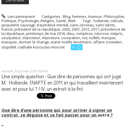
Lien permanent
Catégories :
Blog
,
Femmes
,
Humour
,
Philosophie
,
Politique
,
Psychologie
,
Religion
,
Santé
,
Web
Tags :
hollande
,
ridicule
,
jacqueline sauvage
,
traumatisé mental
,
sans-cerveau
,
sans-dents
,
france
,
président de la république
,
2002
,
2007
,
2012
,
2017
,
présidence de
la république
,
printemps de mai 2016
,
dieu
,
complexe
,
névrose
,
mépris
,
usurpateur
,
imposteur
,
imposture
,
usurpation
,
nul
,
nullité
,
masque
,
masquer
,
donner le change
,
marie noëlle lienemann
,
affaire snowden
,
stupidité
,
nathalie kosciusko-morizet
0
samedi 30
janvier 2016
20h46
Une simple question : Que dire de personnes qui ont jugé
M. Hollande INAPTE en 2011 et qui travaillent maintenant
avec et pour lui ? ! (V. un extrait à la fin)
Que dire d’une personne qui, pour arriver à signer un
contrat, se déguise et se fait passer pour un
autre
?