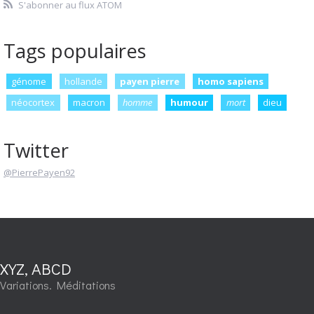
S'abonner au flux ATOM
Tags populaires
génome
hollande
payen pierre
homo sapiens
néocortex
macron
homme
humour
mort
dieu
Twitter
@PierrePayen92
XYZ, ABCD
Variations. Méditations