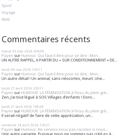
Sport
Voyage
Web
Commentaires récents
mardi 05
mai 2026
00h49
Payen
sur
Humour. Qui faut-il être pour se dire : Mon...
UN AUTRE RAPPEL, A PARTIR DU « SUR CONDITIONNEMENT » DE...
lundi 04
mai 2026
10h11
Payen
sur
Humour. Qui faut-il être pour se dire : Mon...
Un autre détail ! Un animal, sans néocortex, meurt. Une...
lundi 27
avril 2026
22h11
Payen
sur
HUMOUR. LA FÉMINISATION à l’insu du plein gré...
Zen, j’ai tout légué à SOS Villages d’enfants ! Donc...
lundi 27
avril 2026
18h28
Payen
sur
HUMOUR. LA FÉMINISATION à l’insu du plein gré...
Il serait négatif de faire de cette appréciation, un...
vendredi 24
avril 2026
10h21
Payen
sur
Humour. Ne serions-nous pas racistes si nous...
Une autre variante. Puisque nous ne sommes pas créé.es à...