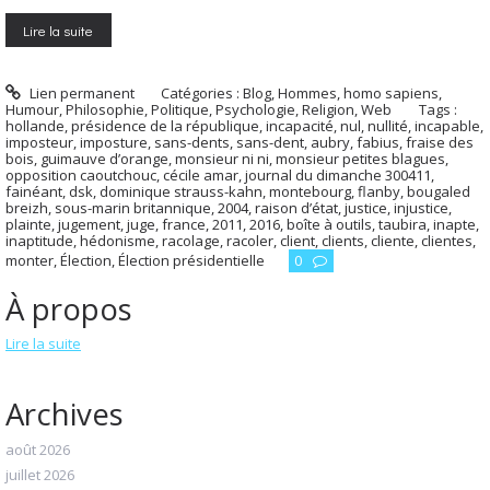
Lire la suite
Lien permanent
Catégories :
Blog
,
Hommes, homo sapiens
,
Humour
,
Philosophie
,
Politique
,
Psychologie
,
Religion
,
Web
Tags :
hollande
,
présidence de la république
,
incapacité
,
nul
,
nullité
,
incapable
,
imposteur
,
imposture
,
sans-dents
,
sans-dent
,
aubry
,
fabius
,
fraise des
bois
,
guimauve d’orange
,
monsieur ni ni
,
monsieur petites blagues
,
opposition caoutchouc
,
cécile amar
,
journal du dimanche 300411
,
fainéant
,
dsk
,
dominique strauss-kahn
,
montebourg
,
flanby
,
bougaled
breizh
,
sous-marin britannique
,
2004
,
raison d’état
,
justice
,
injustice
,
plainte
,
jugement
,
juge
,
france
,
2011
,
2016
,
boîte à outils
,
taubira
,
inapte
,
inaptitude
,
hédonisme
,
racolage
,
racoler
,
client
,
clients
,
cliente
,
clientes
,
monter
,
Élection
,
Élection présidentielle
0
À propos
Lire la suite
Archives
août 2026
juillet 2026