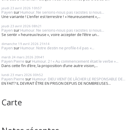
jeudi 23
avril 2026
10h57
Payen
sur
Humour. Ne serions-nous pas racistes si nous...
Une variante ! L’enfer est terrestre ! « Heureusement »,...
jeudi 23
avril 2026
08h21
Payen
sur
Humour. Ne serions-nous pas racistes si nous...
Se sentir « heureux/euse », voire accepter de l’être un...
dimanche 19
avril 2026
21h14
Payen
sur
Humour. Notre destin ne profile-t-il pas «...
mardi 24
mars 2026
20h41
Payen Pierre
sur
Humour. 2 ! « Au commencement était le verbe »...
Dans cette fin d’ère, la proposition d’une autre vision,...
lundi 23
mars 2026
00h52
Payen Pierre
sur
Humour. DIEU VIENT DE LÂCHER LE RESPONSABLE DE...
EN FAIT? IL DEVRAIT ÊTRE EN PRISON DEPUIS DE NOMBREUSES...
Carte