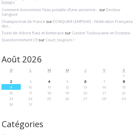
FERNEY
Comment économiser l’eau potable d’une ancienne...
sur
Docteur
Sangsue
Championnat de France
sur
ECHIQUIER LEMPDAIS - Fédération Française
des...
Toast de chèvre frais et betterave
sur
Cuisine Toulousaine et Occitane
Questionnement (7)
sur
Court, toujours !
Août 2026
D
L
M
M
J
V
S
1
2
3
4
5
6
7
8
9
10
11
12
13
14
15
16
17
18
19
20
21
22
23
24
25
26
27
28
29
30
31
Catégories