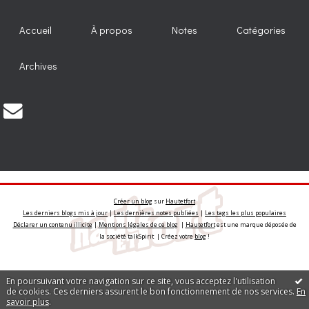
Accueil
À propos
Notes
Catégories
Archives
Créer un blog
sur
Hautetfort
Les derniers blogs mis à jour
|
Les dernières notes publiées
|
Les tags les plus populaires
Déclarer un contenu illicite
|
Mentions légales de ce blog
|
Hautetfort
est une marque déposée de
la société talkSpirit | Créez votre
blog
!
En poursuivant votre navigation sur ce site, vous acceptez l'utilisation
de cookies. Ces derniers assurent le bon fonctionnement de nos services.
En
savoir plus
.