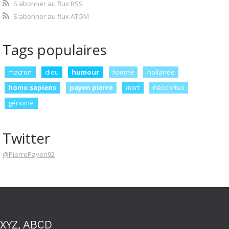
S'abonner au flux RSS
S'abonner au flux ATOM
Tags populaires
macron
dieu
humour
homme
hollande
homo sapiens
payen pierre
mort
néocortex
génome
Twitter
@PierrePayen92
XYZ, ABCD