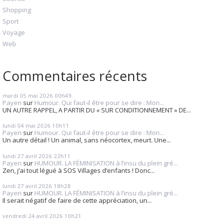
Shopping
Sport
Voyage
Web
Commentaires récents
mardi 05
mai 2026
00h49
Payen
sur
Humour. Qui faut-il être pour se dire : Mon...
UN AUTRE RAPPEL, A PARTIR DU « SUR CONDITIONNEMENT » DE...
lundi 04
mai 2026
10h11
Payen
sur
Humour. Qui faut-il être pour se dire : Mon...
Un autre détail ! Un animal, sans néocortex, meurt. Une...
lundi 27
avril 2026
22h11
Payen
sur
HUMOUR. LA FÉMINISATION à l’insu du plein gré...
Zen, j’ai tout légué à SOS Villages d’enfants ! Donc...
lundi 27
avril 2026
18h28
Payen
sur
HUMOUR. LA FÉMINISATION à l’insu du plein gré...
Il serait négatif de faire de cette appréciation, un...
vendredi 24
avril 2026
10h21