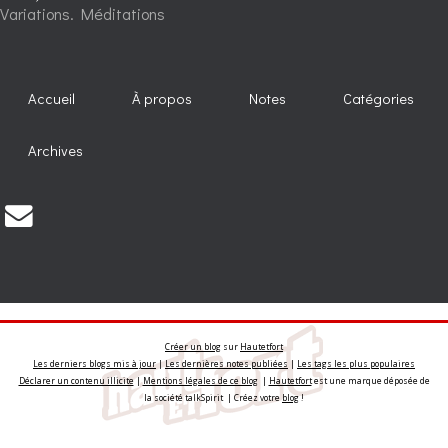
Variations. Méditations
Accueil
À propos
Notes
Catégories
Archives
Créer un blog
sur
Hautetfort
Les derniers blogs mis à jour
|
Les dernières notes publiées
|
Les tags les plus populaires
Déclarer un contenu illicite
|
Mentions légales de ce blog
|
Hautetfort
est une marque déposée de
la société talkSpirit | Créez votre
blog
!