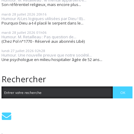
Humour. M. Retailleau : le mental appartient-il...
Son référentiel religieux, mais encore plus...
mardi 28
juillet 2026
20h16
Humour A) Les logiques utilisées par Dieu ! B)...
Pourquoi Dieu a-t-il placé le serpent dans le...
mardi 28
juillet 2026
01h06
Humour. M. Retailleau : Pas question de...
(Chez Pol n°1770 - Réservé aux abonnés Libé)
lundi 27
juillet 2026
02h28
Humour. Une nouvelle preuve que notre société...
Une psychologue en milieu hospitalier âgée de 52 ans...
Rechercher