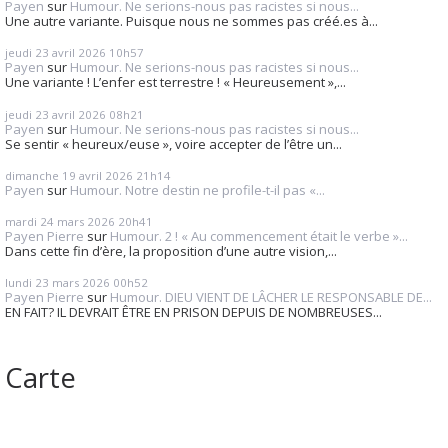
Payen
sur
Humour. Ne serions-nous pas racistes si nous...
Une autre variante. Puisque nous ne sommes pas créé.es à...
jeudi 23
avril 2026
10h57
Payen
sur
Humour. Ne serions-nous pas racistes si nous...
Une variante ! L’enfer est terrestre ! « Heureusement »,...
jeudi 23
avril 2026
08h21
Payen
sur
Humour. Ne serions-nous pas racistes si nous...
Se sentir « heureux/euse », voire accepter de l’être un...
dimanche 19
avril 2026
21h14
Payen
sur
Humour. Notre destin ne profile-t-il pas «...
mardi 24
mars 2026
20h41
Payen Pierre
sur
Humour. 2 ! « Au commencement était le verbe »...
Dans cette fin d’ère, la proposition d’une autre vision,...
lundi 23
mars 2026
00h52
Payen Pierre
sur
Humour. DIEU VIENT DE LÂCHER LE RESPONSABLE DE...
EN FAIT? IL DEVRAIT ÊTRE EN PRISON DEPUIS DE NOMBREUSES...
Carte