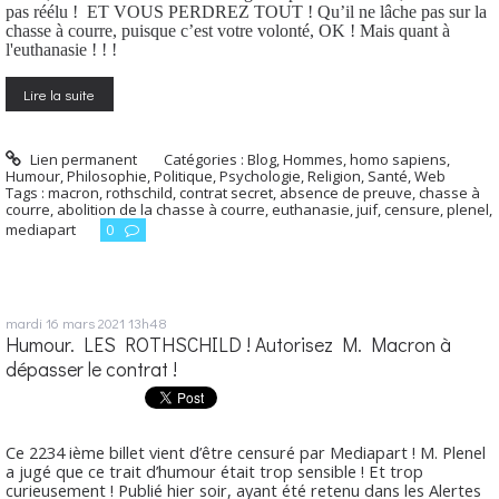
pas réélu ! ET VOUS PERDREZ TOUT ! Qu’il ne lâche pas sur la
chasse à courre, puisque c’est votre volonté, OK ! Mais quant à
l'euthanasie ! ! !
Lire la suite
Lien permanent
Catégories :
Blog
,
Hommes, homo sapiens
,
Humour
,
Philosophie
,
Politique
,
Psychologie
,
Religion
,
Santé
,
Web
Tags :
macron
,
rothschild
,
contrat secret
,
absence de preuve
,
chasse à
courre
,
abolition de la chasse à courre
,
euthanasie
,
juif
,
censure
,
plenel
,
mediapart
0
mardi 16
mars 2021
13h48
Humour. LES ROTHSCHILD ! Autorisez M. Macron à
dépasser le contrat !
Ce 2234 ième billet vient d’être censuré par Mediapart ! M. Plenel
a jugé que ce trait d’humour était trop sensible ! Et trop
curieusement ! Publié hier soir, ayant été retenu dans les Alertes