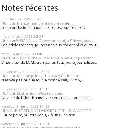
Notes récentes
jeudi 06
août 2026
20h48
Humour. France Inter vient de présenter...
Leur conclusion, humaniste, repose sur l’espoir :...
mardi 04
août 2026
20h24
Humour²²² SIGNAL au Gouvernement, à CNews, aux...
Les adolescent.es /Jeunes ne vous croient plus du tout...
mardi 04
août 2026
00h49
DOCUMENT YouTube M. MACRON le 09/2023 pendant 2...
L’interview de M. Macron par un tout jeune journaliste...
dimanche 02
août 2026
23h08
Humour. Macron je les ai bien baisés, leur ai...
N’est-ce pas ce que tout le monde sait, Trump,...
dimanche 02
août 2026
16h15
Humour. Et si la mort n’était qu’une...
La suite du billet : Humour. le sens de la mort n’est-il...
vendredi 31
juillet 2026
19h55
HUMOUR. LE SENS DE LA MORT N’EST-IL PAS CACHÉ ? !
Sur ce point, M. Retailleau, « à l’insu de son...
vendredi 31
juillet 2026
10h31