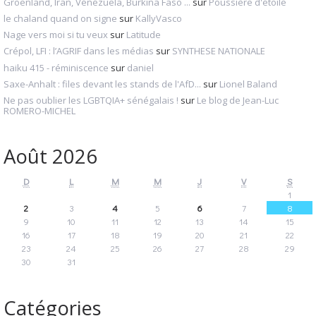
Groenland, Iran, Vénézuela, Burkina Faso ...
sur
Poussière d'étoile
le chaland quand on signe
sur
KallyVasco
Nage vers moi si tu veux
sur
Latitude
Crépol, LFI : l’AGRIF dans les médias
sur
SYNTHESE NATIONALE
haiku 415 - réminiscence
sur
daniel
Saxe-Anhalt : files devant les stands de l'AfD...
sur
Lionel Baland
Ne pas oublier les LGBTQIA+ sénégalais !
sur
Le blog de Jean-Luc
ROMERO-MICHEL
Août 2026
D
L
M
M
J
V
S
1
2
3
4
5
6
7
8
9
10
11
12
13
14
15
16
17
18
19
20
21
22
23
24
25
26
27
28
29
30
31
Catégories