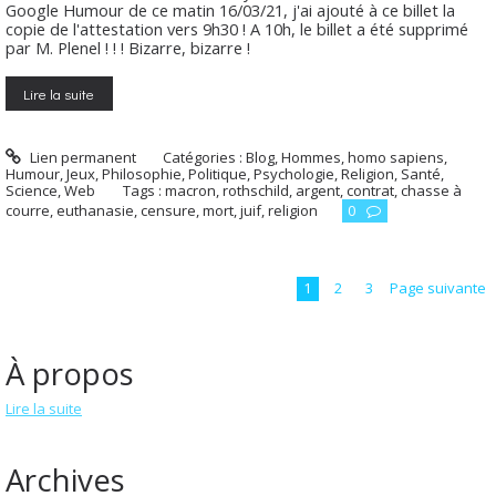
Google Humour de ce matin 16/03/21, j'ai ajouté à ce billet la
copie de l'attestation vers 9h30 ! A 10h, le billet a été supprimé
par M. Plenel ! ! ! Bizarre, bizarre !
Lire la suite
Lien permanent
Catégories :
Blog
,
Hommes, homo sapiens
,
Humour
,
Jeux
,
Philosophie
,
Politique
,
Psychologie
,
Religion
,
Santé
,
Science
,
Web
Tags :
macron
,
rothschild
,
argent
,
contrat
,
chasse à
courre
,
euthanasie
,
censure
,
mort
,
juif
,
religion
0
1
2
3
Page suivante
À propos
Lire la suite
Archives