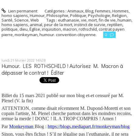
Lien permanent
Catégories :
Animaux
,
Blog
,
Femmes
,
Hommes,
homo sapiens
,
Humour
,
Philosophie
,
Politique
,
Psychologie
,
Religion
,
Santé
,
Science
,
Web
Tags :
euthanasie
,
vie
,
mort
,
fin de vie
,
humain
,
homo sapiens
,
animal
,
peur de la mort
,
instinct de survie
,
reptilien
,
politique
,
dieu
,
Église
,
inquisition
,
macron
,
rothschild
,
contrat payen
pierre
,
monkeyman
,
humour. convention citoyenne.
0
lundi 21
février 2022
14h28
Humour. LES ROTHSCHILD ! Autorisez M. Macron à
dépasser le contrat ! Éditer
Billet du 15 mars 2021 publié sur mon blog et-et censuré par M.
Plenel (V. la fin)
ATTENTION, comme disait récemment M. Dupond-Moretti et son
copain l'artiste, M. Plenel cherche partout dans les moindres recoins,
remue la merde ! DONC ! IL A TROP COMPRIS ! Amen !
Par
Monkeyman
Blog :
https://blogs.mediapart.fr/monkeyman/blog
Sinon, vous êtes fichus ! S’il ne légalise pas l’euthanasie, il ne sera