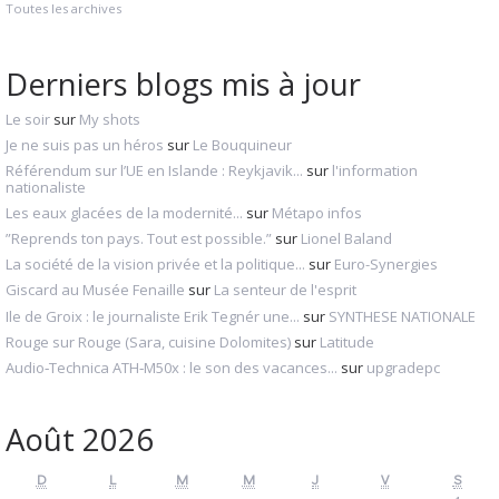
Toutes les archives
Derniers blogs mis à jour
Le soir
sur
My shots
Je ne suis pas un héros
sur
Le Bouquineur
Référendum sur l’UE en Islande : Reykjavik...
sur
l'information
nationaliste
Les eaux glacées de la modernité...
sur
Métapo infos
”Reprends ton pays. Tout est possible.”
sur
Lionel Baland
La société de la vision privée et la politique...
sur
Euro-Synergies
Giscard au Musée Fenaille
sur
La senteur de l'esprit
Ile de Groix : le journaliste Erik Tegnér une...
sur
SYNTHESE NATIONALE
Rouge sur Rouge (Sara, cuisine Dolomites)
sur
Latitude
Audio‑Technica ATH‑M50x : le son des vacances...
sur
upgradepc
Août 2026
D
L
M
M
J
V
S