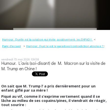
Humour. Quelle est la solution qui évite -positivement- les EHPAD !
Page d'accueil
Humour. Quel.le est le paradoxe/contradiction absolu.e ? !
vendredi 15
mai 2026
13h58
Humour. L’avis (soi-disant) de M. Macron sur la visite de
M. Trump en Chine !
On sait que M. Trump l’ a pris dernièrement pour un
enfant giflé par sa mère !
Piqué au vif, comme il s’exprime vertement quand il se
lâche au milieu de ses copains/pines, il viendrait de réagir,
tout sourire :