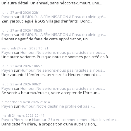
Un autre détail ! Un animal, sans néocortex, meurt. Une...
lundi 27
avril 2026
22h11
Payen
sur
HUMOUR. LA FÉMINISATION à l’insu du plein gré...
Zen, j’ai tout légué à SOS Villages d’enfants ! Donc...
lundi 27
avril 2026
18h28
Payen
sur
HUMOUR. LA FÉMINISATION à l’insu du plein gré...
Il serait négatif de faire de cette appréciation, un...
vendredi 24
avril 2026
10h21
Payen
sur
Humour. Ne serions-nous pas racistes si nous...
Une autre variante. Puisque nous ne sommes pas créé.es à...
jeudi 23
avril 2026
10h57
Payen
sur
Humour. Ne serions-nous pas racistes si nous...
Une variante ! L’enfer est terrestre ! « Heureusement »,...
jeudi 23
avril 2026
08h21
Payen
sur
Humour. Ne serions-nous pas racistes si nous...
Se sentir « heureux/euse », voire accepter de l’être un...
dimanche 19
avril 2026
21h14
Payen
sur
Humour. Notre destin ne profile-t-il pas «...
mardi 24
mars 2026
20h41
Payen Pierre
sur
Humour. 2 ! « Au commencement était le verbe »...
Dans cette fin d’ère, la proposition d’une autre vision,...