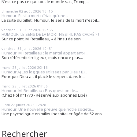
N’est-ce pas ce que tout le monde sait, Trump,...
dimanche 02
août 2026
16h15
Humour. Et si la mort n’était qu’une...
La suite du billet : Humour. le sens de la mort n’est-il...
vendredi 31
juillet 2026
19h55
HUMOUR. LE SENS DE LA MORT N’EST-IL PAS CACHÉ ? !
Sur ce point, M. Retailleau, « à l’insu de son...
vendredi 31
juillet 2026
10h31
Humour. M. Retailleau : le mental appartient-il...
Son référentiel religieux, mais encore plus...
mardi 28
juillet 2026
20h16
Humour A) Les logiques utilisées par Dieu ! B)...
Pourquoi Dieu a-t-il placé le serpent dans le...
mardi 28
juillet 2026
01h06
Humour. M. Retailleau : Pas question de...
(Chez Pol n°1770 - Réservé aux abonnés Libé)
lundi 27
juillet 2026
02h28
Humour. Une nouvelle preuve que notre société...
Une psychologue en milieu hospitalier âgée de 52 ans...
Rechercher