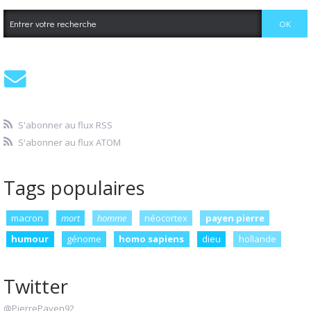
S'abonner au flux RSS
S'abonner au flux ATOM
Tags populaires
macron
mort
homme
néocortex
payen pierre
humour
génome
homo sapiens
dieu
hollande
Twitter
@PierrePayen92