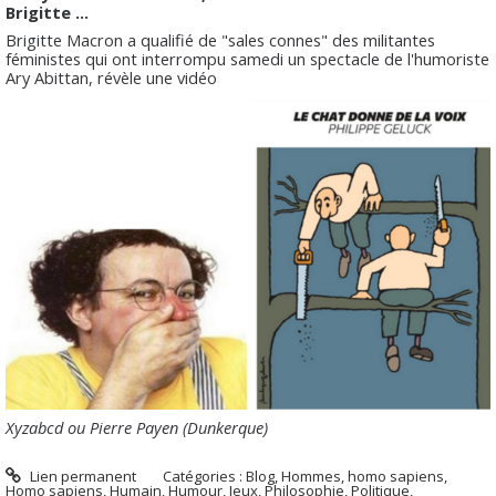
Brigitte ...
Brigitte Macron a qualifié de "sales connes" des militantes
féministes qui ont interrompu samedi un spectacle de l'humoriste
Ary Abittan, révèle une vidéo
Xyzabcd ou
Pierre Payen (Dunkerque)
Lien permanent
Catégories :
Blog
,
Hommes, homo sapiens
,
Homo sapiens
,
Humain
,
Humour
,
Jeux
,
Philosophie
,
Politique
,