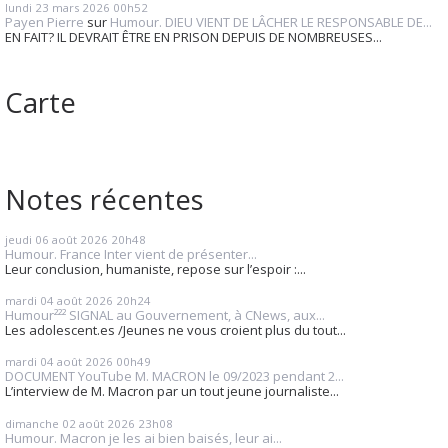
lundi 23
mars 2026
00h52
Payen Pierre
sur
Humour. DIEU VIENT DE LÂCHER LE RESPONSABLE DE...
EN FAIT? IL DEVRAIT ÊTRE EN PRISON DEPUIS DE NOMBREUSES...
Carte
Notes récentes
jeudi 06
août 2026
20h48
Humour. France Inter vient de présenter...
Leur conclusion, humaniste, repose sur l’espoir :...
mardi 04
août 2026
20h24
Humour²²² SIGNAL au Gouvernement, à CNews, aux...
Les adolescent.es /Jeunes ne vous croient plus du tout...
mardi 04
août 2026
00h49
DOCUMENT YouTube M. MACRON le 09/2023 pendant 2...
L’interview de M. Macron par un tout jeune journaliste...
dimanche 02
août 2026
23h08
Humour. Macron je les ai bien baisés, leur ai...