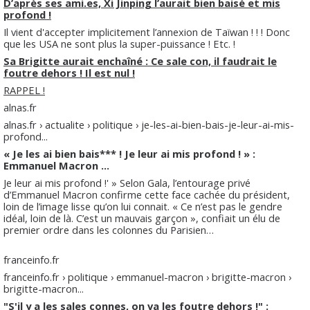
D’après ses ami.es, Xi Jinping l’aurait bien baisé et mis
profond !
Il vient d'accepter implicitement l’annexion de Taïwan ! ! ! Donc
que les USA ne sont plus la super-puissance ! Etc. !
Sa Brigitte aurait enchaîné : Ce sale con, il faudrait le
foutre dehors ! Il est nul !
RAPPEL !
alnas.fr
alnas.fr › actualite › politique › je-les-ai-bien-bais-je-leur-ai-mis-
profond...
« Je les ai bien bais*** ! Je leur ai mis profond ! » :
Emmanuel Macron ...
Je leur ai mis profond !' » Selon Gala, l’entourage privé
d’Emmanuel Macron confirme cette face cachée du président,
loin de l’image lisse qu’on lui connait. « Ce n’est pas le gendre
idéal, loin de là. C’est un mauvais garçon », confiait un élu de
premier ordre dans les colonnes du Parisien…
franceinfo.fr
franceinfo.fr › politique › emmanuel-macron › brigitte-macron ›
brigitte-macron...
"S'il y a les sales connes, on va les foutre dehors !" :