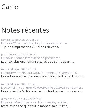
Carte
Notes récentes
samedi 08
août 2026
23h08
Humour²²² La pratique du « Toujours plus » ne...
T. p. ses implications ? ! Celles relevées...
jeudi 06
août 2026
20h48
Humour. France Inter vient de présenter...
Leur conclusion, humaniste, repose sur l’espoir :...
mardi 04
août 2026
20h24
Humour²²² SIGNAL au Gouvernement, à CNews, aux...
Les adolescent.es /Jeunes ne vous croient plus du tout...
mardi 04
août 2026
00h49
DOCUMENT YouTube M. MACRON le 09/2023 pendant 2...
L’interview de M. Macron par un tout jeune journaliste...
dimanche 02
août 2026
23h08
Humour. Macron je les ai bien baisés, leur ai...
N’est-ce pas ce que tout le monde sait, Trump,...