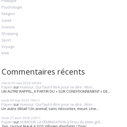
Politique
Psychologie
Religion
Santé
Science
Shopping
Sport
Voyage
Web
Commentaires récents
mardi 05
mai 2026
00h49
Payen
sur
Humour. Qui faut-il être pour se dire : Mon...
UN AUTRE RAPPEL, A PARTIR DU « SUR CONDITIONNEMENT » DE...
lundi 04
mai 2026
10h11
Payen
sur
Humour. Qui faut-il être pour se dire : Mon...
Un autre détail ! Un animal, sans néocortex, meurt. Une...
lundi 27
avril 2026
22h11
Payen
sur
HUMOUR. LA FÉMINISATION à l’insu du plein gré...
Zen, j’ai tout légué à SOS Villages d’enfants ! Donc...