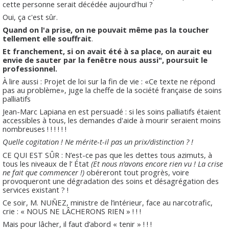
cette personne serait décédée aujourd'hui ?
Oui, ça c'est sûr.
Quand on l'a prise, on ne pouvait même pas la toucher
tellement elle souffrait
.
Et franchement, si on avait été à sa place, on aurait eu
envie de sauter par la fenêtre nous aussi", poursuit le
professionnel.
À lire aussi : Projet de loi sur la fin de vie : «Ce texte ne répond
pas au problème», juge la cheffe de la société française de soins
palliatifs
Jean-Marc Lapiana en est persuadé : si les soins palliatifs étaient
accessibles à tous, les demandes d'aide à mourir seraient moins
nombreuses ! ! ! ! ! !
Quelle cogitation !
Ne mérite-t-il pas un prix/distinction ? !
CE QUI EST SÛR : N’est-ce pas que les dettes tous azimuts, à
tous les niveaux de l’ État
(Et nous n’avons encore rien vu ! La crise
ne fait que commencer !)
obéreront tout progrès, voire
provoqueront une dégradation des soins et désagrégation des
services existant ? !
Ce soir, M. NUÑEZ, ministre de l’intérieur, face au narcotrafic,
crie : « NOUS NE LÂCHERONS RIEN » ! ! !
Mais pour lâcher, il faut d’abord « tenir » ! ! !