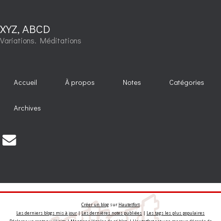
XYZ, ABCD
Variations. Méditations
Accueil
À propos
Notes
Catégories
Archives
Créer un blog
sur
Hautetfort
Les derniers blogs mis à jour
|
Les dernières notes publiées
|
Les tags les plus populaires