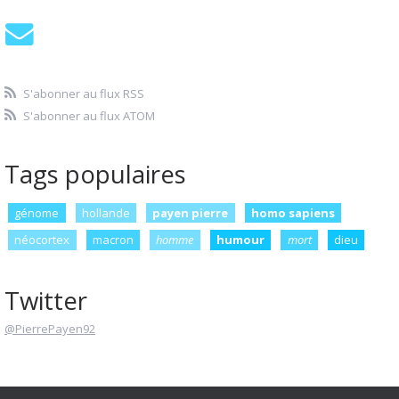
S'abonner au flux RSS
S'abonner au flux ATOM
Tags populaires
génome
hollande
payen pierre
homo sapiens
néocortex
macron
homme
humour
mort
dieu
Twitter
@PierrePayen92