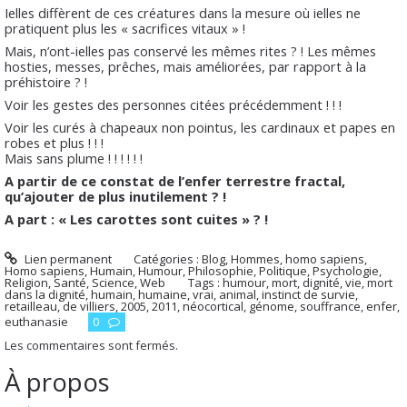
Ielles diffèrent de ces créatures dans la mesure où ielles ne
pratiquent plus les « sacrifices vitaux » !
Mais, n’ont-ielles pas conservé les mêmes rites ? ! Les mêmes
hosties, messes, prêches, mais améliorées, par rapport à la
préhistoire ? !
Voir les gestes des personnes citées précédemment ! ! !
Voir les curés à chapeaux non pointus, les cardinaux et papes en
robes et plus ! ! !
Mais sans plume ! ! ! ! ! !
A partir de ce constat de l’enfer terrestre fractal,
qu’ajouter de plus inutilement ? !
A part : « Les carottes sont cuites » ? !
Lien permanent
Catégories :
Blog
,
Hommes, homo sapiens
,
Homo sapiens
,
Humain
,
Humour
,
Philosophie
,
Politique
,
Psychologie
,
Religion
,
Santé
,
Science
,
Web
Tags :
humour
,
mort
,
dignité
,
vie
,
mort
dans la dignité
,
humain
,
humaine
,
vrai
,
animal
,
instinct de survie
,
retailleau
,
de villiers
,
2005
,
2011
,
néocortical
,
génome
,
souffrance
,
enfer
,
euthanasie
0
Les commentaires sont fermés.
À propos