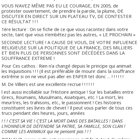
VOUS N’AVEZ MÊME PAS EU LE COURAGE, EN 2005, de
protester ouvertement, de prendre la parole, la plume, DE
DISCUTER EN DIRECT SUR UN PLATEAU TV, DE CONTESTER
CE RÉSULTAT ! ! !
1ère lecture : On se fiche de ce que vous racontez dans votre
secte, tant que vous n’embêtez pas les autres, « LE PROCHAIN »
SECONDE LECTURE ! A CAUSE DE VOUS, DE VOTRE INFLUENCE
RELIGIEUSE SUR LA POLITIQUE DE LA FRANCE, DES MILLIERS
ET BIEN PLUS DE PERSONNES SONT DÉCÉDÉES DANS LA
SOUFFRANCE EXTREME !
Pour Ces cathos : Rien n’a changé depuis le principe qui animait
les Inquisitions ! ! ! (Il est préférable de mourir dans la souffrance
extrême si on ne veut pas aller en ENFER tet donc … ! ! ! ! ! !
M. De Villiers est une excellente recrue ! ! ! ! ! !
l est aussi incollable sur l’Histoire antique ! Sur les batailles entre
Grecs, Roumains, Musulmans, Asiatiques, etc. ! La mort, les
meurtres, les trahisons, etc., le passionnent ! Ces histoires
constituent ses livres de chevet ! Il peut vous parler de tous ces
trucs pendant des heures, jours, années
! ! ! C’EST SA VIE ! C’EST LA MORT DANS DES BATAILLES ! DANS
L’HONNEUR DE DÉFENDRE SA PATRIE, SA FAMILLE, SON CLAN !
COMME LES ANIMAUX qui ne pensent pas ! ! !