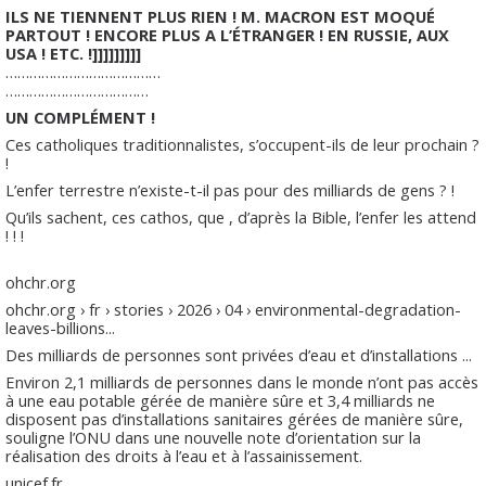
ILS NE TIENNENT PLUS RIEN ! M. MACRON EST MOQUÉ
PARTOUT ! ENCORE PLUS A L’ÉTRANGER ! EN RUSSIE, AUX
USA ! ETC. !]]]]]]]]]
…………………………………
………………………………
UN COMPLÉMENT !
Ces catholiques traditionnalistes, s’occupent-ils de leur prochain ?
!
L’enfer terrestre n’existe-t-il pas pour des milliards de gens ? !
Qu’ils sachent, ces cathos, que , d’après la Bible, l’enfer les attend
! ! !
ohchr.org
ohchr.org › fr › stories › 2026 › 04 › environmental-degradation-
leaves-billions...
Des milliards de personnes sont privées d’eau et d’installations ...
Environ 2,1 milliards de personnes dans le monde n’ont pas accès
à une eau potable gérée de manière sûre et 3,4 milliards ne
disposent pas d’installations sanitaires gérées de manière sûre,
souligne l’ONU dans une nouvelle note d’orientation sur la
réalisation des droits à l’eau et à l’assainissement.
unicef.fr