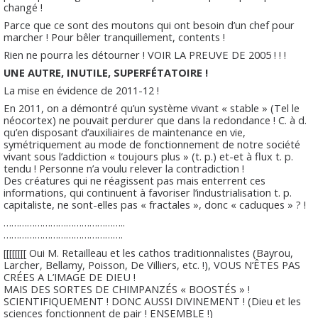
changé !
Parce que ce sont des moutons qui ont besoin d’un chef pour
marcher ! Pour bêler tranquillement, contents !
Rien ne pourra les détourner ! VOIR LA PREUVE DE 2005 ! ! !
UNE AUTRE, INUTILE, SUPERFÉTATOIRE !
La mise en évidence de 2011-12 !
En 2011, on a démontré qu’un système vivant « stable » (Tel le
néocortex) ne pouvait perdurer que dans la redondance ! C. à d.
qu’en disposant d’auxiliaires de maintenance en vie,
symétriquement au mode de fonctionnement de notre société
vivant sous l’addiction « toujours plus » (t. p.) et-et à flux t. p.
tendu ! Personne n’a voulu relever la contradiction !
Des créatures qui ne réagissent pas mais enterrent ces
informations, qui continuent à favoriser l’industrialisation t. p.
capitaliste, ne sont-elles pas « fractales », donc « caduques » ? !
………………………………………..
……………………………………….
[[[[[[[[ Oui M. Retailleau et les cathos traditionnalistes (Bayrou,
Larcher, Bellamy, Poisson, De Villiers, etc. !), VOUS N’ÊTES PAS
CRÉES A L’IMAGE DE DIEU !
MAIS DES SORTES DE CHIMPANZÉS « BOOSTÉS » !
SCIENTIFIQUEMENT ! DONC AUSSI DIVINEMENT ! (Dieu et les
sciences fonctionnent de pair ! ENSEMBLE !)