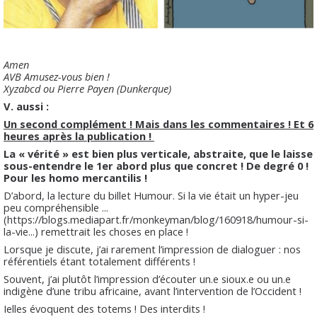
Amen
AVB Amusez-vous bien !
Xyzabcd ou Pierre Payen (Dunkerque)
V. aussi :
Un second complément ! Mais dans les commentaires ! Et 6
heures après la publication !
La « vérité » est bien plus verticale, abstraite, que le laisse
sous-entendre le 1er abord plus que concret ! De degré 0 !
Pour les homo mercantilis !
D’abord, la lecture du billet Humour. Si la vie était un hyper-jeu
peu compréhensible ...
(https://blogs.mediapart.fr/monkeyman/blog/160918/humour-si-
la-vie...) remettrait les choses en place !
Lorsque je discute, j’ai rarement l’impression de dialoguer : nos
référentiels étant totalement différents !
Souvent, j’ai plutôt l’impression d’écouter un.e sioux.e ou un.e
indigène d’une tribu africaine, avant l’intervention de l’Occident !
Ielles évoquent des totems ! Des interdits !