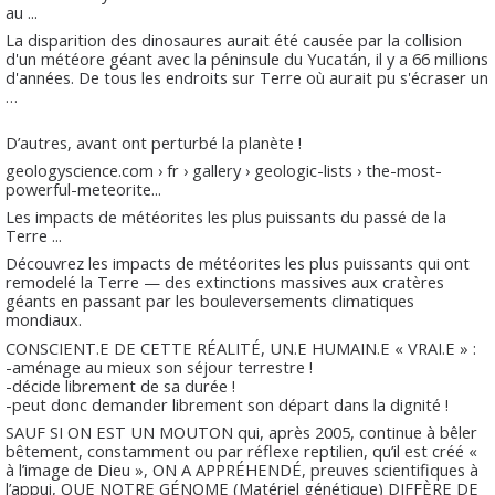
au ...
La disparition des dinosaures aurait été causée par la collision
d'un météore géant avec la péninsule du Yucatán, il y a 66 millions
d'années. De tous les endroits sur Terre où aurait pu s'écraser un
…
D’autres, avant ont perturbé la planète !
geologyscience.com › fr › gallery › geologic-lists › the-most-
powerful-meteorite...
Les impacts de météorites les plus puissants du passé de la
Terre ...
Découvrez les impacts de météorites les plus puissants qui ont
remodelé la Terre — des extinctions massives aux cratères
géants en passant par les bouleversements climatiques
mondiaux.
CONSCIENT.E DE CETTE RÉALITÉ, UN.E HUMAIN.E « VRAI.E » :
-aménage au mieux son séjour terrestre !
-décide librement de sa durée !
-peut donc demander librement son départ dans la dignité !
SAUF SI ON EST UN MOUTON qui, après 2005, continue à bêler
bêtement, constamment ou par réflexe reptilien, qu’il est créé «
à l’image de Dieu », ON A APPRÉHENDÉ, preuves scientifiques à
l’appui, QUE NOTRE GÉNOME (Matériel génétique) DIFFÈRE DE