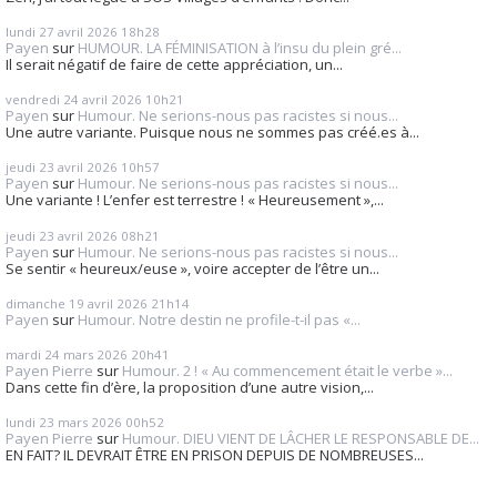
lundi 27
avril 2026
18h28
Payen
sur
HUMOUR. LA FÉMINISATION à l’insu du plein gré...
Il serait négatif de faire de cette appréciation, un...
vendredi 24
avril 2026
10h21
Payen
sur
Humour. Ne serions-nous pas racistes si nous...
Une autre variante. Puisque nous ne sommes pas créé.es à...
jeudi 23
avril 2026
10h57
Payen
sur
Humour. Ne serions-nous pas racistes si nous...
Une variante ! L’enfer est terrestre ! « Heureusement »,...
jeudi 23
avril 2026
08h21
Payen
sur
Humour. Ne serions-nous pas racistes si nous...
Se sentir « heureux/euse », voire accepter de l’être un...
dimanche 19
avril 2026
21h14
Payen
sur
Humour. Notre destin ne profile-t-il pas «...
mardi 24
mars 2026
20h41
Payen Pierre
sur
Humour. 2 ! « Au commencement était le verbe »...
Dans cette fin d’ère, la proposition d’une autre vision,...
lundi 23
mars 2026
00h52
Payen Pierre
sur
Humour. DIEU VIENT DE LÂCHER LE RESPONSABLE DE...
EN FAIT? IL DEVRAIT ÊTRE EN PRISON DEPUIS DE NOMBREUSES...