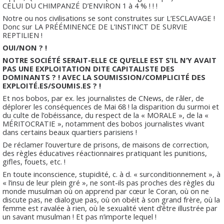
CELUI DU CHIMPANZÉ D’ENVIRON 1 à 4 % ! ! !
Notre ou nos civilisations se sont construites sur L’ESCLAVAGE !
Donc sur LA PRÉÉMINENCE DE L’INSTINCT DE SURVIE
REPTILIEN !
OUI/NON ? !
NOTRE SOCIÉTÉ SERAIT-ELLE CE QU’ELLE EST S’IL N’Y AVAIT
PAS UNE EXPLOITATION DITE CAPITALISTE DES
DOMINANTS ? ! AVEC LA SOUMISSION/COMPLICITÉ DES
EXPLOITÉ.ES/SOUMIS.ES ? !
Et nos bobos, par ex. les journalistes de CNews, de râler, de
déplorer les conséquences de Mai 68 ! la disparition du surmoi et
du culte de l’obéissance, du respect de la « MORALE », de la «
MÉRITOCRATIE », notamment des bobos journalistes vivant
dans certains beaux quartiers parisiens !
De réclamer l’ouverture de prisons, de maisons de correction,
des règles éducatives réactionnaires pratiquant les punitions,
gifles, fouets, etc. !
En toute inconscience, stupidité, c. à d. « surconditionnement », à
« l’insu de leur plein gré », ne sont-ils pas proches des règles du
monde musulman où on apprend par cœur le Coran, où on ne
discute pas, ne dialogue pas, où on obéit à son grand frère, où la
femme est ravalée à rien, où le sexualité vient d’être illustrée par
un savant musulman ! Et pas n’importe lequel !