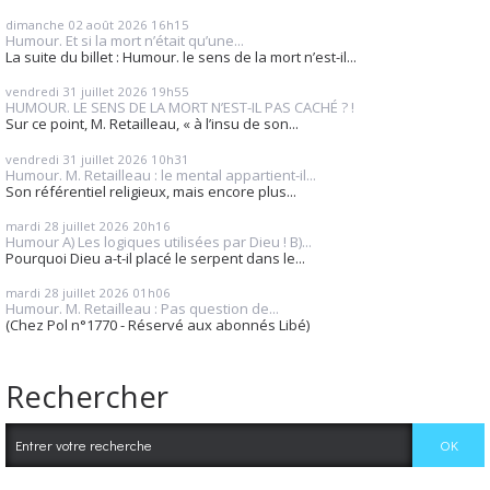
dimanche 02
août 2026
16h15
Humour. Et si la mort n’était qu’une...
La suite du billet : Humour. le sens de la mort n’est-il...
vendredi 31
juillet 2026
19h55
HUMOUR. LE SENS DE LA MORT N’EST-IL PAS CACHÉ ? !
Sur ce point, M. Retailleau, « à l’insu de son...
vendredi 31
juillet 2026
10h31
Humour. M. Retailleau : le mental appartient-il...
Son référentiel religieux, mais encore plus...
mardi 28
juillet 2026
20h16
Humour A) Les logiques utilisées par Dieu ! B)...
Pourquoi Dieu a-t-il placé le serpent dans le...
mardi 28
juillet 2026
01h06
Humour. M. Retailleau : Pas question de...
(Chez Pol n°1770 - Réservé aux abonnés Libé)
Rechercher