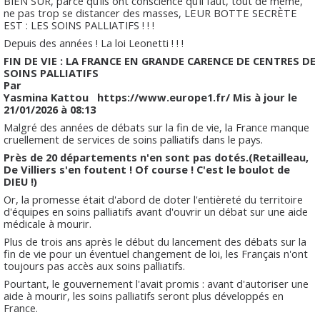
BIEN SUR, parce qu’ils ont conscience qu’il faut, tout de même,
ne pas trop se distancer des masses, LEUR BOTTE SECRÈTE
EST : LES SOINS PALLIATIFS ! ! !
Depuis des années ! La loi Leonetti ! ! !
FIN DE VIE : LA FRANCE EN GRANDE CARENCE DE CENTRES DE
SOINS PALLIATIFS
Par
Yasmina Kattou https://www.europe1.fr/ Mis à jour le
21/01/2026 à 08:13
Malgré des années de débats sur la fin de vie, la France manque
cruellement de services de soins palliatifs dans le pays.
Près de 20 départements n'en sont pas dotés.(Retailleau,
De Villiers s'en foutent ! Of course ! C'est le boulot de
DIEU !)
Or, la promesse était d'abord de doter l'entièreté du territoire
d'équipes en soins palliatifs avant d'ouvrir un débat sur une aide
médicale à mourir.
Plus de trois ans après le début du lancement des débats sur la
fin de vie pour un éventuel changement de loi, les Français n'ont
toujours pas accès aux soins palliatifs.
Pourtant, le gouvernement l'avait promis : avant d'autoriser une
aide à mourir, les soins palliatifs seront plus développés en
France.