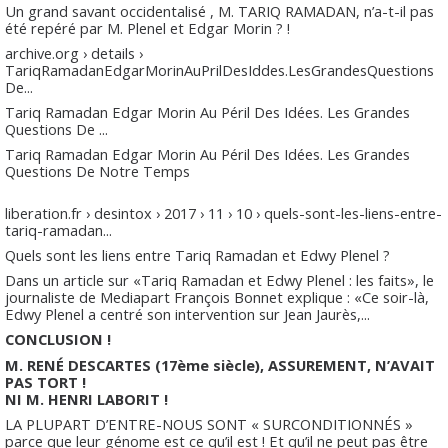
Un grand savant occidentalisé , M. TARIQ RAMADAN, n’a-t-il pas
été repéré par M. Plenel et Edgar Morin ? !
archive.org › details ›
TariqRamadanEdgarMorinAuPrilDesIddes.LesGrandesQuestions
De...
Tariq Ramadan Edgar Morin Au Péril Des Idées. Les Grandes
Questions De ...
Tariq Ramadan Edgar Morin Au Péril Des Idées. Les Grandes
Questions De Notre Temps
liberation.fr › desintox › 2017 › 11 › 10 › quels-sont-les-liens-entre-
tariq-ramadan...
Quels sont les liens entre Tariq Ramadan et Edwy Plenel ?
Dans un article sur «Tariq Ramadan et Edwy Plenel : les faits», le
journaliste de Mediapart François Bonnet explique : «Ce soir-là,
Edwy Plenel a centré son intervention sur Jean Jaurès,...
CONCLUSION !
M. RENÉ DESCARTES (17ème siècle), ASSUREMENT, N’AVAIT
PAS TORT !
NI M. HENRI LABORIT !
LA PLUPART D’ENTRE-NOUS SONT « SURCONDITIONNÉS »
parce que leur génome est ce qu’il est ! Et qu’il ne peut pas être