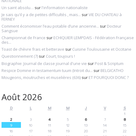
NATIONALE
Un saint absolu…
sur
l'information nationaliste
Je sais qu'il y a de petites difficultés , mais...
sur
VIE DU CHATEAU à
FERNEY
Comment économiser l’eau potable d’une ancienne...
sur
Docteur
Sangsue
Championnat de France
sur
ECHIQUIER LEMPDAIS - Fédération Française
des...
Toast de chèvre frais et betterave
sur
Cuisine Toulousaine et Occitane
Questionnement (7)
sur
Court, toujours !
Biographie: Journal de classe journal d'une vie
sur
Post & Scriptum
Respice Domine in testamentum tuum (Introit du...
sur
BELGICATHO
Mougeons, moutruches et muselières (636)
sur
ET POURQUOI DONC ?
Août 2026
D
L
M
M
J
V
S
1
2
3
4
5
6
7
8
9
10
11
12
13
14
15
16
17
18
19
20
21
22