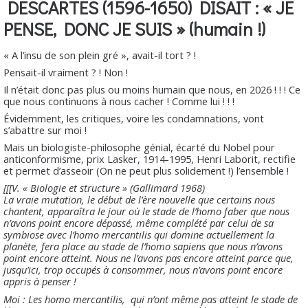
DESCARTES (1596-1650) DISAIT : « JE
PENSE, DONC JE SUIS » (humain !)
« A l’insu de son plein gré », avait-il tort ? !
Pensait-il vraiment ? ! Non !
Il n’était donc pas plus ou moins humain que nous, en 2026 ! ! ! Ce
que nous continuons à nous cacher ! Comme lui ! ! !
Évidemment, les critiques, voire les condamnations, vont
s’abattre sur moi !
Mais un biologiste-philosophe génial, écarté du Nobel pour
anticonformisme, prix Lasker, 1914-1995, Henri Laborit, rectifie
et permet d’asseoir (On ne peut plus solidement !) l’ensemble !
[[[V. « Biologie et structure » (Gallimard 1968)
La vraie mutation, le début de l’ère nouvelle que certains nous
chantent, apparaîtra le jour où le stade de l’homo faber que nous
n’avons point encore dépassé, même complété par celui de sa
symbiose avec l’homo mercantilis qui domine actuellement la
planète, fera place au stade de l’homo sapiens que nous n’avons
point encore atteint. Nous ne l’avons pas encore atteint parce que,
jusqu’ici,
trop occupés à consommer, nous n’avons point encore
appris à penser !
Moi : Les homo mercantilis, qui n’ont même pas atteint le stade de