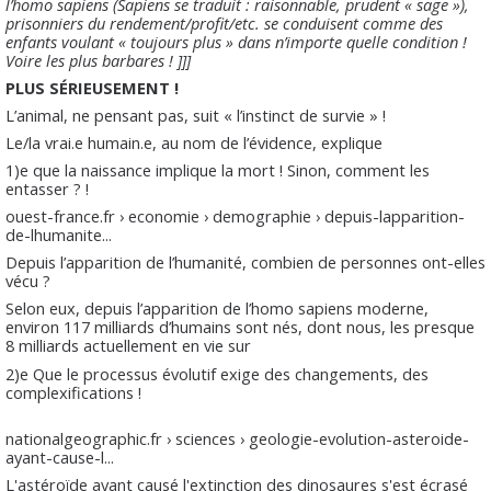
l’homo sapiens (Sapiens se traduit : raisonnable, prudent « sage »),
prisonniers du rendement/profit/etc. se conduisent comme des
enfants voulant « toujours plus » dans n’importe quelle condition !
Voire les plus barbares ! ]]]
PLUS SÉRIEUSEMENT !
L’animal, ne pensant pas, suit « l’instinct de survie » !
Le/la vrai.e humain.e, au nom de l’évidence, explique
1)e que la naissance implique la mort ! Sinon, comment les
entasser ? !
ouest-france.fr › economie › demographie › depuis-lapparition-
de-lhumanite...
Depuis l’apparition de l’humanité, combien de personnes ont-elles
vécu ?
Selon eux, depuis l’apparition de l’homo sapiens moderne,
environ 117 milliards d’humains sont nés, dont nous, les presque
8 milliards actuellement en vie sur
2)e Que le processus évolutif exige des changements, des
complexifications !
nationalgeographic.fr › sciences › geologie-evolution-asteroide-
ayant-cause-l...
L'astéroïde ayant causé l'extinction des dinosaures s'est écrasé