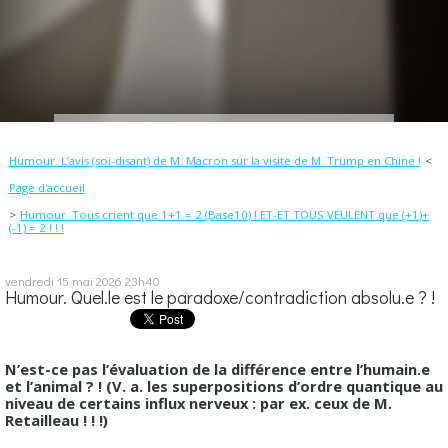
Humour. L’avis (soi-disant) de M. Macron sur la visite de M. Trump en Chine !
Page d'accueil
Humour. Tous crient que 1+1 = 2 (Base10) ! ET-ET TOUS VEULENT que (+1)+
(-1) = 2 ! ! !
vendredi 15
mai 2026
23h40
Humour. Quel.le est le paradoxe/contradiction absolu.e ? !
N’est-ce pas l’évaluation de la différence entre l’humain.e
et l’animal ? ! (V. a. les superpositions d’ordre quantique au
niveau de certains influx nerveux : par ex. ceux de M.
Retailleau ! ! !)