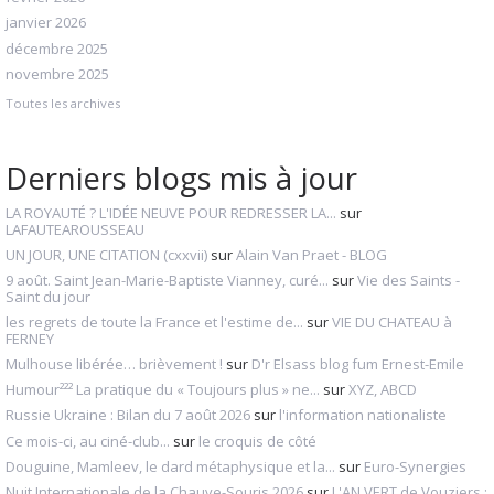
janvier 2026
décembre 2025
novembre 2025
Toutes les archives
Derniers blogs mis à jour
LA ROYAUTÉ ? L'IDÉE NEUVE POUR REDRESSER LA...
sur
LAFAUTEAROUSSEAU
UN JOUR, UNE CITATION (cxxvii)
sur
Alain Van Praet - BLOG
9 août. Saint Jean-Marie-Baptiste Vianney, curé...
sur
Vie des Saints -
Saint du jour
les regrets de toute la France et l'estime de...
sur
VIE DU CHATEAU à
FERNEY
Mulhouse libérée… brièvement !
sur
D'r Elsass blog fum Ernest-Emile
Humour²²² La pratique du « Toujours plus » ne...
sur
XYZ, ABCD
Russie Ukraine : Bilan du 7 août 2026
sur
l'information nationaliste
Ce mois-ci, au ciné-club...
sur
le croquis de côté
Douguine, Mamleev, le dard métaphysique et la...
sur
Euro-Synergies
Nuit Internationale de la Chauve-Souris 2026
sur
L'AN VERT de Vouziers :