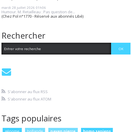
mardi 28
juillet 2026
01h06
Humour. M. Retailleau : Pas question de...
(Chez Pol n°1770 - Réservé aux abonnés Libé)
Rechercher
S'abonner au flux RSS
S'abonner au flux ATOM
Tags populaires
génome
hollande
payen pierre
homo sapiens