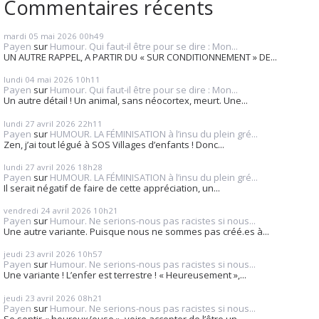
Commentaires récents
mardi 05
mai 2026
00h49
Payen
sur
Humour. Qui faut-il être pour se dire : Mon...
UN AUTRE RAPPEL, A PARTIR DU « SUR CONDITIONNEMENT » DE...
lundi 04
mai 2026
10h11
Payen
sur
Humour. Qui faut-il être pour se dire : Mon...
Un autre détail ! Un animal, sans néocortex, meurt. Une...
lundi 27
avril 2026
22h11
Payen
sur
HUMOUR. LA FÉMINISATION à l’insu du plein gré...
Zen, j’ai tout légué à SOS Villages d’enfants ! Donc...
lundi 27
avril 2026
18h28
Payen
sur
HUMOUR. LA FÉMINISATION à l’insu du plein gré...
Il serait négatif de faire de cette appréciation, un...
vendredi 24
avril 2026
10h21
Payen
sur
Humour. Ne serions-nous pas racistes si nous...
Une autre variante. Puisque nous ne sommes pas créé.es à...
jeudi 23
avril 2026
10h57
Payen
sur
Humour. Ne serions-nous pas racistes si nous...
Une variante ! L’enfer est terrestre ! « Heureusement »,...
jeudi 23
avril 2026
08h21
Payen
sur
Humour. Ne serions-nous pas racistes si nous...
Se sentir « heureux/euse », voire accepter de l’être un...