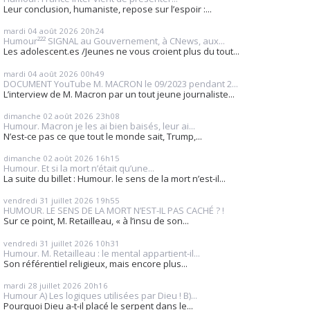
Leur conclusion, humaniste, repose sur l’espoir :...
mardi 04
août 2026
20h24
Humour²²² SIGNAL au Gouvernement, à CNews, aux...
Les adolescent.es /Jeunes ne vous croient plus du tout...
mardi 04
août 2026
00h49
DOCUMENT YouTube M. MACRON le 09/2023 pendant 2...
L’interview de M. Macron par un tout jeune journaliste...
dimanche 02
août 2026
23h08
Humour. Macron je les ai bien baisés, leur ai...
N’est-ce pas ce que tout le monde sait, Trump,...
dimanche 02
août 2026
16h15
Humour. Et si la mort n’était qu’une...
La suite du billet : Humour. le sens de la mort n’est-il...
vendredi 31
juillet 2026
19h55
HUMOUR. LE SENS DE LA MORT N’EST-IL PAS CACHÉ ? !
Sur ce point, M. Retailleau, « à l’insu de son...
vendredi 31
juillet 2026
10h31
Humour. M. Retailleau : le mental appartient-il...
Son référentiel religieux, mais encore plus...
mardi 28
juillet 2026
20h16
Humour A) Les logiques utilisées par Dieu ! B)...
Pourquoi Dieu a-t-il placé le serpent dans le...