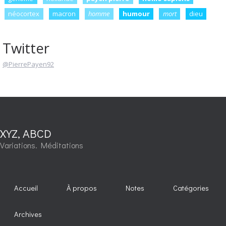
néocortex
macron
homme
humour
mort
dieu
Twitter
@PierrePayen92
XYZ, ABCD
Variations. Méditations
Accueil
À propos
Notes
Catégories
Archives