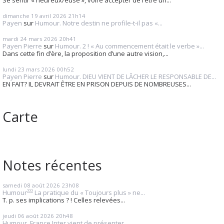
dimanche 19
avril 2026
21h14
Payen
sur
Humour. Notre destin ne profile-t-il pas «...
mardi 24
mars 2026
20h41
Payen Pierre
sur
Humour. 2 ! « Au commencement était le verbe »...
Dans cette fin d’ère, la proposition d’une autre vision,...
lundi 23
mars 2026
00h52
Payen Pierre
sur
Humour. DIEU VIENT DE LÂCHER LE RESPONSABLE DE...
EN FAIT? IL DEVRAIT ÊTRE EN PRISON DEPUIS DE NOMBREUSES...
Carte
Notes récentes
samedi 08
août 2026
23h08
Humour²²² La pratique du « Toujours plus » ne...
T. p. ses implications ? ! Celles relevées...
jeudi 06
août 2026
20h48
Humour. France Inter vient de présenter...