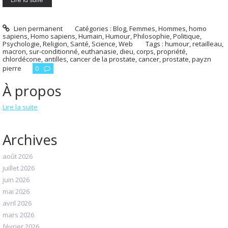
Lien permanent
Catégories :
Blog
,
Femmes
,
Hommes, homo
sapiens
,
Homo sapiens
,
Humain
,
Humour
,
Philosophie
,
Politique
,
Psychologie
,
Religion
,
Santé
,
Science
,
Web
Tags :
humour
,
retailleau
,
macron
,
sur-conditionné
,
euthanasie
,
dieu
,
corps
,
propriété
,
chlordécone
,
antilles
,
cancer de la prostate
,
cancer
,
prostate
,
payzn
pierre
0
À propos
Lire la suite
Archives
août 2026
juillet 2026
juin 2026
mai 2026
avril 2026
mars 2026
février 2026