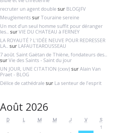
Bible et vie chretienne
recruter un agent double
sur
BLOGJFV
Meuglements
sur
Touraine sereine
Un mot d’un seul homme suffit pour déranger
les...
sur
VIE DU CHATEAU à FERNEY
LA ROYAUTÉ ? L'IDÉE NEUVE POUR REDRESSER
LA...
sur
LAFAUTEAROUSSEAU
7 août. Saint Gaëtan de Thiène, fondateurs des...
sur
Vie des Saints - Saint du jour
UN JOUR, UNE CITATION (cxxv)
sur
Alain Van
Praet - BLOG
Délice de cathédrale
sur
La senteur de l'esprit
Août 2026
D
L
M
M
J
V
S
1