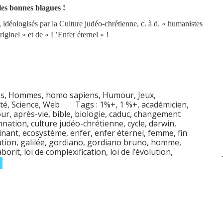
es bonnes blagues !
 idéologisés par la Culture judéo-chrétienne, c. à d. « humanistes
iginel » et de « L’Enfer éternel » !
s
,
Hommes, homo sapiens
,
Humour
,
Jeux
,
té
,
Science
,
Web
Tags :
1%+
,
1 %+
,
académicien
,
ur
,
après-vie
,
bible
,
biologie
,
caduc
,
changement
nation
,
culture judéo-chrétienne
,
cycle
,
darwin
,
inant
,
ecosystème
,
enfer
,
enfer éternel
,
femme
,
fin
ation
,
galilée
,
gordiano
,
gordiano bruno
,
homme
,
aborit
,
loi de complexification
,
loi de l’évolution
,