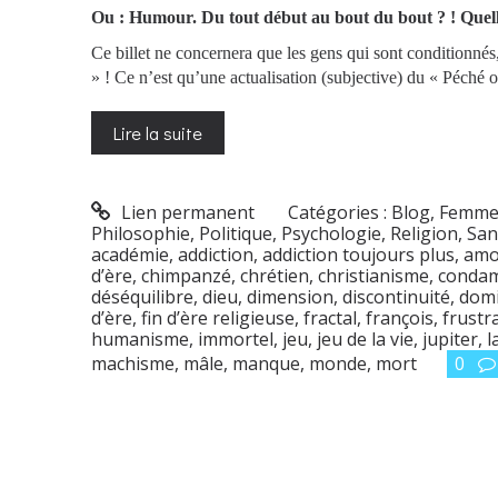
Ou : Humour. Du tout début au bout du bout ? ! Quell
Ce billet ne concernera que les gens qui sont conditionnés,
» ! Ce n’est qu’une actualisation (subjective) du « Péché or
Lire la suite
Lien permanent
Catégories :
Blog
,
Femme
Philosophie
,
Politique
,
Psychologie
,
Religion
,
San
académie
,
addiction
,
addiction toujours plus
,
amo
d’ère
,
chimpanzé
,
chrétien
,
christianisme
,
condam
déséquilibre
,
dieu
,
dimension
,
discontinuité
,
dom
d’ère
,
fin d’ère religieuse
,
fractal
,
françois
,
frustr
humanisme
,
immortel
,
jeu
,
jeu de la vie
,
jupiter
,
l
machisme
,
mâle
,
manque
,
monde
,
mort
0