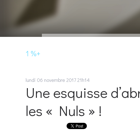
1 %+
lundi 06
novembre 2017
21h14
Une esquisse d’abr
les « Nuls » !