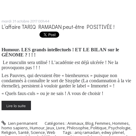
mardi 31
octobre 2017
00h44
L’affaire TARIQ RAMADAN peut-être POSITIVÉE !
Humour. LES grands intellectuels ! ET LE BILAN sur le
GÉNOME ? ! ! !
Le masculin sera utilisé ! L’académie est déjà ulcérée ! Ne la
provoquons pas ! ! !
Les Pauvres, qui devraient être « bienheureux » puisque non
condamnés à connaître le sort de Sisyphe (La condamnation à la vie
éternelle), persistent à vouloir garder le label « Immortel » !
« Quels faux-culs » ou je ne sais ! A vous de choisir !
Lire la suite
Lien permanent
Catégories :
Animaux
,
Blog
,
Femmes
,
Hommes,
homo sapiens
,
Humour
,
Jeux
,
Livre
,
Philosophie
,
Politique
,
Psychologie
,
Religion
,
Santé
,
Science
,
Web
Tags :
ariq ramadan
,
edwy plenel
,