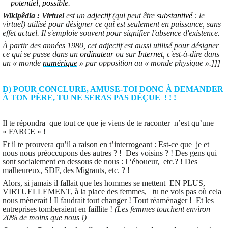
potentiel, possible.
Wikipêdia : Virtuel
est un
adjectif
(qui peut être
substantivé
: le
virtuel) utilisé pour désigner ce qui est seulement en puissance, sans
effet actuel. Il s'emploie souvent pour signifier l'absence d'existence.
À partir des années 1980, cet adjectif est aussi utilisé pour désigner
ce qui se passe dans un
ordinateur
ou sur
Internet
, c'est-à-dire dans
un « monde
numérique
» par opposition au « monde physique ».]]]
D) POUR CONCLURE, AMUSE-TOI DONC À DEMANDER
À TON PÈRE, TU NE SERAS PAS DÉÇUE ! ! !
Il te répondra que tout ce que je viens de te raconter n’est qu’une
« FARCE » !
Et il te prouvera qu’il a raison en t’interrogeant : Est-ce que je et
nous nous préoccupons des autres ? ! Des voisins ? ! Des gens qui
sont socialement en dessous de nous : l ‘éboueur, etc.? ! Des
malheureux, SDF, des Migrants, etc. ? !
Alors, si jamais il fallait que les hommes se mettent EN PLUS,
VIRTUELLEMENT, à la place des femmes, tu ne vois pas où cela
nous mènerait ! Il faudrait tout changer ! Tout réaménager ! Et les
entreprises tomberaient en faillite !
(Les femmes touchent environ
20% de moins que nous !)