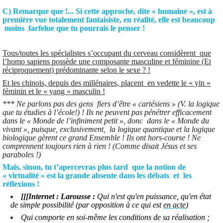
C) Remarque que !... Si cette approche, dite « humaine », est à
première vue totalement fantaisiste, en réalité, elle est beaucoup
moins farfelue que tu pourrais le penser !
Tous/toutes les spécialistes s’occupant du cerveau considèrent que
l’homo sapiens possède une composante masculine et féminine (Et
réciproquement) prédominante selon le sexe ? !
Et les chinois, depuis des millénaires, placent en vedette le « yin »
féminin et le » yang » masculin !
*** Ne parlons pas des gens fiers d’être « cartésiens » (V. la logique
que tu étudies à l’école!) ! Ils ne peuvent pas pénétrer efficacement
dans le « Monde de l’infiniment petit », donc dans le « Monde du
vivant », puisque, exclusivement, la logique quantique et la logique
biologique gèrent ce grand Ensemble ! Ils ont hors-course ! Ne
comprennent toujours rien à rien ! (Comme disait Jésus et ses
paraboles !)
Mais, sinon, tu t’apercevras plus tard que la notion de
« virtualité » est la grande absente dans les débats et les
réflexions !
[[[Internet : Larousse :
Qui n'est qu'en puissance, qu'en état
de simple possibilité (par opposition à ce qui est
en acte
)
Qui comporte en soi-même les conditions de sa réalisation ;