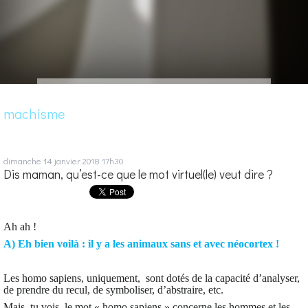
machisme
dimanche 14
janvier 2018
17h30
Dis maman, qu’est-ce que le mot virtuel(le) veut dire ?
Ah ah !
A) Eh bien voilà : il y a les animaux sans et avec néocortex !
Les homo sapiens, uniquement, sont dotés de la capacité d’analyser,
de prendre du recul, de symboliser, d’abstraire, etc.
Mais tu vois, le mot « homo sapiens » concerne les hommes et les