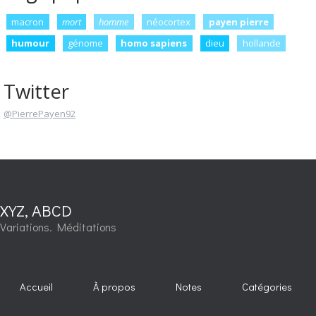
macron
mort
homme
néocortex
payen pierre
humour
génome
homo sapiens
dieu
hollande
Twitter
@PierrePayen92
XYZ, ABCD
Variations. Méditations
Accueil
À propos
Notes
Catégories