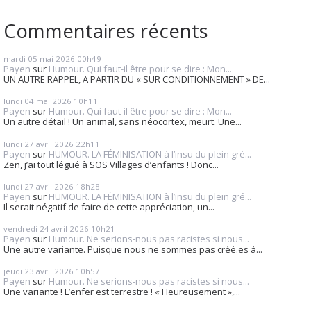
Commentaires récents
mardi 05
mai 2026
00h49
Payen
sur
Humour. Qui faut-il être pour se dire : Mon...
UN AUTRE RAPPEL, A PARTIR DU « SUR CONDITIONNEMENT » DE...
lundi 04
mai 2026
10h11
Payen
sur
Humour. Qui faut-il être pour se dire : Mon...
Un autre détail ! Un animal, sans néocortex, meurt. Une...
lundi 27
avril 2026
22h11
Payen
sur
HUMOUR. LA FÉMINISATION à l’insu du plein gré...
Zen, j’ai tout légué à SOS Villages d’enfants ! Donc...
lundi 27
avril 2026
18h28
Payen
sur
HUMOUR. LA FÉMINISATION à l’insu du plein gré...
Il serait négatif de faire de cette appréciation, un...
vendredi 24
avril 2026
10h21
Payen
sur
Humour. Ne serions-nous pas racistes si nous...
Une autre variante. Puisque nous ne sommes pas créé.es à...
jeudi 23
avril 2026
10h57
Payen
sur
Humour. Ne serions-nous pas racistes si nous...
Une variante ! L’enfer est terrestre ! « Heureusement »,...