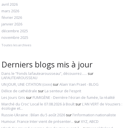
avril 2026
mars 2026
février 2026
janvier 2026
décembre 2025
novembre 2025
Toutes les archives
Derniers blogs mis à jour
Dans le ”Fonds lafautearousseau”, découvrez......
sur
LAFAUTEAROUSSEAU
UN JOUR, UNE CITATION (cxxv)
sur
Alain Van Praet - BLOG
Délice de cathédrale
sur
La senteur de l'esprit
Les Jours Gris
sur
FUMIGÈNE - Derrière l'écran de fumée, la réalité
Marché du Croc' Local le 07.08.2026 à Boult
sur
L'AN VERT de Vouziers :
écologie et...
Russie-Ukraine : Bilan du 5 août 2026
sur
l'information nationaliste
Humour. France Inter vient de présenter...
sur
XYZ, ABCD