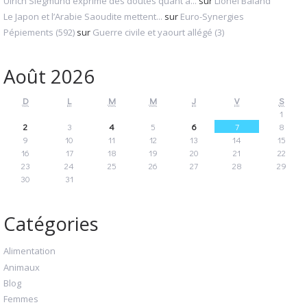
Ulrich Siegmund exprime des doutes quant à...
sur
Lionel Baland
Le Japon et l’Arabie Saoudite mettent...
sur
Euro-Synergies
Pépiements (592)
sur
Guerre civile et yaourt allégé (3)
Août 2026
D
L
M
M
J
V
S
1
2
3
4
5
6
7
8
9
10
11
12
13
14
15
16
17
18
19
20
21
22
23
24
25
26
27
28
29
30
31
Catégories
Alimentation
Animaux
Blog
Femmes