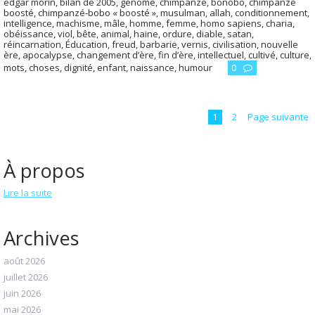
edgar morin
,
bilan de 2005
,
génome
,
chimpanzé
,
bonobo
,
chimpanzé
boosté
,
chimpanzé-bobo « boosté »
,
musulman
,
allah
,
conditionnement
,
intelligence
,
machisme
,
mâle
,
homme
,
femme
,
homo sapiens
,
charia
,
obéissance
,
viol
,
bête
,
animal
,
haine
,
ordure
,
diable
,
satan
,
réincarnation
,
Éducation
,
freud
,
barbarie
,
vernis
,
civilisation
,
nouvelle
ère
,
apocalypse
,
changement d’ère
,
fin d’ère
,
intellectuel
,
cultivé
,
culture
,
mots
,
choses
,
dignité
,
enfant
,
naissance
,
humour
0
1
2
Page suivante
À propos
Lire la suite
Archives
août 2026
juillet 2026
juin 2026
mai 2026