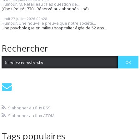
Humour. M. Retailleau : Pas question de...
(Chez Pol n°1770 - Réservé aux abonnés Libé)
lundi 27
juillet 2026
02h28
Humour. Une nouvelle preuve que notre société...
Une psychologue en milieu hospitalier âgée de 52 ans...
Rechercher
S'abonner au flux RSS
S'abonner au flux ATOM
Tags populaires