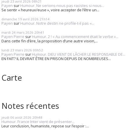
jeudi 23
avril 2026
08h21
Payen
sur
Humour. Ne serions-nous pas racistes si nous...
Se sentir « heureux/euse », voire accepter de l’être un...
dimanche 19
avril 2026
21h14
Payen
sur
Humour. Notre destin ne profile-t-il pas «...
mardi 24
mars 2026
20h41
Payen Pierre
sur
Humour. 2 ! « Au commencement était le verbe »...
Dans cette fin d’ère, la proposition d’une autre vision,...
lundi 23
mars 2026
00h52
Payen Pierre
sur
Humour. DIEU VIENT DE LÂCHER LE RESPONSABLE DE...
EN FAIT? IL DEVRAIT ÊTRE EN PRISON DEPUIS DE NOMBREUSES...
Carte
Notes récentes
jeudi 06
août 2026
20h48
Humour. France Inter vient de présenter...
Leur conclusion, humaniste, repose sur l’espoir :...