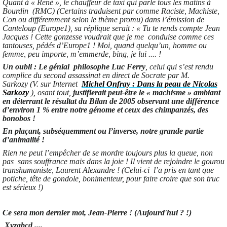
Quant à « René », le chauffeur de taxi qui parle tous les matins à
Bourdin (RMC) (Certains traduisent par comme Raciste, Machiste,
Con ou différemment selon le thème promu) dans l’émission de
Canteloup (Europe1), sa réplique serait : « Tu te rends compte Jean
Jacques ! Cette gonzesse voudrait que je me conduise comme ces
tantouses, pédés d’Europe1 ! Moi, quand quelqu’un, homme ou
femme, peu importe, m’emmerde, bing, je lui .... !
Un oubli : Le génial philosophe Luc Ferry
, celui qui s’est rendu
complice du second assassinat en direct de Socrate par M.
Sarkozy (V. sur Internet
Michel Onfray : Dans la peau de Nicolas
Sarkozy
), osant tout,
justifierait peut-être le « machisme » ambiant
en déterrant le résultat du Bilan de 2005 observant une différence
d’environ 1 % entre notre génome et ceux des chimpanzés, des
bonobos !
En plaçant, subséquemment ou l’inverse, notre grande partie
d’animalité !
Rien ne peut l’empêcher de se mordre toujours plus la queue, non
pas sans souffrance mais dans la joie ! Il vient de rejoindre le gourou
transhumaniste, Laurent Alexandre ! (Celui-ci l’a pris en tant que
potiche, tête de gondole, bonimenteur, pour faire croire que son truc
est sérieux !)
Ce sera mon dernier mot, Jean-Pierre ! (
Aujourd'hui
? !)
Xyzabcd ....