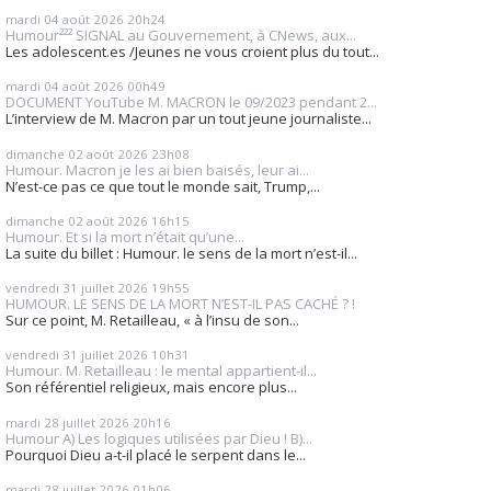
mardi 04
août 2026
20h24
Humour²²² SIGNAL au Gouvernement, à CNews, aux...
Les adolescent.es /Jeunes ne vous croient plus du tout...
mardi 04
août 2026
00h49
DOCUMENT YouTube M. MACRON le 09/2023 pendant 2...
L’interview de M. Macron par un tout jeune journaliste...
dimanche 02
août 2026
23h08
Humour. Macron je les ai bien baisés, leur ai...
N’est-ce pas ce que tout le monde sait, Trump,...
dimanche 02
août 2026
16h15
Humour. Et si la mort n’était qu’une...
La suite du billet : Humour. le sens de la mort n’est-il...
vendredi 31
juillet 2026
19h55
HUMOUR. LE SENS DE LA MORT N’EST-IL PAS CACHÉ ? !
Sur ce point, M. Retailleau, « à l’insu de son...
vendredi 31
juillet 2026
10h31
Humour. M. Retailleau : le mental appartient-il...
Son référentiel religieux, mais encore plus...
mardi 28
juillet 2026
20h16
Humour A) Les logiques utilisées par Dieu ! B)...
Pourquoi Dieu a-t-il placé le serpent dans le...
mardi 28
juillet 2026
01h06