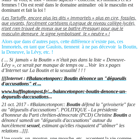
femmes ! On est resté dans le domaine animalier où le masculin est
dominant et fait la loi !
(Les Tartuffe, encore plus les dits « Immortels » plus en cire, fossiles,
que vivants, forcément cartésiens (Logique de niveau collège-lycée),
n’ont rien trouvé de mieux que se battre (Presque) pour que le
masculin demeure le signe symbolisant le « neutre » !
Alors que dans d’autres pays, cette différence n’existe pas, ces
Immortels, en tant que Gaulois, tiennent à ne pas décevoir la Boutin,
la Deneuve, la Lévy, etc. !
( ... Si jamais « la Boutin » n’était pas dans la liste « Deneuve-
Lévy », ce serait par manque de temps ou ...Voir les x pages
d’Internet sur La Boutin et la sexualité ! ! !
[[[Internet :
#Balancetonporc: Boutin dénonce un "dégueulis
d'accusations" et ...
www.huffingtonpost.fr/.../balancetonporc-boutin-denonce-un-
degueulis-daccusations
...
21 oct. 2017 - #Balancetonporc:
Boutin
défend la "grivoiserie" face
au "dégueulis d'accusations". POLITIQUE - La présidente
d'honneur du Parti chrétien-démocrate (PCD) Christine
Boutin
a
dénoncé samedi un "dégueulis d'accusations" autour du
harcèlement
sexuel
, estimant qu'elles risquaient d'"abîmer" les
relations ..]]].
Une souris, un mouton, une mouche, etc., acceptent la vie comme