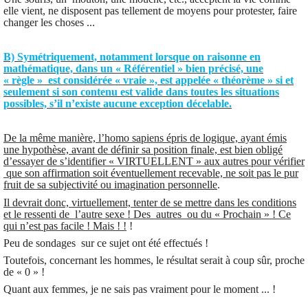
elle vient, ne disposent pas tellement de moyens pour protester, faire
changer les choses ...
B) Symétriquement, notamment lorsque on raisonne en
mathématique, dans un « Référentiel » bien précisé, une
« règle » est considérée « vraie », est appelée « théorème » si et
seulement si son contenu est valide dans toutes les situations
possibles, s’il n’existe aucune exception décelable.
De la même manière, l’homo sapiens épris de logique, ayant émis
une hypothèse, avant de définir sa position finale, est bien obligé
d’essayer de s’identifier « VIRTUELLENT » aux autres pour vérifier
que son affirmation soit éventuellement recevable, ne soit pas le pur
fruit de sa subjectivité ou imagination personnelle
.
Il devrait donc, virtuellement, tenter de se mettre dans les conditions
et le ressenti de l’autre sexe ! Des autres ou du « Prochain » ! Ce
qui n’est pas facile ! Mais ! !
!
Peu de sondages sur ce sujet ont été effectués !
Toutefois, concernant les hommes, le résultat serait à coup sûr, proche
de « 0 » !
Quant aux femmes, je ne sais pas vraiment pour le moment ... !