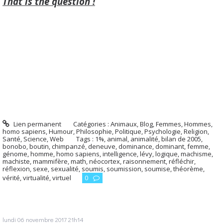
That is the question !
Lien permanent
Catégories :
Animaux
,
Blog
,
Femmes
,
Hommes,
homo sapiens
,
Humour
,
Philosophie
,
Politique
,
Psychologie
,
Religion
,
Santé
,
Science
,
Web
Tags :
1%
,
animal
,
animalité
,
bilan de 2005
,
bonobo
,
boutin
,
chimpanzé
,
deneuve
,
dominance
,
dominant
,
femme
,
génome
,
homme
,
homo sapiens
,
intelligence
,
lévy
,
logique
,
machisme
,
machiste
,
mammifère
,
math
,
néocortex
,
raisonnement
,
réfléchir
,
réflexion
,
sexe
,
sexualité
,
soumis
,
soumission
,
soumise
,
théorème
,
vérité
,
virtualité
,
virtuel
0
lundi 06
novembre 2017
21h14