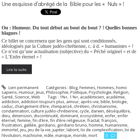
Une esquisse d’abrégé de la Bible pour les « Nuls » !
Ou : Humour. Du tout début au bout du bout ? ! Quelles bonnes
blagues !
Ce billet ne concernera que les gens qui sont conditionnés,
idéologisés par la Culture judéo-chrétienne, c. à d. « humanistes » !
Ce n’est qu’une actualisation (subjective) du « Péché originel » et de
« L’Enfer éternel » !
Lire la suite
Lien permanent
Catégories :
Blog
,
Femmes
,
Hommes, homo
sapiens
,
Humour
,
Jeux
,
Philosophie
,
Politique
,
Psychologie
,
Religion
,
Santé
,
Science
,
Web
Tags :
1%+
,
1 %+
,
académicien
,
académie
,
addiction
,
addiction toujours plus
,
amour
,
après-vie
,
bible
,
biologie
,
caduc
,
changement d’ère
,
chimpanzé
,
chrétien
,
christianisme
,
condamnation
,
culture judéo-chrétienne
,
cycle
,
darwin
,
déséquilibre
,
dieu
,
dimension
,
discontinuité
,
dominant
,
ecosystème
,
enfer
,
enfer
éternel
,
femme
,
fin d’ère
,
fin d’ère religieuse
,
fractal
,
françois
,
frustration
,
galilée
,
gordiano
,
gordiano bruno
,
homme
,
humanisme
,
immortel
,
jeu
,
jeu de la vie
,
jupiter
,
laborit
,
loi de complexification
,
loi de
l’évolution
,
machisme
,
mâle
,
manque
,
monde
,
mort
0