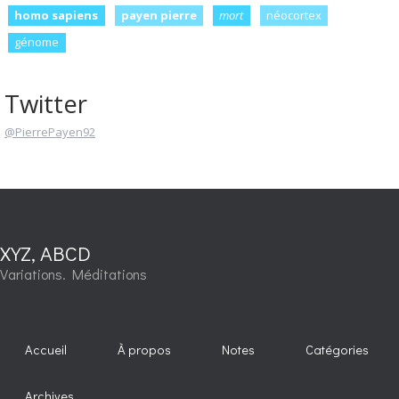
homo sapiens
payen pierre
mort
néocortex
génome
Twitter
@PierrePayen92
XYZ, ABCD
Variations. Méditations
Accueil
À propos
Notes
Catégories
Archives