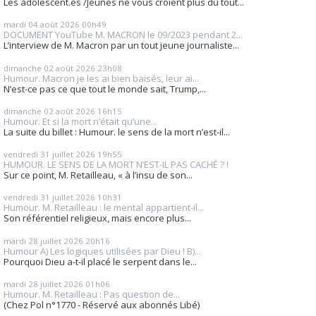
Les adolescent.es /Jeunes ne vous croient plus du tout...
mardi 04
août 2026
00h49
DOCUMENT YouTube M. MACRON le 09/2023 pendant 2...
L’interview de M. Macron par un tout jeune journaliste...
dimanche 02
août 2026
23h08
Humour. Macron je les ai bien baisés, leur ai...
N’est-ce pas ce que tout le monde sait, Trump,...
dimanche 02
août 2026
16h15
Humour. Et si la mort n’était qu’une...
La suite du billet : Humour. le sens de la mort n’est-il...
vendredi 31
juillet 2026
19h55
HUMOUR. LE SENS DE LA MORT N’EST-IL PAS CACHÉ ? !
Sur ce point, M. Retailleau, « à l’insu de son...
vendredi 31
juillet 2026
10h31
Humour. M. Retailleau : le mental appartient-il...
Son référentiel religieux, mais encore plus...
mardi 28
juillet 2026
20h16
Humour A) Les logiques utilisées par Dieu ! B)...
Pourquoi Dieu a-t-il placé le serpent dans le...
mardi 28
juillet 2026
01h06
Humour. M. Retailleau : Pas question de...
(Chez Pol n°1770 - Réservé aux abonnés Libé)