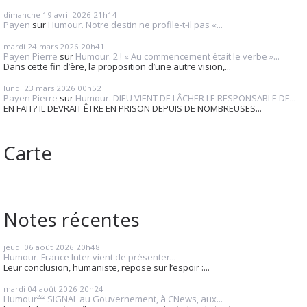
dimanche 19
avril 2026
21h14
Payen
sur
Humour. Notre destin ne profile-t-il pas «...
mardi 24
mars 2026
20h41
Payen Pierre
sur
Humour. 2 ! « Au commencement était le verbe »...
Dans cette fin d’ère, la proposition d’une autre vision,...
lundi 23
mars 2026
00h52
Payen Pierre
sur
Humour. DIEU VIENT DE LÂCHER LE RESPONSABLE DE...
EN FAIT? IL DEVRAIT ÊTRE EN PRISON DEPUIS DE NOMBREUSES...
Carte
Notes récentes
jeudi 06
août 2026
20h48
Humour. France Inter vient de présenter...
Leur conclusion, humaniste, repose sur l’espoir :...
mardi 04
août 2026
20h24
Humour²²² SIGNAL au Gouvernement, à CNews, aux...