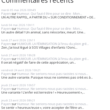
mardi 05
mai 2026
00h49
Payen
sur
Humour. Qui faut-il être pour se dire : Mon...
UN AUTRE RAPPEL, A PARTIR DU « SUR CONDITIONNEMENT » DE...
lundi 04
mai 2026
10h11
Payen
sur
Humour. Qui faut-il être pour se dire : Mon...
Un autre détail ! Un animal, sans néocortex, meurt. Une...
lundi 27
avril 2026
22h11
Payen
sur
HUMOUR. LA FÉMINISATION à l’insu du plein gré...
Zen, j’ai tout légué à SOS Villages d’enfants ! Donc...
lundi 27
avril 2026
18h28
Payen
sur
HUMOUR. LA FÉMINISATION à l’insu du plein gré...
Il serait négatif de faire de cette appréciation, un...
vendredi 24
avril 2026
10h21
Payen
sur
Humour. Ne serions-nous pas racistes si nous...
Une autre variante. Puisque nous ne sommes pas créé.es à...
jeudi 23
avril 2026
10h57
Payen
sur
Humour. Ne serions-nous pas racistes si nous...
Une variante ! L’enfer est terrestre ! « Heureusement »,...
jeudi 23
avril 2026
08h21
Payen
sur
Humour. Ne serions-nous pas racistes si nous...
Se sentir « heureux/euse », voire accepter de l’être un...