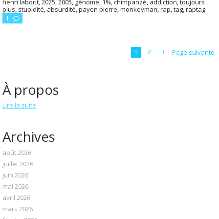
henri laborit
,
2025
,
2005
,
génome
,
1%
,
chimpanzé
,
addiction
,
toujours
plus
,
stupidité
,
absurdité
,
payen pierre
,
monkeyman
,
rap
,
tag
,
raptag
1
1
2
3
Page suivante
À propos
Lire la suite
Archives
août 2026
juillet 2026
juin 2026
mai 2026
avril 2026
mars 2026