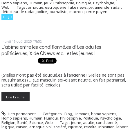
Homo sapiens
,
Humain
,
Jeux
,
Philosophie
,
Politique
,
Psychologie
,
Web
Tags :
arnaque
,
escroquerie
,
fake news
,
pv
,
amende
,
radar
,
détecteur de radar
,
police
,
journaliste
,
macron
,
pierre payen
0
mardi 19
août 2025
17h52
L’abîme entre les conditionné.es dit.es adultes ,
politicien.es, X de CNews etc., et les jeunes !
(S’ielles n’ont pas été éduqué.es à l’ancienne ! S’ielles ne sont pas
musulman.es) ... (Le masculin soi-disant neutre, en fait patriarcal,
sera utilisé par facilité lexicale)
Lire la suite
Lien permanent
Catégories :
Blog
,
Hommes, homo sapiens
,
Homo sapiens
,
Humain
,
Humour
,
Philosophie
,
Politique
,
Psychologie
,
Religion
,
Santé
,
Science
,
Web
Tags :
jeune
,
adulte
,
conditionné
,
logique
,
raison
,
arnaque
,
vol
,
société
,
injustice
,
révolte
,
inhibition
,
laborit
,