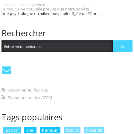
lundi 27
juillet 2026
02h28
Humour. Une nouvelle preuve que notre société...
Une psychologue en milieu hospitalier âgée de 52 ans...
Rechercher
S'abonner au flux RSS
S'abonner au flux ATOM
Tags populaires
macron
dieu
humour
homme
hollande