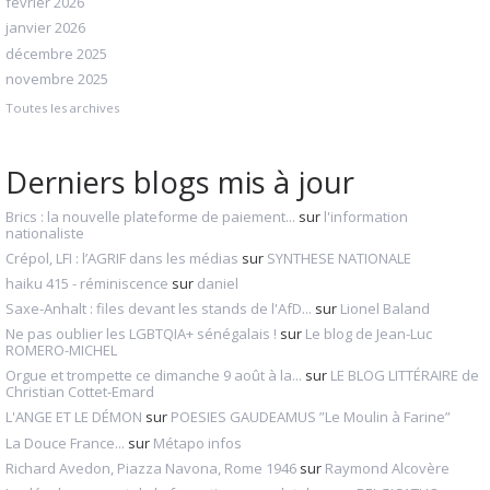
février 2026
janvier 2026
décembre 2025
novembre 2025
Toutes les archives
Derniers blogs mis à jour
Brics : la nouvelle plateforme de paiement...
sur
l'information
nationaliste
Crépol, LFI : l’AGRIF dans les médias
sur
SYNTHESE NATIONALE
haiku 415 - réminiscence
sur
daniel
Saxe-Anhalt : files devant les stands de l'AfD...
sur
Lionel Baland
Ne pas oublier les LGBTQIA+ sénégalais !
sur
Le blog de Jean-Luc
ROMERO-MICHEL
Orgue et trompette ce dimanche 9 août à la...
sur
LE BLOG LITTÉRAIRE de
Christian Cottet-Emard
L'ANGE ET LE DÉMON
sur
POESIES GAUDEAMUS ”Le Moulin à Farine”
La Douce France...
sur
Métapo infos
Richard Avedon, Piazza Navona, Rome 1946
sur
Raymond Alcovère