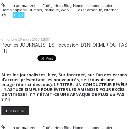
Lien permanent
Catégories :
Blog
,
Hommes, homo sapiens
,
Homo sapiens
,
Humain
,
Politique
,
Web
Tags :
arnaque
,
internet
,
sfr
0
dimanche 29
mars 2026
22h50
Pour les JOURNALISTES, l’occasion D’INFORMER OU PAS
! ! !
M.es les journalistes, hier, Sur Internet, sur l’un des écrans
d’accueil présentant les nouveautés, se trouvait une
image (Voir ci-dessous). LE TITRE : UN CONDUCTEUR RÉVÈLE
: 1 ASTUCE SIMPLE POUR ÉVITER LES AMENDES POUR EXCÈS
DE VITESSE ! ? ? ? ÉTAIT-CE UNE ARNAQUE DE PLUS ou PAS
? ? ?
Lire la suite
Lien permanent
Catégories :
Blog
,
Hommes, homo sapiens
,