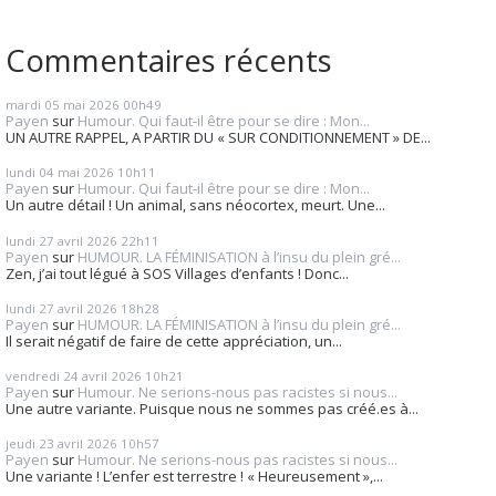
Commentaires récents
mardi 05
mai 2026
00h49
Payen
sur
Humour. Qui faut-il être pour se dire : Mon...
UN AUTRE RAPPEL, A PARTIR DU « SUR CONDITIONNEMENT » DE...
lundi 04
mai 2026
10h11
Payen
sur
Humour. Qui faut-il être pour se dire : Mon...
Un autre détail ! Un animal, sans néocortex, meurt. Une...
lundi 27
avril 2026
22h11
Payen
sur
HUMOUR. LA FÉMINISATION à l’insu du plein gré...
Zen, j’ai tout légué à SOS Villages d’enfants ! Donc...
lundi 27
avril 2026
18h28
Payen
sur
HUMOUR. LA FÉMINISATION à l’insu du plein gré...
Il serait négatif de faire de cette appréciation, un...
vendredi 24
avril 2026
10h21
Payen
sur
Humour. Ne serions-nous pas racistes si nous...
Une autre variante. Puisque nous ne sommes pas créé.es à...
jeudi 23
avril 2026
10h57
Payen
sur
Humour. Ne serions-nous pas racistes si nous...
Une variante ! L’enfer est terrestre ! « Heureusement »,...