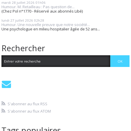
mardi 28
juillet 2026
01h06
Humour. M. Retailleau : Pas question de...
(Chez Pol n°1770 - Réservé aux abonnés Libé)
lundi 27
juillet 2026
02h28
Humour. Une nouvelle preuve que notre société...
Une psychologue en milieu hospitalier âgée de 52 ans...
Rechercher
S'abonner au flux RSS
S'abonner au flux ATOM
Tags populaires