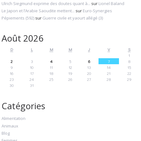
Ulrich Siegmund exprime des doutes quant à...
sur
Lionel Baland
Le Japon et l’Arabie Saoudite mettent...
sur
Euro-Synergies
Pépiements (592)
sur
Guerre civile et yaourt allégé (3)
Août 2026
D
L
M
M
J
V
S
1
2
3
4
5
6
7
8
9
10
11
12
13
14
15
16
17
18
19
20
21
22
23
24
25
26
27
28
29
30
31
Catégories
Alimentation
Animaux
Blog
Femmes