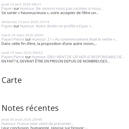
jeudi 23
avril 2026
08h21
Payen
sur
Humour. Ne serions-nous pas racistes si nous...
Se sentir « heureux/euse », voire accepter de l’être un...
dimanche 19
avril 2026
21h14
Payen
sur
Humour. Notre destin ne profile-t-il pas «...
mardi 24
mars 2026
20h41
Payen Pierre
sur
Humour. 2 ! « Au commencement était le verbe »...
Dans cette fin d’ère, la proposition d’une autre vision,...
lundi 23
mars 2026
00h52
Payen Pierre
sur
Humour. DIEU VIENT DE LÂCHER LE RESPONSABLE DE...
EN FAIT? IL DEVRAIT ÊTRE EN PRISON DEPUIS DE NOMBREUSES...
Carte
Notes récentes
jeudi 06
août 2026
20h48
Humour. France Inter vient de présenter...
Leur conclusion, humaniste, repose sur l’espoir :...