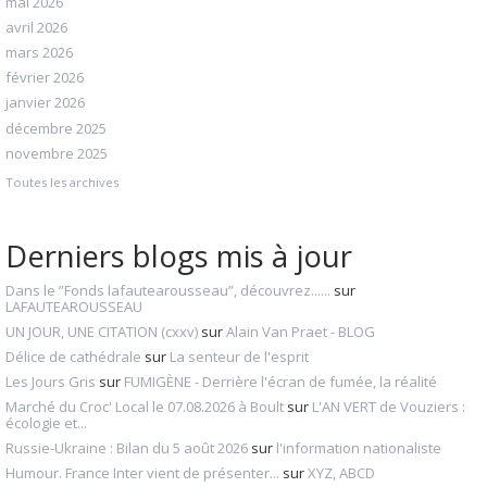
mai 2026
avril 2026
mars 2026
février 2026
janvier 2026
décembre 2025
novembre 2025
Toutes les archives
Derniers blogs mis à jour
Dans le ”Fonds lafautearousseau”, découvrez......
sur
LAFAUTEAROUSSEAU
UN JOUR, UNE CITATION (cxxv)
sur
Alain Van Praet - BLOG
Délice de cathédrale
sur
La senteur de l'esprit
Les Jours Gris
sur
FUMIGÈNE - Derrière l'écran de fumée, la réalité
Marché du Croc' Local le 07.08.2026 à Boult
sur
L'AN VERT de Vouziers :
écologie et...
Russie-Ukraine : Bilan du 5 août 2026
sur
l'information nationaliste
Humour. France Inter vient de présenter...
sur
XYZ, ABCD