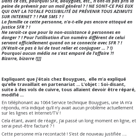
Dans ce cas, pourquoi SFR, Bouygues, etc., n’ont-ils pas pris la
peine de prévenir par un mail général ? ! NE SONT-CE PAS EUX
QUI ONT LA TOTALE POSSIBILITÉ DE PRÉVENIR TOUS AZIMUTS
SUR INTERNET ? ! PAR SMS ? !
La famille ce cette personne, n’a-t-elle pas encore attaqué en
justice SFR ? !
Ne serait-ce que pour la non-assistance à personnes en
danger ? ! Pour l’utilisation d’un numéro différent de celui
servant officiellement quand on se connecte avec SFR ? !
(N’était-ce pas à lui de tout relier et conjuguer … ? !)
Pourquoi aucun média ne s’est emparé de l’affaire ?!
Bizarre, bizarre !]]]
Expliquant que j’étais chez Bouygues, elle m’a expliqué
qu’elle travaillait en partenariat … L’objet : Soi-disant,
suite à des vols de cuivre, tous allaient devoir être réparé,
modifié …
En téléphonant au 1064 Service technique Bouygues, une IA m’a
répondu, m’a indiqué qu’il n’y avait aucun problème actuellement
sur les lignes et Internet/TV !
Cela étant, avant de réagir, j’ai passé un long moment en ligne, et
serai peut-être facturé ? !
Cette personne m’a recontacté ! S’est de nouveau justifiée ….