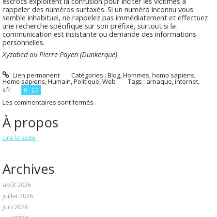
escrocs exploitent la confusion pour inciter les victimes à
rappeler des numéros surtaxés. Si un numéro inconnu vous
semble inhabituel, ne rappelez pas immédiatement et effectuez
une recherche spécifique sur son préfixe, surtout si la
communication est insistante ou demande des informations
personnelles.
Xyzabcd ou Pierre Payen (Dunkerque)
Lien permanent
Catégories :
Blog
,
Hommes, homo sapiens
,
Homo sapiens
,
Humain
,
Politique
,
Web
Tags :
arnaque
,
internet
,
sfr
0
Les commentaires sont fermés.
À propos
Lire la suite
Archives
août 2026
juillet 2026
juin 2026