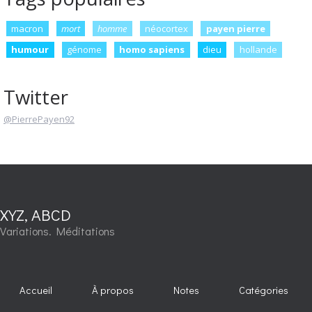
macron
mort
homme
néocortex
payen pierre
humour
génome
homo sapiens
dieu
hollande
Twitter
@PierrePayen92
XYZ, ABCD
Variations. Méditations
Accueil
À propos
Notes
Catégories