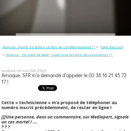
Humour. Quelle est la face cachée du conditionnement ? !
Page d'accueil
Humour . Un oubli de taille ! Quels sont les sorts des exploiteurs ? !
vendredi 08
mai 2026
21h25
Arnaque. SFR m’a demandé d’appeler le 00 38 16 21 45 73
17 !
Cette « technicienne » m’a proposé de téléphoner au
numéro inscrit précédemment, de rester en ligne !
[[[Une personne, dans un commentaire, sur Mediapart, signale
un cas mortel ! ….
? ? ?