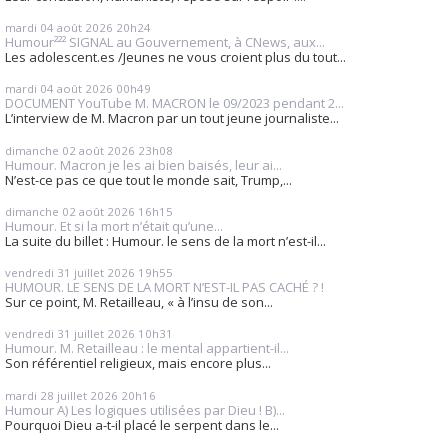
mardi 04
août 2026
20h24
Humour²²² SIGNAL au Gouvernement, à CNews, aux...
Les adolescent.es /Jeunes ne vous croient plus du tout...
mardi 04
août 2026
00h49
DOCUMENT YouTube M. MACRON le 09/2023 pendant 2...
L’interview de M. Macron par un tout jeune journaliste...
dimanche 02
août 2026
23h08
Humour. Macron je les ai bien baisés, leur ai...
N’est-ce pas ce que tout le monde sait, Trump,...
dimanche 02
août 2026
16h15
Humour. Et si la mort n’était qu’une...
La suite du billet : Humour. le sens de la mort n’est-il...
vendredi 31
juillet 2026
19h55
HUMOUR. LE SENS DE LA MORT N’EST-IL PAS CACHÉ ? !
Sur ce point, M. Retailleau, « à l’insu de son...
vendredi 31
juillet 2026
10h31
Humour. M. Retailleau : le mental appartient-il...
Son référentiel religieux, mais encore plus...
mardi 28
juillet 2026
20h16
Humour A) Les logiques utilisées par Dieu ! B)...
Pourquoi Dieu a-t-il placé le serpent dans le...