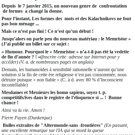
Depuis le 7 janvier 2015, un nouveau genre de confrontation
de formes a changé la donne.
Pour l’instant, Les formes des mots et des Kalachnikovs ne font
pas bon ménage ...
Mais ce n’est pas fini ! Ce n’est qu’un début !
Jusqu’alors on parle peu du nouveau matériau : le Memristor »
(J’ai publié un billet sur ce sujet :
« Humour. Pourquoi le « Memristor » n’a-t-il pas été la vedette
de fin d’année ? ! »(
Inscrire cette adresse sur Internet pour y
accéder) (V. a. de nombreuses pages en anglais)
Demain, les humanoïdes à sensibilité rationnelle n’auront qu’une
solution si la fin de cette ère religieuse n’est pas consommée, nous
détruire puisque « non fiable » (C. à d. avec 80 % d’Inconscient
incontrôlable)
Mesdames et Messieurs les homo sapiens, soyez t. p.
compétitifs/ives dans le registre de l’éloquence si ... ! Bonne
chance !
Ainsi va la vie. Amen !
Pierre Payen (Dunkerque)
Bulles extraites de "Altermonde-sans -frontières"
(En passant,
une excellente remarque sur l'IA qui se mord la queue