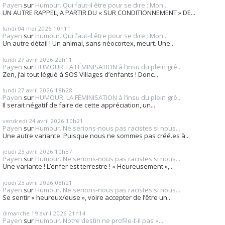
Payen
sur
Humour. Qui faut-il être pour se dire : Mon...
UN AUTRE RAPPEL, A PARTIR DU « SUR CONDITIONNEMENT » DE...
lundi 04
mai 2026
10h11
Payen
sur
Humour. Qui faut-il être pour se dire : Mon...
Un autre détail ! Un animal, sans néocortex, meurt. Une...
lundi 27
avril 2026
22h11
Payen
sur
HUMOUR. LA FÉMINISATION à l’insu du plein gré...
Zen, j’ai tout légué à SOS Villages d’enfants ! Donc...
lundi 27
avril 2026
18h28
Payen
sur
HUMOUR. LA FÉMINISATION à l’insu du plein gré...
Il serait négatif de faire de cette appréciation, un...
vendredi 24
avril 2026
10h21
Payen
sur
Humour. Ne serions-nous pas racistes si nous...
Une autre variante. Puisque nous ne sommes pas créé.es à...
jeudi 23
avril 2026
10h57
Payen
sur
Humour. Ne serions-nous pas racistes si nous...
Une variante ! L’enfer est terrestre ! « Heureusement »,...
jeudi 23
avril 2026
08h21
Payen
sur
Humour. Ne serions-nous pas racistes si nous...
Se sentir « heureux/euse », voire accepter de l’être un...
dimanche 19
avril 2026
21h14
Payen
sur
Humour. Notre destin ne profile-t-il pas «...