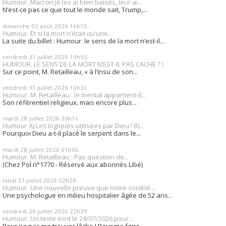
Humour. Macron je les ai bien baisés, leur ai...
N’est-ce pas ce que tout le monde sait, Trump,...
dimanche 02
août 2026
16h15
Humour. Et si la mort n’était qu’une...
La suite du billet : Humour. le sens de la mort n’est-il...
vendredi 31
juillet 2026
19h55
HUMOUR. LE SENS DE LA MORT N’EST-IL PAS CACHÉ ? !
Sur ce point, M. Retailleau, « à l’insu de son...
vendredi 31
juillet 2026
10h31
Humour. M. Retailleau : le mental appartient-il...
Son référentiel religieux, mais encore plus...
mardi 28
juillet 2026
20h16
Humour A) Les logiques utilisées par Dieu ! B)...
Pourquoi Dieu a-t-il placé le serpent dans le...
mardi 28
juillet 2026
01h06
Humour. M. Retailleau : Pas question de...
(Chez Pol n°1770 - Réservé aux abonnés Libé)
lundi 27
juillet 2026
02h28
Humour. Une nouvelle preuve que notre société...
Une psychologue en milieu hospitalier âgée de 52 ans...
vendredi 24
juillet 2026
22h39
Humour. Un texte écrit le 24/07/2026 pour...