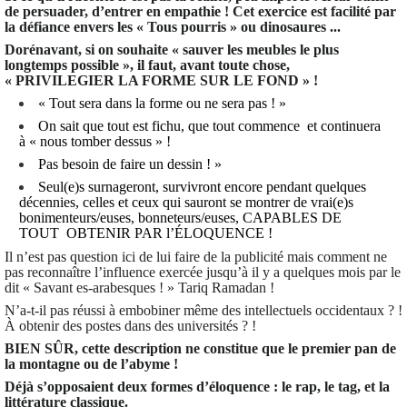
de persuader, d’entrer en empathie ! Cet exercice est facilité par
la défiance envers les « Tous pourris » ou dinosaures ...
Dorénavant, si on souhaite « sauver les meubles le plus
longtemps possible », il faut, avant toute chose,
« PRIVILEGIER LA FORME SUR LE FOND » !
« Tout sera dans la forme ou ne sera pas ! »
On sait que tout est fichu, que tout commence et continuera
à « nous tomber dessus » !
Pas besoin de faire un dessin ! »
Seul(e)s surnageront, survivront encore pendant quelques
décennies, celles et ceux qui sauront se montrer de vrai(e)s
bonimenteurs/euses, bonneteurs/euses, CAPABLES DE
TOUT OBTENIR PAR l’ÉLOQUENCE !
Il n’est pas question ici de lui faire de la publicité mais comment ne
pas reconnaître l’influence exercée jusqu’à il y a quelques mois par le
dit « Savant es-arabesques ! » Tariq Ramadan !
N’a-t-il pas réussi à embobiner même des intellectuels occidentaux ? !
À obtenir des postes dans des universités ? !
BIEN SÛR, cette description ne constitue que le premier pan de
la montagne ou de l’abyme !
Déjà s’opposaient deux formes d’éloquence : le rap, le tag, et la
littérature classique.