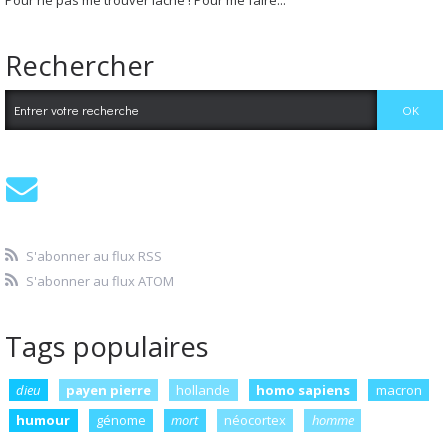
Pour ne pas me trouver lâche ! Pour me faire...
Rechercher
S'abonner au flux RSS
S'abonner au flux ATOM
Tags populaires
dieu
payen pierre
hollande
homo sapiens
macron
humour
génome
mort
néocortex
homme