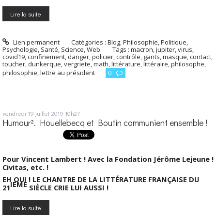
Lire la suite
Lien permanent
Catégories :
Blog
,
Philosophie
,
Politique
,
Psychologie
,
Santé
,
Science
,
Web
Tags :
macron
,
jupiter
,
virus
,
covid19
,
confinement
,
danger
,
policier
,
contrôle
,
gants
,
masque
,
contact
,
toucher
,
dunkerque
,
vergriete
,
math
,
littérature
,
littéraire
,
philosophe
,
philosophie
,
lettre au président
0
vendredi 19
juillet 2019
10h27
Humour². Houellebecq et Boutin communient ensemble !
Pour Vincent Lambert ! Avec la Fondation Jérôme Lejeune !
Civitas, etc. !
EH OUI ! LE CHANTRE DE LA LITTÉRATURE FRANÇAISE DU
IEME
21
SIÈCLE CRIE LUI AUSSI !
Lire la suite