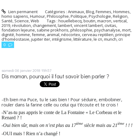
Lien permanent
Catégories :
Animaux
,
Blog
,
Femmes
,
Hommes,
homo sapiens
,
Humour
,
Philosophie
,
Politique
,
Psychologie
,
Religion
,
Santé
,
Science
,
Web
Tags :
houellebecq
,
boutin
,
macron
,
vertical
,
2019
,
révolution
,
changement
,
lambert
,
vincent lambert
,
civitas
,
fondation lejeune
,
sabine prokhoris
,
philosophie
,
psychanalyse
,
mort
,
dignité
,
homme
,
femme
,
animal
,
néocortex
,
cerveau reptilien
,
principe
d'homéostasie
,
jupiter iter
,
intégrisme
,
littérature
,
le cri
,
munch
,
cri
0
samedi 06
janvier 2018
19h57
Dis maman, pourquoi il faut savoir bien parler ?
-Eh bien ma Puce, tu le sais bien ! Pour séduire, embobiner,
rouler dans la farine celle ou celui qui t’écoute et te crois !
-N’as-tu pas appris le conte de La Fontaine « Le Corbeau et le
Renard ? !
ième
ième
-Oui bien sûr, mais on n’est plus au 17
siècle mais au 21
! ! !
-OUI mais ! Rien n’a changé !