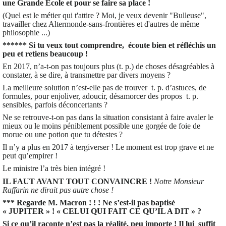
une Grande Ecole et pour se faire sa place !
(Quel est le métier qui t'attire ? Moi, je veux devenir "Bulleuse",
travailler chez Altermonde-sans-frontières et d'autres de même
philosophie ...)
****** Si tu veux tout comprendre, écoute bien et réfléchis un
peu et retiens beaucoup !
En 2017, n’a-t-on pas toujours plus (t. p.) de choses désagréables à
constater, à se dire, à transmettre par divers moyens ?
La meilleure solution n’est-elle pas de trouver t. p. d’astuces, de
formules, pour enjoliver, adoucir, désamorcer des propos t. p.
sensibles, parfois déconcertants ?
Ne se retrouve-t-on pas dans la situation consistant à faire avaler le
mieux ou le moins péniblement possible une gorgée de foie de
morue ou une potion que tu détestes ?
Il n’y a plus en 2017 à tergiverser ! Le moment est trop grave et ne
peut qu’empirer !
Le ministre l’a très bien intégré !
IL FAUT AVANT TOUT CONVAINCRE !
Notre Monsieur
Raffarin ne dirait pas autre chose !
*** Regarde M. Macron ! ! ! Ne s’est-il pas baptisé
« JUPITER » ! « CELUI QUI FAIT CE QU’IL A DIT » ?
Si ce qu’il raconte n’est pas la réalité, peu importe ! Il lui suffit