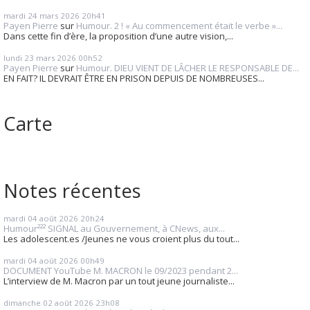
mardi 24
mars 2026
20h41
Payen Pierre
sur
Humour. 2 ! « Au commencement était le verbe »...
Dans cette fin d’ère, la proposition d’une autre vision,...
lundi 23
mars 2026
00h52
Payen Pierre
sur
Humour. DIEU VIENT DE LÂCHER LE RESPONSABLE DE...
EN FAIT? IL DEVRAIT ÊTRE EN PRISON DEPUIS DE NOMBREUSES...
Carte
Notes récentes
mardi 04
août 2026
20h24
Humour²²² SIGNAL au Gouvernement, à CNews, aux...
Les adolescent.es /Jeunes ne vous croient plus du tout...
mardi 04
août 2026
00h49
DOCUMENT YouTube M. MACRON le 09/2023 pendant 2...
L’interview de M. Macron par un tout jeune journaliste...
dimanche 02
août 2026
23h08