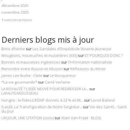
décembre 2025
novembre 2025
Toutes les archives
Derniers blogs mis à jour
Brins d’herbe
sur
Les Sandales d'Empédocle librairie jeunesse
Mougeons, moutruches et muselières (635)
sur
ET POURQUOI DONC ?
Bonnes et mauvaises ingérences
sur
l'information nationaliste
Rencontre entre Illusion et Allusion
sur
Réflexions du Miroir
James Lee Burke : Clete
sur
Le Bouquineur
*La vie gourmande*
sur
Carré Verlaine
LA ROYAUTÉ ? L'IDÉE NEUVE POUR REDRESSER LA...
sur
LAFAUTEAROUSSEAU
Hongrie : le Fidesz/KDNP donnés à 23 % et Mi...
sur
Lionel Baland
6 août. La Transfiguration de Notre Seigneur...
sur
Vie des Saints - Saint
du jour
UN JOUR, UNE CITATION (cxxiv)
sur
Alain Van Praet - BLOG