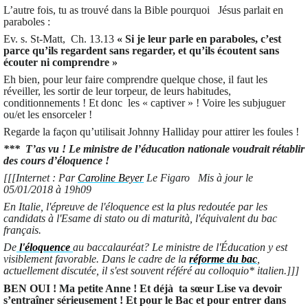
L’autre fois, tu as trouvé dans la Bible pourquoi Jésus parlait en
paraboles :
Ev. s. St-Matt, Ch. 13.13
« Si je leur parle en paraboles, c’est
parce qu’ils regardent sans regarder, et qu’ils écoutent sans
écouter ni comprendre »
Eh bien, pour leur faire comprendre quelque chose, il faut les
réveiller, les sortir de leur torpeur, de leurs habitudes,
conditionnements ! Et donc les « captiver » ! Voire les subjuguer
ou/et les ensorceler !
Regarde la façon qu’utilisait Johnny Halliday pour attirer les foules !
*** T’as vu ! Le ministre de l’éducation nationale voudrait rétablir
des cours d’éloquence !
[[[Internet : Par
Caroline Beyer
Le Figaro Mis à jour le
05/01/2018 à 19h09
En Italie, l'épreuve de l'éloquence est la plus redoutée par les
candidats à l'Esame di stato ou di maturità, l'équivalent du bac
français.
De
l'éloquence
au baccalauréat? Le ministre de l'Éducation y est
visiblement favorable. Dans le cadre de la
réforme du bac
,
actuellement discutée, il s'est souvent référé au colloquio* italien.]]]
BEN OUI ! Ma petite Anne ! Et déjà ta sœur Lise va devoir
s’entraîner sérieusement ! Et pour le Bac et pour entrer dans