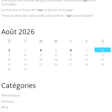
Une leçon d’économie (et pas seulement d’économie)
sur
Euro-
Synergies
La machine à écrire #31
sur
La plume et la page
”Faire le plein [de carburant] sans larmes.”
sur
Lionel Baland
Août 2026
D
L
M
M
J
V
S
1
2
3
4
5
6
7
8
9
10
11
12
13
14
15
16
17
18
19
20
21
22
23
24
25
26
27
28
29
30
31
Catégories
Alimentation
Animaux
Blog