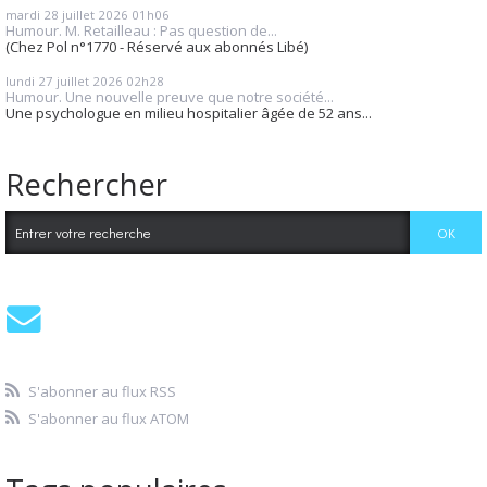
mardi 28
juillet 2026
01h06
Humour. M. Retailleau : Pas question de...
(Chez Pol n°1770 - Réservé aux abonnés Libé)
lundi 27
juillet 2026
02h28
Humour. Une nouvelle preuve que notre société...
Une psychologue en milieu hospitalier âgée de 52 ans...
Rechercher
S'abonner au flux RSS
S'abonner au flux ATOM