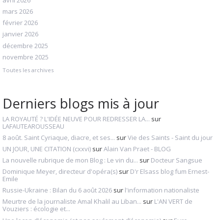
avril 2026
mars 2026
février 2026
janvier 2026
décembre 2025
novembre 2025
Toutes les archives
Derniers blogs mis à jour
LA ROYAUTÉ ? L'IDÉE NEUVE POUR REDRESSER LA...
sur
LAFAUTEAROUSSEAU
8 août. Saint Cyriaque, diacre, et ses...
sur
Vie des Saints - Saint du jour
UN JOUR, UNE CITATION (cxxvi)
sur
Alain Van Praet - BLOG
La nouvelle rubrique de mon Blog : Le vin du...
sur
Docteur Sangsue
Dominique Meyer, directeur d'opéra(s)
sur
D'r Elsass blog fum Ernest-
Emile
Russie-Ukraine : Bilan du 6 août 2026
sur
l'information nationaliste
Meurtre de la journaliste Amal Khalil au Liban...
sur
L'AN VERT de
Vouziers : écologie et...