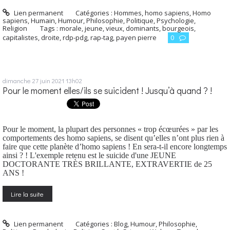
Lien permanent
Catégories :
Hommes, homo sapiens
,
Homo
sapiens
,
Humain
,
Humour
,
Philosophie
,
Politique
,
Psychologie
,
Religion
Tags :
morale
,
jeune
,
vieux
,
dominants
,
bourgeois
,
capitalistes
,
droite
,
rdp-pdg
,
rap-tag
,
payen pierre
0
dimanche 27
juin 2021
13h02
Pour le moment elles/ils se suicident ! Jusqu’à quand ? !
Pour le moment, la plupart des personnes « trop écœurées » par les
comportements des homo sapiens, se disent qu’elles n’ont plus rien à
faire que cette planète d’homo sapiens ! En sera-t-il encore longtemps
ainsi ? ! L'exemple retenu est le suicide d'une JEUNE
DOCTORANTE TRÈS BRILLANTE, EXTRAVERTIE de 25
ANS !
Lire la suite
Lien permanent
Catégories :
Blog
,
Humour
,
Philosophie
,