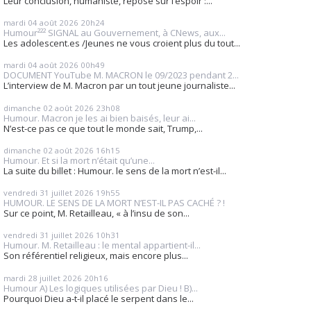
Leur conclusion, humaniste, repose sur l’espoir :...
mardi 04
août 2026
20h24
Humour²²² SIGNAL au Gouvernement, à CNews, aux...
Les adolescent.es /Jeunes ne vous croient plus du tout...
mardi 04
août 2026
00h49
DOCUMENT YouTube M. MACRON le 09/2023 pendant 2...
L’interview de M. Macron par un tout jeune journaliste...
dimanche 02
août 2026
23h08
Humour. Macron je les ai bien baisés, leur ai...
N’est-ce pas ce que tout le monde sait, Trump,...
dimanche 02
août 2026
16h15
Humour. Et si la mort n’était qu’une...
La suite du billet : Humour. le sens de la mort n’est-il...
vendredi 31
juillet 2026
19h55
HUMOUR. LE SENS DE LA MORT N’EST-IL PAS CACHÉ ? !
Sur ce point, M. Retailleau, « à l’insu de son...
vendredi 31
juillet 2026
10h31
Humour. M. Retailleau : le mental appartient-il...
Son référentiel religieux, mais encore plus...
mardi 28
juillet 2026
20h16
Humour A) Les logiques utilisées par Dieu ! B)...
Pourquoi Dieu a-t-il placé le serpent dans le...