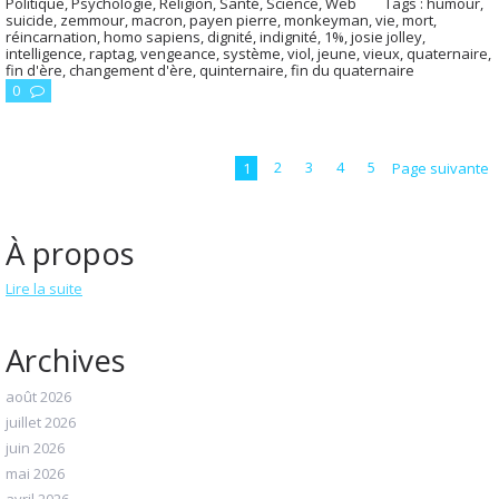
Politique
,
Psychologie
,
Religion
,
Santé
,
Science
,
Web
Tags :
humour
,
suicide
,
zemmour
,
macron
,
payen pierre
,
monkeyman
,
vie
,
mort
,
réincarnation
,
homo sapiens
,
dignité
,
indignité
,
1%
,
josie jolley
,
intelligence
,
raptag
,
vengeance
,
système
,
viol
,
jeune
,
vieux
,
quaternaire
,
fin d'ère
,
changement d'ère
,
quinternaire
,
fin du quaternaire
0
1
2
3
4
5
Page suivante
À propos
Lire la suite
Archives
août 2026
juillet 2026
juin 2026
mai 2026