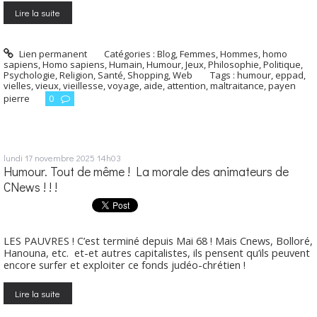
Lire la suite
Lien permanent
Catégories :
Blog
,
Femmes
,
Hommes, homo
sapiens
,
Homo sapiens
,
Humain
,
Humour
,
Jeux
,
Philosophie
,
Politique
,
Psychologie
,
Religion
,
Santé
,
Shopping
,
Web
Tags :
humour
,
eppad
,
vielles
,
vieux
,
vieillesse
,
voyage
,
aide
,
attention
,
maltraitance
,
payen
pierre
0
lundi 17
novembre 2025
14h03
Humour. Tout de même ! La morale des animateurs de
CNews ! ! !
LES PAUVRES ! C’est terminé depuis Mai 68 ! Mais Cnews, Bolloré,
Hanouna, etc. et-et autres capitalistes, ils pensent qu’ils peuvent
encore surfer et exploiter ce fonds judéo-chrétien !
Lire la suite