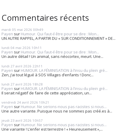
Commentaires récents
mardi 05
mai 2026
00h49
Payen
sur
Humour. Qui faut-il être pour se dire : Mon...
UN AUTRE RAPPEL, A PARTIR DU « SUR CONDITIONNEMENT » DE...
lundi 04
mai 2026
10h11
Payen
sur
Humour. Qui faut-il être pour se dire : Mon...
Un autre détail ! Un animal, sans néocortex, meurt. Une...
lundi 27
avril 2026
22h11
Payen
sur
HUMOUR. LA FÉMINISATION à l’insu du plein gré...
Zen, j’ai tout légué à SOS Villages d’enfants ! Donc...
lundi 27
avril 2026
18h28
Payen
sur
HUMOUR. LA FÉMINISATION à l’insu du plein gré...
Il serait négatif de faire de cette appréciation, un...
vendredi 24
avril 2026
10h21
Payen
sur
Humour. Ne serions-nous pas racistes si nous...
Une autre variante. Puisque nous ne sommes pas créé.es à...
jeudi 23
avril 2026
10h57
Payen
sur
Humour. Ne serions-nous pas racistes si nous...
Une variante ! L’enfer est terrestre ! « Heureusement »,...