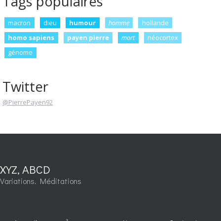
Tags populaires
macron
dieu
humour
homme
hollande
homo sapiens
payen pierre
mort
néocortex
génome
Twitter
@PierrePayen92
XYZ, ABCD
Variations. Méditations