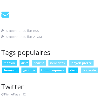
S'abonner au flux RSS
S'abonner au flux ATOM
Tags populaires
macron
mort
homme
néocortex
payen pierre
humour
génome
homo sapiens
dieu
hollande
Twitter
@PierrePayen92