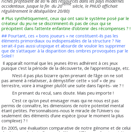
riches profitaient de 80 % des ressources dans les pays modernes
ième
occidentaux. Jusque la fin du 20
siècle, le PNUD affichait
régulièrement le déséquilibre 20/80)
# Plus synthétiquement, ceux qui ont saisi le système posé par le
créateur du jeu ne se discriminent-ils pas de ceux qui se
précipitent dans l’attente enfantine d’obtenir des récompenses ? !
## Pourtant, ces « bons joueurs » ne constituent-ils pas les
éléments primordiaux ou indispensables de la structure ? Ne
serait-il pas aussi utopique et absurde de vouloir les supprimer
que de s’attaquer à la disparition des ombres provoquées par le
Soleil !
Il apparaît normal que les jeunes êtres adhérent à ces jeux
puisque c’est la période de la découverte, de l’apprentissage, etc.
N’est-il pas plus bizarre qu’en prenant de l’âge on ne soit
pas amené à relativiser, à démystifier cette « soif » de jeu
terrestre, voire à imaginer plutôt une suite dans l’après- vie ? !
En prenant du recul, sans doute. Mais peu importe !
C’est ce qu’on peut envisager mais qui ne nous est pas
permis de connaître, les dimensions de notre potentiel mental
étant petites. Personnalisons-nous le miracle de l’Univers ou
seulement des éléments d’une espèce (pour le moment la plus
complexe) ? !
En 2005, une évaluation comparative de notre génome et de celui