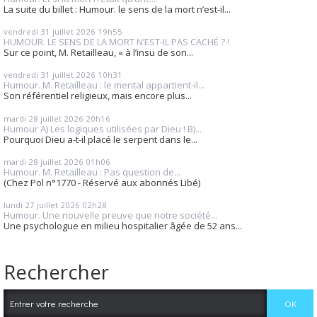
La suite du billet : Humour. le sens de la mort n’est-il...
vendredi 31
juillet 2026
19h55
HUMOUR. LE SENS DE LA MORT N’EST-IL PAS CACHÉ ? !
Sur ce point, M. Retailleau, « à l’insu de son...
vendredi 31
juillet 2026
10h31
Humour. M. Retailleau : le mental appartient-il...
Son référentiel religieux, mais encore plus...
mardi 28
juillet 2026
20h16
Humour A) Les logiques utilisées par Dieu ! B)...
Pourquoi Dieu a-t-il placé le serpent dans le...
mardi 28
juillet 2026
01h06
Humour. M. Retailleau : Pas question de...
(Chez Pol n°1770 - Réservé aux abonnés Libé)
lundi 27
juillet 2026
02h28
Humour. Une nouvelle preuve que notre société...
Une psychologue en milieu hospitalier âgée de 52 ans...
Rechercher