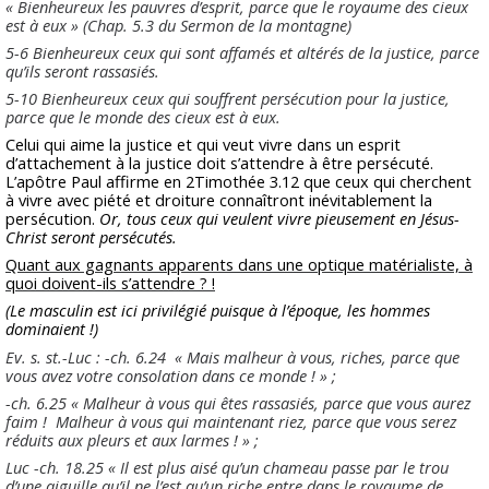
« Bienheureux les pauvres d’esprit, parce que le royaume des cieux
est à eux » (Chap. 5.3 du Sermon de la montagne)
5-6
Bienheureux ceux qui sont affamés et altérés de la justice, parce
qu’ils seront rassasiés.
5-10
Bienheureux ceux qui souffrent persécution pour la justice,
parce que le monde des cieux est à eux.
Celui qui aime la justice et qui veut vivre dans un esprit
d’attachement à la justice doit s’attendre à être persécuté.
L’apôtre Paul affirme en 2Timothée 3.12 que ceux qui cherchent
à vivre avec piété et droiture connaîtront inévitablement la
persécution.
Or, tous ceux qui veulent vivre pieusement en Jésus-
Christ seront persécutés.
Quant aux gagnants apparents dans une optique matérialiste, à
quoi doivent-ils s’attendre ? !
(Le masculin est ici privilégié puisque à l’époque, les hommes
dominaient !)
Ev. s. st.-Luc : -ch. 6.24 « Mais malheur à vous, riches, parce que
vous avez votre consolation dans ce monde ! » ;
-ch. 6.25 « Malheur à vous qui êtes rassasiés, parce que vous aurez
faim ! Malheur à vous qui maintenant riez, parce que vous serez
réduits aux pleurs et aux larmes ! » ;
Luc -ch. 18.25 « Il est plus aisé qu’un chameau passe par le trou
d’une aiguille qu’il ne l’est qu’un riche entre dans le royaume de