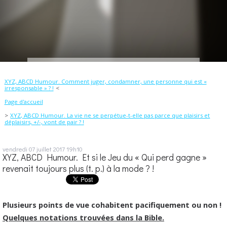
XYZ, ABCD Humour. Comment juger, condamner, une personne qui est «
irresponsable » ? !
Page d'accueil
XYZ, ABCD Humour. La vie ne se perpétue-t-elle pas parce que plaisirs et
déplaisirs, +/-, vont de pair ? !
vendredi 07
juillet 2017
19h10
XYZ, ABCD Humour. Et si le Jeu du « Qui perd gagne »
revenait toujours plus (t. p.) à la mode ? !
Plusieurs points de vue cohabitent pacifiquement ou non !
Quelques notations trouvées dans la Bible.