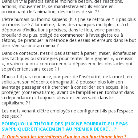
Dans un vrai paradis sans le moindre besoin, des réactions,
actions, mouvements, se manifesteraient-ils encore en
provoquant de l’animation, des indices de vie ? !
L’être humain ou l’homo sapiens (h. s.) ne se retrouve-t-il pas plus
ou moins livré à lui-même, dans des manques multiples, c. à d.
dépourvu d’indications précises, dans le flou, voire parfois
brouillard ou plus, obligé de commencer à l’aveuglette ou à
tâtons, de pratiquer la méthode des essais et erreurs dans le but
de « s’en sortir » au mieux ?
Dans ce contexte, n’est-il pas astreint à parier, miser, échafauder
des tactiques ou stratégies pour tenter de « gagner », « réussir
», « vaincre » ou « contourner », « dépasser », les obstacles qui
se présentent sans cesse ? !
N’aura-t-il pas tendance, par peur de l’insécurité, de la mort, en
sollicitant son néocortex imaginatif, à pousser plus loin son
avantage passager et à chercher à consolider son acquis, à le
protéger (conservatisme), avant de l’amplifier (en tombant dans
la dépendance) « toujours plus » et en versant dans le
capitalisme ? !
Les mots venant d’être employés ne configurent-ils pas l’espace
des jeux ?
POURQUOI LA THÉORIE DES JEUX NE POURRAIT-ELLE PAS
S’APPLIQUER EFFICACEMENT AU PREMIER DEGRÉ … ?
1) Quels sont les ingrédients d’un jeu qui fonctionne bien ?