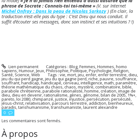
la mode)
« Je n'ai jamais rien entendu d'aussi absurde que
la
phrase de Socrate : Connais-toi toi-même »
(V. sur Internet
Michel Onfray : Dans la peau de Nicolas Sarkozy
) (En clair, la
traduction n’est-elle pas du type : C’est Dieu qui nous conduit. Il
suffit d’écouter ses messages, donc son instinct et ses intuitions ? !)
Lien permanent
Catégories :
Blog
,
Femmes
,
Hommes, homo
sapiens
,
Humour
,
Jeux
,
Philosophie
,
Politique
,
Psychologie
,
Religion
,
Santé
,
Science
,
Web
Tags :
vie
,
mort
,
jeu
,
enfer
,
enfer terrestre
,
dieu
,
jeu du qui perd gagne
,
jeu du qui gagne perd
,
riche
,
pauvre
,
souffrance
,
souffrant
,
handicap
,
handicapé
,
cerveau
,
intelligence
,
math
,
paramètre
,
théorie mathématique du chaos
,
chaos
,
mystère
,
combinatoire
,
bible
,
parabole chrétienne
,
parabole rationaliste
,
homme
,
création
,
image de
dieu
,
dieu en devenir
,
rationalisme
,
gènes
,
génome
,
bilan de 2005
,
1%+
,
pareto
,
loi 2080
,
chimpanzé
,
justice
,
injustice
,
persécution
,
persécuté
,
jésus-christ
,
relativisation
,
parcours terrestre
,
addiction
,
bienheureux
,
paradis
,
tanshumanisme
,
transhumaniste
,
laurent alexandre
0
Les commentaires sont fermés.
À propos