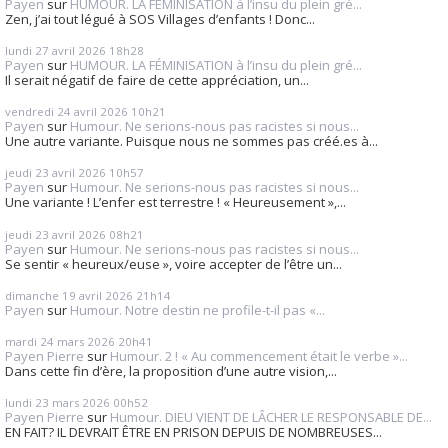
Payen
sur
HUMOUR. LA FÉMINISATION à l’insu du plein gré...
Zen, j’ai tout légué à SOS Villages d’enfants ! Donc...
lundi 27
avril 2026
18h28
Payen
sur
HUMOUR. LA FÉMINISATION à l’insu du plein gré...
Il serait négatif de faire de cette appréciation, un...
vendredi 24
avril 2026
10h21
Payen
sur
Humour. Ne serions-nous pas racistes si nous...
Une autre variante. Puisque nous ne sommes pas créé.es à...
jeudi 23
avril 2026
10h57
Payen
sur
Humour. Ne serions-nous pas racistes si nous...
Une variante ! L’enfer est terrestre ! « Heureusement »,...
jeudi 23
avril 2026
08h21
Payen
sur
Humour. Ne serions-nous pas racistes si nous...
Se sentir « heureux/euse », voire accepter de l’être un...
dimanche 19
avril 2026
21h14
Payen
sur
Humour. Notre destin ne profile-t-il pas «...
mardi 24
mars 2026
20h41
Payen Pierre
sur
Humour. 2 ! « Au commencement était le verbe »...
Dans cette fin d’ère, la proposition d’une autre vision,...
lundi 23
mars 2026
00h52
Payen Pierre
sur
Humour. DIEU VIENT DE LÂCHER LE RESPONSABLE DE...
EN FAIT? IL DEVRAIT ÊTRE EN PRISON DEPUIS DE NOMBREUSES...