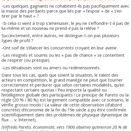
-Les quelques gagnants ne cohabitent-ils pas pacifiquement avec
la masse des perdants parce que liés par « l’espoir » de « s’en
tirer par le haut » ?
-Si celui-ci vient à trop s’amenuiser, le jeu ne s’effondre-t-il pas de
lui-même et un nouveau ne prend-il pas la relève ?
Succinctement, entre autres, ne distingue-t-on pas plusieurs
types de profil ?
-Ont soif de s’élancer les concurrents croyant en leur avenir.
-Les résignés et soumis ou les « pas de chance » se contentent
de respirer (ou presque).
-Les désabusés sont ou amers ou redimensionnés.
Dans tous les cas, quels que soient la situation, le talent des
acteurs en compétition, le grand manège ne peut que tourner
correctement et perdurer que selon certaines modalités, qu’en
respectant certains quotas ! Peu importe la qualité ou
l’intelligence globale des participants ! Le principe de Pareto ou la
règle (20 % / 80 %) est largement compatible avec ce scénario, le
vérifie grosso modo ! La valeur de cette observation (d’abord
concrète) d’économie de la fin du 19e siècle a pu être confirmée
scientifiquement dans des problèmes de physique dynamique de
flux … v. Internet)
(Vilfredo Pareto, économiste, vers 1900 observa qu’environ 20 % de