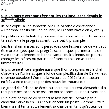
Dieu » !
Etc.
Sur un autre versant règnent les rationalistes depuis le
ième
18
siècle
Ils ont copié, à une symétrie près, la parabole chrétienne :
« L’homme est un dieu en devenir, le D étant ravalé en d, etc. !)
La politique de la fuite t. p. en avant vers l’installation du paradis
terrestre via le progrès scientifique bat t. p. son plein !
Les transhumanistes sont persuadés que l’espérance de vie peut
être prolongée, que les progrès scientifiques permettront de
vivre continuellement en bonne santé ; qu’à la limite, on pourra
changer les pièces ou parties déficientes tout en assurant
l’immortalité !
Implicitement, cela signifie aussi que l’homo sapiens est le chef
d’œuvre de l’Univers, que la loi de complexification de Darwin est
devenue obsolète ! Comme la voiture de 2017 n’a plus aucun
intérêt à être changée par des nouvelles moutures !
Le grand chef de cette école ou secte est Laurent Alexandre. Il a
récupéré des benêts de pseudo philosophes qui n’entravent rien !
L’un a été complice du second assassinat de Socrate par le
candidat Sarkozy en 2007 pour obtenir un poste. Comme il faut
bien vivre, il tente actuellement sa chance en tant qu’auteur de