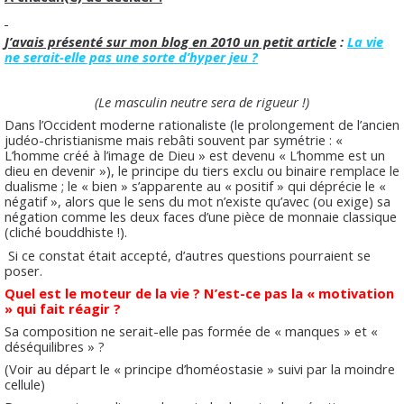
J’avais présenté sur mon blog en 2010 un petit article
:
La vie
ne serait-elle pas une sorte d’hyper jeu ?
(Le masculin neutre sera de rigueur !)
Dans l’Occident moderne rationaliste (le prolongement de l’ancien
judéo-christianisme mais rebâti souvent par symétrie : «
L’homme créé à l’image de Dieu » est devenu « L’homme est un
dieu en devenir »), le principe du tiers exclu ou binaire remplace le
dualisme ; le « bien » s’apparente au « positif » qui déprécie le «
négatif », alors que le sens du mot n’existe qu’avec (ou exige) sa
négation comme les deux faces d’une pièce de monnaie classique
(cliché bouddhiste !).
Si ce constat était accepté, d’autres questions pourraient se
poser.
Quel est le moteur de la vie ? N’est-ce pas la « motivation
» qui fait réagir ?
Sa composition ne serait-elle pas formée de « manques » et «
déséquilibres » ?
(Voir au départ le « principe d’homéostasie » suivi par la moindre
cellule)