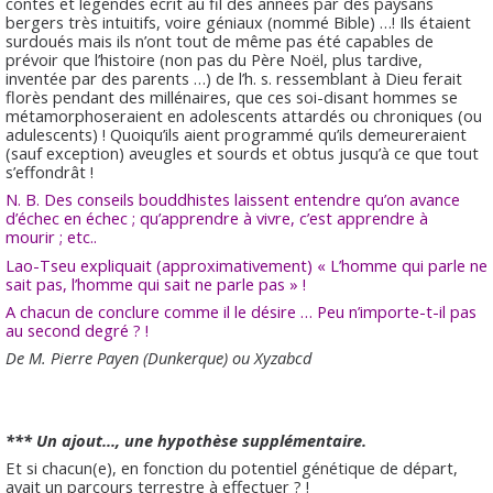
contes et légendes écrit au fil des années par des paysans
bergers très intuitifs, voire géniaux (nommé Bible) …! Ils étaient
surdoués mais ils n’ont tout de même pas été capables de
prévoir que l’histoire (non pas du Père Noël, plus tardive,
inventée par des parents …) de l’h. s. ressemblant à Dieu ferait
florès pendant des millénaires, que ces soi-disant hommes se
métamorphoseraient en adolescents attardés ou chroniques (ou
adulescents) ! Quoiqu’ils aient programmé qu’ils demeureraient
(sauf exception) aveugles et sourds et obtus jusqu’à ce que tout
s’effondrât !
N. B. Des conseils bouddhistes laissent entendre qu’on avance
d’échec en échec ; qu’apprendre à vivre, c’est apprendre à
mourir ; etc..
Lao-Tseu expliquait (approximativement) « L’homme qui parle ne
sait pas, l’homme qui sait ne parle pas » !
A chacun de conclure comme il le désire … Peu n’importe-t-il pas
au second degré ? !
De M. Pierre Payen (Dunkerque) ou Xyzabcd
*** Un ajout..., une hypothèse supplémentaire.
Et si chacun(e), en fonction du potentiel génétique de départ,
avait un parcours terrestre à effectuer ? !