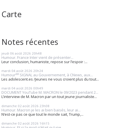
Carte
Notes récentes
jeudi 06
août 2026
20h48
Humour. France Inter vient de présenter...
Leur conclusion, humaniste, repose sur l’espoir :...
mardi 04
août 2026
20h24
Humour²²² SIGNAL au Gouvernement, à CNews, aux...
Les adolescent.es /Jeunes ne vous croient plus du tout...
mardi 04
août 2026
00h49
DOCUMENT YouTube M. MACRON le 09/2023 pendant 2...
L’interview de M. Macron par un tout jeune journaliste...
dimanche 02
août 2026
23h08
Humour. Macron je les ai bien baisés, leur ai...
N’est-ce pas ce que tout le monde sait, Trump,...
dimanche 02
août 2026
16h15
Humour. Et si la mort n’était qu’une...