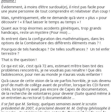
génome !
Évidemment, à moins d’être surdoué(e), il n’est pas facile pour
une jeune personne de tout comprendre et relativiser d’un coup !
Mais, symétriquement, elle ne demande qu’à vivre « plus » pour
découvrir ! « Il faut laisser le temps au temps » !
Quant aux trop énormes accidents génétiques, trop grands
handicaps, reste un mystère (Pour moi) ...
Ils entrent dans la configuration des mathématiques, dans les
options de la Combinatoire des différents éléments mais ? !
Pourquoi de tels handicaps ? De telles souffrances ? Un tel enfer
terrestre ?
That is the question !
Ce qui est sûr, c’est qu’à 72 ans, estimant m’être bien tiré des
problèmes rencontrés, je ne voudrais pas renaître ! Que dés
l’adolescence, pour rien au monde je n’aurais voulu enfanter !
Qu’à cause de cette vision de la vie parfois horrible, je suis devenu
prof de math de collège avant de profiter, lorsque les CDI furent
créés, lorsqu’il n’y avait pas encore de Capes de documentation,
de la recherche de volontaires pour devenir (Suite quand même à
un entretien au rectorat !) documentaliste ...
Il se fait que M. Sarkozy, quelques semaines avant le scrutin
présidentiel de 2007, a proclamé devant M. M. Onfray (philosophe à