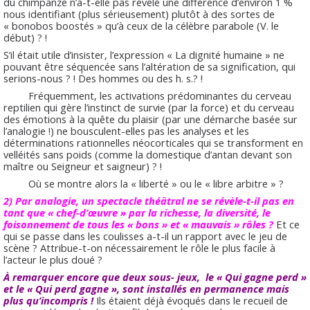
du chimpanzé n’a-t-elle pas révélé une différence d’environ 1 %
nous identifiant (plus sérieusement) plutôt à des sortes de
« bonobos boostés » qu’à ceux de la célèbre parabole (V. le
début) ? !
S’il était utile d’insister, l’expression « La dignité humaine » ne
pouvant être séquencée sans l’altération de sa signification, qui
serions-nous ? ! Des hommes ou des h. s.? !
Fréquemment, les activations prédominantes du cerveau
reptilien qui gère l’instinct de survie (par la force) et du cerveau
des émotions à la quête du plaisir (par une démarche basée sur
l’analogie !) ne bousculent-elles pas les analyses et les
déterminations rationnelles néocorticales qui se transforment en
velléités sans poids (comme la domestique d’antan devant son
maître ou Seigneur et saigneur) ? !
Où se montre alors la « liberté » ou le « libre arbitre » ?
2) Par analogie, un spectacle théâtral ne se révèle-t-il pas en
tant que « chef-d’œuvre » par la richesse, la diversité, le
foisonnement de tous les « bons » et « mauvais » rôles ?
Et ce
qui se passe dans les coulisses a-t-il un rapport avec le jeu de
scène ? Attribue-t-on nécessairement le rôle le plus facile à
l’acteur le plus doué ?
À remarquer encore que deux sous- jeux, le « Qui gagne perd »
et le « Qui perd gagne », sont installés en permanence mais
plus qu’incompris !
Ils étaient déjà évoqués dans le recueil de