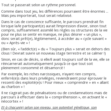
Tout se passerait selon un rythme personnel.
Comme dans tout jeu, les différences pourraient être énormes ...
Mais peu importerait, tout serait relativisé.
Dans le cas de conscience suffisante, le parcours prendrait fin
lorsque la/le participant(e) aurait l’impression d’avoir, sinon tout
compris, suffisamment assimilé les règles ou structures de la vie
pour ne plus se sentir en manque, ne plus désirer « un plus »,
donc serait prêt(e), légitimement, à accéder au « cycle suivant »
ou « Après-vie » !
(Bien sûr, « l’addict(e) » du « Toujours plus » serait en dehors des
clous ! Devrait suivre un nouveau stage terrestre et se calmer !)
Sinon, en cas de décès, si elle/il avait toujours soif de la vie, elle se
réincarnerait automatiquement jusqu’à ce que tout soit
pleinement consommé et désamorcé !
Par exemple, les riches narcissiques, n’ayant rien compris,
enferré(e)s dans leurs privilèges, reviendraient pour éprouver le
ressenti des exploité(e)s ! Pour mieux « comprendre » en « allant
au charbon » !
Il ne s’agirait pas de pénalisations ou de condamnations mais de
parcours à effectuer dans la « compréhension », en activant le «
néocortex » !
Et à chacun(e) selon son niveau, son potentiel génétique, son