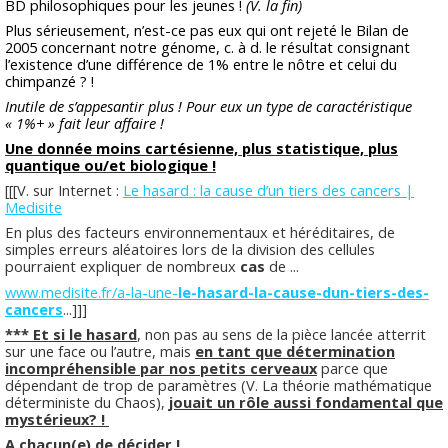
BD philosophiques pour les jeunes !
(V. la fin)
Plus sérieusement, n’est-ce pas eux qui ont rejeté le Bilan de
2005 concernant notre génome, c. à d. le résultat consignant
l’existence d’une différence de 1% entre le nôtre et celui du
chimpanzé ? !
Inutile de s’appesantir plus ! Pour eux un type de caractéristique
« 1%+ » fait leur affaire !
Une donnée moins cartésienne, plus statistique, plus
quantique ou/et biologique !
[[[V. sur Internet :
Le hasard : la cause d’un tiers des cancers |
Medisite
En plus des facteurs environnementaux et héréditaires, de
simples erreurs aléatoires lors de la division des cellules
pourraient expliquer de nombreux
cas
de ...
www.medisite.fr/a-la-une-
le-hasard-la-cause-dun-tiers-des-
cancers
...]]]
*** Et si le hasard
, non pas au sens de la pièce lancée atterrit
sur une face ou l’autre, mais
en tant que détermination
incompréhensible par nos petits cerveaux
parce que
dépendant de trop de paramètres (V. La théorie mathématique
déterministe du Chaos),
jouait un rôle aussi fondamental que
mystérieux? !
A chacun(e) de décider !