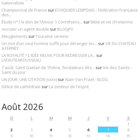
nationaliste
Championnat de France
sur
ECHIQUIER LEMPDAIS - Fédération Française
des...
Étude n°7 le don de l’Amour 1 Corinthiens...
sur
Bible et vie chretienne
recruter un agent double
sur
BLOGJFV
Meuglements
sur
Touraine sereine
Un mot d’un seul homme suffit pour déranger les...
sur
VIE DU CHATEAU
à FERNEY
LA ROYAUTÉ ? L'IDÉE NEUVE POUR REDRESSER LA...
sur
LAFAUTEAROUSSEAU
7 août. Saint Gaëtan de Thiène, fondateurs des...
sur
Vie des Saints -
Saint du jour
UN JOUR, UNE CITATION (cxxv)
sur
Alain Van Praet - BLOG
Délice de cathédrale
sur
La senteur de l'esprit
Août 2026
D
L
M
M
J
V
S
1
2
3
4
5
6
7
8
9
10
11
12
13
14
15