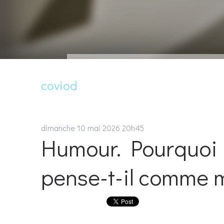
coviod
dimanche 10
mai 2026
20h45
Humour. Pourquoi
pense-t-il comme m