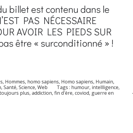
du billet est contenu dans le
L N’EST PAS NÉCESSAIRE
OUR AVOIR LES PIEDS SUR
 pas être « surconditionné » !
s
,
Hommes, homo sapiens
,
Homo sapiens
,
Humain
,
n
,
Santé
,
Science
,
Web
Tags :
humour
,
intellligence
,
toujours plus
,
addiction
,
fin d'ère
,
coviod
,
guerre en