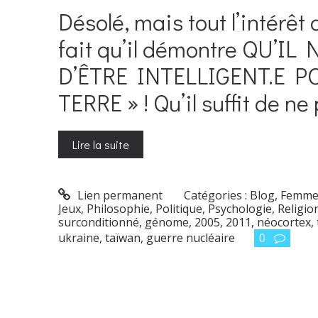
Désolé, mais tout l’intérêt 
fait qu’il démontre QU’I
D’ÊTRE INTELLIGENT.E P
TERRE » ! Qu’il suffit de ne
Lire la suite
Lien permanent
Catégories :
Blog
,
Femme
Jeux
,
Philosophie
,
Politique
,
Psychologie
,
Religio
surconditionné
,
génome
,
2005
,
2011
,
néocortex
,
ukraine
,
taïwan
,
guerre nucléaire
0