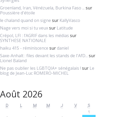
Synergies
Groenland, Iran, Vénézuela, Burkina Faso ...
sur
Poussière d'étoile
le chaland quand on signe
sur
KallyVasco
Nage vers moi si tu veux
sur
Latitude
Crépol, LFI : l’AGRIF dans les médias
sur
SYNTHESE NATIONALE
haiku 415 - réminiscence
sur
daniel
Saxe-Anhalt : files devant les stands de l'AfD...
sur
Lionel Baland
Ne pas oublier les LGBTQIA+ sénégalais !
sur
Le
blog de Jean-Luc ROMERO-MICHEL
Août 2026
D
L
M
M
J
V
S
1