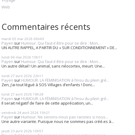
Voyage
Web
Commentaires récents
mardi 05
mai 2026
00h49
Payen
sur
Humour. Qui faut-il être pour se dire : Mon...
UN AUTRE RAPPEL, A PARTIR DU « SUR CONDITIONNEMENT » DE...
lundi 04
mai 2026
10h11
Payen
sur
Humour. Qui faut-il être pour se dire : Mon...
Un autre détail ! Un animal, sans néocortex, meurt. Une...
lundi 27
avril 2026
22h11
Payen
sur
HUMOUR. LA FÉMINISATION à l’insu du plein gré...
Zen, j’ai tout légué à SOS Villages d’enfants ! Donc...
lundi 27
avril 2026
18h28
Payen
sur
HUMOUR. LA FÉMINISATION à l’insu du plein gré...
Il serait négatif de faire de cette appréciation, un...
vendredi 24
avril 2026
10h21
Payen
sur
Humour. Ne serions-nous pas racistes si nous...
Une autre variante. Puisque nous ne sommes pas créé.es à...
jeudi 23
avril 2026
10h57