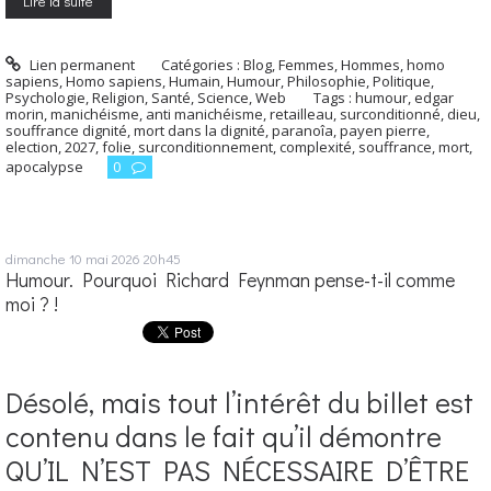
Lire la suite
Lien permanent
Catégories :
Blog
,
Femmes
,
Hommes, homo
sapiens
,
Homo sapiens
,
Humain
,
Humour
,
Philosophie
,
Politique
,
Psychologie
,
Religion
,
Santé
,
Science
,
Web
Tags :
humour
,
edgar
morin
,
manichéisme
,
anti manichéisme
,
retailleau
,
surconditionné
,
dieu
,
souffrance dignité
,
mort dans la dignité
,
paranoîa
,
payen pierre
,
election
,
2027
,
folie
,
surconditionnement
,
complexité
,
souffrance
,
mort
,
apocalypse
0
dimanche 10
mai 2026
20h45
Humour. Pourquoi Richard Feynman pense-t-il comme
moi ? !
Désolé, mais tout l’intérêt du billet est
contenu dans le fait qu’il démontre
QU’IL N’EST PAS NÉCESSAIRE D’ÊTRE