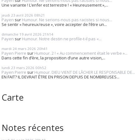
Payen
sur
Humour. Ne serions-nous pas racistes si nous...
Une variante ! L’enfer est terrestre ! « Heureusement »,...
jeudi 23
avril 2026
08h21
Payen
sur
Humour. Ne serions-nous pas racistes si nous...
Se sentir « heureux/euse », voire accepter de l’être un...
dimanche 19
avril 2026
21h14
Payen
sur
Humour. Notre destin ne profile-t-il pas «...
mardi 24
mars 2026
20h41
Payen Pierre
sur
Humour. 2 ! « Au commencement était le verbe »...
Dans cette fin d’ère, la proposition d’une autre vision,...
lundi 23
mars 2026
00h52
Payen Pierre
sur
Humour. DIEU VIENT DE LÂCHER LE RESPONSABLE DE...
EN FAIT? IL DEVRAIT ÊTRE EN PRISON DEPUIS DE NOMBREUSES...
Carte
Notes récentes