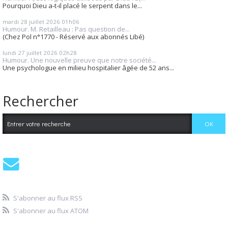
Pourquoi Dieu a-t-il placé le serpent dans le...
mardi 28
juillet 2026
01h06
Humour. M. Retailleau : Pas question de...
(Chez Pol n°1770 - Réservé aux abonnés Libé)
lundi 27
juillet 2026
02h28
Humour. Une nouvelle preuve que notre société...
Une psychologue en milieu hospitalier âgée de 52 ans...
Rechercher
S'abonner au flux RSS
S'abonner au flux ATOM