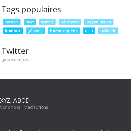
Tags populaires
macron
mort
homme
néocortex
payen pierre
humour
génome
homo sapiens
dieu
hollande
Twitter
@PierrePayen92
XYZ, ABCD
Variations. Méditations