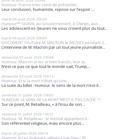
jeudi 06
août 2026
20h48
Humour. France Inter vient de présenter...
Leur conclusion, humaniste, repose sur l’espoir :...
mardi 04
août 2026
20h24
Humour²²² SIGNAL au Gouvernement, à CNews, aux...
Les adolescent.es /Jeunes ne vous croient plus du tout...
mardi 04
août 2026
00h49
DOCUMENT YouTube M. MACRON le 09/2023 pendant 2...
L’interview de M. Macron par un tout jeune journaliste...
dimanche 02
août 2026
23h08
Humour. Macron je les ai bien baisés, leur ai...
N’est-ce pas ce que tout le monde sait, Trump,...
dimanche 02
août 2026
16h15
Humour. Et si la mort n’était qu’une...
La suite du billet : Humour. le sens de la mort n’est-il...
vendredi 31
juillet 2026
19h55
HUMOUR. LE SENS DE LA MORT N’EST-IL PAS CACHÉ ? !
Sur ce point, M. Retailleau, « à l’insu de son...
vendredi 31
juillet 2026
10h31
Humour. M. Retailleau : le mental appartient-il...
Son référentiel religieux, mais encore plus...
mardi 28
juillet 2026
20h16
Humour A) Les logiques utilisées par Dieu ! B)...