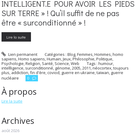
INTELLIGENT.E POUR AVOIR LES PIEDS
SUR TERRE » ! Qu’il suffit de ne pas
être « surconditionné » !
Lire la suite
Lien permanent
Catégories :
Blog
,
Femmes
,
Hommes, homo
sapiens
,
Homo sapiens
,
Humain
,
Jeux
,
Philosophie
,
Politique
,
Psychologie
,
Religion
,
Santé
,
Science
,
Web
Tags :
humour
,
intellligence
,
surconditionné
,
génome
,
2005
,
2011
,
néocortex
,
toujours
plus
,
addiction
,
fin d'ère
,
coviod
,
guerre en ukraine
,
taïwan
,
guerre
nucléaire
0
À propos
Lire la suite
Archives
août 2026