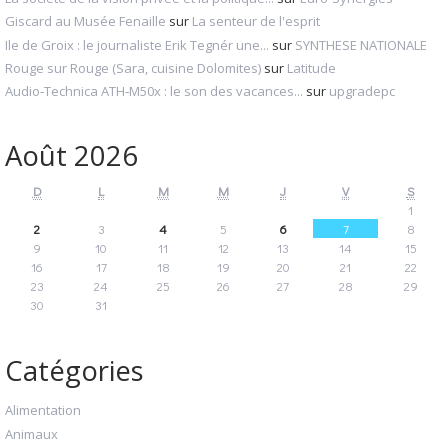
Giscard au Musée Fenaille
sur
La senteur de l'esprit
Ile de Groix : le journaliste Erik Tegnér une...
sur
SYNTHESE NATIONALE
Rouge sur Rouge (Sara, cuisine Dolomites)
sur
Latitude
Audio‑Technica ATH‑M50x : le son des vacances...
sur
upgradepc
Août 2026
D
L
M
M
J
V
S
1
2
3
4
5
6
7
8
9
10
11
12
13
14
15
16
17
18
19
20
21
22
23
24
25
26
27
28
29
30
31
Catégories
Alimentation
Animaux