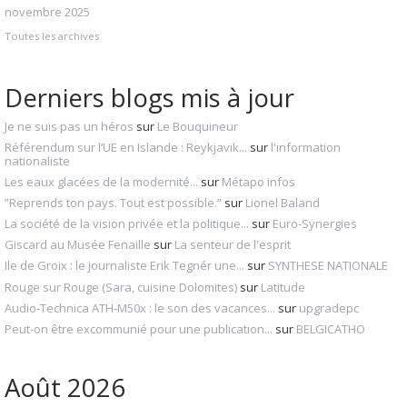
novembre 2025
Toutes les archives
Derniers blogs mis à jour
Je ne suis pas un héros
sur
Le Bouquineur
Référendum sur l’UE en Islande : Reykjavik...
sur
l'information
nationaliste
Les eaux glacées de la modernité...
sur
Métapo infos
”Reprends ton pays. Tout est possible.”
sur
Lionel Baland
La société de la vision privée et la politique...
sur
Euro-Synergies
Giscard au Musée Fenaille
sur
La senteur de l'esprit
Ile de Groix : le journaliste Erik Tegnér une...
sur
SYNTHESE NATIONALE
Rouge sur Rouge (Sara, cuisine Dolomites)
sur
Latitude
Audio‑Technica ATH‑M50x : le son des vacances...
sur
upgradepc
Peut-on être excommunié pour une publication...
sur
BELGICATHO
Août 2026