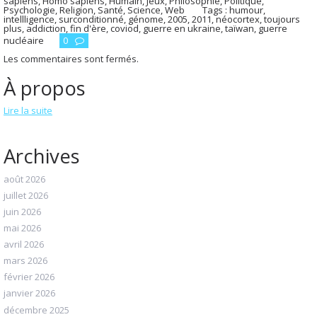
sapiens
,
Homo sapiens
,
Humain
,
Jeux
,
Philosophie
,
Politique
,
Psychologie
,
Religion
,
Santé
,
Science
,
Web
Tags :
humour
,
intellligence
,
surconditionné
,
génome
,
2005
,
2011
,
néocortex
,
toujours
plus
,
addiction
,
fin d'ère
,
coviod
,
guerre en ukraine
,
taïwan
,
guerre
nucléaire
0
Les commentaires sont fermés.
À propos
Lire la suite
Archives
août 2026
juillet 2026
juin 2026
mai 2026
avril 2026
mars 2026
février 2026
janvier 2026
décembre 2025