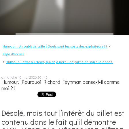
Humour . Un oubli de taille ! Quels sont les sorts des exploiteurs ? !
Page d'accueil
Humour. Lettre à CNews, qui déjà perd une partie de son audience !
dimanche 10
mai 2026
20h45
Humour. Pourquoi Richard Feynman pense-t-il comme
moi ? !
Désolé, mais tout l’intérêt du billet est
contenu dans le fait qu’il démontre