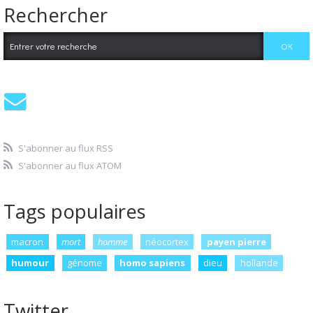
Rechercher
S'abonner au flux RSS
S'abonner au flux ATOM
Tags populaires
macron
mort
homme
néocortex
payen pierre
humour
génome
homo sapiens
dieu
hollande
Twitter