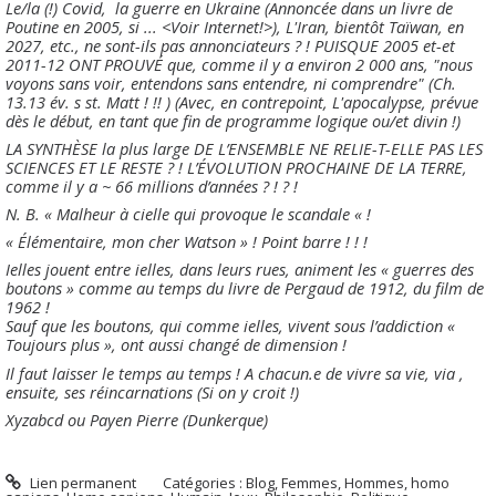
Le/la (!) Covid, la guerre en Ukraine (Annoncée dans un livre de
Poutine en 2005, si ... <Voir Internet!>), L'Iran, bientôt Taïwan, en
2027, etc., ne sont-ils pas annonciateurs ? ! PUISQUE 2005 et-et
2011-12 ONT PROUVÉ que, comme il y a environ 2 000 ans, "nous
voyons sans voir, entendons sans entendre, ni comprendre" (Ch.
13.13 év. s st. Matt ! !! ) (Avec, en contrepoint, L'apocalypse, prévue
dès le début, en tant que fin de programme logique ou/et divin !)
LA SYNTHÈSE la plus large DE L’ENSEMBLE NE RELIE-T-ELLE PAS LES
SCIENCES ET LE RESTE ? ! L’ÉVOLUTION PROCHAINE DE LA TERRE,
comme il y a ~ 66 millions d’années ? ! ? !
N. B. « Malheur à cielle qui provoque le scandale « !
« Élémentaire, mon cher Watson » ! Point barre ! ! !
Ielles jouent entre ielles, dans leurs rues, animent les « guerres des
boutons » comme au temps du livre de Pergaud de 1912, du film de
1962 !
Sauf que les boutons, qui comme ielles, vivent sous l’addiction «
Toujours plus », ont aussi changé de dimension !
Il faut laisser le temps au temps ! A chacun.e de vivre sa vie, via ,
ensuite, ses réincarnations (Si on y croit !)
Xyzabcd ou Payen Pierre (Dunkerque)
Lien permanent
Catégories :
Blog
,
Femmes
,
Hommes, homo