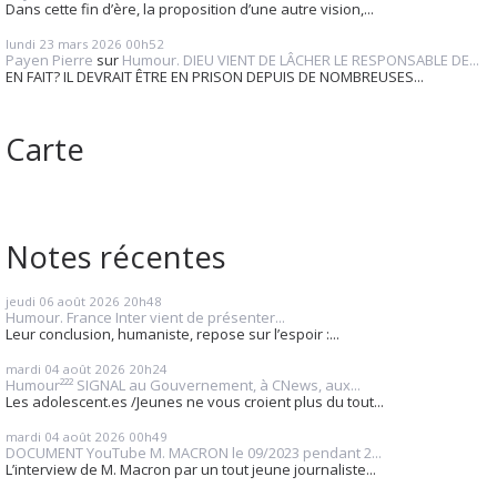
Dans cette fin d’ère, la proposition d’une autre vision,...
lundi 23
mars 2026
00h52
Payen Pierre
sur
Humour. DIEU VIENT DE LÂCHER LE RESPONSABLE DE...
EN FAIT? IL DEVRAIT ÊTRE EN PRISON DEPUIS DE NOMBREUSES...
Carte
Notes récentes
jeudi 06
août 2026
20h48
Humour. France Inter vient de présenter...
Leur conclusion, humaniste, repose sur l’espoir :...
mardi 04
août 2026
20h24
Humour²²² SIGNAL au Gouvernement, à CNews, aux...
Les adolescent.es /Jeunes ne vous croient plus du tout...
mardi 04
août 2026
00h49
DOCUMENT YouTube M. MACRON le 09/2023 pendant 2...
L’interview de M. Macron par un tout jeune journaliste...