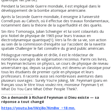
Pendant la Seconde Guerre mondiale, il est impliqué dans le
développement de la bombe atomique américaine.
Après la Seconde Guerre mondiale, il enseigne à l'université
Cornell puis au Caltech, où il effectue des travaux fondamentaux,
notamment dans la théorie de la superfluidité et des quarks.
Sin-Itiro Tomonaga, Julian Schwinger et lui sont colauréats du
prix Nobel de physique de 1965 pour leurs travaux en
électrodynamique quantique[1]. Vers la fin de sa vie, son action
au sein de la commission d'enquête sur l'accident de la navette
spatiale Challenger le fait connaître du grand public américain.
Pédagogue remarquable et drôle, il est le rédacteur de
nombreux ouvrages de vulgarisation reconnus. Parmi ces livres,
les Feynman lectures on physics, un cours de physique de niveau
universitaire qui, depuis sa parution, est devenu un classique pour
tous les étudiants de premier cycle en physique et leurs
professeurs. Il raconte aussi ses nombreuses aventures dans
plusieurs ouvrages : Surely You're Joking, Mr. Feynman! (paru en
français sous le titre Vous voulez rire, monsieur Feynman !) et
What Do You Care What Other People Think?.
……………………………..
On a demandé à Richard Feynman si Dieu existe — sa
réponse a tout changé
https://youtu.be/IWzj8o7KmBw ~18 mn.