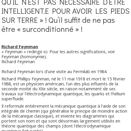
QU’IL N’EST PAS NÉCESSAIRE D’ÊTRE
INTELLIGENT.E POUR AVOIR LES PIEDS
SUR TERRE » ! Qu’il suffit de ne pas
être « surconditionné » !
Richard Feynman
« Feynman » redirige ici. Pour les autres significations, voir
Feynman (homonymie).
Richard Feynman
Richard Feynman lors d'une visite au Fermilab en 1984.
Richard Phillips Feynman, né le 11 mai 1918 et mort le 15 février
1988, est un physicien américain, l'un des plus influents de la
seconde moitié du XXe siècle, en raison notamment de ses
travaux sur l'électrodynamique quantique, les quarks et l'hélium
superfluide.
Il reformule entièrement la mécanique quantique à l'aide de son
intégrale de chemin (qui généralise le principe de moindre action
de la mécanique classique), et invente les diagrammes qui
portent son nom et qui sont désormais largement utilisés en
théorie quantique des champs (dont l'électrodynamique
quantique fait partie).