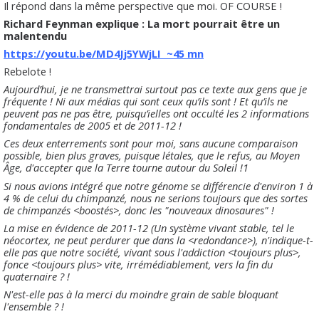
Il répond dans la même perspective que moi. OF COURSE !
Richard Feynman explique : La mort pourrait être un
malentendu
https://youtu.be/MD4Jj5YWjLI ~45 mn
Rebelote !
Aujourd’hui, je ne transmettrai surtout pas ce texte aux gens que je
fréquente ! Ni aux médias qui sont ceux qu’ils sont ! Et qu’ils ne
peuvent pas ne pas être, puisqu’ielles ont occulté les 2 informations
fondamentales de 2005 et de 2011-12 !
Ces deux enterrements sont pour moi, sans aucune comparaison
possible, bien plus graves, puisque létales, que le refus, au Moyen
Âge, d'accepter que la Terre tourne autour du Soleil !1
Si nous avions intégré que notre génome se différencie d'environ 1 à
4 % de celui du chimpanzé, nous ne serions toujours que des sortes
de chimpanzés <boostés>, donc les "nouveaux dinosaures" !
La mise en évidence de 2011-12 (Un système vivant stable, tel le
néocortex, ne peut perdurer que dans la <redondance>), n'indique-t-
elle pas que notre société, vivant sous l'addiction <toujours plus>,
fonce <toujours plus> vite, irrémédiablement, vers la fin du
quaternaire ? !
N'est-elle pas à la merci du moindre grain de sable bloquant
l'ensemble ? !