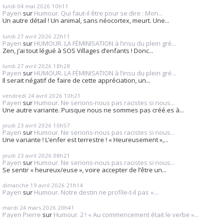
lundi 04
mai 2026
10h11
Payen
sur
Humour. Qui faut-il être pour se dire : Mon...
Un autre détail ! Un animal, sans néocortex, meurt. Une...
lundi 27
avril 2026
22h11
Payen
sur
HUMOUR. LA FÉMINISATION à l’insu du plein gré...
Zen, j’ai tout légué à SOS Villages d’enfants ! Donc...
lundi 27
avril 2026
18h28
Payen
sur
HUMOUR. LA FÉMINISATION à l’insu du plein gré...
Il serait négatif de faire de cette appréciation, un...
vendredi 24
avril 2026
10h21
Payen
sur
Humour. Ne serions-nous pas racistes si nous...
Une autre variante. Puisque nous ne sommes pas créé.es à...
jeudi 23
avril 2026
10h57
Payen
sur
Humour. Ne serions-nous pas racistes si nous...
Une variante ! L’enfer est terrestre ! « Heureusement »,...
jeudi 23
avril 2026
08h21
Payen
sur
Humour. Ne serions-nous pas racistes si nous...
Se sentir « heureux/euse », voire accepter de l’être un...
dimanche 19
avril 2026
21h14
Payen
sur
Humour. Notre destin ne profile-t-il pas «...
mardi 24
mars 2026
20h41
Payen Pierre
sur
Humour. 2 ! « Au commencement était le verbe »...