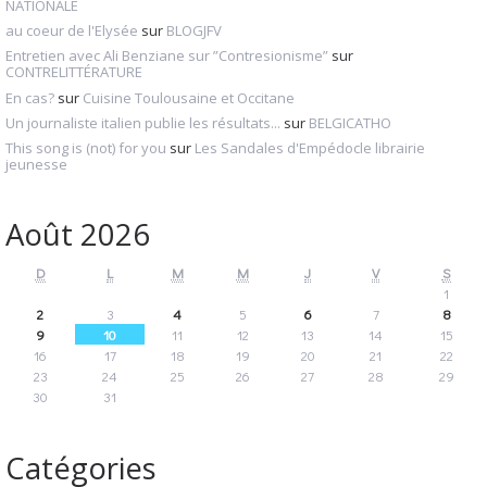
NATIONALE
au coeur de l'Elysée
sur
BLOGJFV
Entretien avec Ali Benziane sur ”Contresionisme”
sur
CONTRELITTÉRATURE
En cas?
sur
Cuisine Toulousaine et Occitane
Un journaliste italien publie les résultats...
sur
BELGICATHO
This song is (not) for you
sur
Les Sandales d'Empédocle librairie
jeunesse
Août 2026
D
L
M
M
J
V
S
1
2
3
4
5
6
7
8
9
10
11
12
13
14
15
16
17
18
19
20
21
22
23
24
25
26
27
28
29
30
31
Catégories