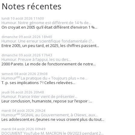
Notes récentes
lundi 10
août 2026
11h00
Humour. Notre génome est différent de 14 % de...
On croyait en 2005 qu’il était différent d’environ 1 %...
dimanche 09
août 2026
18h40
Humour. Une erreur scientifique fondamentale (?...
Entre 2005, un peu tard, et 2025, les chiffres passent...
dimanche 09
août 2026
17h43
Humour. Preuve à l’appui, les ou des...
2000 Pareto. Le mode de fonctionnement de notre...
samedi 08
août 2026
23h08
Humour²²² La pratique du « Toujours plus » ne...
T. p. ses implications ? ! Celles relevées...
jeudi 06
août 2026
20h48
Humour. France Inter vient de présenter...
Leur conclusion, humaniste, repose sur l’espoir :...
mardi 04
août 2026
20h24
Humour²²² SIGNAL au Gouvernement, à CNews, aux...
Les adolescent.es /Jeunes ne vous croient plus du tout...
mardi 04
août 2026
00h49
DOCUMENT YouTube M. MACRON le 09/2023 pendant 2...