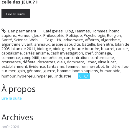
celle des JEUX ? !
Lire la suite
Lien permanent
Catégories :
Blog
,
Femmes
,
Hommes, homo
sapiens
,
Humour
,
Jeux
,
Philosophie
,
Politique
,
Psychologie
,
Religion
,
Santé
,
Science
,
Web
Tags :
1%
,
adversaire
,
affaires
,
algorithme
,
algorithme vivant
,
animaux
,
arabie saoudite
,
bataille
,
bien être
,
bilan de
2005
,
bilan de 2011
,
biologie
,
biologiste
,
boucle bouclée
,
bourrel
,
cancer
,
capitalisme
,
cartésianisme
,
cash investigation
,
chef
,
chômage
,
commerce
,
compétitif
,
compétition
,
concentration
,
conformisme
,
croissance
,
défaite
,
descartes
,
dieu
,
dominant
,
Échec
,
elise lucet
,
establishment
,
Évidence
,
fantasme
,
femme
,
femme-robot
,
fin d’ère
,
fos-
sur-mer
,
gain
,
génome
,
guerre
,
homme
,
homo sapiens
,
humanoïde
,
humour
,
hyper-jeu
,
hyper jeu
,
industrie
0
À propos
Lire la suite
Archives
août 2026