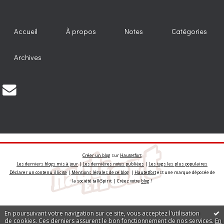
Accueil
À propos
Notes
Catégories
Archives
Créer un blog
sur
Hautetfort
Les derniers blogs mis à jour
|
Les dernières notes publiées
|
Les tags les plus populaires
Déclarer un contenu illicite
|
Mentions légales de ce blog
|
Hautetfort
est une marque déposée de
la société talkSpirit | Créez votre
blog
!
En poursuivant votre navigation sur ce site, vous acceptez l'utilisation
de cookies. Ces derniers assurent le bon fonctionnement de nos services.
En