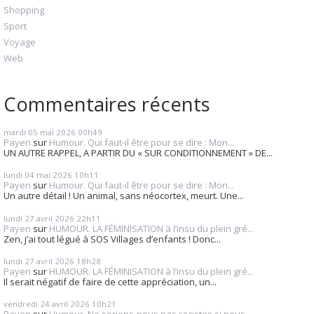
Shopping
Sport
Voyage
Web
Commentaires récents
mardi 05
mai 2026
00h49
Payen
sur
Humour. Qui faut-il être pour se dire : Mon...
UN AUTRE RAPPEL, A PARTIR DU « SUR CONDITIONNEMENT » DE...
lundi 04
mai 2026
10h11
Payen
sur
Humour. Qui faut-il être pour se dire : Mon...
Un autre détail ! Un animal, sans néocortex, meurt. Une...
lundi 27
avril 2026
22h11
Payen
sur
HUMOUR. LA FÉMINISATION à l’insu du plein gré...
Zen, j’ai tout légué à SOS Villages d’enfants ! Donc...
lundi 27
avril 2026
18h28
Payen
sur
HUMOUR. LA FÉMINISATION à l’insu du plein gré...
Il serait négatif de faire de cette appréciation, un...
vendredi 24
avril 2026
10h21