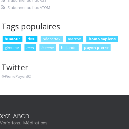
S'abonner au flux RSS
S'abonner au flux ATOM
Tags populaires
humour
dieu
néocortex
macron
homo sapiens
génome
mort
homme
hollande
payen pierre
Twitter
@PierrePayen92
XYZ, ABCD
Variations. Méditations