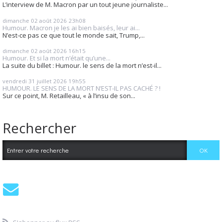
L’interview de M. Macron par un tout jeune journaliste...
dimanche 02
août 2026
23h08
Humour. Macron je les ai bien baisés, leur ai...
N’est-ce pas ce que tout le monde sait, Trump,...
dimanche 02
août 2026
16h15
Humour. Et si la mort n’était qu’une...
La suite du billet : Humour. le sens de la mort n’est-il...
vendredi 31
juillet 2026
19h55
HUMOUR. LE SENS DE LA MORT N’EST-IL PAS CACHÉ ? !
Sur ce point, M. Retailleau, « à l’insu de son...
Rechercher