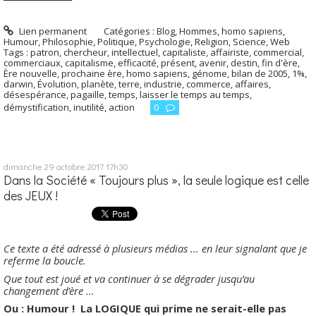
Lien permanent
Catégories :
Blog
,
Hommes, homo sapiens
,
Humour
,
Philosophie
,
Politique
,
Psychologie
,
Religion
,
Science
,
Web
Tags :
patron
,
chercheur
,
intellectuel
,
capitaliste
,
affairiste
,
commercial
,
commerciaux
,
capitalisme
,
efficacité
,
présent
,
avenir
,
destin
,
fin d'ère
,
Ère nouvelle
,
prochaine ère
,
homo sapiens
,
génome
,
bilan de 2005
,
1%
,
darwin
,
Évolution
,
planète
,
terre
,
industrie
,
commerce
,
affaires
,
désespérance
,
pagaille
,
temps
,
laisser le temps au temps
,
démystification
,
inutilité
,
action
0
dimanche 29
octobre 2017
17h30
Dans la Société « Toujours plus », la seule logique est celle
des JEUX !
Ce texte a été adressé à plusieurs médias ... en leur signalant que je
referme la boucle.
Que tout est joué et va continuer à se dégrader jusqu’au
changement d’ère ...
Ou : Humour ! La LOGIQUE qui prime ne serait-elle pas