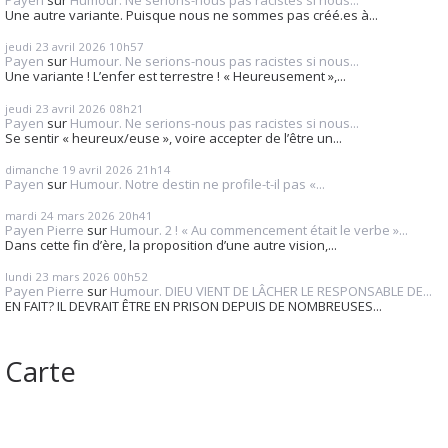
Payen
sur
Humour. Ne serions-nous pas racistes si nous...
Une autre variante. Puisque nous ne sommes pas créé.es à...
jeudi 23
avril 2026
10h57
Payen
sur
Humour. Ne serions-nous pas racistes si nous...
Une variante ! L’enfer est terrestre ! « Heureusement »,...
jeudi 23
avril 2026
08h21
Payen
sur
Humour. Ne serions-nous pas racistes si nous...
Se sentir « heureux/euse », voire accepter de l’être un...
dimanche 19
avril 2026
21h14
Payen
sur
Humour. Notre destin ne profile-t-il pas «...
mardi 24
mars 2026
20h41
Payen Pierre
sur
Humour. 2 ! « Au commencement était le verbe »...
Dans cette fin d’ère, la proposition d’une autre vision,...
lundi 23
mars 2026
00h52
Payen Pierre
sur
Humour. DIEU VIENT DE LÂCHER LE RESPONSABLE DE...
EN FAIT? IL DEVRAIT ÊTRE EN PRISON DEPUIS DE NOMBREUSES...
Carte