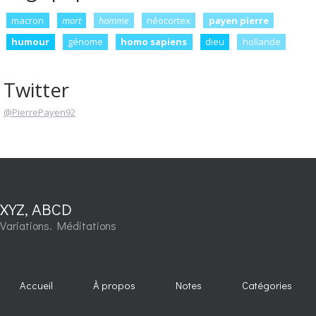
macron
mort
homme
néocortex
payen pierre
humour
génome
homo sapiens
dieu
hollande
Twitter
@PierrePayen92
XYZ, ABCD
Variations. Méditations
Accueil
À propos
Notes
Catégories