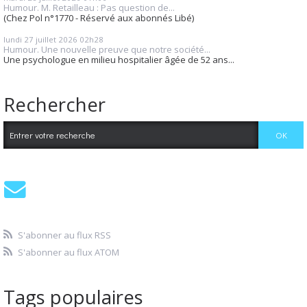
Humour. M. Retailleau : Pas question de...
(Chez Pol n°1770 - Réservé aux abonnés Libé)
lundi 27
juillet 2026
02h28
Humour. Une nouvelle preuve que notre société...
Une psychologue en milieu hospitalier âgée de 52 ans...
Rechercher
S'abonner au flux RSS
S'abonner au flux ATOM
Tags populaires