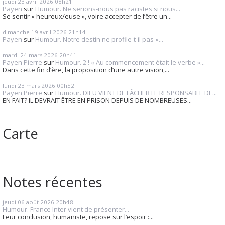
jeudi 23
avril 2026
08h21
Payen
sur
Humour. Ne serions-nous pas racistes si nous...
Se sentir « heureux/euse », voire accepter de l’être un...
dimanche 19
avril 2026
21h14
Payen
sur
Humour. Notre destin ne profile-t-il pas «...
mardi 24
mars 2026
20h41
Payen Pierre
sur
Humour. 2 ! « Au commencement était le verbe »...
Dans cette fin d’ère, la proposition d’une autre vision,...
lundi 23
mars 2026
00h52
Payen Pierre
sur
Humour. DIEU VIENT DE LÂCHER LE RESPONSABLE DE...
EN FAIT? IL DEVRAIT ÊTRE EN PRISON DEPUIS DE NOMBREUSES...
Carte
Notes récentes
jeudi 06
août 2026
20h48
Humour. France Inter vient de présenter...
Leur conclusion, humaniste, repose sur l’espoir :...