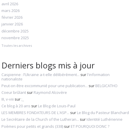
avril 2026
mars 2026
février 2026
janvier 2026
décembre 2025
novembre 2025
Toutes les archives
Derniers blogs mis à jour
Caspienne : l’Ukraine a-t-elle délibérément...
sur
l'information
nationaliste
Peut-on être excommunié pour une publication...
sur
BELGICATHO
Coeur brûlant
sur
Raymond Alcovère
III, v-viii
sur
;_
Ce blog à 20 ans
sur
Le Blog de Louis-Paul
LES MEMBRES FONDATEURS DE L'ASP...
sur
Le Blog du Pasteur Blanchard
Le Secrétaire de la Church of the Lutheran...
sur
Identité Luthérienne
Poèmes pour petits et grands (338)
sur
ET POURQUOI DONC ?