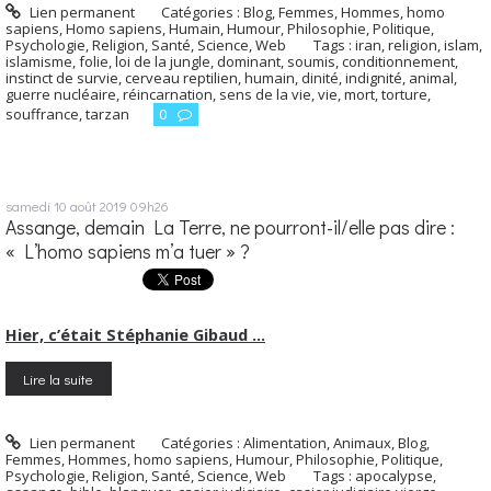
Lien permanent
Catégories :
Blog
,
Femmes
,
Hommes, homo
sapiens
,
Homo sapiens
,
Humain
,
Humour
,
Philosophie
,
Politique
,
Psychologie
,
Religion
,
Santé
,
Science
,
Web
Tags :
iran
,
religion
,
islam
,
islamisme
,
folie
,
loi de la jungle
,
dominant
,
soumis
,
conditionnement
,
instinct de survie
,
cerveau reptilien
,
humain
,
dinité
,
indignité
,
animal
,
guerre nucléaire
,
réincarnation
,
sens de la vie
,
vie
,
mort
,
torture
,
souffrance
,
tarzan
0
samedi 10
août 2019
09h26
Assange, demain La Terre, ne pourront-il/elle pas dire :
« L’homo sapiens m’a tuer » ?
Hier, c’était Stéphanie Gibaud …
Lire la suite
Lien permanent
Catégories :
Alimentation
,
Animaux
,
Blog
,
Femmes
,
Hommes, homo sapiens
,
Humour
,
Philosophie
,
Politique
,
Psychologie
,
Religion
,
Santé
,
Science
,
Web
Tags :
apocalypse
,