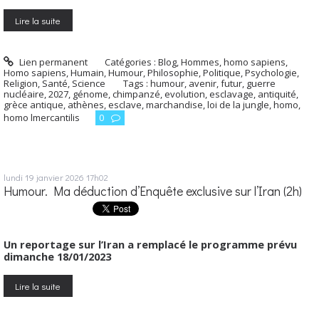
Lire la suite
Lien permanent
Catégories :
Blog
,
Hommes, homo sapiens
,
Homo sapiens
,
Humain
,
Humour
,
Philosophie
,
Politique
,
Psychologie
,
Religion
,
Santé
,
Science
Tags :
humour
,
avenir
,
futur
,
guerre
nucléaire
,
2027
,
génome
,
chimpanzé
,
evolution
,
esclavage
,
antiquité
,
grèce antique
,
athènes
,
esclave
,
marchandise
,
loi de la jungle
,
homo
,
homo lmercantilis
0
lundi 19
janvier 2026
17h02
Humour. Ma déduction d’Enquête exclusive sur l’Iran (2h)
Un reportage sur l’Iran a remplacé le programme prévu
dimanche 18/01/2023
Lire la suite