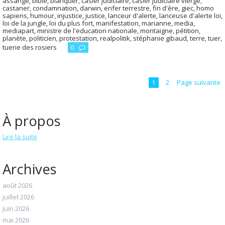
assange
,
bible
,
blanquer
,
casier judiciaire
,
casier judiciaire vierge
,
castaner
,
condamnation
,
darwin
,
enfer terrestre
,
fin d'ère
,
giec
,
homo
sapiens
,
humour
,
injustice
,
justice
,
lanceur d'alerte
,
lanceuse d'alerte loi
,
loi de la jungle
,
loi du plus fort
,
manifestation
,
marianne
,
media
,
mediapart
,
ministre de l'education nationale
,
montaigne
,
pétition
,
planète
,
politicien
,
protestation
,
realpolitik
,
stéphanie gibaud
,
terre
,
tuer
,
tuerie des rosiers
0
1
2
Page suivante
À propos
Lire la suite
Archives
août 2026
juillet 2026
juin 2026
mai 2026