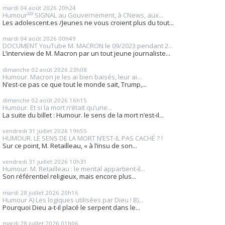
mardi 04
août 2026
20h24
Humour²²² SIGNAL au Gouvernement, à CNews, aux...
Les adolescent.es /Jeunes ne vous croient plus du tout...
mardi 04
août 2026
00h49
DOCUMENT YouTube M. MACRON le 09/2023 pendant 2...
L’interview de M. Macron par un tout jeune journaliste...
dimanche 02
août 2026
23h08
Humour. Macron je les ai bien baisés, leur ai...
N’est-ce pas ce que tout le monde sait, Trump,...
dimanche 02
août 2026
16h15
Humour. Et si la mort n’était qu’une...
La suite du billet : Humour. le sens de la mort n’est-il...
vendredi 31
juillet 2026
19h55
HUMOUR. LE SENS DE LA MORT N’EST-IL PAS CACHÉ ? !
Sur ce point, M. Retailleau, « à l’insu de son...
vendredi 31
juillet 2026
10h31
Humour. M. Retailleau : le mental appartient-il...
Son référentiel religieux, mais encore plus...
mardi 28
juillet 2026
20h16
Humour A) Les logiques utilisées par Dieu ! B)...
Pourquoi Dieu a-t-il placé le serpent dans le...
mardi 28
juillet 2026
01h06