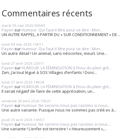
Commentaires récents
mardi 05
mai 2026
00h49
Payen
sur
Humour. Qui faut-il être pour se dire : Mon...
UN AUTRE RAPPEL, A PARTIR DU « SUR CONDITIONNEMENT » DE...
lundi 04
mai 2026
10h11
Payen
sur
Humour. Qui faut-il être pour se dire : Mon...
Un autre détail ! Un animal, sans néocortex, meurt. Une...
lundi 27
avril 2026
22h11
Payen
sur
HUMOUR. LA FÉMINISATION à l’insu du plein gré...
Zen, j’ai tout légué à SOS Villages d’enfants ! Donc...
lundi 27
avril 2026
18h28
Payen
sur
HUMOUR. LA FÉMINISATION à l’insu du plein gré...
Il serait négatif de faire de cette appréciation, un...
vendredi 24
avril 2026
10h21
Payen
sur
Humour. Ne serions-nous pas racistes si nous...
Une autre variante. Puisque nous ne sommes pas créé.es à...
jeudi 23
avril 2026
10h57
Payen
sur
Humour. Ne serions-nous pas racistes si nous...
Une variante ! L’enfer est terrestre ! « Heureusement »,...