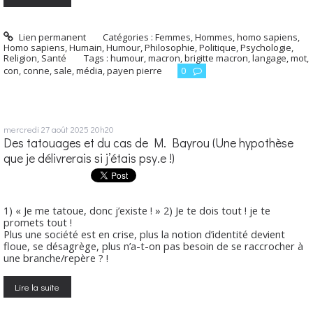
Lien permanent
Catégories :
Femmes
,
Hommes, homo sapiens
,
Homo sapiens
,
Humain
,
Humour
,
Philosophie
,
Politique
,
Psychologie
,
Religion
,
Santé
Tags :
humour
,
macron
,
brigitte macron
,
langage
,
mot
,
con
,
conne
,
sale
,
média
,
payen pierre
0
mercredi 27
août 2025
20h20
Des tatouages et du cas de M. Bayrou (Une hypothèse
que je délivrerais si j’étais psy.e !)
1) « Je me tatoue, donc j’existe ! » 2) Je te dois tout ! je te
promets tout !
Plus une société est en crise, plus la notion d’identité devient
floue, se désagrège, plus n’a-t-on pas besoin de se raccrocher à
une branche/repère ? !
Lire la suite