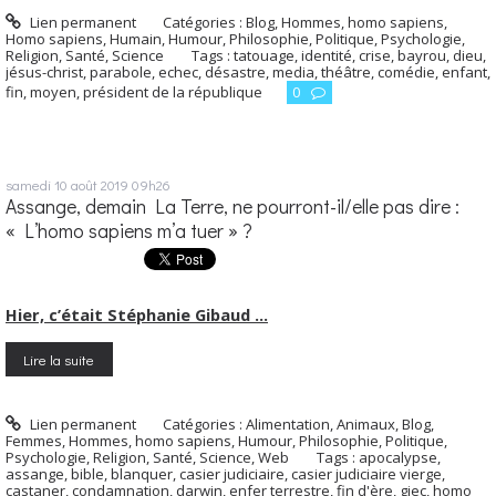
Lien permanent
Catégories :
Blog
,
Hommes, homo sapiens
,
Homo sapiens
,
Humain
,
Humour
,
Philosophie
,
Politique
,
Psychologie
,
Religion
,
Santé
,
Science
Tags :
tatouage
,
identité
,
crise
,
bayrou
,
dieu
,
jésus-christ
,
parabole
,
echec
,
désastre
,
media
,
théâtre
,
comédie
,
enfant
,
fin
,
moyen
,
président de la république
0
samedi 10
août 2019
09h26
Assange, demain La Terre, ne pourront-il/elle pas dire :
« L’homo sapiens m’a tuer » ?
Hier, c’était Stéphanie Gibaud …
Lire la suite
Lien permanent
Catégories :
Alimentation
,
Animaux
,
Blog
,
Femmes
,
Hommes, homo sapiens
,
Humour
,
Philosophie
,
Politique
,
Psychologie
,
Religion
,
Santé
,
Science
,
Web
Tags :
apocalypse
,
assange
,
bible
,
blanquer
,
casier judiciaire
,
casier judiciaire vierge
,
castaner
,
condamnation
,
darwin
,
enfer terrestre
,
fin d'ère
,
giec
,
homo