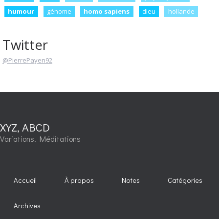
humour
génome
homo sapiens
dieu
hollande
Twitter
@PierrePayen92
XYZ, ABCD
Variations. Méditations
Accueil
À propos
Notes
Catégories
Archives