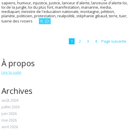
sapiens
,
humour
,
injustice
,
justice
,
lanceur d'alerte
,
lanceuse d'alerte loi
,
loi de la jungle
,
loi du plus fort
,
manifestation
,
marianne
,
media
,
mediapart
,
ministre de l'education nationale
,
montaigne
,
pétition
,
planète
,
politicien
,
protestation
,
realpolitik
,
stéphanie gibaud
,
terre
,
tuer
,
tuerie des rosiers
0
1
2
3
4
Page suivante
À propos
Lire la suite
Archives
août 2026
juillet 2026
juin 2026
mai 2026
avril 2026