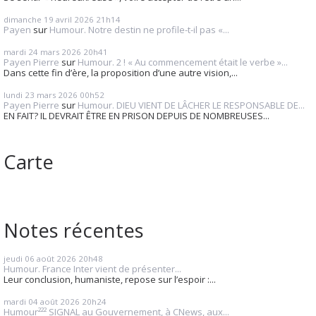
dimanche 19
avril 2026
21h14
Payen
sur
Humour. Notre destin ne profile-t-il pas «...
mardi 24
mars 2026
20h41
Payen Pierre
sur
Humour. 2 ! « Au commencement était le verbe »...
Dans cette fin d’ère, la proposition d’une autre vision,...
lundi 23
mars 2026
00h52
Payen Pierre
sur
Humour. DIEU VIENT DE LÂCHER LE RESPONSABLE DE...
EN FAIT? IL DEVRAIT ÊTRE EN PRISON DEPUIS DE NOMBREUSES...
Carte
Notes récentes
jeudi 06
août 2026
20h48
Humour. France Inter vient de présenter...
Leur conclusion, humaniste, repose sur l’espoir :...
mardi 04
août 2026
20h24
Humour²²² SIGNAL au Gouvernement, à CNews, aux...