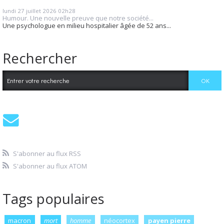
lundi 27
juillet 2026
02h28
Humour. Une nouvelle preuve que notre société...
Une psychologue en milieu hospitalier âgée de 52 ans...
Rechercher
S'abonner au flux RSS
S'abonner au flux ATOM
Tags populaires
macron
mort
homme
néocortex
payen pierre