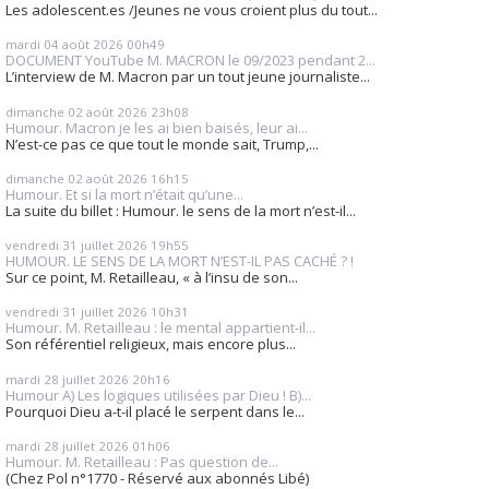
Les adolescent.es /Jeunes ne vous croient plus du tout...
mardi 04
août 2026
00h49
DOCUMENT YouTube M. MACRON le 09/2023 pendant 2...
L’interview de M. Macron par un tout jeune journaliste...
dimanche 02
août 2026
23h08
Humour. Macron je les ai bien baisés, leur ai...
N’est-ce pas ce que tout le monde sait, Trump,...
dimanche 02
août 2026
16h15
Humour. Et si la mort n’était qu’une...
La suite du billet : Humour. le sens de la mort n’est-il...
vendredi 31
juillet 2026
19h55
HUMOUR. LE SENS DE LA MORT N’EST-IL PAS CACHÉ ? !
Sur ce point, M. Retailleau, « à l’insu de son...
vendredi 31
juillet 2026
10h31
Humour. M. Retailleau : le mental appartient-il...
Son référentiel religieux, mais encore plus...
mardi 28
juillet 2026
20h16
Humour A) Les logiques utilisées par Dieu ! B)...
Pourquoi Dieu a-t-il placé le serpent dans le...
mardi 28
juillet 2026
01h06
Humour. M. Retailleau : Pas question de...
(Chez Pol n°1770 - Réservé aux abonnés Libé)