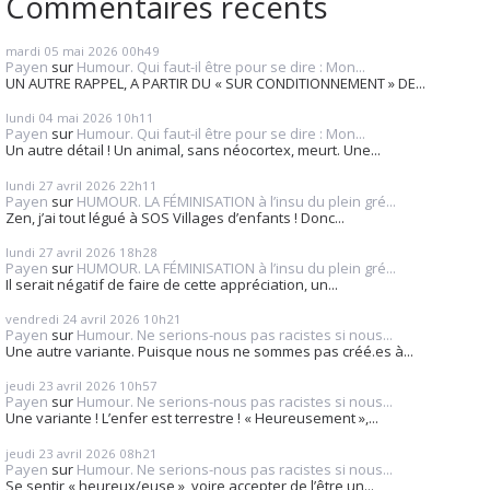
Commentaires récents
mardi 05
mai 2026
00h49
Payen
sur
Humour. Qui faut-il être pour se dire : Mon...
UN AUTRE RAPPEL, A PARTIR DU « SUR CONDITIONNEMENT » DE...
lundi 04
mai 2026
10h11
Payen
sur
Humour. Qui faut-il être pour se dire : Mon...
Un autre détail ! Un animal, sans néocortex, meurt. Une...
lundi 27
avril 2026
22h11
Payen
sur
HUMOUR. LA FÉMINISATION à l’insu du plein gré...
Zen, j’ai tout légué à SOS Villages d’enfants ! Donc...
lundi 27
avril 2026
18h28
Payen
sur
HUMOUR. LA FÉMINISATION à l’insu du plein gré...
Il serait négatif de faire de cette appréciation, un...
vendredi 24
avril 2026
10h21
Payen
sur
Humour. Ne serions-nous pas racistes si nous...
Une autre variante. Puisque nous ne sommes pas créé.es à...
jeudi 23
avril 2026
10h57
Payen
sur
Humour. Ne serions-nous pas racistes si nous...
Une variante ! L’enfer est terrestre ! « Heureusement »,...
jeudi 23
avril 2026
08h21
Payen
sur
Humour. Ne serions-nous pas racistes si nous...
Se sentir « heureux/euse », voire accepter de l’être un...