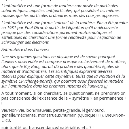
L'antimatière est une forme de matière composée de particules
subatomiques, appelées antiparticules, qui possèdent les mêmes
masses que les particules ordinaires mais des charges opposées.
L'antimatière est une forme "miroir" de la matière. Elle a été prédite
en 1931 par Paul Dirac à partir de l'équation qu'il a découverte
presque par des considérations purement mathématiques et
esthétiques en cherchant une forme relativiste pour l'équation de
Schrödinger des électrons.
Antimatière dans l'univers
Une des grandes questions en physique est de savoir pourquoi
l'univers observable est composé presque exclusivement de matière,
alors que le Big Bang aurait dû produire des quantités égales de
matière et d'antimatière. Les scientifiques explorent diverses
théories pour expliquer cette asymétrie, telles que la violation de la
symétrie CP (charge-parité), qui pourrait avoir favorisé la matière
sur l'antimatière dans les premiers instants de l'univers.]]]
À tout moment, si on cherchait, se questionnait, ne prendrait-on
pas conscience de l'existence de la « symétrie » en permanence ?
!
Vie/Non-Vie, bon/mauvais, petite/grande, léger/lourd,
gentille/méchante, monstrueux/humain (Quoique ! ! !), Dieu/Non-
Dieu,
spiritualité ou transcendance/matérialité, etc. ? !