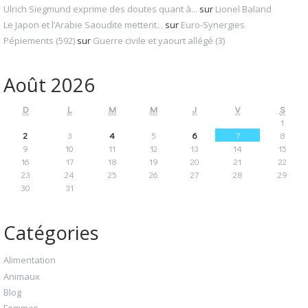
Ulrich Siegmund exprime des doutes quant à...
sur
Lionel Baland
Le Japon et l’Arabie Saoudite mettent...
sur
Euro-Synergies
Pépiements (592)
sur
Guerre civile et yaourt allégé (3)
Août 2026
D
L
M
M
J
V
S
1
2
3
4
5
6
7
8
9
10
11
12
13
14
15
16
17
18
19
20
21
22
23
24
25
26
27
28
29
30
31
Catégories
Alimentation
Animaux
Blog
Femmes