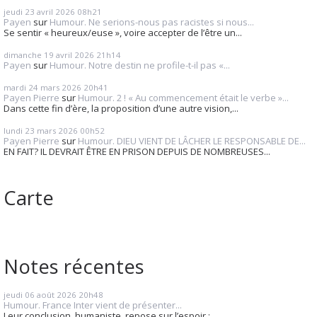
jeudi 23
avril 2026
08h21
Payen
sur
Humour. Ne serions-nous pas racistes si nous...
Se sentir « heureux/euse », voire accepter de l’être un...
dimanche 19
avril 2026
21h14
Payen
sur
Humour. Notre destin ne profile-t-il pas «...
mardi 24
mars 2026
20h41
Payen Pierre
sur
Humour. 2 ! « Au commencement était le verbe »...
Dans cette fin d’ère, la proposition d’une autre vision,...
lundi 23
mars 2026
00h52
Payen Pierre
sur
Humour. DIEU VIENT DE LÂCHER LE RESPONSABLE DE...
EN FAIT? IL DEVRAIT ÊTRE EN PRISON DEPUIS DE NOMBREUSES...
Carte
Notes récentes
jeudi 06
août 2026
20h48
Humour. France Inter vient de présenter...
Leur conclusion, humaniste, repose sur l’espoir :...