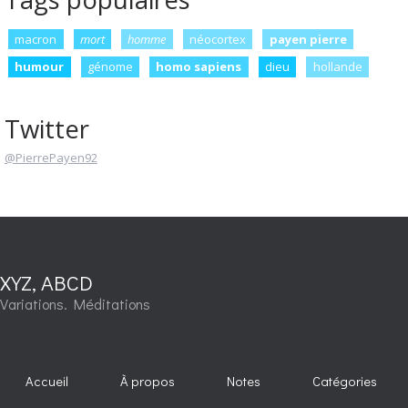
macron
mort
homme
néocortex
payen pierre
humour
génome
homo sapiens
dieu
hollande
Twitter
@PierrePayen92
XYZ, ABCD
Variations. Méditations
Accueil
À propos
Notes
Catégories