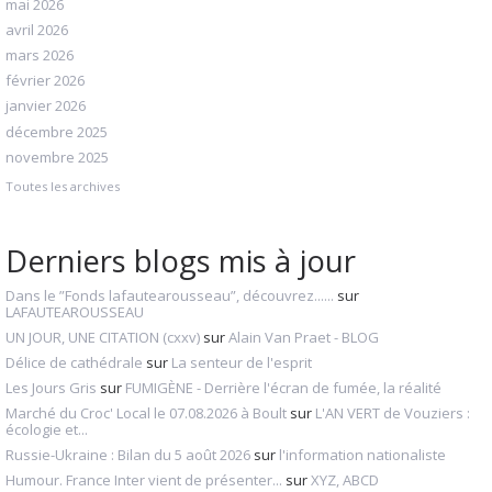
mai 2026
avril 2026
mars 2026
février 2026
janvier 2026
décembre 2025
novembre 2025
Toutes les archives
Derniers blogs mis à jour
Dans le ”Fonds lafautearousseau”, découvrez......
sur
LAFAUTEAROUSSEAU
UN JOUR, UNE CITATION (cxxv)
sur
Alain Van Praet - BLOG
Délice de cathédrale
sur
La senteur de l'esprit
Les Jours Gris
sur
FUMIGÈNE - Derrière l'écran de fumée, la réalité
Marché du Croc' Local le 07.08.2026 à Boult
sur
L'AN VERT de Vouziers :
écologie et...
Russie-Ukraine : Bilan du 5 août 2026
sur
l'information nationaliste
Humour. France Inter vient de présenter...
sur
XYZ, ABCD