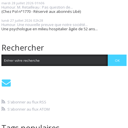
mardi 28
juillet 2026
01h06
Humour. M. Retailleau : Pas question de...
(Chez Pol n°1770 - Réservé aux abonnés Libé)
lundi 27
juillet 2026
02h28
Humour. Une nouvelle preuve que notre société...
Une psychologue en milieu hospitalier âgée de 52 ans...
Rechercher
S'abonner au flux RSS
S'abonner au flux ATOM
Tags populaires