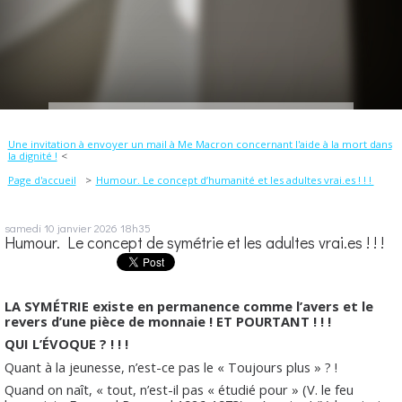
Une invitation à envoyer un mail à Me Macron concernant l'aide à la mort dans
la dignité !
Page d'accueil
Humour. Le concept d’humanité et les adultes vrai.es ! ! !
samedi 10
janvier 2026
18h35
Humour. Le concept de symétrie et les adultes vrai.es ! ! !
LA SYMÉTRIE existe en permanence comme l’avers et le
revers d’une pièce de monnaie ! ET POURTANT ! ! !
QUI L’ÉVOQUE ? ! ! !
Quant à la jeunesse, n’est-ce pas le « Toujours plus » ? !
Quand on naît, « tout, n’est-il pas « étudié pour » (V. le feu