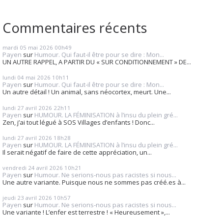
Commentaires récents
mardi 05
mai 2026
00h49
Payen
sur
Humour. Qui faut-il être pour se dire : Mon...
UN AUTRE RAPPEL, A PARTIR DU « SUR CONDITIONNEMENT » DE...
lundi 04
mai 2026
10h11
Payen
sur
Humour. Qui faut-il être pour se dire : Mon...
Un autre détail ! Un animal, sans néocortex, meurt. Une...
lundi 27
avril 2026
22h11
Payen
sur
HUMOUR. LA FÉMINISATION à l’insu du plein gré...
Zen, j’ai tout légué à SOS Villages d’enfants ! Donc...
lundi 27
avril 2026
18h28
Payen
sur
HUMOUR. LA FÉMINISATION à l’insu du plein gré...
Il serait négatif de faire de cette appréciation, un...
vendredi 24
avril 2026
10h21
Payen
sur
Humour. Ne serions-nous pas racistes si nous...
Une autre variante. Puisque nous ne sommes pas créé.es à...
jeudi 23
avril 2026
10h57
Payen
sur
Humour. Ne serions-nous pas racistes si nous...
Une variante ! L’enfer est terrestre ! « Heureusement »,...