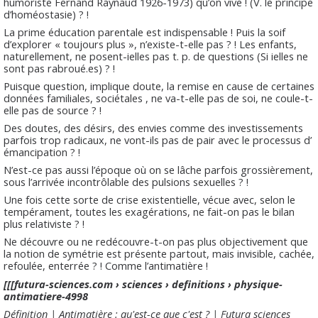
humoriste Fernand Raynaud 1926-1973) qu’on vive ! (V. le principe
d’homéostasie) ? !
La prime éducation parentale est indispensable ! Puis la soif
d’explorer « toujours plus », n’existe-t-elle pas ? ! Les enfants,
naturellement, ne posent-ielles pas t. p. de questions (Si ielles ne
sont pas rabroué.es) ? !
Puisque question, implique doute, la remise en cause de certaines
données familiales, sociétales , ne va-t-elle pas de soi, ne coule-t-
elle pas de source ? !
Des doutes, des désirs, des envies comme des investissements
parfois trop radicaux, ne vont-ils pas de pair avec le processus d’
émancipation ? !
N’est-ce pas aussi l’époque où on se lâche parfois grossièrement,
sous l’arrivée incontrôlable des pulsions sexuelles ? !
Une fois cette sorte de crise existentielle, vécue avec, selon le
tempérament, toutes les exagérations, ne fait-on pas le bilan
plus relativiste ? !
Ne découvre ou ne redécouvre-t-on pas plus objectivement que
la notion de symétrie est présente partout, mais invisible, cachée,
refoulée, enterrée ? ! Comme l’antimatière !
[[[futura-sciences.com › sciences › definitions › physique-
antimatiere-4998
Définition | Antimatière : qu'est-ce que c'est ? | Futura sciences