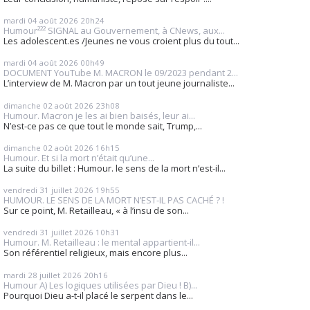
mardi 04
août 2026
20h24
Humour²²² SIGNAL au Gouvernement, à CNews, aux...
Les adolescent.es /Jeunes ne vous croient plus du tout...
mardi 04
août 2026
00h49
DOCUMENT YouTube M. MACRON le 09/2023 pendant 2...
L’interview de M. Macron par un tout jeune journaliste...
dimanche 02
août 2026
23h08
Humour. Macron je les ai bien baisés, leur ai...
N’est-ce pas ce que tout le monde sait, Trump,...
dimanche 02
août 2026
16h15
Humour. Et si la mort n’était qu’une...
La suite du billet : Humour. le sens de la mort n’est-il...
vendredi 31
juillet 2026
19h55
HUMOUR. LE SENS DE LA MORT N’EST-IL PAS CACHÉ ? !
Sur ce point, M. Retailleau, « à l’insu de son...
vendredi 31
juillet 2026
10h31
Humour. M. Retailleau : le mental appartient-il...
Son référentiel religieux, mais encore plus...
mardi 28
juillet 2026
20h16
Humour A) Les logiques utilisées par Dieu ! B)...
Pourquoi Dieu a-t-il placé le serpent dans le...