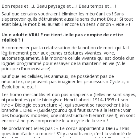
Bon repas et …!, Beau paysage et ….! Beau temps et … !
Sauf que certains voudraient éliminer les mécréant.es ! Sans
s’apercevoir qu’ils détruiraient aussi le sens du mot Dieu : Si tout
était bleu, le mot bleu aurait-il encore un sens ? sinon « vide » !
Un.e adulte VRAI.E ne tient-ielle pas compte de cette
réalité ? !
A commencer par la relativisation de la notion de mort qui fait
légitimement peur aux jeunes créatures vivantes, voire,
automatiquement, à la moindre cellule vivante qui est dotée d’un
logiciel programmé pour essayer de la maintenir en vie (V. le
principe d’homéostasie)
Sauf que les cellules, les animaux, ne possèdent pas de
néocortex, ne peuvent pas imaginer les processus « Cycle », «
Évolution », etc. !
Les homo mercantilis et non pas « sapiens » (Ielles ne sont sages,
ni prudent.es) (V. le biologiste Henri Laborit 1914-1995 et son
livre « Biologie et structure »), qui souvent se raccrochent à la
branche « Dieu » (Guide/gourou qu’il faut suivre à la lettre : voir
des bouquins-modèles, une infrastructure hiérarchisée !), en sont
encore à ne pas comprendre le « « cycle de la vie » !
Ne proclament-ielles pas : « Le corps appartient à Dieu » ! Pas
question d’aider à mourir ! S’il y a souffrance, c’est la volonté de