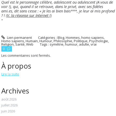
Quel est le personnage célèbre, adolescent ou adulescent (A vous de
voir !), qui, quand il se retrouve, dans le privé, avec ses fidèles
ami.es, dit sans cesse : « Je les ai bien bais***, je leur ai mis profond
? !
(V. la réponse sur Internet !)
•
Lien permanent
Catégories :
Blog
,
Hommes, homo sapiens
,
Homo sapiens
,
Humain
,
Humour
,
Philosophie
,
Politique
,
Psychologie
,
Religion
,
Santé
,
Web
Tags :
symétrie
,
humour
,
adulte
,
vrai
0
Les commentaires sont fermés.
À propos
Lire la suite
Archives
août 2026
juillet 2026
juin 2026