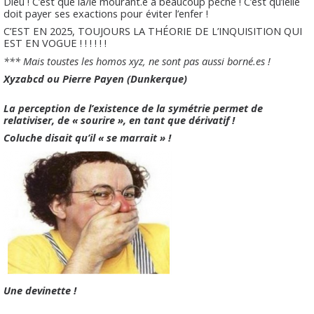
Dieu ! C’est que la/le mourant.e a beaucoup péché ! C’est qu’ielle
doit payer ses exactions pour éviter l’enfer !
C’EST EN 2025, TOUJOURS LA THÉORIE DE L’INQUISITION QUI
EST EN VOGUE ! ! ! ! ! !
*** Mais toustes les homos xyz, ne sont pas aussi borné.es !
Xyzabcd ou Pierre Payen (Dunkerque)
La perception de l’existence de la symétrie permet de
relativiser, de « sourire », en tant que dérivatif !
Coluche disait qu’il « se marrait » !
Une devinette !