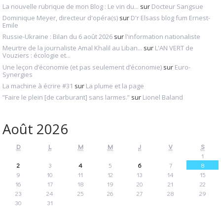
La nouvelle rubrique de mon Blog : Le vin du...
sur
Docteur Sangsue
Dominique Meyer, directeur d'opéra(s)
sur
D'r Elsass blog fum Ernest-
Emile
Russie-Ukraine : Bilan du 6 août 2026
sur
l'information nationaliste
Meurtre de la journaliste Amal Khalil au Liban...
sur
L'AN VERT de
Vouziers : écologie et...
Une leçon d’économie (et pas seulement d’économie)
sur
Euro-
Synergies
La machine à écrire #31
sur
La plume et la page
”Faire le plein [de carburant] sans larmes.”
sur
Lionel Baland
Août 2026
D
L
M
M
J
V
S
1
2
3
4
5
6
7
8
9
10
11
12
13
14
15
16
17
18
19
20
21
22
23
24
25
26
27
28
29
30
31