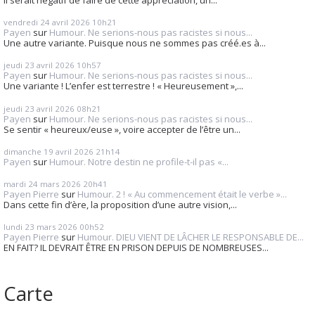
vendredi 24
avril 2026
10h21
Payen
sur
Humour. Ne serions-nous pas racistes si nous...
Une autre variante. Puisque nous ne sommes pas créé.es à...
jeudi 23
avril 2026
10h57
Payen
sur
Humour. Ne serions-nous pas racistes si nous...
Une variante ! L’enfer est terrestre ! « Heureusement »,...
jeudi 23
avril 2026
08h21
Payen
sur
Humour. Ne serions-nous pas racistes si nous...
Se sentir « heureux/euse », voire accepter de l’être un...
dimanche 19
avril 2026
21h14
Payen
sur
Humour. Notre destin ne profile-t-il pas «...
mardi 24
mars 2026
20h41
Payen Pierre
sur
Humour. 2 ! « Au commencement était le verbe »...
Dans cette fin d’ère, la proposition d’une autre vision,...
lundi 23
mars 2026
00h52
Payen Pierre
sur
Humour. DIEU VIENT DE LÂCHER LE RESPONSABLE DE...
EN FAIT? IL DEVRAIT ÊTRE EN PRISON DEPUIS DE NOMBREUSES...
Carte