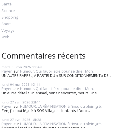
Santé
Science
Shopping
Sport
Voyage
Web
Commentaires récents
mardi 05
mai 2026
00h49
Payen
sur
Humour. Qui faut-il être pour se dire : Mon...
UN AUTRE RAPPEL, A PARTIR DU « SUR CONDITIONNEMENT » DE...
lundi 04
mai 2026
10h11
Payen
sur
Humour. Qui faut-il être pour se dire : Mon...
Un autre détail ! Un animal, sans néocortex, meurt. Une...
lundi 27
avril 2026
22h11
Payen
sur
HUMOUR. LA FÉMINISATION à l’insu du plein gré...
Zen, j’ai tout légué à SOS Villages d’enfants ! Donc...
lundi 27
avril 2026
18h28
Payen
sur
HUMOUR. LA FÉMINISATION à l’insu du plein gré...
Il serait négatif de faire de cette appréciation, un...