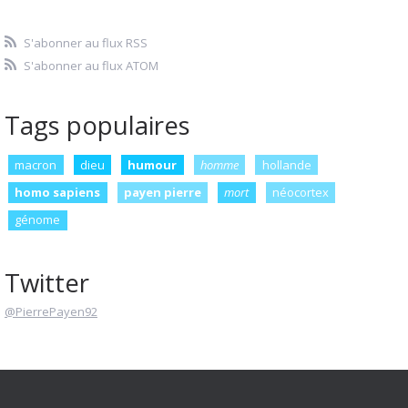
S'abonner au flux RSS
S'abonner au flux ATOM
Tags populaires
macron
dieu
humour
homme
hollande
homo sapiens
payen pierre
mort
néocortex
génome
Twitter
@PierrePayen92