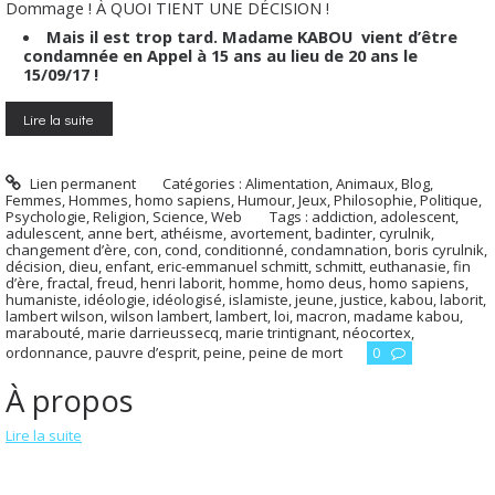
Dommage ! À QUOI TIENT UNE DÉCISION !
Mais il est trop tard. Madame KABOU vient d’être
condamnée en Appel à 15 ans au lieu de 20 ans le
15/09/17 !
Lire la suite
Lien permanent
Catégories :
Alimentation
,
Animaux
,
Blog
,
Femmes
,
Hommes, homo sapiens
,
Humour
,
Jeux
,
Philosophie
,
Politique
,
Psychologie
,
Religion
,
Science
,
Web
Tags :
addiction
,
adolescent
,
adulescent
,
anne bert
,
athéisme
,
avortement
,
badinter
,
cyrulnik
,
changement d’ère
,
con
,
cond
,
conditionné
,
condamnation
,
boris cyrulnik
,
décision
,
dieu
,
enfant
,
eric-emmanuel schmitt
,
schmitt
,
euthanasie
,
fin
d’ère
,
fractal
,
freud
,
henri laborit
,
homme
,
homo deus
,
homo sapiens
,
humaniste
,
idéologie
,
idéologisé
,
islamiste
,
jeune
,
justice
,
kabou
,
laborit
,
lambert wilson
,
wilson lambert
,
lambert
,
loi
,
macron
,
madame kabou
,
marabouté
,
marie darrieussecq
,
marie trintignant
,
néocortex
,
ordonnance
,
pauvre d’esprit
,
peine
,
peine de mort
0
À propos
Lire la suite