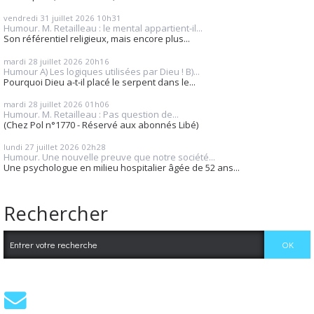
vendredi 31
juillet 2026
10h31
Humour. M. Retailleau : le mental appartient-il...
Son référentiel religieux, mais encore plus...
mardi 28
juillet 2026
20h16
Humour A) Les logiques utilisées par Dieu ! B)...
Pourquoi Dieu a-t-il placé le serpent dans le...
mardi 28
juillet 2026
01h06
Humour. M. Retailleau : Pas question de...
(Chez Pol n°1770 - Réservé aux abonnés Libé)
lundi 27
juillet 2026
02h28
Humour. Une nouvelle preuve que notre société...
Une psychologue en milieu hospitalier âgée de 52 ans...
Rechercher