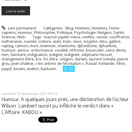
Lire la suite
Lien permanent
Catégories :
Blog
,
Femmes
,
Hommes, homo
sapiens
,
Humour
,
Philosophie
,
Politique
,
Psychologie
,
Religion
,
Santé
,
Science
,
Web
Tags :
macron jupiter vieux
,
vieilles
,
senior
,
souffrance
,
euthanasie
,
suicide
,
voiture
,
auto
,
train
,
zeus
,
sisyphe
,
dieu
,
galère
,
raptag
,
camion
,
mort
,
islamiste
,
islamisme
,
djihadisme
,
djihadiste
,
humour
,
amour
,
ordonnance
,
société
,
réforme
,
bousculer
,
sans-dents
,
rien
,
fainéant
,
indignation
,
indigné
,
indignité
,
stéphane hessel
,
changement d’ère
,
Ère
,
fin d’ère. religion
,
darwin
,
laurent nottale
,
pierre
grou
,
jean chaline
,
« les arbres de l’évolution »
,
fractal. hollande
,
fillon
,
juppé
,
boutin
,
wolton
,
barbarin
0
vendredi 15
septembre 2017
18h23
Humour. A quelques jours près, une déclaration de l’acteur
Wilson Lambert aurait pu infléchir le verdict dans «
L’Affaire KABOU »