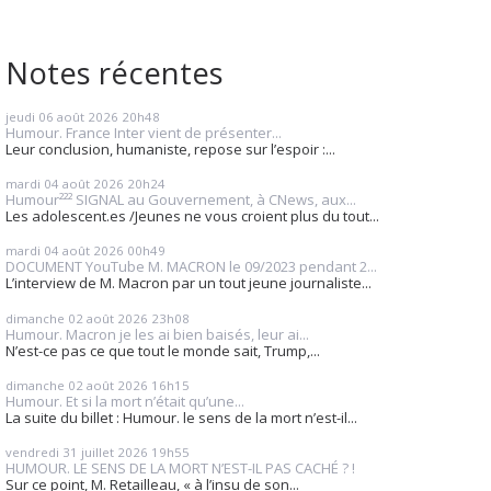
Notes récentes
jeudi 06
août 2026
20h48
Humour. France Inter vient de présenter...
Leur conclusion, humaniste, repose sur l’espoir :...
mardi 04
août 2026
20h24
Humour²²² SIGNAL au Gouvernement, à CNews, aux...
Les adolescent.es /Jeunes ne vous croient plus du tout...
mardi 04
août 2026
00h49
DOCUMENT YouTube M. MACRON le 09/2023 pendant 2...
L’interview de M. Macron par un tout jeune journaliste...
dimanche 02
août 2026
23h08
Humour. Macron je les ai bien baisés, leur ai...
N’est-ce pas ce que tout le monde sait, Trump,...
dimanche 02
août 2026
16h15
Humour. Et si la mort n’était qu’une...
La suite du billet : Humour. le sens de la mort n’est-il...
vendredi 31
juillet 2026
19h55
HUMOUR. LE SENS DE LA MORT N’EST-IL PAS CACHÉ ? !
Sur ce point, M. Retailleau, « à l’insu de son...