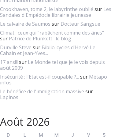
l'information nationaliste
Crookhaven, tome 2, le labyrinthe oublié
sur
Les
Sandales d'Empédocle librairie jeunesse
Le calvaire de Saumos
sur
Docteur Sangsue
Climat : ceux qui ”rabâchent comme des ânes”
sur
Patrice de Plunkett : le blog
Durville Steve
sur
Biblio-cycles d'Hervé Le
Cahain et Jean-Yves...
17 ans!!!
sur
Le Monde tel que je le vois depuis
août 2009
Insécurité : l'Etat est-il coupable ?...
sur
Métapo
infos
Le bénéfice de l'immigration massive
sur
Lapinos
Août 2026
D
L
M
M
J
V
S