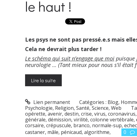
le haut !
Les psys ne sont pas pressé.e.s mais elle
Cela ne devrait plus tarder !
Le schéma qui suit n’engage que moi
puisque j
neurologie … (Tant mieux pour nous s’il était f
Lire la suite
Lien permanent
Catégories :
Blog
,
Homme
Psychologie
,
Religion
,
Santé
,
Science
,
Web
Ta
opérette
,
avenir
,
destin
,
crise
,
virus
,
coronavirus
générale
,
démission
,
virilité
,
colonne vertébrale
,
corsaire
,
crépuscule
,
branco
,
normale-sup
,
echec
castaner
,
mâle
,
pénicaud
,
algorithme
,
0