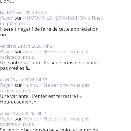
Donc...
lundi 27
avril 2026
18h28
Payen
sur
HUMOUR. LA FÉMINISATION à l’insu
du plein gré...
Il serait négatif de faire de cette appréciation,
un...
vendredi 24
avril 2026
10h21
Payen
sur
Humour. Ne serions-nous pas
racistes si nous...
Une autre variante. Puisque nous ne sommes
pas créé.es à...
jeudi 23
avril 2026
10h57
Payen
sur
Humour. Ne serions-nous pas
racistes si nous...
Une variante ! L’enfer est terrestre ! «
Heureusement »,...
jeudi 23
avril 2026
08h21
Payen
sur
Humour. Ne serions-nous pas
racistes si nous...
Se sentir « heureux/euse », voire accepter de