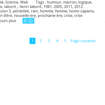
té
,
Science
,
Web
Tags :
humour
,
macron
,
logique
,
ue
,
laborit ;
,
henri laborit
,
1981
,
2005
,
2011
,
2012
,
sion 3
,
pénibilité
,
rien
,
homme
,
femme
,
homo sapiens
,
in d’ère
,
nouvelle ère
,
prochaine ère
,
crise
,
crise
ours plus
0
1
2
3
4
5
Page suivante