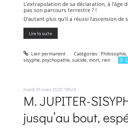
L’extrapolation de sa déclaration, à l’âge 
pas son parcours terrestre ? !
D’autant plus qu’il a réussi l’ascension de 
Lire la suite
Lien permanent
Catégories :
Philosophie
sisyphe
,
psychopathe
,
suicide
,
mort
,
rien
0
mardi 31
mars 2020
18h24
M. JUPITER-SISYP
jusqu’au bout, espé