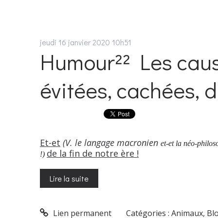
jeudi 16
janvier 2020
10h51
Humour²² Les cause
évitées, cachées, de
Et-et
(V. le langage macronien
et-et la néo-philo
de la fin de notre ère !
!)
Lire la suite
Lien permanent
Catégories :
Animaux
,
Bl