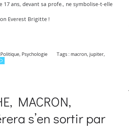
de 17 ans, devant sa profe., ne symbolise-t-elle
son Everest Brigitte !
,
Politique
,
Psychologie
Tags :
macron
,
jupiter
,
HE, MACRON,
rera s’en sortir par