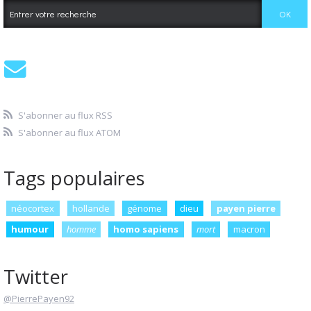
S'abonner au flux RSS
S'abonner au flux ATOM
Tags populaires
néocortex
hollande
génome
dieu
payen pierre
humour
homme
homo sapiens
mort
macron
Twitter
@PierrePayen92