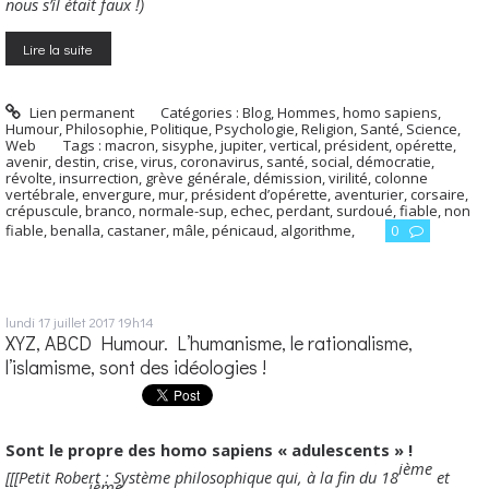
nous s’il était faux !)
Lire la suite
Lien permanent
Catégories :
Blog
,
Hommes, homo sapiens
,
Humour
,
Philosophie
,
Politique
,
Psychologie
,
Religion
,
Santé
,
Science
,
Web
Tags :
macron
,
sisyphe
,
jupiter
,
vertical
,
président
,
opérette
,
avenir
,
destin
,
crise
,
virus
,
coronavirus
,
santé
,
social
,
démocratie
,
révolte
,
insurrection
,
grève générale
,
démission
,
virilité
,
colonne
vertébrale
,
envergure
,
mur
,
président d’opérette
,
aventurier
,
corsaire
,
crépuscule
,
branco
,
normale-sup
,
echec
,
perdant
,
surdoué
,
fiable
,
non
fiable
,
benalla
,
castaner
,
mâle
,
pénicaud
,
algorithme
,
0
lundi 17
juillet 2017
19h14
XYZ, ABCD Humour. L’humanisme, le rationalisme,
l’islamisme, sont des idéologies !
Sont le propre des homo sapiens « adulescents » !
ième
[[[Petit Robert : Système philosophique qui, à la fin du 18
et
ième