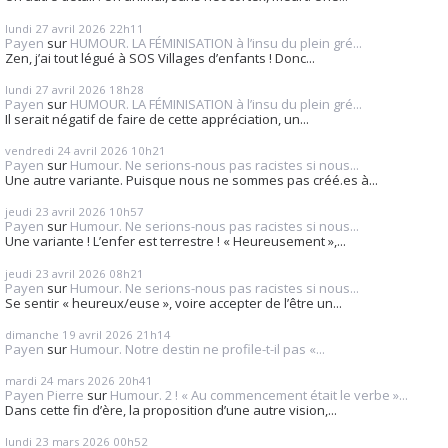
lundi 27
avril 2026
22h11
Payen
sur
HUMOUR. LA FÉMINISATION à l’insu du plein gré...
Zen, j’ai tout légué à SOS Villages d’enfants ! Donc...
lundi 27
avril 2026
18h28
Payen
sur
HUMOUR. LA FÉMINISATION à l’insu du plein gré...
Il serait négatif de faire de cette appréciation, un...
vendredi 24
avril 2026
10h21
Payen
sur
Humour. Ne serions-nous pas racistes si nous...
Une autre variante. Puisque nous ne sommes pas créé.es à...
jeudi 23
avril 2026
10h57
Payen
sur
Humour. Ne serions-nous pas racistes si nous...
Une variante ! L’enfer est terrestre ! « Heureusement »,...
jeudi 23
avril 2026
08h21
Payen
sur
Humour. Ne serions-nous pas racistes si nous...
Se sentir « heureux/euse », voire accepter de l’être un...
dimanche 19
avril 2026
21h14
Payen
sur
Humour. Notre destin ne profile-t-il pas «...
mardi 24
mars 2026
20h41
Payen Pierre
sur
Humour. 2 ! « Au commencement était le verbe »...
Dans cette fin d’ère, la proposition d’une autre vision,...
lundi 23
mars 2026
00h52