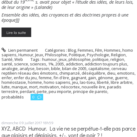
début du 19
s. avait pour objet « l’étude des idées, de leurs lois,
de leur origine » (Lalande)
Ensemble des idées, des croyances et des doctrines propres à une
époque]]]
Lire la suite
Lien permanent
Catégories :
Blog
,
Femmes
,
Film
,
Hommes, homo
sapiens
,
Humour
,
Jeux
,
Philosophie
,
Politique
,
Psychologie
,
Religion
,
Santé
,
Web
Tags :
humour
,
jeux
,
philosophie
,
politique
,
religion
,
santé
,
science
,
sciences
,
1%
,
2005
,
addiction
,
addiction toujours plus
,
analogie
,
analyse
,
besoin
,
bible
,
bilan de 2005
,
capitalisme
,
cerveau
reptilien réseau des émotions
,
chimpanzé
,
déséquilibre
,
dieu
,
emotions
,
enfer
,
enfer du jeu
,
femme
,
fin d'ère
,
gagnant
,
gain
,
génome
,
guerre
,
homéostasie
,
homme
,
homo sapiens
,
jeu
,
lao-tseu
,
liberté
,
libre arbitre
,
lutte
,
manque
,
mort
,
motivation
,
néocortex
,
nouvelle ère
,
paradis
terrestre
,
perdant
,
perte
,
peu importe
,
principe de pareto
,
probabilités
0
dimanche 09
juillet 2017
18h59
XYZ, ABCD Humour. La vie ne se perpétue-t-elle pas parce
que plaisirs et déplaisirs, +/-, vont de pair ? !