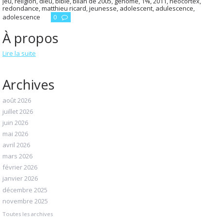
jeu
,
religion
,
dieu
,
bible
,
bilan de 2005
,
génome
,
1%
,
2011
,
néocortex
,
redondance
,
matthieu ricard
,
jeunesse
,
adolescent
,
adulescence
,
adolescence
0
À propos
Lire la suite
Archives
août 2026
juillet 2026
juin 2026
mai 2026
avril 2026
mars 2026
février 2026
janvier 2026
décembre 2025
novembre 2025
Toutes les archives