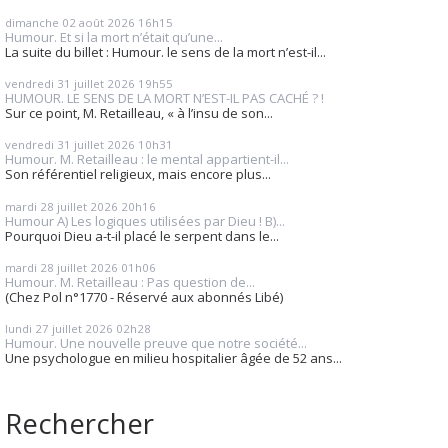
dimanche 02
août 2026
16h15
Humour. Et si la mort n’était qu’une...
La suite du billet : Humour. le sens de la mort n’est-il...
vendredi 31
juillet 2026
19h55
HUMOUR. LE SENS DE LA MORT N’EST-IL PAS CACHÉ ? !
Sur ce point, M. Retailleau, « à l’insu de son...
vendredi 31
juillet 2026
10h31
Humour. M. Retailleau : le mental appartient-il...
Son référentiel religieux, mais encore plus...
mardi 28
juillet 2026
20h16
Humour A) Les logiques utilisées par Dieu ! B)...
Pourquoi Dieu a-t-il placé le serpent dans le...
mardi 28
juillet 2026
01h06
Humour. M. Retailleau : Pas question de...
(Chez Pol n°1770 - Réservé aux abonnés Libé)
lundi 27
juillet 2026
02h28
Humour. Une nouvelle preuve que notre société...
Une psychologue en milieu hospitalier âgée de 52 ans...
Rechercher