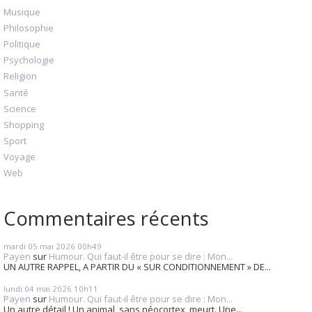
Musique
Philosophie
Politique
Psychologie
Religion
Santé
Science
Shopping
Sport
Voyage
Web
Commentaires récents
mardi 05
mai 2026
00h49
Payen
sur
Humour. Qui faut-il être pour se dire : Mon...
UN AUTRE RAPPEL, A PARTIR DU « SUR CONDITIONNEMENT » DE...
lundi 04
mai 2026
10h11
Payen
sur
Humour. Qui faut-il être pour se dire : Mon...
Un autre détail ! Un animal, sans néocortex, meurt. Une...