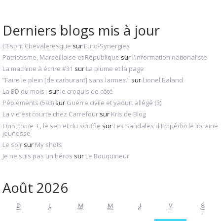
Derniers blogs mis à jour
L’Esprit Chevaleresque
sur
Euro-Synergies
Patriotisme, Marseillaise et République
sur
l'information nationaliste
La machine à écrire #31
sur
La plume et la page
”Faire le plein [de carburant] sans larmes.”
sur
Lionel Baland
La BD du mois :
sur
le croquis de côté
Pépiements (593)
sur
Guerre civile et yaourt allégé (3)
La vie est courte chez Carrefour
sur
Kris de Blog
Ono, tome 3 , le secret du souffle
sur
Les Sandales d'Empédocle librairie
jeunesse
Le soir
sur
My shots
Je ne suis pas un héros
sur
Le Bouquineur
Août 2026
D
L
M
M
J
V
S
1