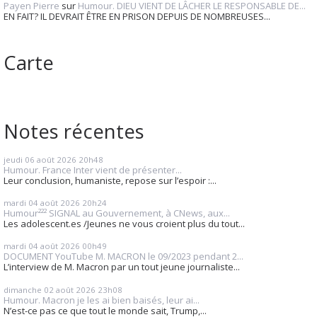
Payen Pierre
sur
Humour. DIEU VIENT DE LÂCHER LE RESPONSABLE DE...
EN FAIT? IL DEVRAIT ÊTRE EN PRISON DEPUIS DE NOMBREUSES...
Carte
Notes récentes
jeudi 06
août 2026
20h48
Humour. France Inter vient de présenter...
Leur conclusion, humaniste, repose sur l’espoir :...
mardi 04
août 2026
20h24
Humour²²² SIGNAL au Gouvernement, à CNews, aux...
Les adolescent.es /Jeunes ne vous croient plus du tout...
mardi 04
août 2026
00h49
DOCUMENT YouTube M. MACRON le 09/2023 pendant 2...
L’interview de M. Macron par un tout jeune journaliste...
dimanche 02
août 2026
23h08
Humour. Macron je les ai bien baisés, leur ai...
N’est-ce pas ce que tout le monde sait, Trump,...