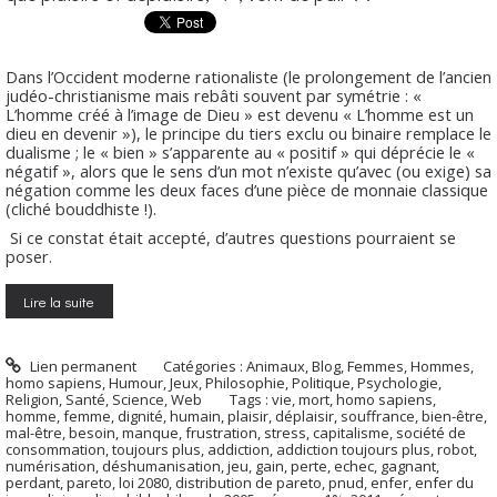
Dans l’Occident moderne rationaliste (le prolongement de l’ancien
judéo-christianisme mais rebâti souvent par symétrie : «
L’homme créé à l’image de Dieu » est devenu « L’homme est un
dieu en devenir »), le principe du tiers exclu ou binaire remplace le
dualisme ; le « bien » s’apparente au « positif » qui déprécie le «
négatif », alors que le sens d’un mot n’existe qu’avec (ou exige) sa
négation comme les deux faces d’une pièce de monnaie classique
(cliché bouddhiste !).
Si ce constat était accepté, d’autres questions pourraient se
poser.
Lire la suite
Lien permanent
Catégories :
Animaux
,
Blog
,
Femmes
,
Hommes,
homo sapiens
,
Humour
,
Jeux
,
Philosophie
,
Politique
,
Psychologie
,
Religion
,
Santé
,
Science
,
Web
Tags :
vie
,
mort
,
homo sapiens
,
homme
,
femme
,
dignité
,
humain
,
plaisir
,
déplaisir
,
souffrance
,
bien-être
,
mal-être
,
besoin
,
manque
,
frustration
,
stress
,
capitalisme
,
société de
consommation
,
toujours plus
,
addiction
,
addiction toujours plus
,
robot
,
numérisation
,
déshumanisation
,
jeu
,
gain
,
perte
,
echec
,
gagnant
,
perdant
,
pareto
,
loi 2080
,
distribution de pareto
,
pnud
,
enfer
,
enfer du