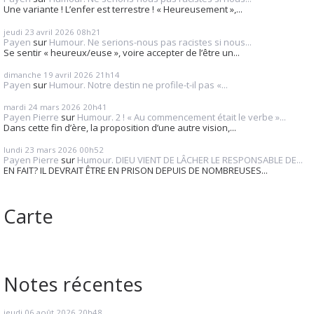
Une variante ! L’enfer est terrestre ! « Heureusement »,...
jeudi 23
avril 2026
08h21
Payen
sur
Humour. Ne serions-nous pas racistes si nous...
Se sentir « heureux/euse », voire accepter de l’être un...
dimanche 19
avril 2026
21h14
Payen
sur
Humour. Notre destin ne profile-t-il pas «...
mardi 24
mars 2026
20h41
Payen Pierre
sur
Humour. 2 ! « Au commencement était le verbe »...
Dans cette fin d’ère, la proposition d’une autre vision,...
lundi 23
mars 2026
00h52
Payen Pierre
sur
Humour. DIEU VIENT DE LÂCHER LE RESPONSABLE DE...
EN FAIT? IL DEVRAIT ÊTRE EN PRISON DEPUIS DE NOMBREUSES...
Carte
Notes récentes
jeudi 06
août 2026
20h48