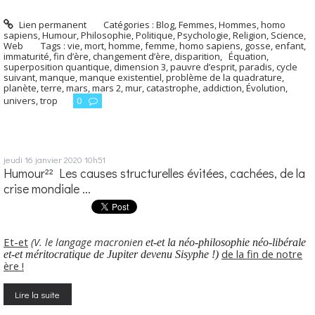
Lien permanent
Catégories :
Blog
,
Femmes
,
Hommes, homo
sapiens
,
Humour
,
Philosophie
,
Politique
,
Psychologie
,
Religion
,
Science
,
Web
Tags :
vie
,
mort
,
homme
,
femme
,
homo sapiens
,
gosse
,
enfant
,
immaturité
,
fin d’ère
,
changement d’ère
,
disparition
,
Équation
,
superposition quantique
,
dimension 3
,
pauvre d’esprit
,
paradis
,
cycle
suivant
,
manque
,
manque existentiel
,
problème de la quadrature
,
planète
,
terre
,
mars
,
mars 2
,
mur
,
catastrophe
,
addiction
,
Évolution
,
univers
,
trop
0
jeudi 16
janvier 2020
10h51
Humour²² Les causes structurelles évitées, cachées, de la
crise mondiale ...
Et-et
(V. le langage macronien
et-et la néo-philosophie néo-libérale
de la fin de notre
et-et méritocratique de Jupiter devenu Sisyphe !)
ère !
Lire la suite