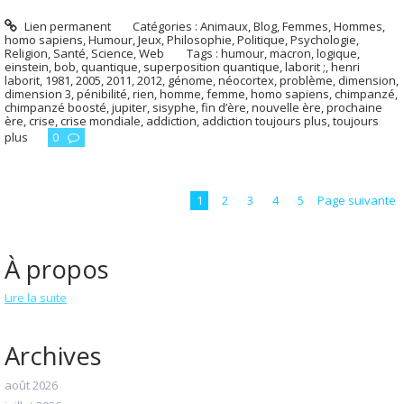
Lien permanent
Catégories :
Animaux
,
Blog
,
Femmes
,
Hommes,
homo sapiens
,
Humour
,
Jeux
,
Philosophie
,
Politique
,
Psychologie
,
Religion
,
Santé
,
Science
,
Web
Tags :
humour
,
macron
,
logique
,
einstein
,
bob
,
quantique
,
superposition quantique
,
laborit ;
,
henri
laborit
,
1981
,
2005
,
2011
,
2012
,
génome
,
néocortex
,
problème
,
dimension
,
dimension 3
,
pénibilité
,
rien
,
homme
,
femme
,
homo sapiens
,
chimpanzé
,
chimpanzé boosté
,
jupiter
,
sisyphe
,
fin d’ère
,
nouvelle ère
,
prochaine
ère
,
crise
,
crise mondiale
,
addiction
,
addiction toujours plus
,
toujours
plus
0
1
2
3
4
5
Page suivante
À propos
Lire la suite
Archives
août 2026