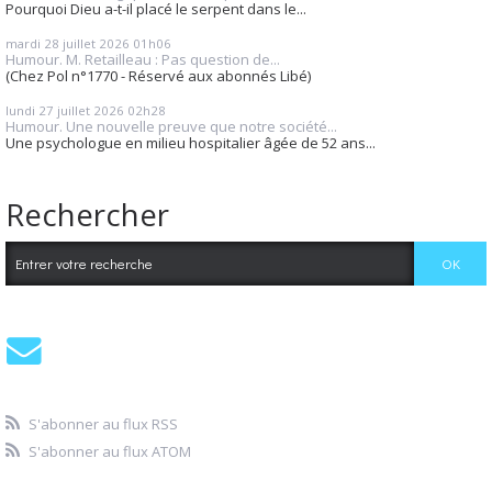
Pourquoi Dieu a-t-il placé le serpent dans le...
mardi 28
juillet 2026
01h06
Humour. M. Retailleau : Pas question de...
(Chez Pol n°1770 - Réservé aux abonnés Libé)
lundi 27
juillet 2026
02h28
Humour. Une nouvelle preuve que notre société...
Une psychologue en milieu hospitalier âgée de 52 ans...
Rechercher
S'abonner au flux RSS
S'abonner au flux ATOM