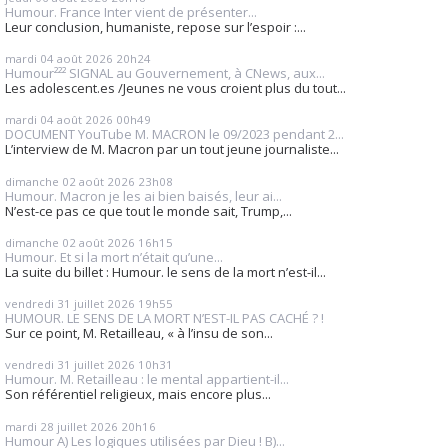
Humour. France Inter vient de présenter...
Leur conclusion, humaniste, repose sur l’espoir :...
mardi 04
août 2026
20h24
Humour²²² SIGNAL au Gouvernement, à CNews, aux...
Les adolescent.es /Jeunes ne vous croient plus du tout...
mardi 04
août 2026
00h49
DOCUMENT YouTube M. MACRON le 09/2023 pendant 2...
L’interview de M. Macron par un tout jeune journaliste...
dimanche 02
août 2026
23h08
Humour. Macron je les ai bien baisés, leur ai...
N’est-ce pas ce que tout le monde sait, Trump,...
dimanche 02
août 2026
16h15
Humour. Et si la mort n’était qu’une...
La suite du billet : Humour. le sens de la mort n’est-il...
vendredi 31
juillet 2026
19h55
HUMOUR. LE SENS DE LA MORT N’EST-IL PAS CACHÉ ? !
Sur ce point, M. Retailleau, « à l’insu de son...
vendredi 31
juillet 2026
10h31
Humour. M. Retailleau : le mental appartient-il...
Son référentiel religieux, mais encore plus...
mardi 28
juillet 2026
20h16
Humour A) Les logiques utilisées par Dieu ! B)...