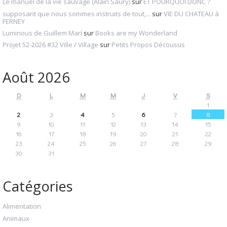
Le manuel de la vie sauvage (Alain Saury)
sur
ET POURQUOI DONC ?
supposant que nous sommes instruits de tout,...
sur
VIE DU CHATEAU à
FERNEY
Luminous de Guillem Marí
sur
Books are my Wonderland
Projet 52-2026 #32 Ville / Village
sur
Petits Propos Décousus
Août 2026
D
L
M
M
J
V
S
1
2
3
4
5
6
7
8
9
10
11
12
13
14
15
16
17
18
19
20
21
22
23
24
25
26
27
28
29
30
31
Catégories
Alimentation
Animaux