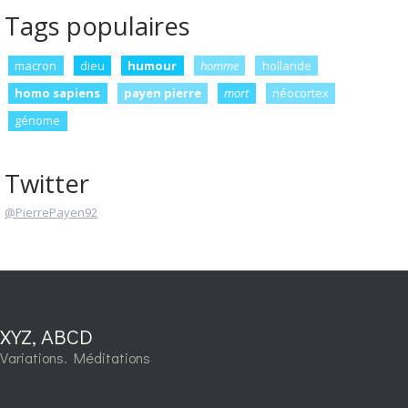
Tags populaires
macron
dieu
humour
homme
hollande
homo sapiens
payen pierre
mort
néocortex
génome
Twitter
@PierrePayen92
XYZ, ABCD
Variations. Méditations