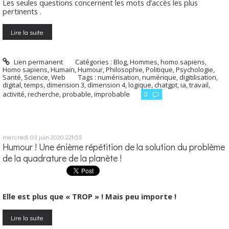
Les seules questions concernent les mots d’accès les plus
pertinents .
Lire la suite
Lien permanent
Catégories :
Blog
,
Hommes, homo sapiens
,
Homo sapiens
,
Humain
,
Humour
,
Philosophie
,
Politique
,
Psychologie
,
Santé
,
Science
,
Web
Tags :
numérisation
,
numérique
,
digitilisation
,
digital
,
temps
,
dimension 3
,
dimension 4
,
logique
,
chatgpt
,
ia
,
travail
,
activité
,
recherche
,
probable
,
improbable
0
mercredi 03
juin 2020
22h55
Humour ! Une énième répétition de la solution du problème
de la quadrature de la planète !
Elle est plus que « TROP » ! Mais peu importe !
Lire la suite