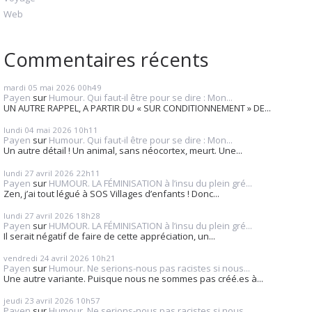
Web
Commentaires récents
mardi 05
mai 2026
00h49
Payen
sur
Humour. Qui faut-il être pour se dire : Mon...
UN AUTRE RAPPEL, A PARTIR DU « SUR CONDITIONNEMENT » DE...
lundi 04
mai 2026
10h11
Payen
sur
Humour. Qui faut-il être pour se dire : Mon...
Un autre détail ! Un animal, sans néocortex, meurt. Une...
lundi 27
avril 2026
22h11
Payen
sur
HUMOUR. LA FÉMINISATION à l’insu du plein gré...
Zen, j’ai tout légué à SOS Villages d’enfants ! Donc...
lundi 27
avril 2026
18h28
Payen
sur
HUMOUR. LA FÉMINISATION à l’insu du plein gré...
Il serait négatif de faire de cette appréciation, un...
vendredi 24
avril 2026
10h21
Payen
sur
Humour. Ne serions-nous pas racistes si nous...
Une autre variante. Puisque nous ne sommes pas créé.es à...
jeudi 23
avril 2026
10h57
Payen
sur
Humour. Ne serions-nous pas racistes si nous...