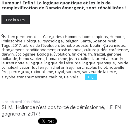
Humour ! Enfin ! La logique quantique et les lois de
complexification de Darwin émergent, sont réhabilitées
!
Lire la suite
Lien permanent
Catégories :
Hommes, homo sapiens
,
Humour
,
Philosophie
,
Politique
,
Psychologie
,
Religion
,
Santé
,
Science
,
Web
Tags :
2017
,
arbres de l’évolution
,
bonobo boosté
,
boutin
,
Ça va mieux
,
changement
,
conditionnement
,
crash mondial
,
culture judéo-chrétienne
,
darwin
,
Écologisme
,
Écologie
,
Évolution
,
fin d’ère
,
fn
,
fractal
,
génome
,
hollande
,
homo sapiens
,
humanisme
,
jean chaline
,
laurent alexandre
,
laurent nottale
,
logique
,
logique de l’absurde
,
logique quantique
,
lois de
complexification
,
luc ferry
,
michel onfray
,
mort
,
nicolas hulot
,
nouvelle
ère
,
pierre grou
,
rationalisme
,
royal
,
sarkozy
,
sauveur de la terre
,
sisyphe
,
transhumanisme
,
taubira
,
ue
,
valls
0
lundi 18
avril 2016
17h50
Si M. Hollande n’est pas forcé de démissionné, LE FN
gagnera en 2017 !