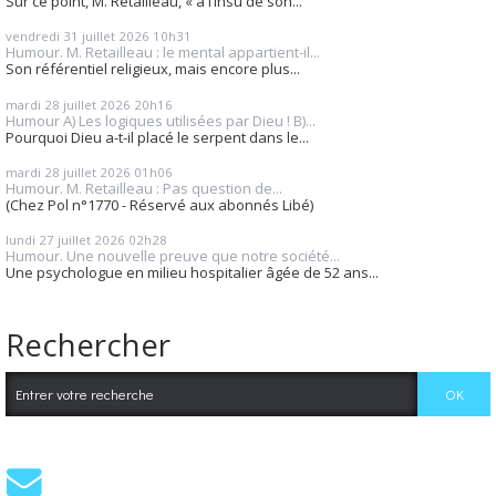
Sur ce point, M. Retailleau, « à l’insu de son...
vendredi 31
juillet 2026
10h31
Humour. M. Retailleau : le mental appartient-il...
Son référentiel religieux, mais encore plus...
mardi 28
juillet 2026
20h16
Humour A) Les logiques utilisées par Dieu ! B)...
Pourquoi Dieu a-t-il placé le serpent dans le...
mardi 28
juillet 2026
01h06
Humour. M. Retailleau : Pas question de...
(Chez Pol n°1770 - Réservé aux abonnés Libé)
lundi 27
juillet 2026
02h28
Humour. Une nouvelle preuve que notre société...
Une psychologue en milieu hospitalier âgée de 52 ans...
Rechercher