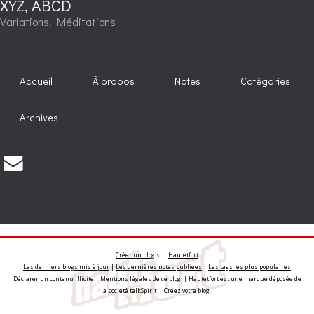
XYZ, ABCD
Variations. Méditations
Accueil
À propos
Notes
Catégories
Archives
Créer un blog
sur
Hautetfort
Les derniers blogs mis à jour
|
Les dernières notes publiées
|
Les tags les plus populaires
Déclarer un contenu illicite
|
Mentions légales de ce blog
|
Hautetfort
est une marque déposée de
la société talkSpirit | Créez votre
blog
!