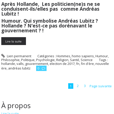
Après Hollande, Les politicien(ne)s ne se
conduisent-ils/elles pas comme Andréas
Lubitz !
Humour. Qui symbolise Andréas Lubitz ?
Hollande ? N’est-ce pas dorénavant le
gouvernement ? !
Lire la suite
Lien permanent
Catégories :
Hommes, homo sapiens
,
Humour
,
Philosophie
,
Politique
,
Psychologie
,
Religion
,
Santé
,
Science
Tags :
hollande
,
valls
,
gouvernement
,
election de 2017
,
fn
,
fin d'ère
,
nouvelle
ère
,
andréas lubitz
0
1
2
3
Page suivante
À propos
Lire la suite