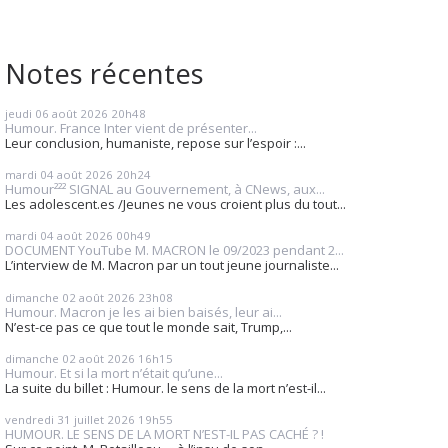
Notes récentes
jeudi 06
août 2026
20h48
Humour. France Inter vient de présenter...
Leur conclusion, humaniste, repose sur l’espoir :...
mardi 04
août 2026
20h24
Humour²²² SIGNAL au Gouvernement, à CNews, aux...
Les adolescent.es /Jeunes ne vous croient plus du tout...
mardi 04
août 2026
00h49
DOCUMENT YouTube M. MACRON le 09/2023 pendant 2...
L’interview de M. Macron par un tout jeune journaliste...
dimanche 02
août 2026
23h08
Humour. Macron je les ai bien baisés, leur ai...
N’est-ce pas ce que tout le monde sait, Trump,...
dimanche 02
août 2026
16h15
Humour. Et si la mort n’était qu’une...
La suite du billet : Humour. le sens de la mort n’est-il...
vendredi 31
juillet 2026
19h55
HUMOUR. LE SENS DE LA MORT N’EST-IL PAS CACHÉ ? !