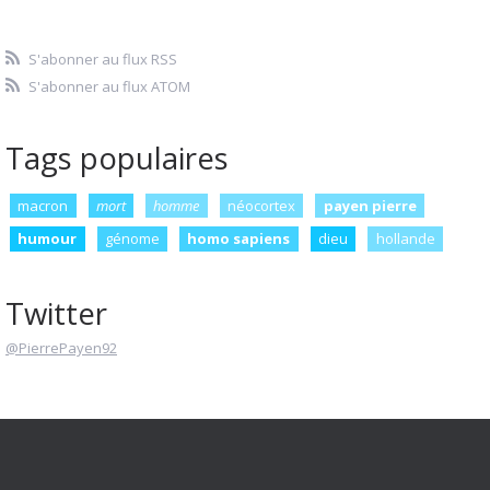
S'abonner au flux RSS
S'abonner au flux ATOM
Tags populaires
macron
mort
homme
néocortex
payen pierre
humour
génome
homo sapiens
dieu
hollande
Twitter
@PierrePayen92