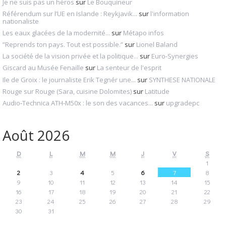
Je ne suis pas un héros
sur
Le Bouquineur
Référendum sur l’UE en Islande : Reykjavik...
sur
l'information
nationaliste
Les eaux glacées de la modernité...
sur
Métapo infos
”Reprends ton pays. Tout est possible.”
sur
Lionel Baland
La société de la vision privée et la politique...
sur
Euro-Synergies
Giscard au Musée Fenaille
sur
La senteur de l'esprit
Ile de Groix : le journaliste Erik Tegnér une...
sur
SYNTHESE NATIONALE
Rouge sur Rouge (Sara, cuisine Dolomites)
sur
Latitude
Audio‑Technica ATH‑M50x : le son des vacances...
sur
upgradepc
Août 2026
D
L
M
M
J
V
S
1
2
3
4
5
6
7
8
9
10
11
12
13
14
15
16
17
18
19
20
21
22
23
24
25
26
27
28
29
30
31