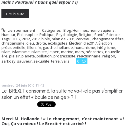
mais ? Pourquoi ? Dans quel espoir ?
!)
Lire la suite
Lien permanent
Catégories :
Blog
,
Hommes, homo sapiens
,
Humour
,
Philosophie
,
Politique
,
Psychologie
,
Religion
,
Santé
,
Science
Tags :
2007
,
2012
,
2017
,
bible
,
bilan de 2005
,
cerveau
,
changement d’ère
,
christianisme
,
dieu
,
droite
,
ecologistes
,
Élection d e2017
,
Élection
présidentielle
,
fillon
,
fn
,
gauche
,
hollande
,
humanisme
,
intégrisme
,
islam
,
islamisme
,
islamiste
,
le pen
,
marine
,
mars
,
néocortex
,
nouvelle
ère
,
plaisir
,
planète
,
pollution
,
progressiste
,
réactionnaire
,
religion
,
sarkozy
,
sauveur
,
sexualité
,
terre
,
valls
0
vendredi 24
juin 2016
11h42
Le BREXIT consommé, la suite ne va-t-elle pas s’amplifier
selon un effet « boule de neige » ? !
Merci M. Hollande ! « Le changement, c’est maintenant » !
Oui, Ça va mieux ! Le Brexit + est arrivé !