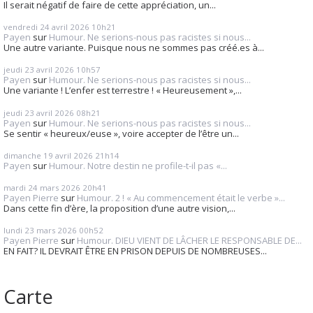
Il serait négatif de faire de cette appréciation, un...
vendredi 24
avril 2026
10h21
Payen
sur
Humour. Ne serions-nous pas racistes si nous...
Une autre variante. Puisque nous ne sommes pas créé.es à...
jeudi 23
avril 2026
10h57
Payen
sur
Humour. Ne serions-nous pas racistes si nous...
Une variante ! L’enfer est terrestre ! « Heureusement »,...
jeudi 23
avril 2026
08h21
Payen
sur
Humour. Ne serions-nous pas racistes si nous...
Se sentir « heureux/euse », voire accepter de l’être un...
dimanche 19
avril 2026
21h14
Payen
sur
Humour. Notre destin ne profile-t-il pas «...
mardi 24
mars 2026
20h41
Payen Pierre
sur
Humour. 2 ! « Au commencement était le verbe »...
Dans cette fin d’ère, la proposition d’une autre vision,...
lundi 23
mars 2026
00h52
Payen Pierre
sur
Humour. DIEU VIENT DE LÂCHER LE RESPONSABLE DE...
EN FAIT? IL DEVRAIT ÊTRE EN PRISON DEPUIS DE NOMBREUSES...
Carte