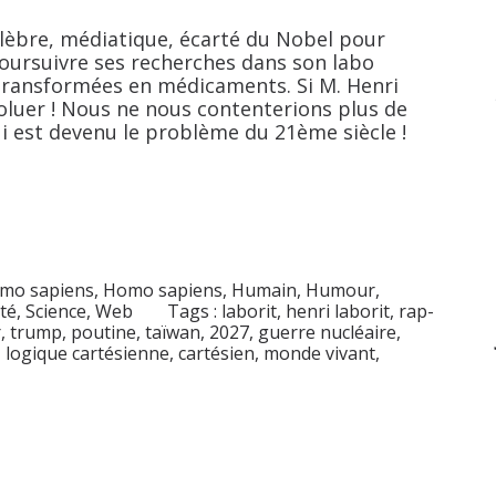
élèbre, médiatique, écarté du Nobel pour
poursuivre ses recherches dans son labo
 transformées en médicaments. Si M. Henri
évoluer ! Nous ne nous contenterions plus de
ui est devenu le problème du 21ème siècle !
mo sapiens
,
Homo sapiens
,
Humain
,
Humour
,
té
,
Science
,
Web
Tags :
laborit
,
henri laborit
,
rap-
r
,
trump
,
poutine
,
taïwan
,
2027
,
guerre nucléaire
,
,
logique cartésienne
,
cartésien
,
monde vivant
,