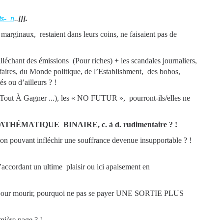
ts
-_n
..
]]].
 marginaux, restaient dans leurs coins, ne faisaient pas de
alléchant des émissions (Pour riches) + les scandales journaliers,
 affaires, du Monde politique, de l’Establishment, des bobos,
és ou d’ailleurs ? !
Tout À Gagner ...), les « NO FUTUR », pourront-ils/elles ne
HÉMATIQUE BINAIRE, c. à d. rudimentaire ? !
ion pouvant infléchir une souffrance devenue insupportable ? !
s’accordant un ultime plaisir ou ici apaisement en
rir pour mourir, pourquoi ne pas se payer UNE SORTIE PLUS
ère page ? !