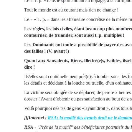
Le « T. p. » dans le sport aboutit au dopage, à la corruption
Tout le monde est au courant mais rien ne change !
Le « « T. p. » dans les affaires se concrétise de la même m
Les règles, les lois civiles, étant beaucoup plus nombreu
contourner, de truander, sont aussi t. p. multiples !
Les Dominants ont toute a possibilité de payer des avoca
des failles ! (V. avant !)
Quant aux Sans-dents, Riens, Illettré(e)s, Faibles, ils/e
dire !
Ils/elles sont continuellement prêt(e)s à tomber sous les 
les détails et décidant à la louche ou truelle, d’un ordinate
La victime sera obligée de se déplacer, de perdre x heures 
dossier ! Avant d’obtenir ou pas satisfaction au bout de z
Voilà pourquoi des tas de gens « ayant droit », dans tous 
[[[Internet :
RSA: la moitié des ayants droit ne le deman
RSA
- "Près de la moitié" des bénéficiaires potentiels du 