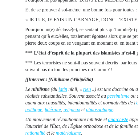
Et de se prouver à soi-même, une bonne fois pour toutes :
« JE TUE, JE FAIS UN CARNAGE, DONC J’EXISTE »
Pourquoi un(e) déclassé(e), se sentant plus qu’humilié(e) par
pensant qu’à eux/elles, totalement égoïstes alors que se pro
pierre deux coups en se vengeant en mourant et en tuant to
*** L’état d’esprit de la plupart des islamistes n’est-il 
*** Les terroristes ne sont-il pas souvent décrits par leur
suivant pas du tout les principes du Coran ? !
[[Internet : [Nihilisme (Wikipédia)
Le
nihilisme
(du
latin
nihil, «
rien
») est une doctrine ou a
réalités substantielles. Souvent associé au
pessimisme
ou 
quant aux causalités, intentionnalités et normativités de l'
politique
,
littéraire
,
religieux
et
philosophique
.
Un mouvement révolutionnaire nihiliste et
anarchiste
appa
l'autorité de l'État, de l'Église orthodoxe et de la famille 
rationalité
et le
matérialisme
.