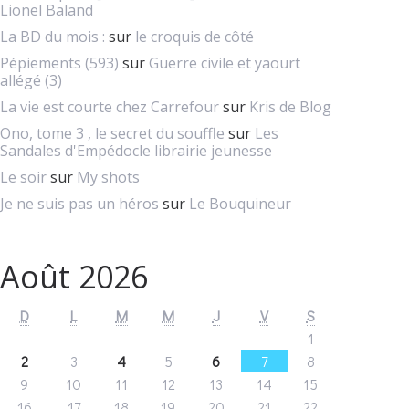
Lionel Baland
La BD du mois :
sur
le croquis de côté
Pépiements (593)
sur
Guerre civile et yaourt
allégé (3)
La vie est courte chez Carrefour
sur
Kris de Blog
Ono, tome 3 , le secret du souffle
sur
Les
Sandales d'Empédocle librairie jeunesse
Le soir
sur
My shots
Je ne suis pas un héros
sur
Le Bouquineur
Août 2026
D
L
M
M
J
V
S
1
2
3
4
5
6
7
8
9
10
11
12
13
14
15
16
17
18
19
20
21
22