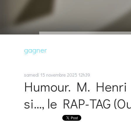
gagner
samedi 15
novembre 2025
12h39
Humour. M. Henri L
si…, le RAP-TAG (Ou