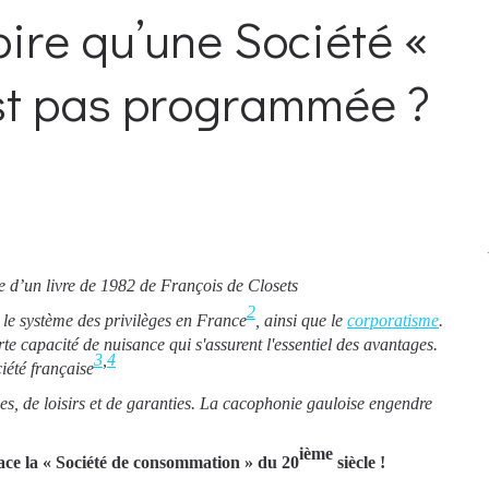
oire qu’une Société «
est pas programmée ?
tre d’un livre de 1982 de François de Closets
2
et le système des privilèges en France
, ainsi que le
corporatisme
.
rte capacité de nuisance qui s'assurent l'essentiel des avantages.
3
,
4
iété française
es, de loisirs et de garanties. La cacophonie gauloise engendre
ième
lace la « Société de consommation » du 20
siècle !