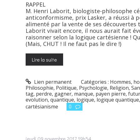
RAPPEL
M. Henri Laborit, biologiste-philosophe c
anticonformisme, prix Lasker, a réussi à 
alimenté par la vente de ses découvertes
Laborit vivait encore, il nous aurait fait 
raisonner selon la logique cartésienne ! Q
(Mais, CHUT ! Il ne faut pas le dire !)
Lire la suite
Lien permanent
Catégories :
Hommes, ho
Philosophie
,
Politique
,
Psychologie
,
Religion
,
San
tag
,
perdre
,
gagner
,
manque
,
payen pierre
,
futu
evolution
,
quantique
,
logique
,
logique quantique
cartésianisme
0
jeudi 09
novembre 2017
19h54