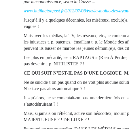
par méconnaissance, selon la Caisse ...
www.huffingtonpost.fr/2012/07/08/
rsa
-la-moitie-des-
ayan
Jusqu’à il y a quelques décennies, les miséreux, exclu(e)s,
vagues !
Mais avec les médias, la TV, les réseaux, etc., le contenu 
les injustices t. p. patentes, émaillant t. p. le Monde des
peuvent-ils laisser de marbre les jeunes démuni(e)s, des cit
Les plus en précarité, les « RAPTAGS » (Rien À Perdre, 
pas devenir t. p. NIHILISTES ? !
CE QUI SUIT N’EST-IL PAS D’UNE LOGIQUE MAT
Ne se suicide-t-on pas quand on ne voit plus aucune solut
N’est-ce pas alors automatique ? !
Jusqu’alors, ne se contentait-on pas une dernière fois en 
s’autodétruisant ? !
Mais, si jamais on réfléchit, active son néocortex, mou
MAJESTUEUSE ? ! DE LUXE ? !
Pourquoi ne pas apparaître DANS LES MÉDIAS en premi