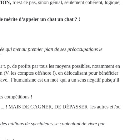
ION,
n’est-ce pas, sinon génial, seulement cohérent, logique,
 le mérite d’appeler un chat un chat ? !
sée qui met au premier plan de ses préoccupations le
]
ir t. p. de profits par tous les moyens possibles, notamment en
ion (V. les comptes offshore !), en délocalisant pour bénéficier
ave, l’humanisme est un mot qui a un sens négatif puisqu’il
es compétitions !
nimal ... ! MAIS DE GAGNER, DE DÉPASSER les autres et /ou
es millions de spectateurs se contentant de vivre par