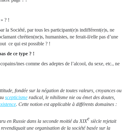
 ? !
 la Société, par tous les participant(e)s indifférent(e)s, ne
clamant chrétien(ne)s, humanistes, ne ferait-il/elle pas d’une
ut ce qui est possible ? !
pas de ce type ? !
s copains/ines comme des adeptes de l’alcool, du sexe, etc., ne
ttitude, fondée sur la négation de toutes valeurs, croyances ou
au
scepticisme
radical, le nihilisme nie ou émet des doutes,
existence
. Cette notion est applicable à différents domaines :
e
ru en Russie dans la seconde moitié du XIX
siècle rejetait
et revendiquait une organisation de la société basée sur la