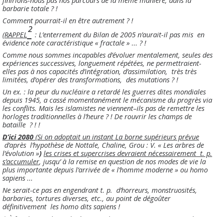
barbarie totale ? !
Comment pourrait-il en être autrement ? !
²
(
RAPPEL
: L’enterrement du Bilan de 2005 n’aurait-il pas mis en
évidence note caractéristique « fractale » ... ? !
Comme nous sommes incapables d’évoluer mentalement, seules des
expériences successives, longuement répétées, ne permettraient-
elles pas à nos capacités d’intégration, d’assimilation, très très
limitées, d’opérer des transformations, des mutations ? !
Un ex. : la peur du nucléaire a retardé les guerres dites mondiales
depuis 1945, a cassé momentanément le mécanisme du progrès via
les conflits. Mais les islamistes ne viennent–ils pas de remettre les
horloges traditionnelles à l’heure ? ! De rouvrir les champs de
bataille ? ! !
D’ici 2080
(Si on adoptait un instant La borne supérieurs prévue
d’après l’hypothèse de Nottale, Chaline, Grou : V. « Les arbres de
l’évolution »
)
les crises et supercrises devraient nécessairement t. p.
s’accumuler
, jusqu’ à la remise en question de nos modes de vie la
plus importante depuis l’arrivée de « l’homme moderne » ou homo
sapiens ...
Ne serait-ce pas en engendrant t. p. d’horreurs, monstruosités,
barbaries, tortures diverses, etc., au point de dégoûter
définitivement les homo dits sapiens !