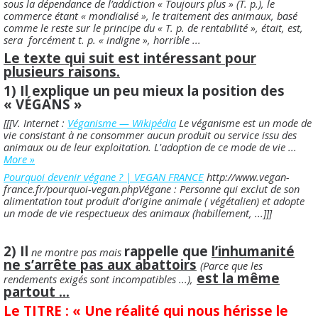
sous la dépendance de l’addiction « Toujours plus » (T. p.), le
commerce étant « mondialisé », le traitement des animaux, basé
comme le reste sur le principe du « T. p. de rentabilité », était, est,
sera forcément t. p. « indigne », horrible ...
Le texte qui suit est intéressant pour
plusieurs raisons.
1) Il explique un peu mieux la position des
« VÉGANS »
[[[V. Internet :
Véganisme — Wikipédia
Le véganisme est un mode de
vie consistant à ne consommer aucun produit ou service issu des
animaux ou de leur exploitation. L'adoption de ce mode de vie ...
More »
Pourquoi devenir végane ? | VEGAN FRANCE
http://www.vegan-
france.fr/pourquoi-vegan.phpVégane : Personne qui exclut de son
alimentation tout produit d'origine animale ( végétalien) et adopte
un mode de vie respectueux des animaux (habillement, ...]]]
2) Il
rappelle que
l’inhumanité
ne montre pas
mais
ne s’arrête pas aux abattoirs
(Parce que les
est la même
rendements exigés sont incompatibles ...),
partout ...
Le TITRE : « Une réalité qui nous hérisse le