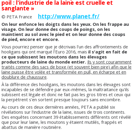
poil : l'industrie de la laine est cruelle et
sanglante »
http://www.planet.fr/
© PETA France
On leur enfonce les doigts dans les yeux. On les frappe au
visage. On leur donne des coups de poings, on les
maintient au sol avec le pied et on leur donne des coups
de pied, encore et encore.
Vous pourriez penser que je décrivais l'un des affrontements de
hooligans qui ont marqué l'Euro 2016, mais
il s'agit en fait de
ce que subissent les moutons dans les élevages
producteurs de laine du monde entier.
Ils y sont couramment
traités comme des sacs de boxe (et souvent bien pire) afin que le
laine puisse être volée et transformée en pull, en écharpe et en
doublure de chaussure
.
À la différence des hooligans, les moutons dans les élevages sont
incapables de se défendre par eux-mêmes, la maltraitance qu'ils
subissent est légale et donc ne fait pas les gros titres et ceux qui
la perpètrent s'en sortent presque toujours sans encombre.
Au cours de ces deux dernières années, PETA a publié six
révélations sur l'industrie de la laine, issues de trois continents.
Des enquêtes concernant 39 établissements différents ont révélé
que pour leur laine, les moutons y étaient mutilés, frappés et
abattus de manière routinière.