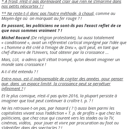
* À froid, n’est-il pas dorénavant clair que rien ne s’imprime dans
nos petits néocortex ? !
** Ne reste-t-il donc pas l’autre méthode, à chaud,
comme au
Moyen-âge où on marquait au fer rouge ? !
En passant, les politiciens ne sont-ils pas l’exact reflet de ce
que nous sommes vraiment ? !
Michel Rocard
(De religion protestante), lui aussi totalement
« conditionné », avait un référentiel cortical imprégné par l’idée que
« L’homme a été créé à l’image de Dieu », qu’il peut, en tant que
chef-d’œuvre de l’Univers, tout obtenir par la croissance ...
Mais, LUI, a admis qu’il s’était trompé, qu’on devait imaginer un
monde sans croissance !
A-t-il été entendu ? !
Entre-nous, est-il indispensable de cogiter des années pour penser
que, dans un espace limité, la croissance peut se perpétuer
infiniment ?
!
Et le plus comique, n’est-il pas qu’en 2016, la plupart persiste à
imaginer que tout peut continuer à croître t. p. ? !
Ne les retrouve-t-on pas, par hasard ( ? !) aussi bien parmi les
capitalistes vivant sous l’addiction « T. p. de profits » que chez les
politiciens, que chez ceux qui courent vers les stades ou la TV,
cinémas, vidéos, pour jouer et vivre par procuration au foot ou
s’identifier dans des spectacles ? !