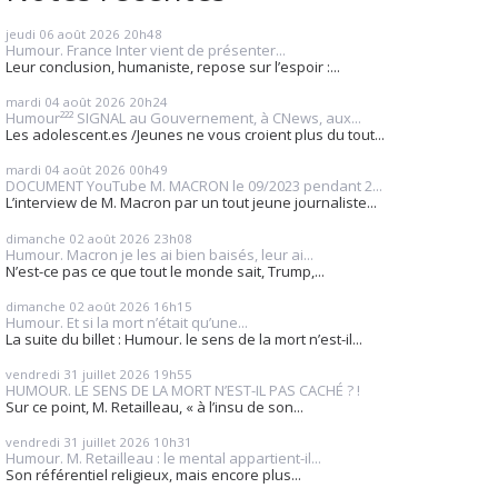
jeudi 06
août 2026
20h48
Humour. France Inter vient de présenter...
Leur conclusion, humaniste, repose sur l’espoir :...
mardi 04
août 2026
20h24
Humour²²² SIGNAL au Gouvernement, à CNews, aux...
Les adolescent.es /Jeunes ne vous croient plus du tout...
mardi 04
août 2026
00h49
DOCUMENT YouTube M. MACRON le 09/2023 pendant 2...
L’interview de M. Macron par un tout jeune journaliste...
dimanche 02
août 2026
23h08
Humour. Macron je les ai bien baisés, leur ai...
N’est-ce pas ce que tout le monde sait, Trump,...
dimanche 02
août 2026
16h15
Humour. Et si la mort n’était qu’une...
La suite du billet : Humour. le sens de la mort n’est-il...
vendredi 31
juillet 2026
19h55
HUMOUR. LE SENS DE LA MORT N’EST-IL PAS CACHÉ ? !
Sur ce point, M. Retailleau, « à l’insu de son...
vendredi 31
juillet 2026
10h31
Humour. M. Retailleau : le mental appartient-il...
Son référentiel religieux, mais encore plus...