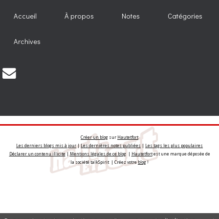
Accueil
À propos
Notes
Catégories
Archives
Créer un blog
sur
Hautetfort
Les derniers blogs mis à jour
|
Les dernières notes publiées
|
Les tags les plus populaires
Déclarer un contenu illicite
|
Mentions légales de ce blog
|
Hautetfort
est une marque déposée de
la société talkSpirit | Créez votre
blog
!