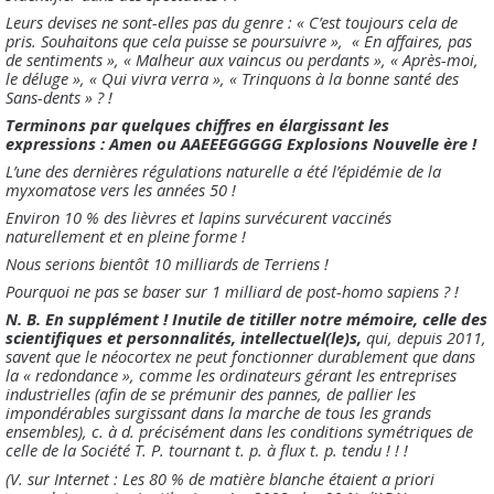
Leurs devises ne sont-elles pas du genre : « C’est toujours cela de
pris. Souhaitons que cela puisse se poursuivre », « En affaires, pas
de sentiments », « Malheur aux vaincus ou perdants », « Après-moi,
le déluge », « Qui vivra verra », « Trinquons à la bonne santé des
Sans-dents » ? !
Terminons par quelques chiffres en élargissant les
expressions : Amen ou AAEEEGGGGG Explosions Nouvelle ère !
L’une des dernières régulations naturelle a été l’épidémie de la
myxomatose vers les années 50 !
Environ 10 % des lièvres et lapins survécurent vaccinés
naturellement et en pleine forme !
Nous serions bientôt 10 milliards de Terriens !
Pourquoi ne pas se baser sur 1 milliard de post-homo sapiens ? !
N. B. En supplément ! Inutile de titiller notre mémoire, celle des
scientifiques et personnalités, intellectuel(le)s,
qui, depuis 2011,
savent que le néocortex ne peut fonctionner durablement que dans
la « redondance », comme les ordinateurs gérant les entreprises
industrielles (afin de se prémunir des pannes, de pallier les
impondérables surgissant dans la marche de tous les grands
ensembles), c. à d. précisément dans les conditions symétriques de
celle de la Société T. P. tournant t. p. à flux t. p. tendu ! ! !
(V. sur Internet : Les 80 % de matière blanche étaient a priori