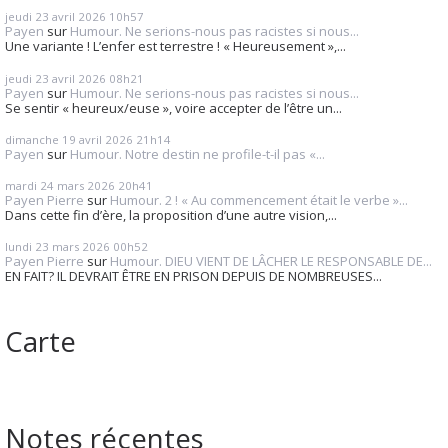
jeudi 23
avril 2026
10h57
Payen
sur
Humour. Ne serions-nous pas racistes si nous...
Une variante ! L’enfer est terrestre ! « Heureusement »,...
jeudi 23
avril 2026
08h21
Payen
sur
Humour. Ne serions-nous pas racistes si nous...
Se sentir « heureux/euse », voire accepter de l’être un...
dimanche 19
avril 2026
21h14
Payen
sur
Humour. Notre destin ne profile-t-il pas «...
mardi 24
mars 2026
20h41
Payen Pierre
sur
Humour. 2 ! « Au commencement était le verbe »...
Dans cette fin d’ère, la proposition d’une autre vision,...
lundi 23
mars 2026
00h52
Payen Pierre
sur
Humour. DIEU VIENT DE LÂCHER LE RESPONSABLE DE...
EN FAIT? IL DEVRAIT ÊTRE EN PRISON DEPUIS DE NOMBREUSES...
Carte
Notes récentes