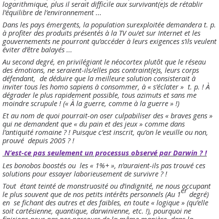
logarithmique, plus il serait difficile aux survivant(e)s de rétablir
l’équilibre de l’environnement ...
Dans les pays émergents, la population surexploitée demandera t. p.
à profiter des produits présentés à la TV ou/et sur Internet et les
gouvernements ne pourront qu’accéder à leurs exigences s’ils veulent
éviter d’être balayés ...
Au second degré, en privilégiant le néocortex plutôt que le réseau
des émotions, ne seraient-ils/elles pas contraint(e)s, leurs corps
défendant, de déduire que la meilleure solution consisterait à
inviter tous les homo sapiens à consommer, à « s’éclater » t. p. ! À
dégrader le plus rapidement possible, tous azimuts et sans me
moindre scrupule ! (« À la guerre, comme à la guerre » !)
Et au nom de quoi pourrait-on oser culpabiliser des « braves gens »
qui ne demandent que « du pain et des jeux » comme dans
l’antiquité romaine ? ! Puisque c’est inscrit, qu’on le veuille ou non,
prouvé depuis 2005 ? !
N’est-ce pas seulement un processus observé par Darwin ? !
Les bonobos boostés ou les « 1%+ », n’auraient-ils pas trouvé ces
solutions pour essayer laborieusement de survivre ? !
Tout étant teinté de monstruosité ou d’indignité, ne nous occupant
er
le plus souvent que de nos petits intérêts personnels (Au 1
degré)
en se fichant des autres et des faibles, en toute « logique » (qu’elle
soit cartésienne, quantique, darwinienne, etc. !), pourquoi ne
finirions-nous pas nos parcours de la même manière, dans la