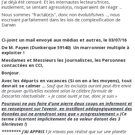
J'ai déjà été censuré. Et les internautes lecteurs/trices,
inutilement, se sentant agressé(e)s, risqueraient de réagir ...
Nous sommes "fractal(e)s", donc non évolutifs/ives ..., nous
inscrivant parfaitement dans les lois de complexification de
Darwin
Ci-joint un mail envoyé aux médias et autres, le 03/07/16
De M. Payen (Dunkerque 59140) Un marronnier multiple à
exploiter !
Mesdames et Messieurs les Journalistes, les Personnes
contactées en CCI,
Bonjour.
Avec les départs en vacances (Si on en a les moyens), tout
devrait se calmer ...
Sauf que les exclu(e)s auront peut-être envie
de prouver qu’ils/elles existent selon la célèbre formule de
Descartes réactualisée : « Je casse ou/et je tue, donc je suis »
Pourquoi ne pas faire d’une pierre deux coups en informant et
en renseignant sur l’avenir, en instillant pédagogiquement des
données qui ne prendront sens que « progressivement »
(Ce
terme s’écartant implicitement de sa valeur datant des 3
Glorieuses !)
******** J’AI APPRIS !
Je n’avais pas réalisé que sur une planète