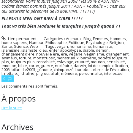
secondaires, voire inutiles jusqu’en 2008 ; les 90 % d’ADN non-
codant étaient nommés jusque 2011 : ADN « Poubelle » ; c’est eux
qui assurent la pérennité de la MACHINE ! ! ! ! ! !)
ELLES/ILS N’EN ONT RIEN À CIRER ! ! ! ! !
Tout va très bien Madame la Marquise ! Jusqu’à quand ? !
Lien permanent
Catégories :
Animaux
,
Blog
,
Femmes
,
Hommes,
homo sapiens
,
Humour
,
Philosophie
,
Politique
,
Psychologie
,
Religion
,
Santé
,
Science
,
Web
Tags :
vegan
,
humanisme
,
humaniste
,
islamisme
,
islamiste
,
dieu
,
enfer apocalypse
,
diable
,
démon
,
changement d'ère
,
nouvelle ère
,
ere
,
végane
,
véganisme
,
changement
,
animaux
,
torture
,
monstruosit
,
monstrueux
,
barbarie
,
société toujours
plus
,
toujours plus
,
rentabilité
,
eslavage
,
cruauté
,
mouton
,
sensibilité
,
emotion
,
bible
,
coran
,
guerre
,
nucléaire
,
darwin
,
loi de complexification
,
2005
,
bilan d e2005
,
génome
,
chimpanzé
,
bonobo
,
arbres de l'évolution
,
l. nottale
,
j. chaline
,
p. grou
,
allah
,
mémoire
,
personnalité
,
intellectuel
0
Les commentaires sont fermés.
À propos
Lire la suite
Archives