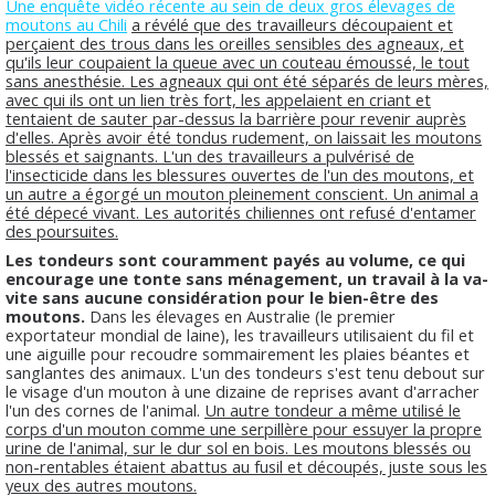
Une enquête vidéo récente au sein de deux gros élevages de
moutons au Chili
a révélé que des travailleurs découpaient et
perçaient des trous dans les oreilles sensibles des agneaux, et
qu'ils leur coupaient la queue avec un couteau émoussé, le tout
sans anesthésie. Les agneaux qui ont été séparés de leurs mères,
avec qui ils ont un lien très fort, les appelaient en criant et
tentaient de sauter par-dessus la barrière pour revenir auprès
d'elles. Après avoir été tondus rudement, on laissait les moutons
blessés et saignants. L'un des travailleurs a pulvérisé de
l'insecticide dans les blessures ouvertes de l'un des moutons, et
un autre a égorgé un mouton pleinement conscient. Un animal a
été dépecé vivant. Les autorités chiliennes ont refusé d'entamer
des poursuites.
Les tondeurs sont couramment payés au volume, ce qui
encourage une tonte sans ménagement, un travail à la va-
vite sans aucune considération pour le bien-être des
moutons.
Dans les élevages en Australie (le premier
exportateur mondial de laine), les travailleurs utilisaient du fil et
une aiguille pour recoudre sommairement les plaies béantes et
sanglantes des animaux. L'un des tondeurs s'est tenu debout sur
le visage d'un mouton à une dizaine de reprises avant d'arracher
l'un des cornes de l'animal.
Un autre tondeur a même utilisé le
corps d'un mouton comme une serpillère pour essuyer la propre
urine de l'animal, sur le dur sol en bois. Les moutons blessés ou
non-rentables étaient abattus au fusil et découpés, juste sous les
yeux des autres moutons.