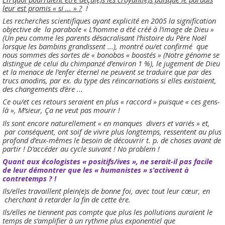
leur est promis « si ... » ?
!
Les recherches scientifiques ayant explicité en 2005 la signification
objective de la parabole « L’homme a été créé à l’image de Dieu »
(Un peu comme les parents désacralisant l’histoire du Père Noël
lorsque les bambins grandissent ...), montré ou/et confirmé que
nous sommes des sortes de « bonobos « boostés » (Notre génome se
distingue de celui du chimpanzé d’environ 1 %), le jugement de Dieu
et la menace de l’enfer éternel ne peuvent se traduire que par des
trucs anodins, par ex. du type des réincarnations si elles existaient,
des changements d’ère ...
Ce ou/et ces retours seraient en plus « raccord » puisque « ces gens-
là », M’sieur, Ça ne veut pas mourir !
Ils sont encore naturellement « en manques divers et variés » et,
par conséquent, ont soif de vivre plus longtemps, ressentent au plus
profond d’eux-mêmes le besoin de découvrir t. p. de choses avant de
partir ! D’accéder au cycle suivant ! No problem !
Quant aux écologistes « positifs/ives », ne serait-il pas facile
de leur démontrer que les « humanistes » s’activent à
contretemps ? !
Ils/elles travaillent plein(e)s de bonne foi, avec tout leur cœur, en
cherchant à retarder la fin de cette ère.
Ils/elles ne tiennent pas compte que plus les pollutions auraient le
temps de s’amplifier à un rythme plus exponentiel que