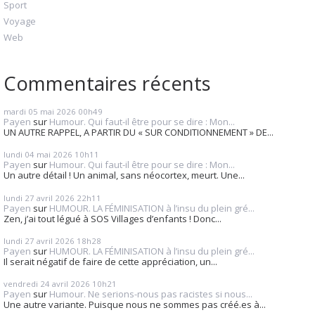
Sport
Voyage
Web
Commentaires récents
mardi 05
mai 2026
00h49
Payen
sur
Humour. Qui faut-il être pour se dire : Mon...
UN AUTRE RAPPEL, A PARTIR DU « SUR CONDITIONNEMENT » DE...
lundi 04
mai 2026
10h11
Payen
sur
Humour. Qui faut-il être pour se dire : Mon...
Un autre détail ! Un animal, sans néocortex, meurt. Une...
lundi 27
avril 2026
22h11
Payen
sur
HUMOUR. LA FÉMINISATION à l’insu du plein gré...
Zen, j’ai tout légué à SOS Villages d’enfants ! Donc...
lundi 27
avril 2026
18h28
Payen
sur
HUMOUR. LA FÉMINISATION à l’insu du plein gré...
Il serait négatif de faire de cette appréciation, un...
vendredi 24
avril 2026
10h21
Payen
sur
Humour. Ne serions-nous pas racistes si nous...
Une autre variante. Puisque nous ne sommes pas créé.es à...