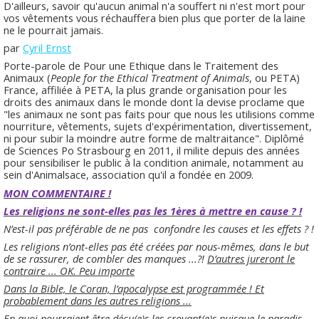
D'ailleurs, savoir qu'aucun animal n'a souffert ni n'est mort pour
vos vêtements vous réchauffera bien plus que porter de la laine
ne le pourrait jamais.
par
Cyril Ernst
Porte-parole de Pour une Ethique dans le Traitement des
Animaux (
People for the Ethical Treatment of Animals
, ou PETA)
France, affiliée à PETA, la plus grande organisation pour les
droits des animaux dans le monde dont la devise proclame que
"les animaux ne sont pas faits pour que nous les utilisions comme
nourriture, vêtements, sujets d'expérimentation, divertissement,
ni pour subir la moindre autre forme de maltraitance". Diplômé
de Sciences Po Strasbourg en 2011, il milite depuis des années
pour sensibiliser le public à la condition animale, notamment au
sein d'Animalsace, association qu'il a fondée en 2009.
MON COMMENTAIRE !
Les religions ne sont-elles pas les 1ères à mettre en cause ? !
N’est-il pas préférable de ne pas confondre les causes et les effets ? !
Les religions n’ont-elles pas été créées par nous-mêmes, dans le but
de se rassurer, de combler des manques ...?!
D’autres jureront le
contraire ... OK. Peu importe
Dans la Bible, le Coran, l’apocalypse est programmée ! Et
probablement dans les autres religions ...
En quoi pourraient être déçu(e)s les croyant(e)s puisque le paradis