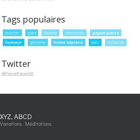
Tags populaires
macron
mort
homme
néocortex
payen pierre
humour
génome
homo sapiens
dieu
hollande
Twitter
@PierrePayen92
XYZ, ABCD
Variations. Méditations