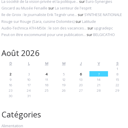
La société de la vision privée et la politique...
sur
Euro-Synergies
Giscard au Musée Fenaille
sur
La senteur de l'esprit
Ile de Groix : le journaliste Erik Tegnér une...
sur
SYNTHESE NATIONALE
Rouge sur Rouge (Sara, cuisine Dolomites)
sur
Latitude
Audio‑Technica ATH‑M50x : le son des vacances...
sur
upgradepc
Peut-on être excommunié pour une publication...
sur
BELGICATHO
Août 2026
D
L
M
M
J
V
S
1
2
3
4
5
6
7
8
9
10
11
12
13
14
15
16
17
18
19
20
21
22
23
24
25
26
27
28
29
30
31
Catégories
Alimentation