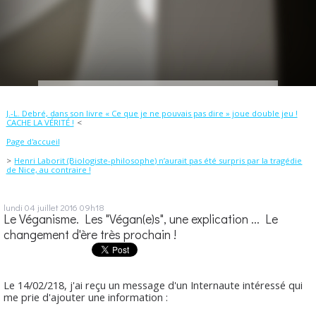
J.-L. Debré, dans son livre « Ce que je ne pouvais pas dire » joue double jeu !
CACHE LA VÉRITÉ !
Page d'accueil
Henri Laborit (Biologiste-philosophe) n’aurait pas été surpris par la tragédie
de Nice, au contraire !
lundi 04
juillet 2016
09h18
Le Véganisme. Les "Végan(e)s", une explication ... Le
changement d'ère très prochain !
Le 14/02/218, j'ai reçu un message d'un Internaute intéressé qui
me prie d'ajouter une information :