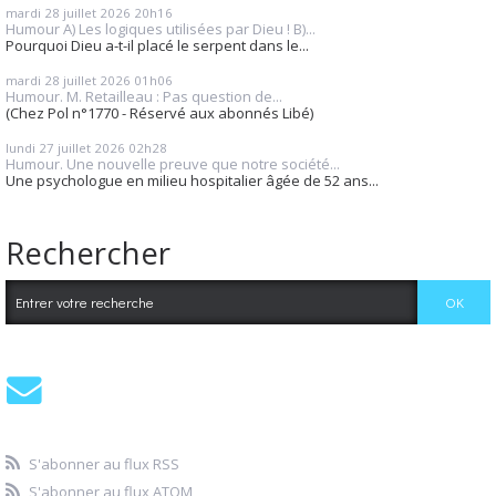
mardi 28
juillet 2026
20h16
Humour A) Les logiques utilisées par Dieu ! B)...
Pourquoi Dieu a-t-il placé le serpent dans le...
mardi 28
juillet 2026
01h06
Humour. M. Retailleau : Pas question de...
(Chez Pol n°1770 - Réservé aux abonnés Libé)
lundi 27
juillet 2026
02h28
Humour. Une nouvelle preuve que notre société...
Une psychologue en milieu hospitalier âgée de 52 ans...
Rechercher
S'abonner au flux RSS
S'abonner au flux ATOM