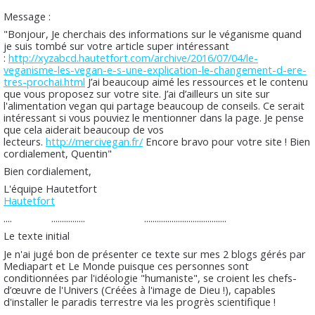
Message :
"Bonjour, Je cherchais des informations sur le véganisme quand
je suis tombé sur votre article super intéressant
:
http://xyzabcd.hautetfort.com/
archive/2016/07/04/le-
veganisme-les-vegan-e-s-une-
explication-le-changement-d-
ere-
tres-prochai.html
J’ai beaucoup aimé les ressources et le contenu
que vous proposez sur votre site. J’ai d’ailleurs un site sur
l'alimentation vegan qui partage beaucoup de conseils. Ce serait
intéressant si vous pouviez le mentionner dans la page. Je pense
que cela aiderait beaucoup de vos
lecteurs.
http://mercivegan.fr/
Encore bravo pour votre site ! Bien
cordialement, Quentin"
Bien cordialement,
L'équipe Hautetfort
Hautetfort
.... ................ .......................................
Le texte initial
Je n'ai jugé bon de présenter ce texte sur mes 2 blogs gérés par
Mediapart et Le Monde puisque ces personnes sont
conditionnées par l'idéologie "humaniste", se croient les chefs-
d’œuvre de l'Univers (Créées à l'image de Dieu !), capables
d'installer le paradis terrestre via les progrès scientifique !