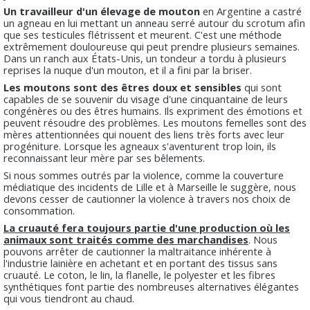
Un travailleur d'un élevage de mouton
en Argentine a castré
un agneau en lui mettant un anneau serré autour du scrotum afin
que ses testicules flétrissent et meurent. C'est une méthode
extrêmement douloureuse qui peut prendre plusieurs semaines.
Dans un ranch aux États-Unis, un tondeur a tordu à plusieurs
reprises la nuque d'un mouton, et il a fini par la briser.
Les moutons sont des êtres doux et sensibles
qui sont
capables de se souvenir du visage d'une cinquantaine de leurs
congénères ou des êtres humains. Ils expriment des émotions et
peuvent résoudre des problèmes. Les moutons femelles sont des
mères attentionnées qui nouent des liens très forts avec leur
progéniture. Lorsque les agneaux s'aventurent trop loin, ils
reconnaissant leur mère par ses bêlements.
Si nous sommes outrés par la violence, comme la couverture
médiatique des incidents de Lille et à Marseille le suggère, nous
devons cesser de cautionner la violence à travers nos choix de
consommation.
La cruauté fera toujours partie d'une production où les
animaux sont traités comme des marchandises
. Nous
pouvons arrêter de cautionner la maltraitance inhérente à
l'industrie lainière en achetant et en portant des tissus sans
cruauté. Le coton, le lin, la flanelle, le polyester et les fibres
synthétiques font partie des nombreuses alternatives élégantes
qui vous tiendront au chaud.