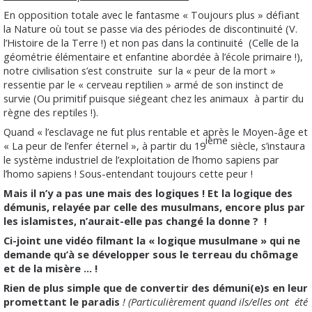
En opposition totale avec le fantasme « Toujours plus » défiant
la Nature où tout se passe via des périodes de discontinuité (V.
l’Histoire de la Terre !) et non pas dans la continuité
(Celle de la
géométrie élémentaire et enfantine abordée à l’école primaire !),
notre civilisation s’est construite
sur la « peur de la mort »
ressentie par le « cerveau reptilien » armé de son instinct de
survie (Ou primitif puisque siégeant chez les animaux
à partir du
règne des reptiles !).
Quand « l’esclavage ne fut plus rentable et après le Moyen-âge et
ième
« La peur de l’enfer éternel », à partir du 19
siècle, s’instaura
le système industriel de l’exploitation de l’homo sapiens par
l’homo sapiens ! Sous-entendant toujours cette peur !
Mais il n’y a pas une mais des logiques ! Et la logique des
démunis, relayée par celle des musulmans, encore plus par
les islamistes, n’aurait-elle pas changé la donne ? !
Ci-joint une vidéo filmant la « logique musulmane » qui ne
demande qu’à se développer sous le terreau du chômage
et de la misère … !
Rien de plus simple que de convertir des démuni(e)s en leur
promettant le paradis
! (Particulièrement quand ils/elles ont été