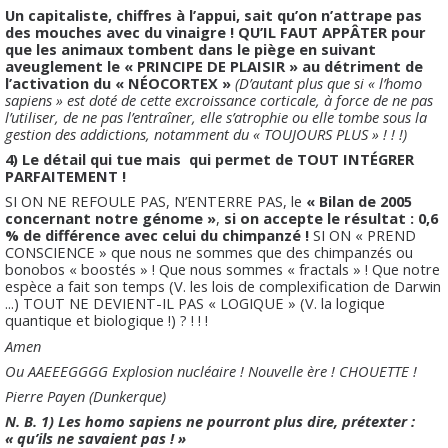
Un capitaliste, chiffres à l’appui, sait qu’on n’attrape pas
des mouches avec du vinaigre ! QU’IL FAUT APPÂTER pour
que les animaux tombent dans le piège en suivant
aveuglement le « PRINCIPE DE PLAISIR » au détriment de
l’activation du « NÉOCORTEX »
(D’autant plus que si « l’homo
sapiens » est doté de cette excroissance corticale, à force de ne pas
l’utiliser, de ne pas l’entraîner,
elle s’atrophie ou elle tombe sous la
gestion des addictions, notamment du « TOUJOURS PLUS » ! ! !)
4) Le détail qui tue mais qui permet de TOUT INTÉGRER
PARFAITEMENT !
SI ON NE REFOULE PAS, N’ENTERRE PAS, le
« Bilan de 2005
concernant notre génome »
,
si on accepte le résultat : 0,6
% de différence avec celui du chimpanzé !
SI ON « PREND
CONSCIENCE » que nous ne sommes que des chimpanzés ou
bonobos « boostés » ! Que nous sommes « fractals » ! Que notre
espèce a fait son temps (V. les lois de complexification de Darwin
...) TOUT NE DEVIENT-IL PAS « LOGIQUE » (V. la logique
quantique et biologique !) ? ! ! !
Amen
Ou AAEEEGGGG Explosion nucléaire ! Nouvelle ère ! CHOUETTE !
Pierre Payen (Dunkerque)
N. B. 1) Les homo sapiens ne pourront plus dire, prétexter :
« qu’ils ne savaient pas ! »