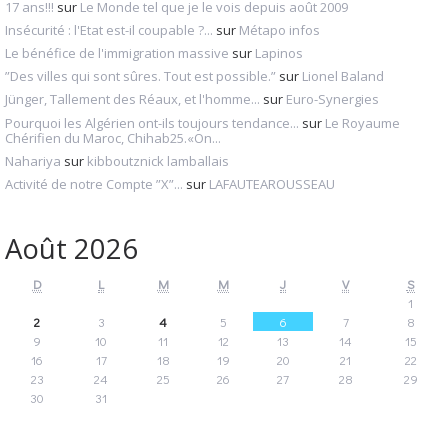
17 ans!!!
sur
Le Monde tel que je le vois depuis août 2009
Insécurité : l'Etat est-il coupable ?...
sur
Métapo infos
Le bénéfice de l'immigration massive
sur
Lapinos
”Des villes qui sont sûres. Tout est possible.”
sur
Lionel Baland
Jünger, Tallement des Réaux, et l'homme...
sur
Euro-Synergies
Pourquoi les Algérien ont-ils toujours tendance...
sur
Le Royaume
Chérifien du Maroc, Chihab25.«On...
Nahariya
sur
kibboutznick lamballais
Activité de notre Compte ”X”...
sur
LAFAUTEAROUSSEAU
Août 2026
D
L
M
M
J
V
S
1
2
3
4
5
6
7
8
9
10
11
12
13
14
15
16
17
18
19
20
21
22
23
24
25
26
27
28
29
30
31