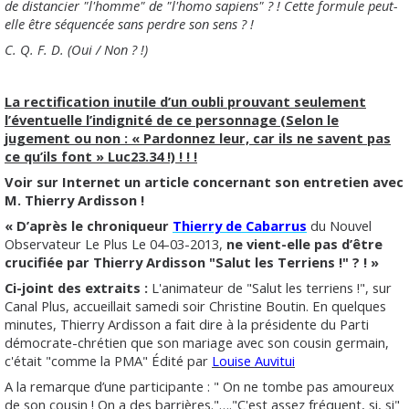
de distancier "l'homme" de "l'homo sapiens" ? ! Cette formule peut-
elle être séquencée sans perdre son sens ? !
C. Q. F. D. (Oui / Non ? !)
La rectification inutile d’un oubli prouvant seulement
l’éventuelle l’indignité de ce personnage (Selon le
jugement ou non : « Pardonnez leur, car ils ne savent pas
ce qu’ils font » Luc23.34 !) ! ! !
Voir sur Internet un article concernant son entretien avec
M. Thierry Ardisson !
« D’après le chroniqueur
Thierry de Cabarrus
du Nouvel
Observateur Le Plus Le 04-03-2013,
ne vient-elle pas d’être
crucifiée par Thierry Ardisson "Salut les Terriens !" ? ! »
Ci-joint des extraits :
L'animateur de "Salut les terriens !", sur
Canal Plus, accueillait samedi soir Christine Boutin. En quelques
minutes, Thierry Ardisson a fait dire à la présidente du Parti
démocrate-chrétien que son mariage avec son cousin germain,
c'était "comme la PMA"
Édité par
Louise Auvitui
A la remarque d’une participante : " On ne tombe pas amoureux
de son cousin ! On a des barrières."…."C'est assez fréquent, si, si"