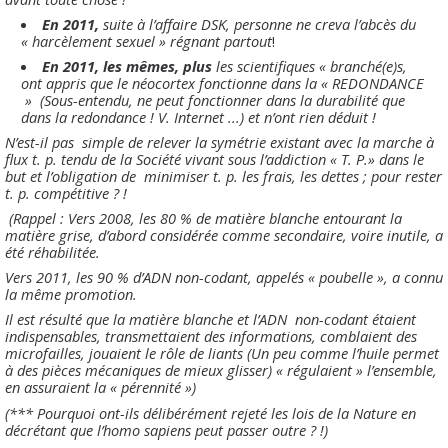
En 2011,
suite à l’affaire DSK, personne ne creva l’abcès du
« harcèlement sexuel » régnant partout
!
En 2011, les mêmes, plus
les scientifiques « branché(e)s,
ont appris que le néocortex fonctionne dans la « REDONDANCE
» (Sous-entendu, ne peut fonctionner dans la durabilité que
dans la redondance ! V. Internet ...) et n’ont rien déduit !
N’est-il pas simple de relever la symétrie existant avec la marche à
flux t. p. tendu de la Société vivant sous l’addiction « T. P.» dans le
but et l’obligation de minimiser t. p. les frais, les dettes ; pour rester
t. p. compétitive ? !
(Rappel : Vers 2008, les 80 % de matière blanche entourant la
matière grise, d’abord considérée comme secondaire, voire inutile, a
été réhabilitée.
Vers 2011, les 90 % d’ADN non-codant, appelés « poubelle », a connu
la même promotion.
Il est résulté que la matière blanche et l’ADN non-codant étaient
indispensables, transmettaient des informations, comblaient des
microfailles, jouaient le rôle de liants (Un peu comme l’huile permet
à des pièces mécaniques de mieux glisser) « régulaient » l’ensemble,
en assuraient la « pérennité »)
(*** Pourquoi ont-ils délibérément rejeté les lois de la Nature en
décrétant que l’homo sapiens peut passer outre ? !)