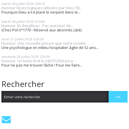
mardi 28
juillet 2026
20h16
Humour A) Les logiques utilisées par Dieu ! B)...
Pourquoi Dieu a-t-il placé le serpent dans le...
mardi 28
juillet 2026
01h06
Humour. M. Retailleau : Pas question de...
(Chez Pol n°1770 - Réservé aux abonnés Libé)
lundi 27
juillet 2026
02h28
Humour. Une nouvelle preuve que notre société...
Une psychologue en milieu hospitalier âgée de 52 ans...
vendredi 24
juillet 2026
22h39
Humour. Un texte écrit le 24/07/2026 pour...
Pour ne pas me trouver lâche ! Pour me faire...
Rechercher