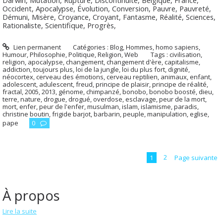
Darwin, Mutation, Rupture, Discontinuité, Belgique, France,
Occident, Apocalypse, Évolution, Conversion, Pauvre, Pauvreté,
Démuni, Misère, Croyance, Croyant, Fantasme, Réalité, Sciences,
Rationaliste, Scientifique, Progrès,
Lien permanent
Catégories :
Blog
,
Hommes, homo sapiens
,
Humour
,
Philosophie
,
Politique
,
Religion
,
Web
Tags :
civilisation
,
religion
,
apocalypse
,
changement
,
changement d'ère
,
capitalisme
,
addiction
,
toujours plus
,
loi de la jungle
,
loi du plus fort
,
dignité
,
néocortex
,
cerveau des émotions
,
cerveau reptilien
,
animaux
,
enfant
,
adolescent
,
adulescent
,
freud
,
principe de plaisir
,
principe de réalité
,
fractal
,
2005
,
2013
,
génome
,
chimpanzé
,
bonobo
,
bonobo boosté
,
dieu
,
terre
,
nature
,
drogue
,
drogué
,
overdose
,
esclavage
,
peur de la mort
,
mort
,
enfer
,
peur de l'enfer
,
musulman
,
islam
,
islamisme
,
paradis
,
christine boutin
,
frigide barjot
,
barbarin
,
peuple
,
manipulation
,
eglise
,
pape
0
1
2
Page suivante
À propos
Lire la suite