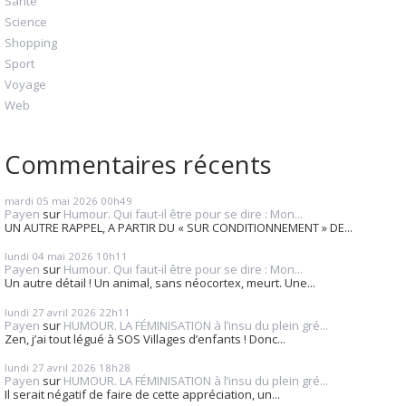
Santé
Science
Shopping
Sport
Voyage
Web
Commentaires récents
mardi 05
mai 2026
00h49
Payen
sur
Humour. Qui faut-il être pour se dire : Mon...
UN AUTRE RAPPEL, A PARTIR DU « SUR CONDITIONNEMENT » DE...
lundi 04
mai 2026
10h11
Payen
sur
Humour. Qui faut-il être pour se dire : Mon...
Un autre détail ! Un animal, sans néocortex, meurt. Une...
lundi 27
avril 2026
22h11
Payen
sur
HUMOUR. LA FÉMINISATION à l’insu du plein gré...
Zen, j’ai tout légué à SOS Villages d’enfants ! Donc...
lundi 27
avril 2026
18h28
Payen
sur
HUMOUR. LA FÉMINISATION à l’insu du plein gré...
Il serait négatif de faire de cette appréciation, un...