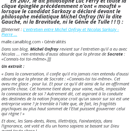
En 2007,
le dit philosophe Luc Ferry et toute la
clique épinglée précédemment n’ont « moufté »
lorsque le candidat Sarkozy a déclaré devant le
philosophe médiatique Michel Onfray
(Ni la dite
Gauche, ni la Bravitude, ni le Génie de Tulle ! ! !) :
[[[Internet :
L'entretien entre Michel Onfray et Nicolas Sarkozy -
Pierre ...
malle.canalblog.com › Généralités
Dans son blog,
Michel Onfray
revient sur l'entretien qu'il a eu avec
Nicolas ... rien entendu d'aussi absurde que la phrase de
Socrate
:
«Connais-toi toi-même».]]]
Un extrait :
« Dans la conversation, il confie qu'il n'a jamais rien entendu d'aussi
absurde que la phrase de Socrate : «Connais-toi toi-même». Cet
aveu me glace - pour lui. Et pour ce qu'il dit ainsi de lui en affirmant
pareille chose. Cet homme tient donc pour vaine, nulle, impossible
la connaissance de soi ? Autrement dit, cet aspirant à la conduite
des destinées de la nation française croit qu'un savoir sur soi est une
entreprise vaine ? Je tremble à l'idée que, de fait, les fragilités
psychiques au plus haut sommet de l'Etat puissent gouverner celui
qui règne ! »
Et donc, les Sans-dents, Riens, Illettré(e)s, Fainéant(e)s, dans
l’ignorance, ont voté et élu un homo sapiens se basant sur Dieu
avant toute chose !