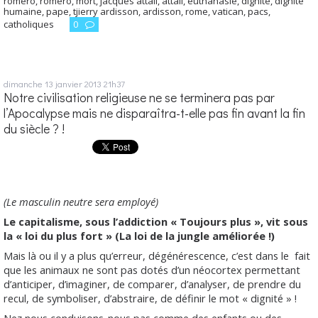
romero
,
romero
,
mort
,
jacques attali
,
attali
,
euthanasie
,
dignité
,
dignité
humaine
,
pape
,
tjierry ardisson
,
ardisson
,
rome
,
vatican
,
pacs
,
catholiques
0
dimanche 13
janvier 2013
21h37
Notre civilisation religieuse ne se terminera pas par
l’Apocalypse mais ne disparaîtra-t-elle pas fin avant la fin
du siècle ? !
(Le masculin neutre sera employé)
Le capitalisme, sous l’addiction « Toujours plus », vit sous
la « loi du plus fort » (La loi de la jungle améliorée !)
Mais là ou il y a plus qu’erreur, dégénérescence, c’est dans le
fait
que les animaux ne sont pas dotés d’un néocortex permettant
d’anticiper, d’imaginer, de comparer, d’analyser, de prendre du
recul, de symboliser, d’abstraire, de définir le mot « dignité » !