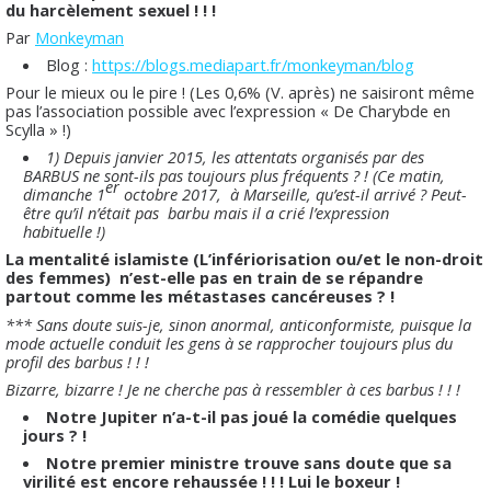
du harcèlement sexuel ! ! !
Par
Monkeyman
Blog :
https://blogs.mediapart.fr/monkeyman/blog
Pour le mieux ou le pire ! (Les 0,6% (V. après) ne saisiront même
pas l’association possible avec l’expression « De Charybde en
Scylla » !)
1) Depuis janvier 2015, les attentats organisés par des
BARBUS ne sont-ils pas toujours plus fréquents ? ! (Ce matin,
er
dimanche 1
octobre 2017, à Marseille, qu’est-il arrivé ? Peut-
être qu’il n’était pas barbu mais il a crié l’expression
habituelle !)
La mentalité islamiste (L’infériorisation ou/et le non-droit
des femmes) n’est-elle pas en train de se répandre
partout comme les métastases cancéreuses ? !
*** Sans doute suis-je, sinon anormal, anticonformiste, puisque la
mode actuelle conduit les gens à se rapprocher toujours plus du
profil des barbus ! ! !
Bizarre, bizarre ! Je ne cherche pas à ressembler à ces barbus ! ! !
Notre Jupiter n’a-t-il pas joué la comédie quelques
jours ? !
Notre premier ministre trouve sans doute que sa
virilité est encore rehaussée ! ! ! Lui le boxeur !