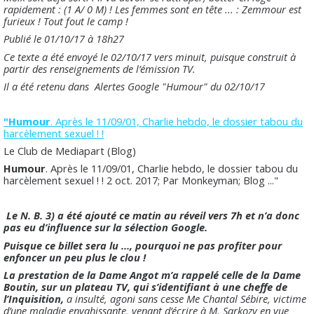
rapidement : (1 A/ 0 M) ! Les femmes sont en tête ... : Zemmour est
furieux ! Tout fout le camp !
Publié le 01/10/17 à 18h27
Ce texte a été envoyé le 02/10/17 vers minuit, puisque construit à
partir des renseignements de l’émission TV.
Il a été retenu dans Alertes Google "Humour" du 02/10/17
"Humour
. Après le 11/09/01, Charlie hebdo, le dossier tabou du
harcèlement sexuel ! !
Le Club de Mediapart (Blog)
Humour
. Après le 11/09/01, Charlie hebdo, le dossier tabou du
harcèlement sexuel ! ! 2 oct. 2017; Par Monkeyman; Blog ..."
Le N. B. 3) a été ajouté ce matin au réveil vers 7h et n’a donc
pas eu d’influence sur la sélection Google.
Puisque ce billet sera lu ..., pourquoi ne pas profiter pour
enfoncer un peu plus le clou !
La prestation de la Dame Angot m’a rappelé celle de la Dame
Boutin, sur un plateau TV, qui s’identifiant à une cheffe de
l’Inquisition,
a insulté, agoni sans cesse Me Chantal Sébire, victime
d’une maladie envahissante, venant d’écrire à M. Sarkozy en vue