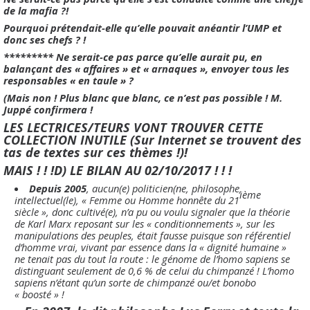
de la mafia ?!
Pourquoi prétendait-elle qu’elle pouvait anéantir l’UMP et
donc ses chefs ? !
********* Ne serait-ce pas parce qu’elle aurait pu, en
balançant des « affaires » et « arnaques », envoyer tous les
responsables « en taule » ?
(Mais non ! Plus blanc que blanc, ce n’est pas possible ! M.
Juppé confirmera !
LES LECTRICES/TEURS VONT TROUVER CETTE
COLLECTION INUTILE (Sur Internet se trouvent des
tas de textes sur ces thèmes !)!
MAIS ! ! !D) LE BILAN AU 02/10/2017 ! ! !
Depuis 2005
, aucun(e) politicien(ne, philosophe,
ième
intellectuel(le), « Femme ou Homme honnête du 21
siècle », donc cultivé(e), n’a pu ou voulu signaler que la théorie
de Karl Marx reposant sur les « conditionnements », sur les
manipulations des peuples, était fausse puisque son référentiel
d’homme vrai, vivant par essence dans la « dignité humaine »
ne tenait pas du tout la route : le génome de l’homo sapiens se
distinguant seulement de 0,6 % de celui du chimpanzé ! L’homo
sapiens n’étant qu’un sorte de chimpanzé ou/et bonobo
« boosté » !