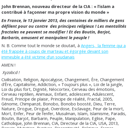
John Brennan, nouveau directeur de la CIA : « l’islam a
contribué à façonner ma propre vision du monde »
En France, le 13 janvier 2013, des centaines de milliers de gens
défilent pour ou contre
des principes religieux ! Les mentalités
fractales ne peuvent se modifier ! Et des Boutin, Barjot,
Barbarin, amusent et manipulent le peuple !
N. B. Comme tout le monde se doutait, à
Angers, la femme qui a
été frappée à coups de marteau et égorgée devant son
immeuble a été victime d’un soudanais
AMEN !
Xyzabcd !
Civilisation, Religion, Apocalypse, Changement, Ère, Changement
d’Ère, Capitalisme, Addiction, « Toujours plus », Loi de la jungle,
Loi du plus fort, Dignité, Néocortex, Cerveau des émotions,
Cerveau reptilien, Animaux, Enfant, adolescent, Adulescent,
Freud, Principe de plaisir, Principe de réalité, Fractal, 2005,
Génome, Chimpanzé, Bonobo, Bonobo boosté, Dieu, Terre,
Nature, Drogue, Drogué, Overdose, Esclavage, Peur de la mort,
Mort, Enfer, Peur de l’enfer, Musulman, Islam, Islamisme, Paradis,
Boutin, Barjot, Barbarin, Peuple, Manipulation, Eglise, Pape,
Catholique, John Brennan, CIA, Directeur de la CIA, USA, 2013,