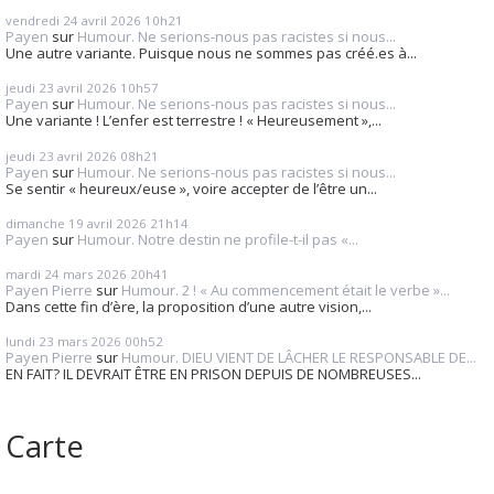
vendredi 24
avril 2026
10h21
Payen
sur
Humour. Ne serions-nous pas racistes si nous...
Une autre variante. Puisque nous ne sommes pas créé.es à...
jeudi 23
avril 2026
10h57
Payen
sur
Humour. Ne serions-nous pas racistes si nous...
Une variante ! L’enfer est terrestre ! « Heureusement »,...
jeudi 23
avril 2026
08h21
Payen
sur
Humour. Ne serions-nous pas racistes si nous...
Se sentir « heureux/euse », voire accepter de l’être un...
dimanche 19
avril 2026
21h14
Payen
sur
Humour. Notre destin ne profile-t-il pas «...
mardi 24
mars 2026
20h41
Payen Pierre
sur
Humour. 2 ! « Au commencement était le verbe »...
Dans cette fin d’ère, la proposition d’une autre vision,...
lundi 23
mars 2026
00h52
Payen Pierre
sur
Humour. DIEU VIENT DE LÂCHER LE RESPONSABLE DE...
EN FAIT? IL DEVRAIT ÊTRE EN PRISON DEPUIS DE NOMBREUSES...
Carte