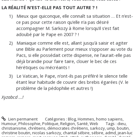
LA RÉALITÉ N’EST-ELLE PAS TOUT AUTRE ? !
1)
Mieux que quiconque, elle connaît sa situation … Et n’est-
ce pas pour cette raison qu’elle n’a pas désiré
accompagner M. Sarkozy à Rome lorsqu’il s’est fait
adoubé par le Pape en 2007 ? !
2)
Maniaque comme elle est, allant jusqu’à saisir et agiter
une Bible au Parlement pour mieux s’opposer au vote du
Pacs, si elle possédait cette dispense, ne l’aurait-elle pas
déjà brandie pour faire taire, clouer le bec de ces
hérétiques ou mécréants !
3)
Le Vatican, le Pape, n’ont-ils pas préféré le silence telle
étant leur habitude de couvrir des brebis égarées (V. le
problème de la pédophilie et autres !)
Xyzabcd ...!
Lien permanent
Catégories :
Blog
,
Hommes, homo sapiens
,
Humour
,
Philosophie
,
Politique
,
Religion
,
Santé
,
Web
Tags :
dieu
,
christianisme
,
chrétiens
,
démocrates chrétiens
,
sarkozy
,
ump
,
boutin
,
christine boutin
,
nicolas sarkozy
,
chantal sébire
,
sébire
,
admd
,
jean-luc