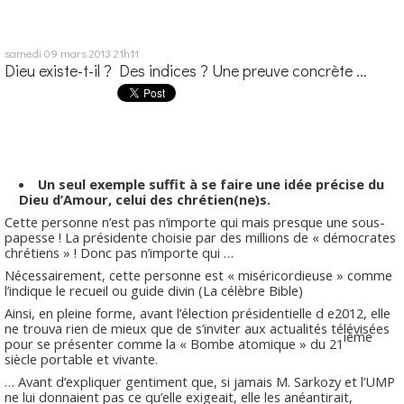
samedi 09
mars 2013
21h11
Dieu existe-t-il ? Des indices ? Une preuve concrète ...
Un seul exemple suffit à se faire une idée précise du
Dieu d’Amour, celui des chrétien(ne)s.
Cette personne n’est pas n’importe qui mais presque une sous-
papesse ! La présidente choisie par des millions de « démocrates
chrétiens » ! Donc pas n’importe qui …
Nécessairement, cette personne est « miséricordieuse » comme
l’indique le recueil ou guide divin (La célèbre Bible)
Ainsi, en pleine forme, avant l’élection présidentielle d e2012, elle
ne trouva rien de mieux que de s’inviter aux actualités télévisées
ième
pour se présenter comme la « Bombe atomique » du 21
siècle portable et vivante.
… Avant d’expliquer gentiment que, si jamais M. Sarkozy et l’UMP
ne lui donnaient pas ce qu’elle exigeait, elle les anéantirait,