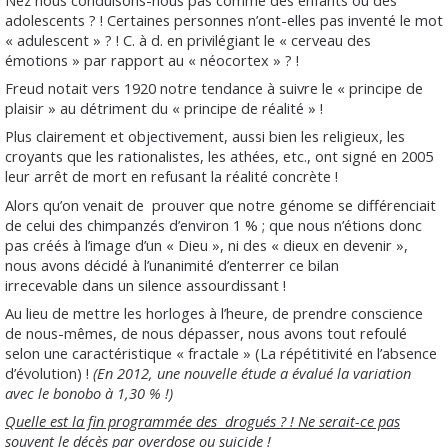
Nez nous conduisons-nous pas comme des enfants ou des
adolescents ? ! Certaines personnes n’ont-elles pas inventé le mot
« adulescent » ? ! C. à d. en privilégiant le « cerveau des
émotions » par rapport au « néocortex » ? !
Freud notait vers 1920 notre tendance à suivre le « principe de
plaisir » au détriment du « principe de réalité » !
Plus clairement et objectivement, aussi bien les religieux, les
croyants que les rationalistes, les athées, etc., ont signé en 2005
leur arrêt de mort en refusant la réalité concrète !
Alors qu’on venait de
prouver que notre génome se différenciait
de celui des chimpanzés d’environ 1 % ; que nous n’étions donc
pas créés à l’image d’un « Dieu », ni des « dieux en devenir »,
nous avons décidé à l’unanimité d’enterrer ce bilan
irrecevable dans un silence assourdissant !
Au lieu de mettre les horloges à l’heure, de prendre conscience
de nous-mêmes, de nous dépasser, nous avons tout refoulé
selon une caractéristique « fractale » (La répétitivité en l’absence
d’évolution) !
(En 2012, une nouvelle étude a évalué la variation
avec le bonobo à 1,30 % !)
Quelle est la fin programmée des
drogués ? ! Ne serait-ce pas
souvent le décès par overdose ou suicide !