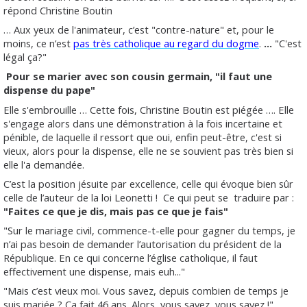
répond Christine Boutin
… Aux yeux de l'animateur, c’est "contre-nature" et, pour le
moins, ce n’est
pas très catholique au regard du dogme
.
…
"C'est
légal ça?"
Pour se marier avec son cousin germain, "il faut une
dispense du pape"
Elle s'embrouille … Cette fois, Christine Boutin est piégée …. Elle
s'engage alors dans une démonstration à la fois incertaine et
pénible, de laquelle il ressort que oui, enfin peut-être, c'est si
vieux, alors pour la dispense, elle ne se souvient pas très bien si
elle l'a demandée.
C’est la position jésuite par excellence, celle qui évoque bien sûr
celle de l’auteur de la loi Leonetti !
Ce qui peut se
traduire par :
"Faites ce que je dis, mais pas ce que je fais"
"Sur le mariage civil, commence-t-elle pour gagner du temps, je
n’ai pas besoin de demander l’autorisation du président de la
République. En ce qui concerne l’église catholique, il faut
effectivement une dispense, mais euh..."
"Mais c’est vieux moi. Vous savez, depuis combien de temps je
suis mariée ? Ça fait 46 ans. Alors, vous savez, vous savez !"