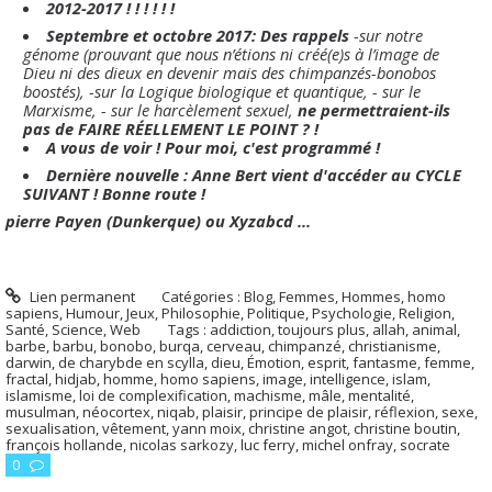
2012-2017 ! ! ! ! ! !
Septembre et octobre 2017: Des rappels
-sur notre
génome (prouvant que nous n’étions ni créé(e)s à l’image de
Dieu ni des dieux en devenir mais des chimpanzés-bonobos
boostés), -sur la Logique biologique et quantique, - sur le
Marxisme, - sur le harcèlement sexuel,
ne permettraient-ils
pas de FAIRE RÉELLEMENT LE POINT ? !
A vous de voir ! Pour moi, c'est programmé !
Dernière nouvelle : Anne Bert vient d'accéder au CYCLE
SUIVANT ! Bonne route !
pierre Payen (Dunkerque) ou Xyzabcd ...
Lien permanent
Catégories :
Blog
,
Femmes
,
Hommes, homo
sapiens
,
Humour
,
Jeux
,
Philosophie
,
Politique
,
Psychologie
,
Religion
,
Santé
,
Science
,
Web
Tags :
addiction
,
toujours plus
,
allah
,
animal
,
barbe
,
barbu
,
bonobo
,
burqa
,
cerveau
,
chimpanzé
,
christianisme
,
darwin
,
de charybde en scylla
,
dieu
,
Émotion
,
esprit
,
fantasme
,
femme
,
fractal
,
hidjab
,
homme
,
homo sapiens
,
image
,
intelligence
,
islam
,
islamisme
,
loi de complexification
,
machisme
,
mâle
,
mentalité
,
musulman
,
néocortex
,
niqab
,
plaisir
,
principe de plaisir
,
réflexion
,
sexe
,
sexualisation
,
vêtement
,
yann moix
,
christine angot
,
christine boutin
,
françois hollande
,
nicolas sarkozy
,
luc ferry
,
michel onfray
,
socrate
0