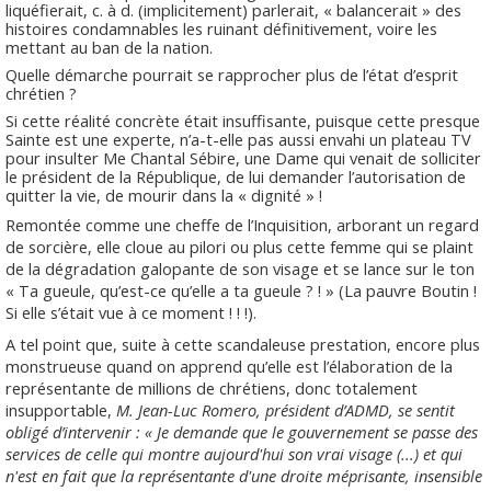
liquéfierait, c. à d. (implicitement) parlerait, « balancerait » des
histoires condamnables les ruinant définitivement, voire les
mettant au ban de la nation.
Quelle démarche pourrait se rapprocher plus de l’état d’esprit
chrétien ?
Si cette réalité concrète était insuffisante, puisque cette presque
Sainte est une experte, n’a-t-elle pas aussi envahi un plateau TV
pour insulter Me Chantal Sébire, une Dame qui venait de solliciter
le président de la République, de lui demander l’autorisation de
quitter la vie, de mourir dans la « dignité » !
Remontée comme une cheffe de l’Inquisition, arborant un regard
de sorcière, elle cloue au pilori ou plus cette femme qui se plaint
de la dégradation galopante de son visage et se lance sur le ton
« Ta gueule, qu’est-ce qu’elle a ta gueule ? ! » (La pauvre Boutin !
Si elle s’était vue à ce moment ! ! !).
A tel point que,
suite
à cette scandaleuse prestation, encore plus
monstrueuse quand on apprend qu’elle est l’élaboration de la
représentante de millions de chrétiens, donc totalement
insupportable,
M. Jean-Luc Romero, président d’ADMD, se sentit
obligé d’intervenir : « Je demande que le gouvernement se passe des
services de celle qui montre aujourd'hui son vrai visage (...) et qui
n'est en fait que la représentante d'une droite méprisante, insensible