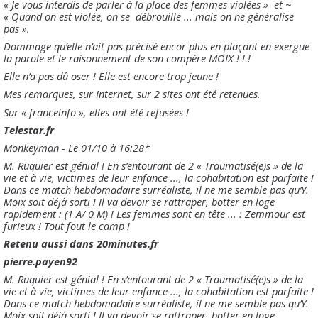
« Je vous interdis de parler à la place des femmes violées » et ~
« Quand on est violée, on se débrouille ... mais on ne généralise
pas ».
Dommage qu’elle n’ait pas précisé encor plus en plaçant en exergue
la parole et le raisonnement de son compère MOIX ! ! !
Elle n’a pas dû oser ! Elle est encore trop jeune !
Mes remarques, sur Internet, sur 2 sites ont été retenues.
Sur « franceinfo », elles ont été refusées !
Telestar.fr
Monkeyman - Le 01/10 à 16:28*
M. Ruquier est génial ! En s’entourant de 2 « Traumatisé(e)s » de la
vie et à vie, victimes de leur enfance ..., la cohabitation est parfaite !
Dans ce match hebdomadaire surréaliste, il ne me semble pas qu’Y.
Moix soit déjà sorti ! Il va devoir se rattraper, botter en loge
rapidement : (1 A/ 0 M) ! Les femmes sont en tête ... : Zemmour est
furieux ! Tout fout le camp !
Retenu aussi dans 20minutes.fr
pierre.payen92
M. Ruquier est génial ! En s’entourant de 2 « Traumatisé(e)s » de la
vie et à vie, victimes de leur enfance ..., la cohabitation est parfaite !
Dans ce match hebdomadaire surréaliste, il ne me semble pas qu’Y.
Moix soit déjà sorti ! Il va devoir se rattraper, botter en loge