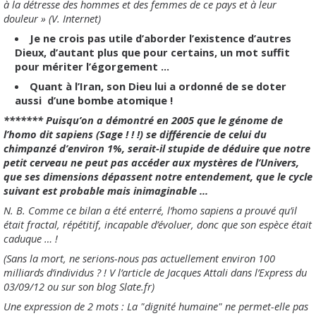
à la détresse des hommes et des femmes de ce pays et à leur
douleur » (V. Internet)
Je ne crois pas utile d’aborder l’existence d’autres
Dieux, d’autant plus que pour certains, un mot suffit
pour mériter l’égorgement …
Quant à l’Iran, son Dieu lui a ordonné de se doter
aussi
d’une bombe atomique !
******* Puisqu’on a démontré en 2005 que le génome de
l’homo dit sapiens (Sage ! ! !) se différencie de celui du
chimpanzé d’environ 1%, serait-il stupide de déduire que notre
petit cerveau ne peut pas accéder aux mystères de l’Univers,
que ses dimensions dépassent notre entendement, que le cycle
suivant est probable mais inimaginable …
N. B. Comme ce bilan a été enterré, l’homo sapiens a prouvé qu’il
était fractal, répétitif, incapable d’évoluer, donc que son espèce était
caduque … !
(Sans la mort, ne serions-nous pas actuellement environ 100
milliards d’individus ? ! V l’article de Jacques Attali dans l’Express du
03/09/12 ou sur son blog Slate.fr)
Une expression de 2 mots : La "dignité humaine" ne permet-elle pas