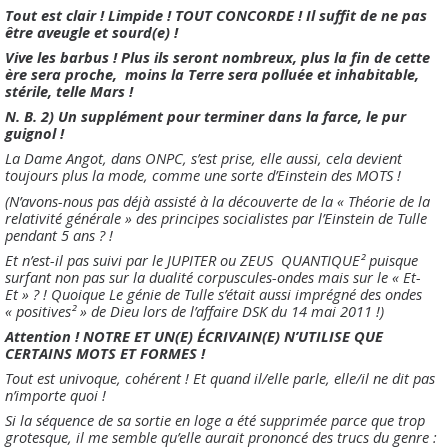
Tout est clair ! Limpide ! TOUT CONCORDE ! Il suffit de ne pas
être aveugle et sourd(e) !
Vive les barbus ! Plus ils seront nombreux, plus la fin de cette
ère sera proche, moins la Terre sera polluée et inhabitable,
stérile, telle Mars !
N. B. 2) Un supplément pour terminer dans la farce, le pur
guignol !
La Dame Angot, dans ONPC, s’est prise, elle aussi, cela devient
toujours plus la mode, comme une sorte d’Einstein des MOTS !
(N’avons-nous pas déjà assisté à la découverte de la « Théorie de la
relativité générale » des principes socialistes par l’Einstein de Tulle
pendant 5 ans ? !
Et n’est-il pas suivi par le JUPITER ou ZEUS QUANTIQUE² puisque
surfant non pas sur la dualité corpuscules-ondes mais sur le « Et-
Et » ? ! Quoique Le génie de Tulle s’était aussi imprégné des ondes
« positives² » de Dieu lors de l’affaire DSK du 14 mai 2011 !)
Attention !
NOTRE ET UN(E) ÉCRIVAIN(E) N’UTILISE QUE
CERTAINS MOTS ET FORMES !
Tout est univoque, cohérent ! Et quand il/elle parle, elle/il ne dit pas
n’importe quoi !
Si la séquence de sa sortie en loge a été supprimée parce que trop
grotesque, il me semble qu’elle aurait prononcé des trucs du genre :