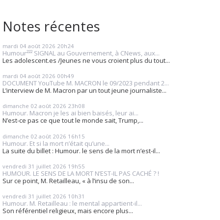
Notes récentes
mardi 04
août 2026
20h24
Humour²²² SIGNAL au Gouvernement, à CNews, aux...
Les adolescent.es /Jeunes ne vous croient plus du tout...
mardi 04
août 2026
00h49
DOCUMENT YouTube M. MACRON le 09/2023 pendant 2...
L’interview de M. Macron par un tout jeune journaliste...
dimanche 02
août 2026
23h08
Humour. Macron je les ai bien baisés, leur ai...
N’est-ce pas ce que tout le monde sait, Trump,...
dimanche 02
août 2026
16h15
Humour. Et si la mort n’était qu’une...
La suite du billet : Humour. le sens de la mort n’est-il...
vendredi 31
juillet 2026
19h55
HUMOUR. LE SENS DE LA MORT N’EST-IL PAS CACHÉ ? !
Sur ce point, M. Retailleau, « à l’insu de son...
vendredi 31
juillet 2026
10h31
Humour. M. Retailleau : le mental appartient-il...
Son référentiel religieux, mais encore plus...