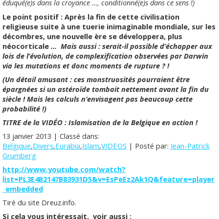
éduqué(e)s dans la croyance …, conditionné(e)s dans ce sens !)
Le point positif : Après la fin de cette civilisation
religieuse suite à une tuerie inimaginable mondiale, sur les
décombres, une nouvelle ère se développera, plus
néocorticale
… Mais aussi : serait-il possible d’échapper aux
lois de l’évolution, de complexification observées par Darwin
via les mutations et donc moments de rupture ? !
(Un détail amusant : ces monstruosités pourraient être
épargnées si un astéroïde tombait nettement avant la fin du
siècle ! Mais les calculs n’envisagent pas beaucoup cette
probabilité !)
TITRE de la VIDÉO : Islamisation de la Belgique en action !
13 janvier 2013 | Classé dans:
Belgique
,
Divers
,
Eurabia
,
Islam
,
VIDEOS
| Posté par:
Jean-Patrick
Grumberg
http://www.youtube.com/watch?
list=PL3E4B2147B83931D5&v=EsPeEz2Ak1Q&feature=player
_embedded
Tiré du site Dreuz.info.
Si cela vous intéressait,
voir aussi :