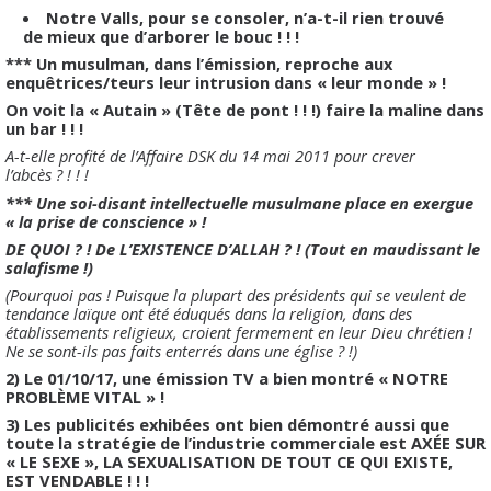
Notre Valls, pour se consoler, n’a-t-il rien trouvé
de mieux que d’arborer le bouc ! ! !
*** Un musulman, dans l’émission, reproche aux
enquêtrices/teurs leur intrusion dans « leur monde » !
On voit la « Autain » (Tête de pont ! ! !) faire la maline dans
un bar ! ! !
A-t-elle profité de l’Affaire DSK du 14 mai 2011 pour crever
l’abcès ? ! ! !
*** Une soi-disant intellectuelle musulmane place en exergue
« la prise de conscience » !
DE QUOI ? ! De L’EXISTENCE D’ALLAH ? ! (Tout en maudissant le
salafisme !)
(Pourquoi pas ! Puisque la plupart des présidents qui se veulent de
tendance laïque ont été éduqués dans la religion, dans des
établissements religieux, croient fermement en leur Dieu chrétien !
Ne se sont-ils pas faits enterrés dans une église ? !)
2) Le 01/10/17, une émission TV a bien montré « NOTRE
PROBLÈME VITAL » !
3) Les publicités exhibées ont bien démontré aussi que
toute la stratégie de l’industrie commerciale est AXÉE SUR
« LE SEXE », LA SEXUALISATION DE TOUT CE QUI EXISTE,
EST VENDABLE ! ! !