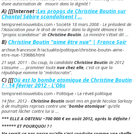
d’une autorisation de mourir dans la dignité !
A) [[[Internet :
Les propos de Christine Boutin sur
Chantal Sébire scandalisent l ...
tempsreel.nouvelobs.com › Société
18 mars 2008 - Le président de
l'Association pour le droit de mourir dans la dignité dénonce les
"propos scandaleux" de
Christine Boutin
. La ministre s'était dit ...
B)
Christine Boutin "aime être nue" | France Soir
archive.francesoir.fr/actualite/politique/christine-boutin-aime-
etre-nue-139686.html
21 sept. 2011 - Du coup, la candidate
Christine Boutin
de 2012
s'assume .... promener toute
nue chez elle
, c'est ce que la
république nomme la "méritocratie".
C) [[[
Où est la bombe atomique de Christine Boutin
? - 14 février 2012 - L'Obs
tempsreel.nouvelobs.com › Politique › Le réveil politique
14 févr. 2012 -
Christine Boutin
avait mis en garde Nicolas Sarkozy
à de multiples reprises contre une "
bombe atomique
" qu'elle
pourrait lâcher contre lui si ...
*** ELLE A OBTENU ~700 000 € en août 2012, après la défaite !
****** ET POURQUOI ? !
Ne serait-ce pas parce qu’elle s’est conduite comme une cheffe