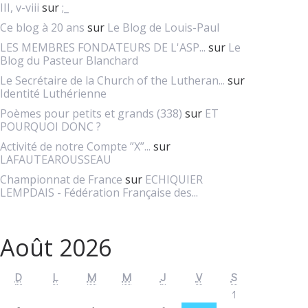
III, v-viii
sur
;_
Ce blog à 20 ans
sur
Le Blog de Louis-Paul
LES MEMBRES FONDATEURS DE L'ASP...
sur
Le
Blog du Pasteur Blanchard
Le Secrétaire de la Church of the Lutheran...
sur
Identité Luthérienne
Poèmes pour petits et grands (338)
sur
ET
POURQUOI DONC ?
Activité de notre Compte ”X”...
sur
LAFAUTEAROUSSEAU
Championnat de France
sur
ECHIQUIER
LEMPDAIS - Fédération Française des...
Août 2026
D
L
M
M
J
V
S
1