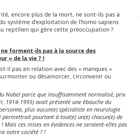
ité, encore plus de la mort, ne sont-ils pas à
is du système d’exploitation de l’homo sapiens
au reptilien qui gère cette préoccupation ?
 ne forment-ils pas à la source des
r » de la vie ? !
est-il pas en relation avec des « manques »
, surmonter ou désamorcer, circonvenir ou
é du Nobel parce que insuffisamment normalisé, prix
ir, 1914-1995) avait présenté une ébauche du
ersonne, plus aucun(e) spécialiste en neurologie
permettrait pourtant à tout(e) un(e) chacun(e) de
r ! Mais ces mises en évidences ne seraient-elles pas
e notre société ? !