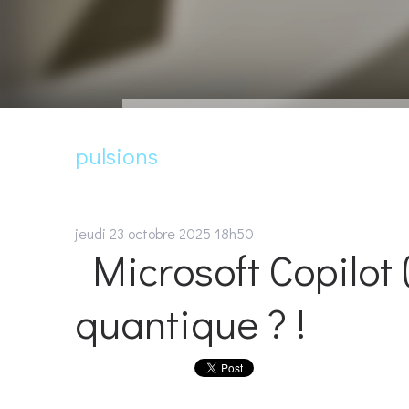
pulsions
jeudi 23
octobre 2025
18h50
Microsoft Copilot (
quantique ? !