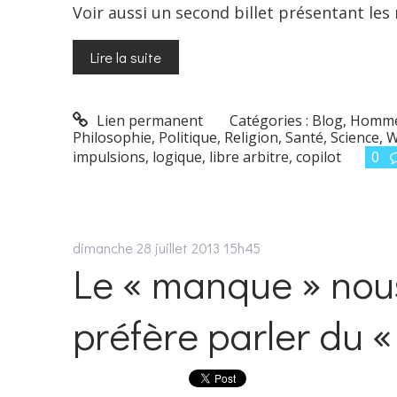
Voir aussi un second billet présentant les 
Lire la suite
Lien permanent
Catégories :
Blog
,
Homme
Philosophie
,
Politique
,
Religion
,
Santé
,
Science
,
W
impulsions
,
logique
,
libre arbitre
,
copilot
0
dimanche 28
juillet 2013
15h45
Le « manque » nous
préfère parler du « 