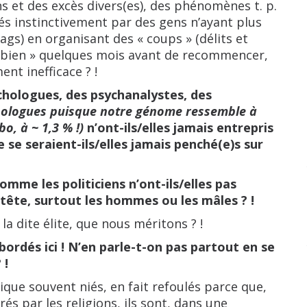
s et des excès divers(es), des phénomènes t. p.
tés instinctivement par des gens n’ayant plus
ags) en organisant des « coups » (délits et
« bien » quelques mois avant de recommencer,
ent inefficace ? !
chologues, des psychanalystes, des
thologues puisque notre génome ressemble à
o, à ~ 1,3 % !)
n’ont-ils/elles jamais entrepris
Ne se seraient-ils/elles jamais penché(e)s sur
omme les politiciens n’ont-ils/elles pas
 tête, surtout les hommes ou les mâles ? !
la dite élite, que nous méritons ? !
ordés ici ! N’en parle-t-on pas partout en se
 !
ique souvent niés, en fait refoulés parce que,
és par les religions, ils sont, dans une