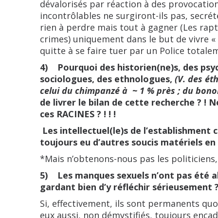
dévalorisés par réaction à des provocation
incontrôlables ne surgiront-ils pas, secré
rien à perdre mais tout à gagner (Les rapt
crimes) uniquement dans le but de vivre 
quitte à se faire tuer par un Police totalem
4) Pourquoi des historien(ne)s, des psy
sociologues, des ethnologues,
(V. des é
celui du chimpanzé à ~ 1 % près ; du bonob
de livrer le bilan de cette recherche ? ! 
ces RACINES ? ! ! !
Les intellectuel(le)s de l’establishment c
toujours eu d’autres soucis matériels en
*Mais n’obtenons-nous pas les politiciens, 
5)
Les manques sexuels n’ont pas été ab
gardant bien d’y réfléchir sérieusement ?
Si, effectivement, ils sont permanents quo
eux aussi, non démystifiés, toujours encadr