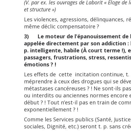
(V. par ex. les ouvrages de Laborit « Éloge de la
et structure »)
Les violences, agressions, délinquances, rév
même déclic compensatoire ?
3) Le moteur de l’épanouissement de l
appelée directement par son addiction : la 
p. intelligente, habile (À court terme !)
passagers, frustrations, stress, ressent
émotions ? !
Les effets de cette
incitation continue, t.
méprendre à ceux des drogues qui se dév
métastases cancéreuses ? ! Ne sont-ils pas 
ou interdits ou anciennes normes encore en
début ? ! Tout n’est-il pas en train de 
exponentiellement ? !
Comme les Services publics (Santé, Justice
sociales, Dignité, etc.) seront t. p. sans cr