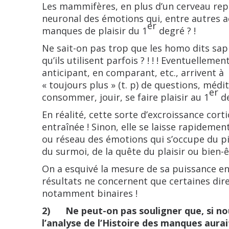
Les mammifères, en plus d’un cerveau rept
neuronal des émotions
qui, entre autres a
er
manques de plaisir du 1
degré ? !
Ne sait-on pas trop que les homo dits sapie
qu’ils utilisent parfois ? ! ! ! Eventuellement
anticipant, en comparant, etc., arrivent à
« toujours plus » (t. p) de questions, médit
er
consommer, jouir, se faire plaisir au 1
de
En réalité, cette sorte d’excroissance corti
entraînée ! Sinon, elle se laisse rapidemen
ou réseau des émotions qui s’occupe du p
du surmoi, de la quête du plaisir ou bien-êt
On a esquivé la mesure de sa puissance en 
résultats ne concernent que certaines direc
notamment binaires !
2) Ne peut-on pas souligner que, si nou
l’analyse de l’Histoire des manques aurai