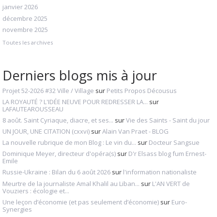
janvier 2026
décembre 2025
novembre 2025
Toutes les archives
Derniers blogs mis à jour
Projet 52-2026 #32 Ville / Village
sur
Petits Propos Décousus
LA ROYAUTÉ ? L'IDÉE NEUVE POUR REDRESSER LA...
sur
LAFAUTEAROUSSEAU
8 août. Saint Cyriaque, diacre, et ses...
sur
Vie des Saints - Saint du jour
UN JOUR, UNE CITATION (cxxvi)
sur
Alain Van Praet - BLOG
La nouvelle rubrique de mon Blog : Le vin du...
sur
Docteur Sangsue
Dominique Meyer, directeur d'opéra(s)
sur
D'r Elsass blog fum Ernest-
Emile
Russie-Ukraine : Bilan du 6 août 2026
sur
l'information nationaliste
Meurtre de la journaliste Amal Khalil au Liban...
sur
L'AN VERT de
Vouziers : écologie et...
Une leçon d’économie (et pas seulement d’économie)
sur
Euro-
Synergies