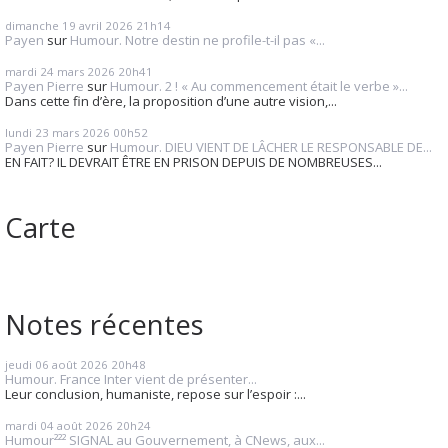
dimanche 19
avril 2026
21h14
Payen
sur
Humour. Notre destin ne profile-t-il pas «...
mardi 24
mars 2026
20h41
Payen Pierre
sur
Humour. 2 ! « Au commencement était le verbe »...
Dans cette fin d’ère, la proposition d’une autre vision,...
lundi 23
mars 2026
00h52
Payen Pierre
sur
Humour. DIEU VIENT DE LÂCHER LE RESPONSABLE DE...
EN FAIT? IL DEVRAIT ÊTRE EN PRISON DEPUIS DE NOMBREUSES...
Carte
Notes récentes
jeudi 06
août 2026
20h48
Humour. France Inter vient de présenter...
Leur conclusion, humaniste, repose sur l’espoir :...
mardi 04
août 2026
20h24
Humour²²² SIGNAL au Gouvernement, à CNews, aux...