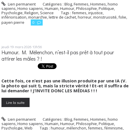
Lien permanent
Catégories :
Blog
,
Femmes
,
Hommes, homo
sapiens
,
Homo sapiens
,
Humain
,
Humour
,
Philosophie
,
Politique
,
Psychologie
,
Religion
,
Science
Tags :
femmes
,
injustice
,
infériorisation
,
monarchie
,
lettre de cachet
,
horreur
,
monstruosité
,
folie
,
payen pierre
0
jeudi 19
mars 2026
13h56
Humour. M. Mélenchon, n’est-il pas prêt à tout pour
attirer les mâles ? !
Cette fois, ce n’est pas une illusion produite par une IA (V.
la photo qui suit !), mais la stricte vérité ! Et-et il suffira de
lui demander ! J’INVITE DONC LES MÉDIAS ! ! !
Lire la suite
Lien permanent
Catégories :
Blog
,
Femmes
,
Hommes, homo
sapiens
,
Homo sapiens
,
Humain
,
Humour
,
Philosophie
,
Politique
,
Psychologie
,
Web
Tags :
humour
,
mélenchon
,
femmes
,
féminisme
,