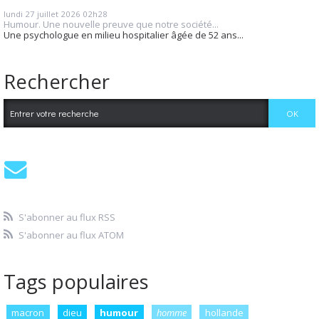
lundi 27
juillet 2026
02h28
Humour. Une nouvelle preuve que notre société...
Une psychologue en milieu hospitalier âgée de 52 ans...
Rechercher
S'abonner au flux RSS
S'abonner au flux ATOM
Tags populaires
macron
dieu
humour
homme
hollande