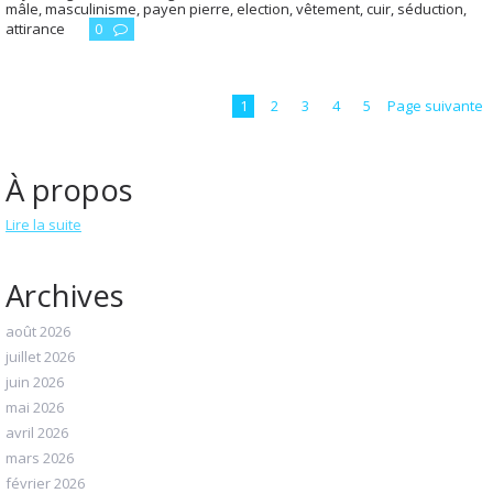
mâle
,
masculinisme
,
payen pierre
,
election
,
vêtement
,
cuir
,
séduction
,
attirance
0
1
2
3
4
5
Page suivante
À propos
Lire la suite
Archives
août 2026
juillet 2026
juin 2026
mai 2026
avril 2026
mars 2026
février 2026