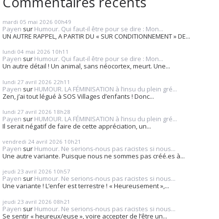
Commentaires récents
mardi 05
mai 2026
00h49
Payen
sur
Humour. Qui faut-il être pour se dire : Mon...
UN AUTRE RAPPEL, A PARTIR DU « SUR CONDITIONNEMENT » DE...
lundi 04
mai 2026
10h11
Payen
sur
Humour. Qui faut-il être pour se dire : Mon...
Un autre détail ! Un animal, sans néocortex, meurt. Une...
lundi 27
avril 2026
22h11
Payen
sur
HUMOUR. LA FÉMINISATION à l’insu du plein gré...
Zen, j’ai tout légué à SOS Villages d’enfants ! Donc...
lundi 27
avril 2026
18h28
Payen
sur
HUMOUR. LA FÉMINISATION à l’insu du plein gré...
Il serait négatif de faire de cette appréciation, un...
vendredi 24
avril 2026
10h21
Payen
sur
Humour. Ne serions-nous pas racistes si nous...
Une autre variante. Puisque nous ne sommes pas créé.es à...
jeudi 23
avril 2026
10h57
Payen
sur
Humour. Ne serions-nous pas racistes si nous...
Une variante ! L’enfer est terrestre ! « Heureusement »,...
jeudi 23
avril 2026
08h21
Payen
sur
Humour. Ne serions-nous pas racistes si nous...
Se sentir « heureux/euse », voire accepter de l’être un...