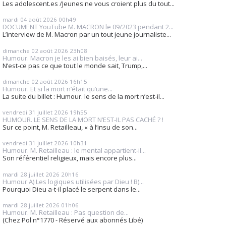
Les adolescent.es /Jeunes ne vous croient plus du tout...
mardi 04
août 2026
00h49
DOCUMENT YouTube M. MACRON le 09/2023 pendant 2...
L’interview de M. Macron par un tout jeune journaliste...
dimanche 02
août 2026
23h08
Humour. Macron je les ai bien baisés, leur ai...
N’est-ce pas ce que tout le monde sait, Trump,...
dimanche 02
août 2026
16h15
Humour. Et si la mort n’était qu’une...
La suite du billet : Humour. le sens de la mort n’est-il...
vendredi 31
juillet 2026
19h55
HUMOUR. LE SENS DE LA MORT N’EST-IL PAS CACHÉ ? !
Sur ce point, M. Retailleau, « à l’insu de son...
vendredi 31
juillet 2026
10h31
Humour. M. Retailleau : le mental appartient-il...
Son référentiel religieux, mais encore plus...
mardi 28
juillet 2026
20h16
Humour A) Les logiques utilisées par Dieu ! B)...
Pourquoi Dieu a-t-il placé le serpent dans le...
mardi 28
juillet 2026
01h06
Humour. M. Retailleau : Pas question de...
(Chez Pol n°1770 - Réservé aux abonnés Libé)