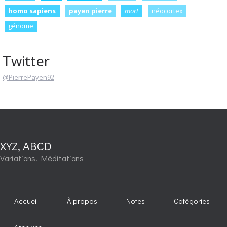
homo sapiens
payen pierre
mort
néocortex
génome
Twitter
@PierrePayen92
XYZ, ABCD
Variations. Méditations
Accueil
À propos
Notes
Catégories