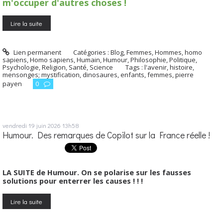
m'occuper d'autres choses !
Lire la suite
Lien permanent
Catégories :
Blog
,
Femmes
,
Hommes, homo
sapiens
,
Homo sapiens
,
Humain
,
Humour
,
Philosophie
,
Politique
,
Psychologie
,
Religion
,
Santé
,
Science
Tags :
l'avenir
,
histoire
,
mensonges; mystification
,
dinosaures
,
enfants
,
femmes
,
pierre
payen
0
vendredi 19
juin 2026
13h58
Humour. Des remarques de Copilot sur la France réelle !
LA SUITE de Humour. On se polarise sur les fausses
solutions pour enterrer les causes ! ! !
Lire la suite