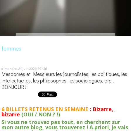
femmes
dimanche 21
juin 2026
19h26
Mesdames et Messieurs les journalistes, les politiques, les
intellectuel.es, les philosophes, les sociologues, etc.,
BONJOUR !
6 BILLETS RETENUS EN SEMAINE
: Bizarre,
bizarre
(OUI / NON ? !)
Si vous ne trouvez pas tout, en cherchant sur
mon autre blog, vous trouverez ! A priori, je vais